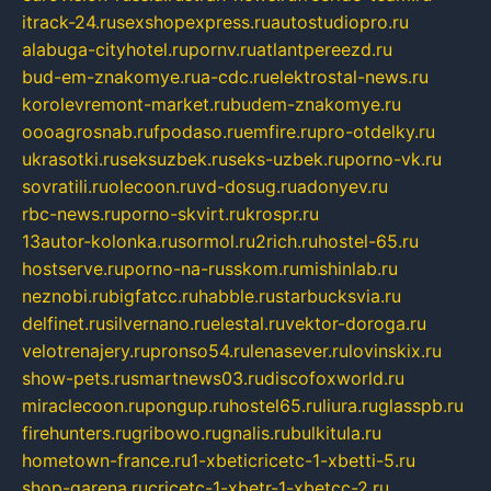
itrack-24.ru
sexshopexpress.ru
autostudiopro.ru
alabuga-cityhotel.ru
pornv.ru
atlantpereezd.ru
bud-em-znakomye.ru
a-cdc.ru
elektrostal-news.ru
korolevremont-market.ru
budem-znakomye.ru
oooagrosnab.ru
fpodaso.ru
emfire.ru
pro-otdelky.ru
ukrasotki.ru
seksuzbek.ru
seks-uzbek.ru
porno-vk.ru
sovratili.ru
olecoon.ru
vd-dosug.ru
adonyev.ru
rbc-news.ru
porno-skvirt.ru
krospr.ru
13autor-kolonka.ru
sormol.ru
2rich.ru
hostel-65.ru
hostserve.ru
porno-na-russkom.ru
mishinlab.ru
neznobi.ru
bigfatcc.ru
habble.ru
starbucksvia.ru
delfinet.ru
silvernano.ru
elestal.ru
vektor-doroga.ru
velotrenajery.ru
pronso54.ru
lenasever.ru
lovinskix.ru
show-pets.ru
smartnews03.ru
discofoxworld.ru
miraclecoon.ru
pongup.ru
hostel65.ru
liura.ru
glasspb.ru
firehunters.ru
gribowo.ru
gnalis.ru
bulkitula.ru
hometown-france.ru
1-xbeticricetc-1-xbetti-5.ru
shop-garena.ru
cricetc-1-xbetr-1-xbetcc-2.ru