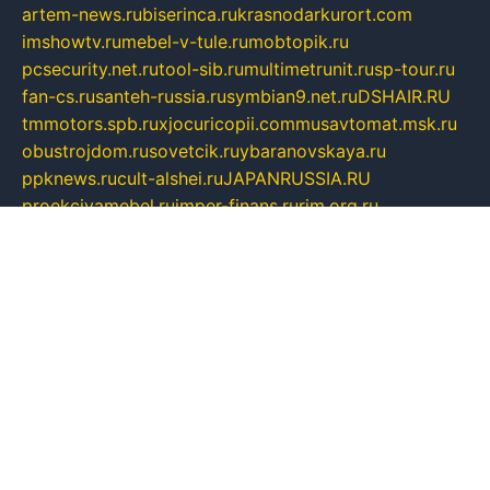
artem-news.ru
biserinca.ru
krasnodarkurort.com
imshowtv.ru
mebel-v-tule.ru
mobtopik.ru
pcsecurity.net.ru
tool-sib.ru
multimetrunit.ru
sp-tour.ru
fan-cs.ru
santeh-russia.ru
symbian9.net.ru
DSHAIR.RU
tmmotors.spb.ru
xjocuricopii.com
musavtomat.msk.ru
obustrojdom.ru
sovetcik.ru
ybaranovskaya.ru
ppknews.ru
cult-alshei.ru
JAPANRUSSIA.RU
proekciyamebel.ru
imper-finans.ru
rim.org.ru
glamourai.ru
brassminus.ru
zabor-pro.ru
ftn.pp.ru
dorogoe58.ru
laimengpacker.ru
kuzova-zapchasti.ru
sageerp.ru
taxodrom.ru
dsrazvitie.ru
hardcity.net.ru
ratinghomegames.ru
topservice25.ru
gubernyan.ru
gtglasslined.ru
ii4.ru
tssport.spb.ru
andorra24.com
blackwallstreet.ru
oboimos.ru
optim-doors.com.ru
ikuch.ru
nycr.org.ru
npa21.ru
vremya-ch.spb.ru
desert000.ru
ivtorgi.ru
ifiori.ru
catalog-statei.ru
dcv.org.ru
spetsmaster174.ru
ipkameryhiseeu.ru
dum26.ru
ruspol.spb.ru
fr-opendp.ru
kam-solnyshko.ru