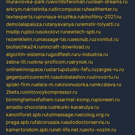
muraviovka-park.ru
worldofwoman.ru
clean-dreams.ru
arkrym.ru
kristinita.ru
dircomputer.ru
healthenter.ru
textexperts.ru
pivnaya-kruzhka.ru
kinofilmy-2021.ru
demolalapaluza.ru
tanyavanya.ru
remstir-tolyatti.ru
msdip.ru
jdol.ru
sokolovr.ru
newtech-spb.ru
rezemkleim.ru
massage-tai.ru
seonub.ru
zvonitut.ru
biolisichka24.ru
mncraft-download.ru
algoritm-sistema.ru
godflesh.ru
ru-industria.ru
zebra-tlt.ru
okna-proficom.ru
erynok.ru
onlinekinospace.ru
startupstudio-fefu.ru
zarges-ru.ru
gegenjustizunrecht.ru
autobalashov.ru
utrovortu.ru
spiski-firm.ru
elara-m.ru
kinomusorka.ru
mkcslava.ru
2bets.ru
vintovoykompressor.ru
birminghamvsfulham.ru
sarmat-komp.ru
pioneeri.ru
amadis-chocolate.ru
shkurki-karakulya.ru
kanotiforet.spb.ru
tutmassage.ru
ecolog.org.ru
praga.spb.ru
falcorussia.ru
autodoctorservis.ru
kamertondom.spb.ru
net-life.net.ru
avto-vozim.ru