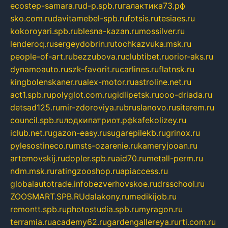
ecostep-samara.ru
d-p.spb.ru
галактика73.рф
sko.com.ru
davitamebel-spb.ru
fotsis.ru
tesiaes.ru
kokoroyari.spb.ru
blesna-kazan.ru
mossilver.ru
lenderoq.ru
sergeydobrin.ru
tochkazvuka.msk.ru
people-of-art.ru
bezzubova.ru
clubtibet.ru
orior-aks.ru
dynamoauto.ru
szk-favorit.ru
carlines.ru
flatnsk.ru
kingbolenskaner.ru
alex-motor.ru
astroline.net.ru
act1.spb.ru
polyglot.com.ru
gidlipetsk.ru
ooo-driada.ru
detsad125.ru
mir-zdoroviya.ru
bruslanovo.ru
siterem.ru
council.spb.ru
лодкипатриот.рф
kafekolizey.ru
iclub.net.ru
gazon-easy.ru
sugarepilekb.ru
grinox.ru
pylesostineco.ru
msts-ozarenie.ru
kameryjooan.ru
artemovskij.ru
dopler.spb.ru
aid70.ru
metall-perm.ru
ndm.msk.ru
ratingzooshop.ru
apiaccess.ru
globalautotrade.info
bezverhovskoe.ru
drsschool.ru
ZOOSMART.SPB.RU
dalakony.ru
medikijob.ru
remontt.spb.ru
photostudia.spb.ru
myragon.ru
terramia.ru
academy62.ru
gardengallereya.ru
rti.com.ru