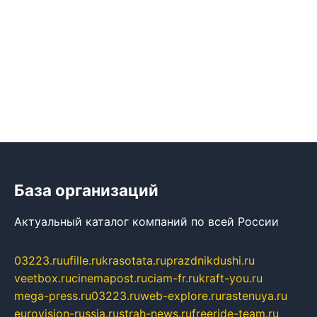
База организаций
Актуальный каталог компаний по всей России
03223.ru
ufille.ru
krasotata.ru
prazdnikdushi.ru
veetbox.ru
cinemapost.ru
ciam-fr.ru
kraft-you.ru
mega-press.ru
03223.ru
web-explore.ru
rastenuya.ru
eurovision-russia.ru
strah-news.ru
freeride-team.ru