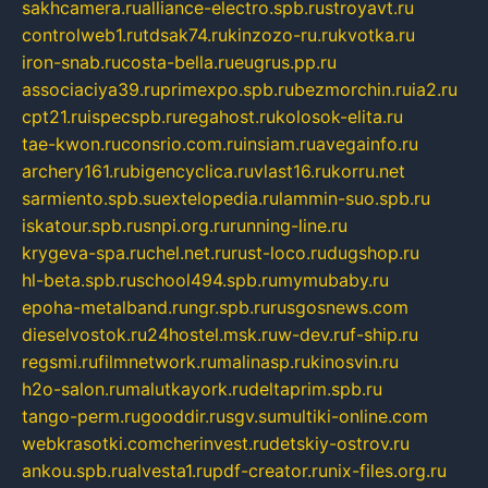
sakhcamera.ru
alliance-electro.spb.ru
stroyavt.ru
controlweb1.ru
tdsak74.ru
kinzozo-ru.ru
kvotka.ru
iron-snab.ru
costa-bella.ru
eugrus.pp.ru
associaciya39.ru
primexpo.spb.ru
bezmorchin.ru
ia2.ru
cpt21.ru
ispecspb.ru
regahost.ru
kolosok-elita.ru
tae-kwon.ru
consrio.com.ru
insiam.ru
avegainfo.ru
archery161.ru
bigencyclica.ru
vlast16.ru
korru.net
sarmiento.spb.su
extelopedia.ru
lammin-suo.spb.ru
iskatour.spb.ru
snpi.org.ru
running-line.ru
krygeva-spa.ru
chel.net.ru
rust-loco.ru
dugshop.ru
hl-beta.spb.ru
school494.spb.ru
mymubaby.ru
epoha-metalband.ru
ngr.spb.ru
rusgosnews.com
dieselvostok.ru
24hostel.msk.ru
w-dev.ru
f-ship.ru
regsmi.ru
filmnetwork.ru
malinasp.ru
kinosvin.ru
h2o-salon.ru
malutkayork.ru
deltaprim.spb.ru
tango-perm.ru
gooddir.ru
sgv.su
multiki-online.com
webkrasotki.com
cherinvest.ru
detskiy-ostrov.ru
ankou.spb.ru
alvesta1.ru
pdf-creator.ru
nix-files.org.ru