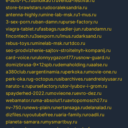
e-abis-1-c.ru
sindika01.ru
venda-festival.ru
store-brawlstars.ru
dooraleksandria.ru
antenna-highly.ru
mine-lab-msk.ru
1-mus.ru
3-sex-porn.ru
ban-damn.ru
purse-factory.ru
viagra-tablet.ru
fasbags.ru
adler-jun.ru
bandamn.ru
fincontech.ru
3sexporn.ru
1mus.ru
darksand.ru
rebus-toys.ru
minelab-msk.ru
rtdco.ru
seo-prodvizhenie-sajtov-stroitelnyh-kompanij.ru
card-voice.ru
rulonnyygazon177.ru
snow-guard.ru
domizbrusa-9x12spb.ru
demaholding.ru
aalse.ru
a380club.ru
argentinamia.ru
perkoka.ru
movie-one.ru
perk-oka.ru
g-octopus.ru
sibarchives.ru
andreislyusar.ru
naruto-x.ru
pursefactory.ru
tor-lyubov-i-grom.ru
spayderhed-2022.ru
movieone.ru
evro-dez.ru
webamator.ru
ma-absolut1.ru
avtopomosch27.ru
nv-750.ru
news-plain.ru
nertansaga.ru
delanalad.ru
dizfiles.ru
youtubefree.ru
aria-family.ru
roadli.ru
planeta-samara.ru
mysmartbuy.ru