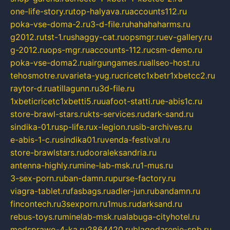
one-life-story.ru
top-halyava.ru
accounts112.ru
poka-vse-doma-2.ru
3-d-file.ru
hahahaharms.ru
g2012.ru
tst-1.ru
shaggy-cat.ru
opsmgr.ru
ev-gallery.ru
g-2012.ru
ops-mgr.ru
accounts-112.ru
csm-demo.ru
poka-vse-doma2.ru
airgungames.ru
allseo-host.ru
tehosmotre.ru
varieta-yug.ru
cricetc1xbetr1xbetcc2.ru
raytor-d.ru
atillagunn.ru
3d-file.ru
1xbeticricetc1xbetti5.ru
uafoot-statti.ru
e-abis1c.ru
store-brawl-stars.ru
kts-services.ru
dark-sand.ru
sindika-01.ru
sp-life.ru
x-legion.ru
sib-archives.ru
e-abis-1-c.ru
sindika01.ru
venda-festival.ru
store-brawlstars.ru
dooraleksandria.ru
antenna-highly.ru
mine-lab-msk.ru
1-mus.ru
3-sex-porn.ru
ban-damn.ru
purse-factory.ru
viagra-tablet.ru
fasbags.ru
adler-jun.ru
bandamn.ru
fincontech.ru
3sexporn.ru
1mus.ru
darksand.ru
rebus-toys.ru
minelab-msk.ru
alabuga-cityhotel.ru
medsprawo-4-ka.ru
2864420.ru
blagodarenie-spb.ru