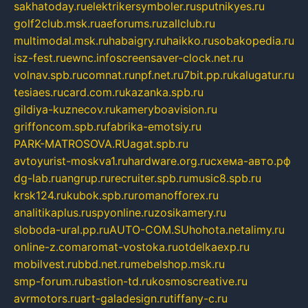
sakhatoday.ru
elektrikersymboler.ru
sputnikyes.ru
golf2club.msk.ru
aeforums.ru
zallclub.ru
multimodal.msk.ru
habaigry.ru
haikko.ru
sobakopedia.ru
isz-fest.ru
ewnc.info
screensaver-clock.net.ru
volnav.spb.ru
comnat.ru
npf.net.ru
7bit.pp.ru
kalugatur.ru
tesiaes.ru
card.com.ru
kazanka.spb.ru
gildiya-kuznecov.ru
kameryboavision.ru
griffoncom.spb.ru
fabrika-emotsiy.ru
PARK-MATROSOVA.RU
agat.spb.ru
avtoyurist-moskva1.ru
hardware.org.ru
схема-авто.рф
dg-lab.ru
angrup.ru
recruiter.spb.ru
music8.spb.ru
krsk124.ru
kubok.spb.ru
romanofforex.ru
analitikaplus.ru
spyonline.ru
zosikamery.ru
sloboda-ural.pp.ru
AUTO-COM.SU
hohota.net
alimy.ru
online-z.com
aromat-vostoka.ru
otdelkaexp.ru
mobilvest.ru
bbd.net.ru
mebelshop.msk.ru
smp-forum.ru
bastion-td.ru
kosmoscreative.ru
avrmotors.ru
art-galadesign.ru
tiffany-c.ru