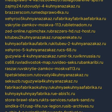
zajmy24.ru
tovudyi-4-kuhnyanazakaz.ru
brazzerscom.ru
medsprawo4ka.ru
xehyroo5kuhnyanazakaz.ru
fabrikayfabrikaefabrika.ru
vskrytie-zamkov-moskva-113.ru
biletnadom.ru
zed-online.ru
pimchax.ru
brazzers-hd.ru
z-host.ru
kitubeu2kuhnyanazakaz.ru
naperekate.ru
kuhnyaofabrikaufabrik.ru
kitubeu-2-kuhnyanazakaz.ru
xehyroo-5-kuhnyanazakaz.ru
cs-68.ru
guzywia-4-kuhnyanazakaz.ru
mir-tk.ru
vlknrussia.ru
cs68.ru
vladivostok-map.ru
video-seks.ru
bankaribi.ru
raszar.ru
vskrytie-zamkov-moskva113.ru
lipetsktelecom.ru
tovudyi4kuhnyanazakaz.ru
seksuzb.ru
guzywia4kuhnyanazakaz.ru
fabrikaofabrikaokuhny.ru
kuhnyaekuhnyaafabrika.ru
kuhnyaykuhnyayfabrika.ru
e-abis1c.ru
store-brawl-stars.ru
kts-services.ru
dark-sand.ru
sindika-01.ru
sp-life.ru
x-legion.ru
sib-archives.ru