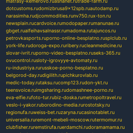
matrasy-kemerovo.ru
ashanet.ru
trade-farm.ru
dotcustoms.ru
domizbrusa9x12spb.ru
autodamp.ru
narasimha.ru
djcommodities.ru
nv750.ru
x-ton.ru
newsplain.ru
cardvoice.ru
modopaper.ru
manunae.ru
gbget.ru
alfeihavsalnassr.ru
madoma.ru
tajuncos.ru
petrovkasports.ru
porno-online-besplatno.ru
splclub.ru
york-life.ru
doroga-expo.ru
ribery.ru
cleanmedicine.ru
slovar-ivrit.ru
porno-video-besplatno.ru
seks-365.ru
ovucontrol.ru
sloty-igrovyye-avtomaty.ru
ru-industriya.ru
russkoe-porno-besplatno.ru
belgorod-day.ru
digilith.ru
pichkurovlab.ru
medic-today.ru
taksu.ru
comp123.ru
don-ykt.ru
teensvoice.ru
imgsharing.ru
domashnee-porno.ru
eva-elfie.ru
foto-tur.ru
biz-doska.ru
metropoltravel.ru
veslo-i-yakor.ru
borodino-media.ru
rostotsky.ru
regionufa.ru
weiss-bet.ru
zaryna.ru
casinotablet.ru
universalia.ru
remont-mebeli-moscow.ru
termomur.ru
clubfisher.ru
remstirufa.ru
erdamchi.ru
doramamama.ru