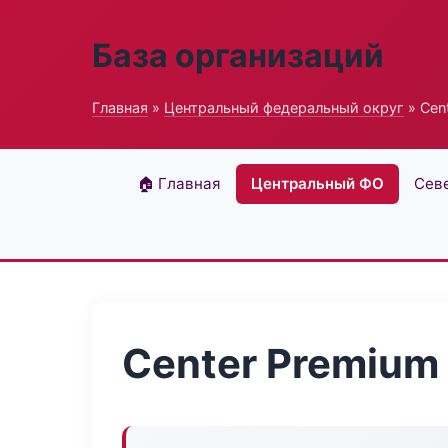
База организаций
Главная
»
Центральный федеральный округ
» Cen
🏠 Главная
Центральный ФО
Сев
Center Premium