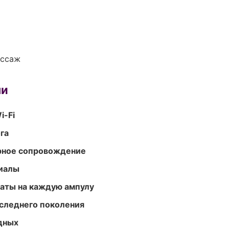
ассаж
ми
i-Fi
га
урное сопровождение
риалы
аты на каждую ампулу
следнего поколения
одных