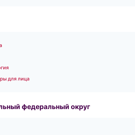
а
огия
уры для лица
альный федеральный округ