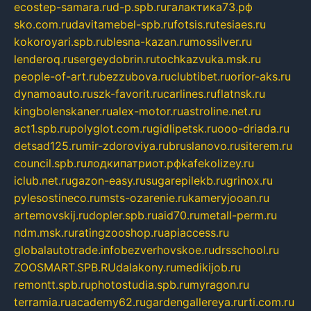
ecostep-samara.ru
d-p.spb.ru
галактика73.рф
sko.com.ru
davitamebel-spb.ru
fotsis.ru
tesiaes.ru
kokoroyari.spb.ru
blesna-kazan.ru
mossilver.ru
lenderoq.ru
sergeydobrin.ru
tochkazvuka.msk.ru
people-of-art.ru
bezzubova.ru
clubtibet.ru
orior-aks.ru
dynamoauto.ru
szk-favorit.ru
carlines.ru
flatnsk.ru
kingbolenskaner.ru
alex-motor.ru
astroline.net.ru
act1.spb.ru
polyglot.com.ru
gidlipetsk.ru
ooo-driada.ru
detsad125.ru
mir-zdoroviya.ru
bruslanovo.ru
siterem.ru
council.spb.ru
лодкипатриот.рф
kafekolizey.ru
iclub.net.ru
gazon-easy.ru
sugarepilekb.ru
grinox.ru
pylesostineco.ru
msts-ozarenie.ru
kameryjooan.ru
artemovskij.ru
dopler.spb.ru
aid70.ru
metall-perm.ru
ndm.msk.ru
ratingzooshop.ru
apiaccess.ru
globalautotrade.info
bezverhovskoe.ru
drsschool.ru
ZOOSMART.SPB.RU
dalakony.ru
medikijob.ru
remontt.spb.ru
photostudia.spb.ru
myragon.ru
terramia.ru
academy62.ru
gardengallereya.ru
rti.com.ru