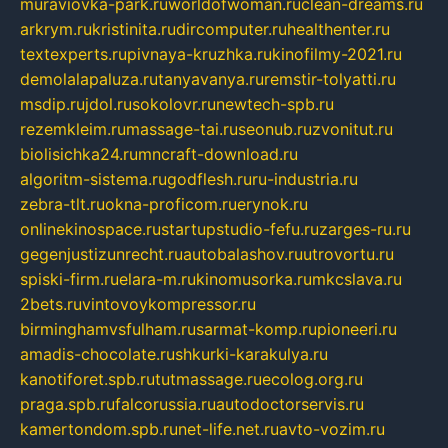
muraviovka-park.ru
worldofwoman.ru
clean-dreams.ru
arkrym.ru
kristinita.ru
dircomputer.ru
healthenter.ru
textexperts.ru
pivnaya-kruzhka.ru
kinofilmy-2021.ru
demolalapaluza.ru
tanyavanya.ru
remstir-tolyatti.ru
msdip.ru
jdol.ru
sokolovr.ru
newtech-spb.ru
rezemkleim.ru
massage-tai.ru
seonub.ru
zvonitut.ru
biolisichka24.ru
mncraft-download.ru
algoritm-sistema.ru
godflesh.ru
ru-industria.ru
zebra-tlt.ru
okna-proficom.ru
erynok.ru
onlinekinospace.ru
startupstudio-fefu.ru
zarges-ru.ru
gegenjustizunrecht.ru
autobalashov.ru
utrovortu.ru
spiski-firm.ru
elara-m.ru
kinomusorka.ru
mkcslava.ru
2bets.ru
vintovoykompressor.ru
birminghamvsfulham.ru
sarmat-komp.ru
pioneeri.ru
amadis-chocolate.ru
shkurki-karakulya.ru
kanotiforet.spb.ru
tutmassage.ru
ecolog.org.ru
praga.spb.ru
falcorussia.ru
autodoctorservis.ru
kamertondom.spb.ru
net-life.net.ru
avto-vozim.ru