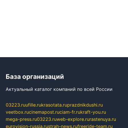
База организаций
Актуальный каталог компаний по всей России
03223.ru
ufille.ru
krasotata.ru
prazdnikdushi.ru
veetbox.ru
cinemapost.ru
ciam-fr.ru
kraft-you.ru
mega-press.ru
03223.ru
web-explore.ru
rastenuya.ru
eurovision-russia.ru
strah-news.ru
freeride-team.ru