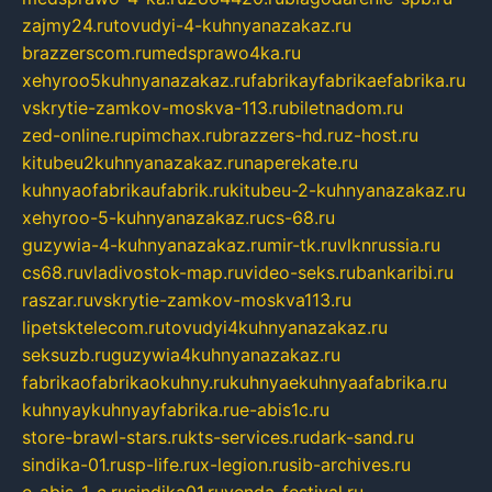
zajmy24.ru
tovudyi-4-kuhnyanazakaz.ru
brazzerscom.ru
medsprawo4ka.ru
xehyroo5kuhnyanazakaz.ru
fabrikayfabrikaefabrika.ru
vskrytie-zamkov-moskva-113.ru
biletnadom.ru
zed-online.ru
pimchax.ru
brazzers-hd.ru
z-host.ru
kitubeu2kuhnyanazakaz.ru
naperekate.ru
kuhnyaofabrikaufabrik.ru
kitubeu-2-kuhnyanazakaz.ru
xehyroo-5-kuhnyanazakaz.ru
cs-68.ru
guzywia-4-kuhnyanazakaz.ru
mir-tk.ru
vlknrussia.ru
cs68.ru
vladivostok-map.ru
video-seks.ru
bankaribi.ru
raszar.ru
vskrytie-zamkov-moskva113.ru
lipetsktelecom.ru
tovudyi4kuhnyanazakaz.ru
seksuzb.ru
guzywia4kuhnyanazakaz.ru
fabrikaofabrikaokuhny.ru
kuhnyaekuhnyaafabrika.ru
kuhnyaykuhnyayfabrika.ru
e-abis1c.ru
store-brawl-stars.ru
kts-services.ru
dark-sand.ru
sindika-01.ru
sp-life.ru
x-legion.ru
sib-archives.ru
e-abis-1-c.ru
sindika01.ru
venda-festival.ru