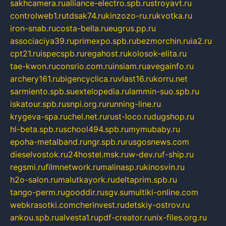
sakhcamera.ru
alliance-electro.spb.ru
stroyavt.ru
controlweb1.ru
tdsak74.ru
kinzozo-ru.ru
kvotka.ru
iron-snab.ru
costa-bella.ru
eugrus.pp.ru
associaciya39.ru
primexpo.spb.ru
bezmorchin.ru
ia2.ru
cpt21.ru
ispecspb.ru
regahost.ru
kolosok-elita.ru
tae-kwon.ru
consrio.com.ru
insiam.ru
avegainfo.ru
archery161.ru
bigencyclica.ru
vlast16.ru
korru.net
sarmiento.spb.su
extelopedia.ru
lammin-suo.spb.ru
iskatour.spb.ru
snpi.org.ru
running-line.ru
krygeva-spa.ru
chel.net.ru
rust-loco.ru
dugshop.ru
hl-beta.spb.ru
school494.spb.ru
mymubaby.ru
epoha-metalband.ru
ngr.spb.ru
rusgosnews.com
dieselvostok.ru
24hostel.msk.ru
w-dev.ru
f-ship.ru
regsmi.ru
filmnetwork.ru
malinasp.ru
kinosvin.ru
h2o-salon.ru
malutkayork.ru
deltaprim.spb.ru
tango-perm.ru
gooddir.ru
sgv.su
multiki-online.com
webkrasotki.com
cherinvest.ru
detskiy-ostrov.ru
ankou.spb.ru
alvesta1.ru
pdf-creator.ru
nix-files.org.ru