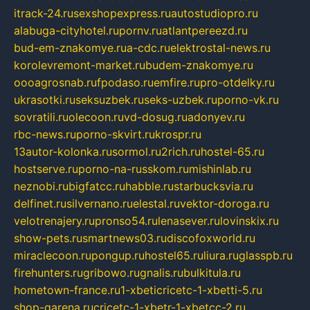
itrack-24.ru
sexshopexpress.ru
autostudiopro.ru
alabuga-cityhotel.ru
pornv.ru
atlantpereezd.ru
bud-em-znakomye.ru
a-cdc.ru
elektrostal-news.ru
korolevremont-market.ru
budem-znakomye.ru
oooagrosnab.ru
fpodaso.ru
emfire.ru
pro-otdelky.ru
ukrasotki.ru
seksuzbek.ru
seks-uzbek.ru
porno-vk.ru
sovratili.ru
olecoon.ru
vd-dosug.ru
adonyev.ru
rbc-news.ru
porno-skvirt.ru
krospr.ru
13autor-kolonka.ru
sormol.ru
2rich.ru
hostel-65.ru
hostserve.ru
porno-na-russkom.ru
mishinlab.ru
neznobi.ru
bigfatcc.ru
habble.ru
starbucksvia.ru
delfinet.ru
silvernano.ru
elestal.ru
vektor-doroga.ru
velotrenajery.ru
pronso54.ru
lenasever.ru
lovinskix.ru
show-pets.ru
smartnews03.ru
discofoxworld.ru
miraclecoon.ru
pongup.ru
hostel65.ru
liura.ru
glasspb.ru
firehunters.ru
gribowo.ru
gnalis.ru
bulkitula.ru
hometown-france.ru
1-xbeticricetc-1-xbetti-5.ru
shop-garena.ru
cricetc-1-xbetr-1-xbetcc-2.ru