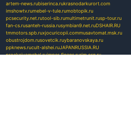
artem-news.ru
biserinca.ru
krasnodarkurort.com
imshowtv.ru
mebel-v-tule.ru
mobtopik.ru
pcsecurity.net.ru
tool-sib.ru
multimetrunit.ru
sp-tour.ru
fan-cs.ru
santeh-russia.ru
symbian9.net.ru
DSHAIR.RU
tmmotors.spb.ru
xjocuricopii.com
musavtomat.msk.ru
obustrojdom.ru
sovetcik.ru
ybaranovskaya.ru
ppknews.ru
cult-alshei.ru
JAPANRUSSIA.RU
proekciyamebel.ru
imper-finans.ru
rim.org.ru
glamourai.ru
brassminus.ru
zabor-pro.ru
ftn.pp.ru
dorogoe58.ru
laimengpacker.ru
kuzova-zapchasti.ru
sageerp.ru
taxodrom.ru
dsrazvitie.ru
hardcity.net.ru
ratinghomegames.ru
topservice25.ru
gubernyan.ru
gtglasslined.ru
ii4.ru
tssport.spb.ru
andorra24.com
blackwallstreet.ru
oboimos.ru
optim-doors.com.ru
ikuch.ru
nycr.org.ru
npa21.ru
vremya-ch.spb.ru
desert000.ru
ivtorgi.ru
ifiori.ru
catalog-statei.ru
dcv.org.ru
spetsmaster174.ru
ipkameryhiseeu.ru
dum26.ru
ruspol.spb.ru
fr-opendp.ru
kam-solnyshko.ru