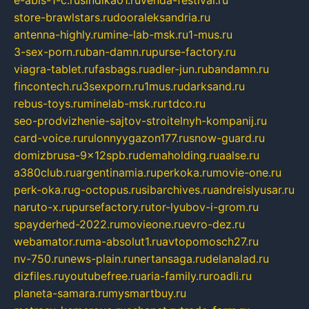
store-brawlstars.ru
dooraleksandria.ru
antenna-highly.ru
mine-lab-msk.ru
1-mus.ru
3-sex-porn.ru
ban-damn.ru
purse-factory.ru
viagra-tablet.ru
fasbags.ru
adler-jun.ru
bandamn.ru
fincontech.ru
3sexporn.ru
1mus.ru
darksand.ru
rebus-toys.ru
minelab-msk.ru
rtdco.ru
seo-prodvizhenie-sajtov-stroitelnyh-kompanij.ru
card-voice.ru
rulonnyygazon177.ru
snow-guard.ru
domizbrusa-9x12spb.ru
demaholding.ru
aalse.ru
a380club.ru
argentinamia.ru
perkoka.ru
movie-one.ru
perk-oka.ru
g-octopus.ru
sibarchives.ru
andreislyusar.ru
naruto-x.ru
pursefactory.ru
tor-lyubov-i-grom.ru
spayderhed-2022.ru
movieone.ru
evro-dez.ru
webamator.ru
ma-absolut1.ru
avtopomosch27.ru
nv-750.ru
news-plain.ru
nertansaga.ru
delanalad.ru
dizfiles.ru
youtubefree.ru
aria-family.ru
roadli.ru
planeta-samara.ru
mysmartbuy.ru