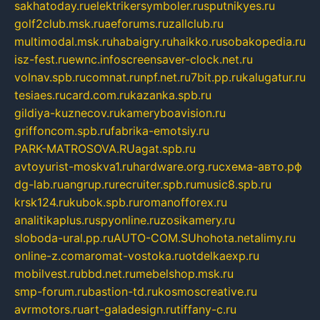
sakhatoday.ru
elektrikersymboler.ru
sputnikyes.ru
golf2club.msk.ru
aeforums.ru
zallclub.ru
multimodal.msk.ru
habaigry.ru
haikko.ru
sobakopedia.ru
isz-fest.ru
ewnc.info
screensaver-clock.net.ru
volnav.spb.ru
comnat.ru
npf.net.ru
7bit.pp.ru
kalugatur.ru
tesiaes.ru
card.com.ru
kazanka.spb.ru
gildiya-kuznecov.ru
kameryboavision.ru
griffoncom.spb.ru
fabrika-emotsiy.ru
PARK-MATROSOVA.RU
agat.spb.ru
avtoyurist-moskva1.ru
hardware.org.ru
схема-авто.рф
dg-lab.ru
angrup.ru
recruiter.spb.ru
music8.spb.ru
krsk124.ru
kubok.spb.ru
romanofforex.ru
analitikaplus.ru
spyonline.ru
zosikamery.ru
sloboda-ural.pp.ru
AUTO-COM.SU
hohota.net
alimy.ru
online-z.com
aromat-vostoka.ru
otdelkaexp.ru
mobilvest.ru
bbd.net.ru
mebelshop.msk.ru
smp-forum.ru
bastion-td.ru
kosmoscreative.ru
avrmotors.ru
art-galadesign.ru
tiffany-c.ru