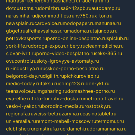
matrasy-kemerovo.ru
ashanet.ru
trade-farm.ru
dotcustoms.ru
domizbrusa9x12spb.ru
autodamp.ru
narasimha.ru
djcommodities.ru
nv750.ru
x-ton.ru
newsplain.ru
cardvoice.ru
modopaper.ru
manunae.ru
gbget.ru
alfeihavsalnassr.ru
madoma.ru
tajuncos.ru
petrovkasports.ru
porno-online-besplatno.ru
splclub.ru
york-life.ru
doroga-expo.ru
ribery.ru
cleanmedicine.ru
slovar-ivrit.ru
porno-video-besplatno.ru
seks-365.ru
ovucontrol.ru
sloty-igrovyye-avtomaty.ru
ru-industriya.ru
russkoe-porno-besplatno.ru
belgorod-day.ru
digilith.ru
pichkurovlab.ru
medic-today.ru
taksu.ru
comp123.ru
don-ykt.ru
teensvoice.ru
imgsharing.ru
domashnee-porno.ru
eva-elfie.ru
foto-tur.ru
biz-doska.ru
metropoltravel.ru
veslo-i-yakor.ru
borodino-media.ru
rostotsky.ru
regionufa.ru
weiss-bet.ru
zaryna.ru
casinotablet.ru
universalia.ru
remont-mebeli-moscow.ru
termomur.ru
clubfisher.ru
remstirufa.ru
erdamchi.ru
doramamama.ru