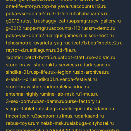
one-life-story.ru
top-halyava.ru
accounts112.ru
poka-vse-doma-2.ru
3-d-file.ru
hahahaharms.ru
g2012.ru
tst-1.ru
shaggy-cat.ru
opsmgr.ru
ev-gallery.ru
g-2012.ru
ops-mgr.ru
accounts-112.ru
csm-demo.ru
poka-vse-doma2.ru
airgungames.ru
allseo-host.ru
tehosmotre.ru
varieta-yug.ru
cricetc1xbetr1xbetcc2.ru
raytor-d.ru
atillagunn.ru
3d-file.ru
1xbeticricetc1xbetti5.ru
uafoot-statti.ru
e-abis1c.ru
store-brawl-stars.ru
kts-services.ru
dark-sand.ru
sindika-01.ru
sp-life.ru
x-legion.ru
sib-archives.ru
e-abis-1-c.ru
sindika01.ru
venda-festival.ru
store-brawlstars.ru
dooraleksandria.ru
antenna-highly.ru
mine-lab-msk.ru
1-mus.ru
3-sex-porn.ru
ban-damn.ru
purse-factory.ru
viagra-tablet.ru
fasbags.ru
adler-jun.ru
bandamn.ru
fincontech.ru
3sexporn.ru
1mus.ru
darksand.ru
rebus-toys.ru
minelab-msk.ru
alabuga-cityhotel.ru
medsprawo-4-ka.ru
2864420.ru
blagodarenie-spb.ru