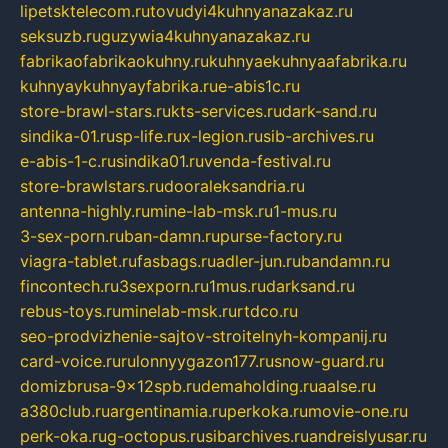
lipetsktelecom.ru
tovudyi4kuhnyanazakaz.ru
seksuzb.ru
guzywia4kuhnyanazakaz.ru
fabrikaofabrikaokuhny.ru
kuhnyaekuhnyaafabrika.ru
kuhnyaykuhnyayfabrika.ru
e-abis1c.ru
store-brawl-stars.ru
kts-services.ru
dark-sand.ru
sindika-01.ru
sp-life.ru
x-legion.ru
sib-archives.ru
e-abis-1-c.ru
sindika01.ru
venda-festival.ru
store-brawlstars.ru
dooraleksandria.ru
antenna-highly.ru
mine-lab-msk.ru
1-mus.ru
3-sex-porn.ru
ban-damn.ru
purse-factory.ru
viagra-tablet.ru
fasbags.ru
adler-jun.ru
bandamn.ru
fincontech.ru
3sexporn.ru
1mus.ru
darksand.ru
rebus-toys.ru
minelab-msk.ru
rtdco.ru
seo-prodvizhenie-sajtov-stroitelnyh-kompanij.ru
card-voice.ru
rulonnyygazon177.ru
snow-guard.ru
domizbrusa-9x12spb.ru
demaholding.ru
aalse.ru
a380club.ru
argentinamia.ru
perkoka.ru
movie-one.ru
perk-oka.ru
g-octopus.ru
sibarchives.ru
andreislyusar.ru