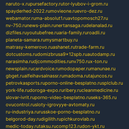
naruto-x.ru
pursefactory.ru
tor-lyubov-i-grom.ru
spayderhed-2022.ru
movieone.ru
evro-dez.ru
webamator.ru
ma-absolut1.ru
avtopomosch27.ru
nv-750.ru
news-plain.ru
nertansaga.ru
delanalad.ru
dizfiles.ru
youtubefree.ru
aria-family.ru
roadli.ru
planeta-samara.ru
mysmartbuy.ru
matrasy-kemerovo.ru
ashanet.ru
trade-farm.ru
dotcustoms.ru
domizbrusa9x12spb.ru
autodamp.ru
narasimha.ru
djcommodities.ru
nv750.ru
x-ton.ru
newsplain.ru
cardvoice.ru
modopaper.ru
manunae.ru
gbget.ru
alfeihavsalnassr.ru
madoma.ru
tajuncos.ru
petrovkasports.ru
porno-online-besplatno.ru
splclub.ru
york-life.ru
doroga-expo.ru
ribery.ru
cleanmedicine.ru
slovar-ivrit.ru
porno-video-besplatno.ru
seks-365.ru
ovucontrol.ru
sloty-igrovyye-avtomaty.ru
ru-industriya.ru
russkoe-porno-besplatno.ru
belgorod-day.ru
digilith.ru
pichkurovlab.ru
medic-today.ru
taksu.ru
comp123.ru
don-ykt.ru