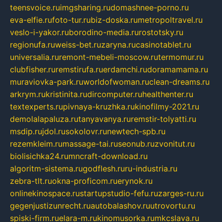
teensvoice.ru
imgsharing.ru
domashnee-porno.ru
eva-elfie.ru
foto-tur.ru
biz-doska.ru
metropoltravel.ru
veslo-i-yakor.ru
borodino-media.ru
rostotsky.ru
regionufa.ru
weiss-bet.ru
zaryna.ru
casinotablet.ru
universalia.ru
remont-mebeli-moscow.ru
termomur.ru
clubfisher.ru
remstirufa.ru
erdamchi.ru
doramamama.ru
muraviovka-park.ru
worldofwoman.ru
clean-dreams.ru
arkrym.ru
kristinita.ru
dircomputer.ru
healthenter.ru
textexperts.ru
pivnaya-kruzhka.ru
kinofilmy-2021.ru
demolalapaluza.ru
tanyavanya.ru
remstir-tolyatti.ru
msdip.ru
jdol.ru
sokolovr.ru
newtech-spb.ru
rezemkleim.ru
massage-tai.ru
seonub.ru
zvonitut.ru
biolisichka24.ru
mncraft-download.ru
algoritm-sistema.ru
godflesh.ru
ru-industria.ru
zebra-tlt.ru
okna-proficom.ru
erynok.ru
onlinekinospace.ru
startupstudio-fefu.ru
zarges-ru.ru
gegenjustizunrecht.ru
autobalashov.ru
utrovortu.ru
spiski-firm.ru
elara-m.ru
kinomusorka.ru
mkcslava.ru