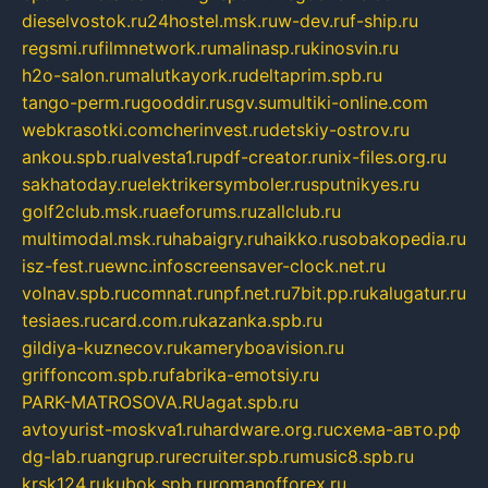
dieselvostok.ru
24hostel.msk.ru
w-dev.ru
f-ship.ru
regsmi.ru
filmnetwork.ru
malinasp.ru
kinosvin.ru
h2o-salon.ru
malutkayork.ru
deltaprim.spb.ru
tango-perm.ru
gooddir.ru
sgv.su
multiki-online.com
webkrasotki.com
cherinvest.ru
detskiy-ostrov.ru
ankou.spb.ru
alvesta1.ru
pdf-creator.ru
nix-files.org.ru
sakhatoday.ru
elektrikersymboler.ru
sputnikyes.ru
golf2club.msk.ru
aeforums.ru
zallclub.ru
multimodal.msk.ru
habaigry.ru
haikko.ru
sobakopedia.ru
isz-fest.ru
ewnc.info
screensaver-clock.net.ru
volnav.spb.ru
comnat.ru
npf.net.ru
7bit.pp.ru
kalugatur.ru
tesiaes.ru
card.com.ru
kazanka.spb.ru
gildiya-kuznecov.ru
kameryboavision.ru
griffoncom.spb.ru
fabrika-emotsiy.ru
PARK-MATROSOVA.RU
agat.spb.ru
avtoyurist-moskva1.ru
hardware.org.ru
схема-авто.рф
dg-lab.ru
angrup.ru
recruiter.spb.ru
music8.spb.ru
krsk124.ru
kubok.spb.ru
romanofforex.ru