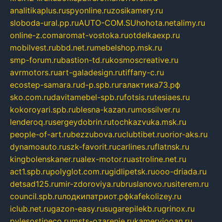
analitikaplus.ru
spyonline.ru
zosikamery.ru
sloboda-ural.pp.ru
AUTO-COM.SU
hohota.net
alimy.ru
online-z.com
aromat-vostoka.ru
otdelkaexp.ru
mobilvest.ru
bbd.net.ru
mebelshop.msk.ru
smp-forum.ru
bastion-td.ru
kosmoscreative.ru
avrmotors.ru
art-galadesign.ru
tiffany-c.ru
ecostep-samara.ru
d-p.spb.ru
галактика73.рф
sko.com.ru
davitamebel-spb.ru
fotsis.ru
tesiaes.ru
kokoroyari.spb.ru
blesna-kazan.ru
mossilver.ru
lenderoq.ru
sergeydobrin.ru
tochkazvuka.msk.ru
people-of-art.ru
bezzubova.ru
clubtibet.ru
orior-aks.ru
dynamoauto.ru
szk-favorit.ru
carlines.ru
flatnsk.ru
kingbolenskaner.ru
alex-motor.ru
astroline.net.ru
act1.spb.ru
polyglot.com.ru
gidlipetsk.ru
ooo-driada.ru
detsad125.ru
mir-zdoroviya.ru
bruslanovo.ru
siterem.ru
council.spb.ru
лодкипатриот.рф
kafekolizey.ru
iclub.net.ru
gazon-easy.ru
sugarepilekb.ru
grinox.ru
pylesostineco.ru
msts-ozarenie.ru
kameryjooan.ru