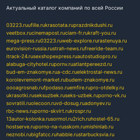
Актуальный каталог компаний по всей России
03223.ru
ufille.ru
krasotata.ru
prazdnikdushi.ru
veetbox.ru
cinemapost.ru
ciam-fr.ru
kraft-you.ru
mega-press.ru
03223.ru
web-explore.ru
rastenuya.ru
eurovision-russia.ru
strah-news.ru
freeride-team.ru
itrack-24.ru
sexshopexpress.ru
autostudiopro.ru
alabuga-cityhotel.ru
pornv.ru
atlantpereezd.ru
bud-em-znakomye.ru
a-cdc.ru
elektrostal-news.ru
korolevremont-market.ru
budem-znakomye.ru
oooagrosnab.ru
fpodaso.ru
emfire.ru
pro-otdelky.ru
ukrasotki.ru
seksuzbek.ru
seks-uzbek.ru
porno-vk.ru
sovratili.ru
olecoon.ru
vd-dosug.ru
adonyev.ru
rbc-news.ru
porno-skvirt.ru
krospr.ru
13autor-kolonka.ru
sormol.ru
2rich.ru
hostel-65.ru
hostserve.ru
porno-na-russkom.ru
mishinlab.ru
neznobi.ru
bigfatcc.ru
habble.ru
starbucksvia.ru