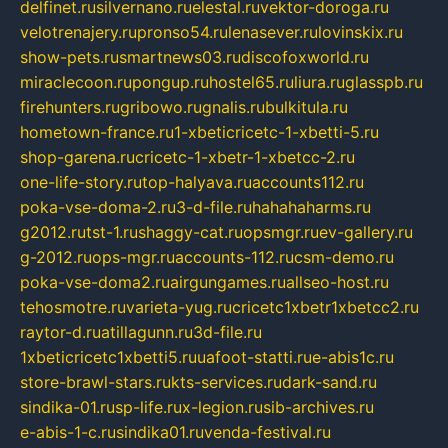
delfinet.ru
silvernano.ru
elestal.ru
vektor-doroga.ru
velotrenajery.ru
pronso54.ru
lenasever.ru
lovinskix.ru
show-pets.ru
smartnews03.ru
discofoxworld.ru
miraclecoon.ru
pongup.ru
hostel65.ru
liura.ru
glasspb.ru
firehunters.ru
gribowo.ru
gnalis.ru
bulkitula.ru
hometown-france.ru
1-xbeticricetc-1-xbetti-5.ru
shop-garena.ru
cricetc-1-xbetr-1-xbetcc-2.ru
one-life-story.ru
top-halyava.ru
accounts112.ru
poka-vse-doma-2.ru
3-d-file.ru
hahahaharms.ru
g2012.ru
tst-1.ru
shaggy-cat.ru
opsmgr.ru
ev-gallery.ru
g-2012.ru
ops-mgr.ru
accounts-112.ru
csm-demo.ru
poka-vse-doma2.ru
airgungames.ru
allseo-host.ru
tehosmotre.ru
varieta-yug.ru
cricetc1xbetr1xbetcc2.ru
raytor-d.ru
atillagunn.ru
3d-file.ru
1xbeticricetc1xbetti5.ru
uafoot-statti.ru
e-abis1c.ru
store-brawl-stars.ru
kts-services.ru
dark-sand.ru
sindika-01.ru
sp-life.ru
x-legion.ru
sib-archives.ru
e-abis-1-c.ru
sindika01.ru
venda-festival.ru