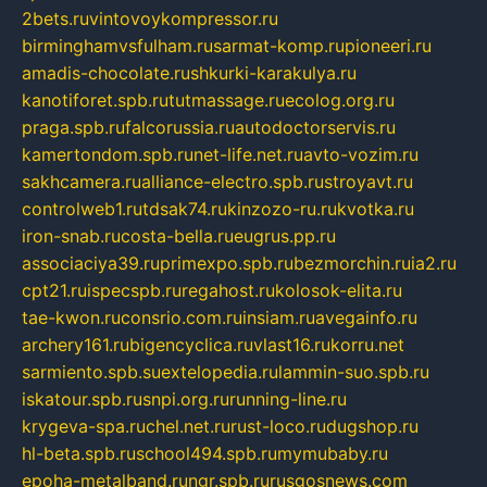
2bets.ru
vintovoykompressor.ru
birminghamvsfulham.ru
sarmat-komp.ru
pioneeri.ru
amadis-chocolate.ru
shkurki-karakulya.ru
kanotiforet.spb.ru
tutmassage.ru
ecolog.org.ru
praga.spb.ru
falcorussia.ru
autodoctorservis.ru
kamertondom.spb.ru
net-life.net.ru
avto-vozim.ru
sakhcamera.ru
alliance-electro.spb.ru
stroyavt.ru
controlweb1.ru
tdsak74.ru
kinzozo-ru.ru
kvotka.ru
iron-snab.ru
costa-bella.ru
eugrus.pp.ru
associaciya39.ru
primexpo.spb.ru
bezmorchin.ru
ia2.ru
cpt21.ru
ispecspb.ru
regahost.ru
kolosok-elita.ru
tae-kwon.ru
consrio.com.ru
insiam.ru
avegainfo.ru
archery161.ru
bigencyclica.ru
vlast16.ru
korru.net
sarmiento.spb.su
extelopedia.ru
lammin-suo.spb.ru
iskatour.spb.ru
snpi.org.ru
running-line.ru
krygeva-spa.ru
chel.net.ru
rust-loco.ru
dugshop.ru
hl-beta.spb.ru
school494.spb.ru
mymubaby.ru
epoha-metalband.ru
ngr.spb.ru
rusgosnews.com