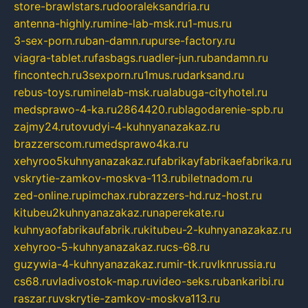
store-brawlstars.ru
dooraleksandria.ru
antenna-highly.ru
mine-lab-msk.ru
1-mus.ru
3-sex-porn.ru
ban-damn.ru
purse-factory.ru
viagra-tablet.ru
fasbags.ru
adler-jun.ru
bandamn.ru
fincontech.ru
3sexporn.ru
1mus.ru
darksand.ru
rebus-toys.ru
minelab-msk.ru
alabuga-cityhotel.ru
medsprawo-4-ka.ru
2864420.ru
blagodarenie-spb.ru
zajmy24.ru
tovudyi-4-kuhnyanazakaz.ru
brazzerscom.ru
medsprawo4ka.ru
xehyroo5kuhnyanazakaz.ru
fabrikayfabrikaefabrika.ru
vskrytie-zamkov-moskva-113.ru
biletnadom.ru
zed-online.ru
pimchax.ru
brazzers-hd.ru
z-host.ru
kitubeu2kuhnyanazakaz.ru
naperekate.ru
kuhnyaofabrikaufabrik.ru
kitubeu-2-kuhnyanazakaz.ru
xehyroo-5-kuhnyanazakaz.ru
cs-68.ru
guzywia-4-kuhnyanazakaz.ru
mir-tk.ru
vlknrussia.ru
cs68.ru
vladivostok-map.ru
video-seks.ru
bankaribi.ru
raszar.ru
vskrytie-zamkov-moskva113.ru