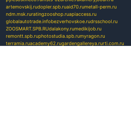
artemovskij.ru
dopler.spb.ru
aid70.ru
metall-perm.ru
ndm.msk.ru
ratingzooshop.ru
apiaccess.ru
globalautotrade.info
bezverhovskoe.ru
drsschool.ru
ZOOSMART.SPB.RU
dalakony.ru
medikijob.ru
remontt.spb.ru
photostudia.spb.ru
myragon.ru
terramia.ru
academy62.ru
gardengallereya.ru
rti.com.ru
artem-news.ru
biserinca.ru
krasnodarkurort.com
imshowtv.ru
mebel-v-tule.ru
mobtopik.ru
pcsecurity.net.ru
tool-sib.ru
multimetrunit.ru
sp-tour.ru
fan-cs.ru
santeh-russia.ru
symbian9.net.ru
DSHAIR.RU
tmmotors.spb.ru
xjocuricopii.com
musavtomat.msk.ru
obustrojdom.ru
sovetcik.ru
ybaranovskaya.ru
ppknews.ru
cult-alshei.ru
JAPANRUSSIA.RU
proekciyamebel.ru
imper-finans.ru
rim.org.ru
glamourai.ru
brassminus.ru
zabor-pro.ru
ftn.pp.ru
dorogoe58.ru
laimengpacker.ru
kuzova-zapchasti.ru
sageerp.ru
taxodrom.ru
dsrazvitie.ru
hardcity.net.ru
ratinghomegames.ru
topservice25.ru
gubernyan.ru