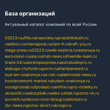
База организаций
Актуальный каталог компаний по всей России
03223.ru
ufille.ru
krasotata.ru
prazdnikdushi.ru
veetbox.ru
cinemapost.ru
ciam-fr.ru
kraft-you.ru
mega-press.ru
03223.ru
web-explore.ru
rastenuya.ru
eurovision-russia.ru
strah-news.ru
freeride-team.ru
itrack-24.ru
sexshopexpress.ru
autostudiopro.ru
alabuga-cityhotel.ru
pornv.ru
atlantpereezd.ru
bud-em-znakomye.ru
a-cdc.ru
elektrostal-news.ru
korolevremont-market.ru
budem-znakomye.ru
oooagrosnab.ru
fpodaso.ru
emfire.ru
pro-otdelky.ru
ukrasotki.ru
seksuzbek.ru
seks-uzbek.ru
porno-vk.ru
sovratili.ru
olecoon.ru
vd-dosug.ru
adonyev.ru
rbc-news.ru
porno-skvirt.ru
krospr.ru