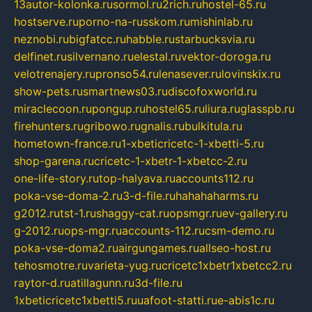
13autor-kolonka.ru
sormol.ru
2rich.ru
hostel-65.ru
hostserve.ru
porno-na-russkom.ru
mishinlab.ru
neznobi.ru
bigfatcc.ru
habble.ru
starbucksvia.ru
delfinet.ru
silvernano.ru
elestal.ru
vektor-doroga.ru
velotrenajery.ru
pronso54.ru
lenasever.ru
lovinskix.ru
show-pets.ru
smartnews03.ru
discofoxworld.ru
miraclecoon.ru
pongup.ru
hostel65.ru
liura.ru
glasspb.ru
firehunters.ru
gribowo.ru
gnalis.ru
bulkitula.ru
hometown-france.ru
1-xbeticricetc-1-xbetti-5.ru
shop-garena.ru
cricetc-1-xbetr-1-xbetcc-2.ru
one-life-story.ru
top-halyava.ru
accounts112.ru
poka-vse-doma-2.ru
3-d-file.ru
hahahaharms.ru
g2012.ru
tst-1.ru
shaggy-cat.ru
opsmgr.ru
ev-gallery.ru
g-2012.ru
ops-mgr.ru
accounts-112.ru
csm-demo.ru
poka-vse-doma2.ru
airgungames.ru
allseo-host.ru
tehosmotre.ru
varieta-yug.ru
cricetc1xbetr1xbetcc2.ru
raytor-d.ru
atillagunn.ru
3d-file.ru
1xbeticricetc1xbetti5.ru
uafoot-statti.ru
e-abis1c.ru