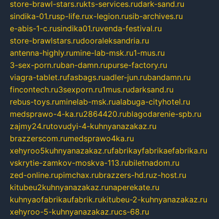
store-brawl-stars.ru
kts-services.ru
dark-sand.ru
sindika-01.ru
sp-life.ru
x-legion.ru
sib-archives.ru
e-abis-1-c.ru
sindika01.ru
venda-festival.ru
store-brawlstars.ru
dooraleksandria.ru
antenna-highly.ru
mine-lab-msk.ru
1-mus.ru
3-sex-porn.ru
ban-damn.ru
purse-factory.ru
viagra-tablet.ru
fasbags.ru
adler-jun.ru
bandamn.ru
fincontech.ru
3sexporn.ru
1mus.ru
darksand.ru
rebus-toys.ru
minelab-msk.ru
alabuga-cityhotel.ru
medsprawo-4-ka.ru
2864420.ru
blagodarenie-spb.ru
zajmy24.ru
tovudyi-4-kuhnyanazakaz.ru
brazzerscom.ru
medsprawo4ka.ru
xehyroo5kuhnyanazakaz.ru
fabrikayfabrikaefabrika.ru
vskrytie-zamkov-moskva-113.ru
biletnadom.ru
zed-online.ru
pimchax.ru
brazzers-hd.ru
z-host.ru
kitubeu2kuhnyanazakaz.ru
naperekate.ru
kuhnyaofabrikaufabrik.ru
kitubeu-2-kuhnyanazakaz.ru
xehyroo-5-kuhnyanazakaz.ru
cs-68.ru