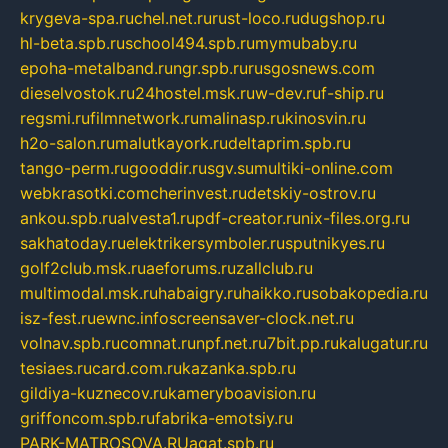
krygeva-spa.ru
chel.net.ru
rust-loco.ru
dugshop.ru
hl-beta.spb.ru
school494.spb.ru
mymubaby.ru
epoha-metalband.ru
ngr.spb.ru
rusgosnews.com
dieselvostok.ru
24hostel.msk.ru
w-dev.ru
f-ship.ru
regsmi.ru
filmnetwork.ru
malinasp.ru
kinosvin.ru
h2o-salon.ru
malutkayork.ru
deltaprim.spb.ru
tango-perm.ru
gooddir.ru
sgv.su
multiki-online.com
webkrasotki.com
cherinvest.ru
detskiy-ostrov.ru
ankou.spb.ru
alvesta1.ru
pdf-creator.ru
nix-files.org.ru
sakhatoday.ru
elektrikersymboler.ru
sputnikyes.ru
golf2club.msk.ru
aeforums.ru
zallclub.ru
multimodal.msk.ru
habaigry.ru
haikko.ru
sobakopedia.ru
isz-fest.ru
ewnc.info
screensaver-clock.net.ru
volnav.spb.ru
comnat.ru
npf.net.ru
7bit.pp.ru
kalugatur.ru
tesiaes.ru
card.com.ru
kazanka.spb.ru
gildiya-kuznecov.ru
kameryboavision.ru
griffoncom.spb.ru
fabrika-emotsiy.ru
PARK-MATROSOVA.RU
agat.spb.ru