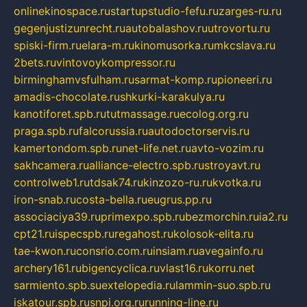
onlinekinospace.ru
startupstudio-fefu.ru
zarges-ru.ru
gegenjustizunrecht.ru
autobalashov.ru
utrovortu.ru
spiski-firm.ru
elara-m.ru
kinomusorka.ru
mkcslava.ru
2bets.ru
vintovoykompressor.ru
birminghamvsfulham.ru
sarmat-komp.ru
pioneeri.ru
amadis-chocolate.ru
shkurki-karakulya.ru
kanotiforet.spb.ru
tutmassage.ru
ecolog.org.ru
praga.spb.ru
falcorussia.ru
autodoctorservis.ru
kamertondom.spb.ru
net-life.net.ru
avto-vozim.ru
sakhcamera.ru
alliance-electro.spb.ru
stroyavt.ru
controlweb1.ru
tdsak74.ru
kinzozo-ru.ru
kvotka.ru
iron-snab.ru
costa-bella.ru
eugrus.pp.ru
associaciya39.ru
primexpo.spb.ru
bezmorchin.ru
ia2.ru
cpt21.ru
ispecspb.ru
regahost.ru
kolosok-elita.ru
tae-kwon.ru
consrio.com.ru
insiam.ru
avegainfo.ru
archery161.ru
bigencyclica.ru
vlast16.ru
korru.net
sarmiento.spb.su
extelopedia.ru
lammin-suo.spb.ru
iskatour.spb.ru
snpi.org.ru
running-line.ru