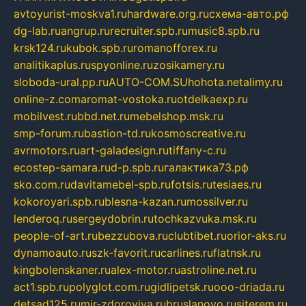
avtoyurist-moskva1.ru
hardware.org.ru
схема-авто.рф
dg-lab.ru
angrup.ru
recruiter.spb.ru
music8.spb.ru
krsk124.ru
kubok.spb.ru
romanofforex.ru
analitikaplus.ru
spyonline.ru
zosikamery.ru
sloboda-ural.pp.ru
AUTO-COM.SU
hohota.net
alimy.ru
online-z.com
aromat-vostoka.ru
otdelkaexp.ru
mobilvest.ru
bbd.net.ru
mebelshop.msk.ru
smp-forum.ru
bastion-td.ru
kosmoscreative.ru
avrmotors.ru
art-galadesign.ru
tiffany-c.ru
ecostep-samara.ru
d-p.spb.ru
галактика73.рф
sko.com.ru
davitamebel-spb.ru
fotsis.ru
tesiaes.ru
kokoroyari.spb.ru
blesna-kazan.ru
mossilver.ru
lenderoq.ru
sergeydobrin.ru
tochkazvuka.msk.ru
people-of-art.ru
bezzubova.ru
clubtibet.ru
orior-aks.ru
dynamoauto.ru
szk-favorit.ru
carlines.ru
flatnsk.ru
kingbolenskaner.ru
alex-motor.ru
astroline.net.ru
act1.spb.ru
polyglot.com.ru
gidlipetsk.ru
ooo-driada.ru
detsad125.ru
mir-zdoroviya.ru
bruslanovo.ru
siterem.ru