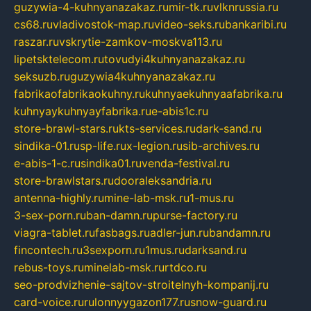
guzywia-4-kuhnyanazakaz.ru
mir-tk.ru
vlknrussia.ru
cs68.ru
vladivostok-map.ru
video-seks.ru
bankaribi.ru
raszar.ru
vskrytie-zamkov-moskva113.ru
lipetsktelecom.ru
tovudyi4kuhnyanazakaz.ru
seksuzb.ru
guzywia4kuhnyanazakaz.ru
fabrikaofabrikaokuhny.ru
kuhnyaekuhnyaafabrika.ru
kuhnyaykuhnyayfabrika.ru
e-abis1c.ru
store-brawl-stars.ru
kts-services.ru
dark-sand.ru
sindika-01.ru
sp-life.ru
x-legion.ru
sib-archives.ru
e-abis-1-c.ru
sindika01.ru
venda-festival.ru
store-brawlstars.ru
dooraleksandria.ru
antenna-highly.ru
mine-lab-msk.ru
1-mus.ru
3-sex-porn.ru
ban-damn.ru
purse-factory.ru
viagra-tablet.ru
fasbags.ru
adler-jun.ru
bandamn.ru
fincontech.ru
3sexporn.ru
1mus.ru
darksand.ru
rebus-toys.ru
minelab-msk.ru
rtdco.ru
seo-prodvizhenie-sajtov-stroitelnyh-kompanij.ru
card-voice.ru
rulonnyygazon177.ru
snow-guard.ru