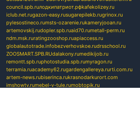
council.spb.ru
лодкипатриот.рф
kafekolizey.ru
iclub.net.ru
gazon-easy.ru
sugarepilekb.ru
grinox.ru
pylesostineco.ru
msts-ozarenie.ru
kameryjooan.ru
artemovskij.ru
dopler.spb.ru
aid70.ru
metall-perm.ru
ndm.msk.ru
ratingzooshop.ru
apiaccess.ru
globalautotrade.info
bezverhovskoe.ru
drsschool.ru
ZOOSMART.SPB.RU
dalakony.ru
medikijob.ru
remontt.spb.ru
photostudia.spb.ru
myragon.ru
terramia.ru
academy62.ru
gardengallereya.ru
rti.com.ru
artem-news.ru
biserinca.ru
krasnodarkurort.com
imshowtv.ru
mebel-v-tule.ru
mobtopik.ru
pcsecurity.net.ru
tool-sib.ru
multimetrunit.ru
sp-tour.ru
fan-cs.ru
santeh-russia.ru
symbian9.net.ru
DSHAIR.RU
tmmotors.spb.ru
xjocuricopii.com
musavtomat.msk.ru
obustrojdom.ru
sovetcik.ru
ybaranovskaya.ru
ppknews.ru
cult-alshei.ru
JAPANRUSSIA.RU
proekciyamebel.ru
imper-finans.ru
rim.org.ru
glamourai.ru
brassminus.ru
zabor-pro.ru
ftn.pp.ru