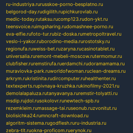
ru-industriya.ru
russkoe-porno-besplatno.ru
belgorod-day.ru
digilith.ru
pichkurovlab.ru
medic-today.ru
taksu.ru
comp123.ru
don-ykt.ru
teensvoice.ru
imgsharing.ru
domashnee-porno.ru
eva-elfie.ru
foto-tur.ru
biz-doska.ru
metropoltravel.ru
veslo-i-yakor.ru
borodino-media.ru
rostotsky.ru
regionufa.ru
weiss-bet.ru
zaryna.ru
casinotablet.ru
universalia.ru
remont-mebeli-moscow.ru
termomur.ru
clubfisher.ru
remstirufa.ru
erdamchi.ru
doramamama.ru
muraviovka-park.ru
worldofwoman.ru
clean-dreams.ru
arkrym.ru
kristinita.ru
dircomputer.ru
healthenter.ru
textexperts.ru
pivnaya-kruzhka.ru
kinofilmy-2021.ru
demolalapaluza.ru
tanyavanya.ru
remstir-tolyatti.ru
msdip.ru
jdol.ru
sokolovr.ru
newtech-spb.ru
rezemkleim.ru
massage-tai.ru
seonub.ru
zvonitut.ru
biolisichka24.ru
mncraft-download.ru
algoritm-sistema.ru
godflesh.ru
ru-industria.ru
zebra-tlt.ru
okna-proficom.ru
erynok.ru