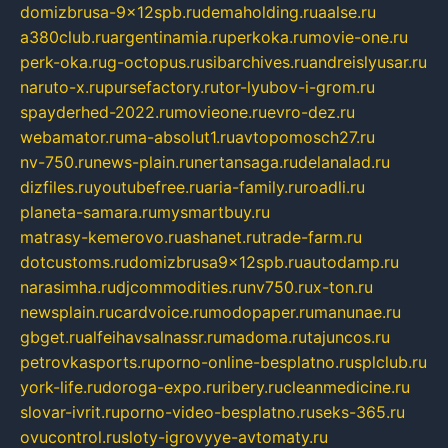
domizbrusa-9x12spb.ru
demaholding.ru
aalse.ru
a380club.ru
argentinamia.ru
perkoka.ru
movie-one.ru
perk-oka.ru
g-octopus.ru
sibarchives.ru
andreislyusar.ru
naruto-x.ru
pursefactory.ru
tor-lyubov-i-grom.ru
spayderhed-2022.ru
movieone.ru
evro-dez.ru
webamator.ru
ma-absolut1.ru
avtopomosch27.ru
nv-750.ru
news-plain.ru
nertansaga.ru
delanalad.ru
dizfiles.ru
youtubefree.ru
aria-family.ru
roadli.ru
planeta-samara.ru
mysmartbuy.ru
matrasy-kemerovo.ru
ashanet.ru
trade-farm.ru
dotcustoms.ru
domizbrusa9x12spb.ru
autodamp.ru
narasimha.ru
djcommodities.ru
nv750.ru
x-ton.ru
newsplain.ru
cardvoice.ru
modopaper.ru
manunae.ru
gbget.ru
alfeihavsalnassr.ru
madoma.ru
tajuncos.ru
petrovkasports.ru
porno-online-besplatno.ru
splclub.ru
york-life.ru
doroga-expo.ru
ribery.ru
cleanmedicine.ru
slovar-ivrit.ru
porno-video-besplatno.ru
seks-365.ru
ovucontrol.ru
sloty-igrovyye-avtomaty.ru