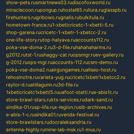
show-pets.ru
smartnews03.ru
discofoxworld.ru
miraclecoon.ru
pongup.ru
hostel65.ru
liura.ru
glasspb.ru
firehunters.ru
gribowo.ru
gnalis.ru
bulkitula.ru
hometown-france.ru
1-xbeticricetc-1-xbetti-5.ru
shop-garena.ru
cricetc-1-xbetr-1-xbetcc-2.ru
one-life-story.ru
top-halyava.ru
accounts112.ru
poka-vse-doma-2.ru
3-d-file.ru
hahahaharms.ru
g2012.ru
tst-1.ru
shaggy-cat.ru
opsmgr.ru
ev-gallery.ru
g-2012.ru
ops-mgr.ru
accounts-112.ru
csm-demo.ru
poka-vse-doma2.ru
airgungames.ru
allseo-host.ru
tehosmotre.ru
varieta-yug.ru
cricetc1xbetr1xbetcc2.ru
raytor-d.ru
atillagunn.ru
3d-file.ru
1xbeticricetc1xbetti5.ru
uafoot-statti.ru
e-abis1c.ru
store-brawl-stars.ru
kts-services.ru
dark-sand.ru
sindika-01.ru
sp-life.ru
x-legion.ru
sib-archives.ru
e-abis-1-c.ru
sindika01.ru
venda-festival.ru
store-brawlstars.ru
dooraleksandria.ru
antenna-highly.ru
mine-lab-msk.ru
1-mus.ru