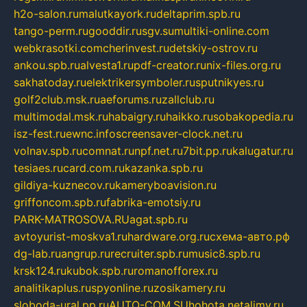
h2o-salon.ru
malutkayork.ru
deltaprim.spb.ru
tango-perm.ru
gooddir.ru
sgv.su
multiki-online.com
webkrasotki.com
cherinvest.ru
detskiy-ostrov.ru
ankou.spb.ru
alvesta1.ru
pdf-creator.ru
nix-files.org.ru
sakhatoday.ru
elektrikersymboler.ru
sputnikyes.ru
golf2club.msk.ru
aeforums.ru
zallclub.ru
multimodal.msk.ru
habaigry.ru
haikko.ru
sobakopedia.ru
isz-fest.ru
ewnc.info
screensaver-clock.net.ru
volnav.spb.ru
comnat.ru
npf.net.ru
7bit.pp.ru
kalugatur.ru
tesiaes.ru
card.com.ru
kazanka.spb.ru
gildiya-kuznecov.ru
kameryboavision.ru
griffoncom.spb.ru
fabrika-emotsiy.ru
PARK-MATROSOVA.RU
agat.spb.ru
avtoyurist-moskva1.ru
hardware.org.ru
схема-авто.рф
dg-lab.ru
angrup.ru
recruiter.spb.ru
music8.spb.ru
krsk124.ru
kubok.spb.ru
romanofforex.ru
analitikaplus.ru
spyonline.ru
zosikamery.ru
sloboda-ural.pp.ru
AUTO-COM.SU
hohota.net
alimy.ru