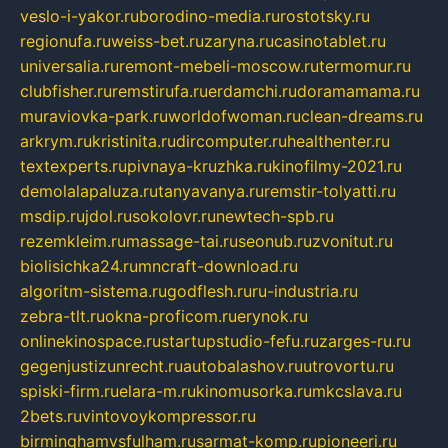
veslo-i-yakor.ru
borodino-media.ru
rostotsky.ru
regionufa.ru
weiss-bet.ru
zaryna.ru
casinotablet.ru
universalia.ru
remont-mebeli-moscow.ru
termomur.ru
clubfisher.ru
remstirufa.ru
erdamchi.ru
doramamama.ru
muraviovka-park.ru
worldofwoman.ru
clean-dreams.ru
arkrym.ru
kristinita.ru
dircomputer.ru
healthenter.ru
textexperts.ru
pivnaya-kruzhka.ru
kinofilmy-2021.ru
demolalapaluza.ru
tanyavanya.ru
remstir-tolyatti.ru
msdip.ru
jdol.ru
sokolovr.ru
newtech-spb.ru
rezemkleim.ru
massage-tai.ru
seonub.ru
zvonitut.ru
biolisichka24.ru
mncraft-download.ru
algoritm-sistema.ru
godflesh.ru
ru-industria.ru
zebra-tlt.ru
okna-proficom.ru
erynok.ru
onlinekinospace.ru
startupstudio-fefu.ru
zarges-ru.ru
gegenjustizunrecht.ru
autobalashov.ru
utrovortu.ru
spiski-firm.ru
elara-m.ru
kinomusorka.ru
mkcslava.ru
2bets.ru
vintovoykompressor.ru
birminghamvsfulham.ru
sarmat-komp.ru
pioneeri.ru