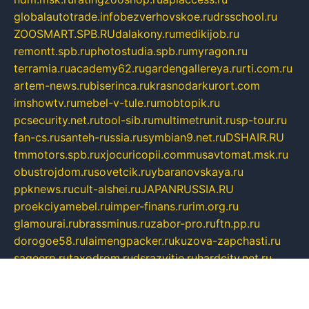
globalautotrade.info
bezverhovskoe.ru
drsschool.ru
ZOOSMART.SPB.RU
dalakony.ru
medikijob.ru
remontt.spb.ru
photostudia.spb.ru
myragon.ru
terramia.ru
academy62.ru
gardengallereya.ru
rti.com.ru
artem-news.ru
biserinca.ru
krasnodarkurort.com
imshowtv.ru
mebel-v-tule.ru
mobtopik.ru
pcsecurity.net.ru
tool-sib.ru
multimetrunit.ru
sp-tour.ru
fan-cs.ru
santeh-russia.ru
symbian9.net.ru
DSHAIR.RU
tmmotors.spb.ru
xjocuricopii.com
musavtomat.msk.ru
obustrojdom.ru
sovetcik.ru
ybaranovskaya.ru
ppknews.ru
cult-alshei.ru
JAPANRUSSIA.RU
proekciyamebel.ru
imper-finans.ru
rim.org.ru
glamourai.ru
brassminus.ru
zabor-pro.ru
ftn.pp.ru
dorogoe58.ru
laimengpacker.ru
kuzova-zapchasti.ru
sageerp.ru
taxodrom.ru
dsrazvitie.ru
hardcity.net.ru
ratinghomegames.ru
topservice25.ru
gubernyan.ru
gtglasslined.ru
ii4.ru
tssport.spb.ru
andorra24.com