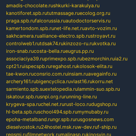
amadis-chocolate.ru
shkurki-karakulya.ru
kanotiforet.spb.ru
tutmassage.ru
ecolog.org.ru
praga.spb.ru
falcorussia.ru
autodoctorservis.ru
kamertondom.spb.ru
net-life.net.ru
avto-vozim.ru
sakhcamera.ru
alliance-electro.spb.ru
stroyavt.ru
controlweb1.ru
tdsak74.ru
kinzozo-ru.ru
kvotka.ru
iron-snab.ru
costa-bella.ru
eugrus.pp.ru
associaciya39.ru
primexpo.spb.ru
bezmorchin.ru
ia2.ru
cpt21.ru
ispecspb.ru
regahost.ru
kolosok-elita.ru
tae-kwon.ru
consrio.com.ru
insiam.ru
avegainfo.ru
archery161.ru
bigencyclica.ru
vlast16.ru
korru.net
sarmiento.spb.su
extelopedia.ru
lammin-suo.spb.ru
iskatour.spb.ru
snpi.org.ru
running-line.ru
krygeva-spa.ru
chel.net.ru
rust-loco.ru
dugshop.ru
hl-beta.spb.ru
school494.spb.ru
mymubaby.ru
epoha-metalband.ru
ngr.spb.ru
rusgosnews.com
dieselvostok.ru
24hostel.msk.ru
w-dev.ru
f-ship.ru
regsmi.ru
filmnetwork.ru
malinasp.ru
kinosvin.ru