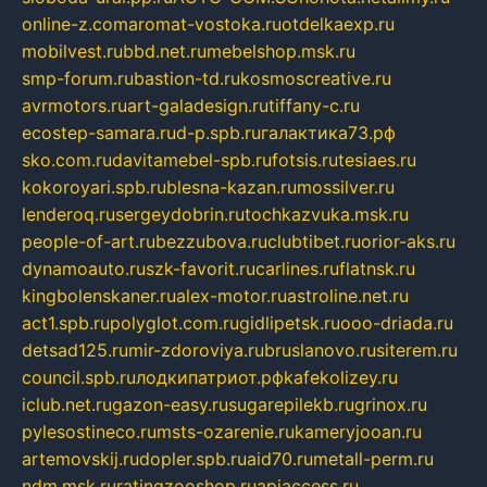
online-z.com
aromat-vostoka.ru
otdelkaexp.ru
mobilvest.ru
bbd.net.ru
mebelshop.msk.ru
smp-forum.ru
bastion-td.ru
kosmoscreative.ru
avrmotors.ru
art-galadesign.ru
tiffany-c.ru
ecostep-samara.ru
d-p.spb.ru
галактика73.рф
sko.com.ru
davitamebel-spb.ru
fotsis.ru
tesiaes.ru
kokoroyari.spb.ru
blesna-kazan.ru
mossilver.ru
lenderoq.ru
sergeydobrin.ru
tochkazvuka.msk.ru
people-of-art.ru
bezzubova.ru
clubtibet.ru
orior-aks.ru
dynamoauto.ru
szk-favorit.ru
carlines.ru
flatnsk.ru
kingbolenskaner.ru
alex-motor.ru
astroline.net.ru
act1.spb.ru
polyglot.com.ru
gidlipetsk.ru
ooo-driada.ru
detsad125.ru
mir-zdoroviya.ru
bruslanovo.ru
siterem.ru
council.spb.ru
лодкипатриот.рф
kafekolizey.ru
iclub.net.ru
gazon-easy.ru
sugarepilekb.ru
grinox.ru
pylesostineco.ru
msts-ozarenie.ru
kameryjooan.ru
artemovskij.ru
dopler.spb.ru
aid70.ru
metall-perm.ru
ndm.msk.ru
ratingzooshop.ru
apiaccess.ru