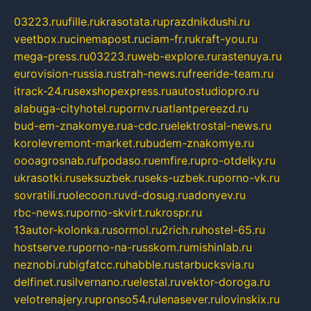
03223.ru
ufille.ru
krasotata.ru
prazdnikdushi.ru
veetbox.ru
cinemapost.ru
ciam-fr.ru
kraft-you.ru
mega-press.ru
03223.ru
web-explore.ru
rastenuya.ru
eurovision-russia.ru
strah-news.ru
freeride-team.ru
itrack-24.ru
sexshopexpress.ru
autostudiopro.ru
alabuga-cityhotel.ru
pornv.ru
atlantpereezd.ru
bud-em-znakomye.ru
a-cdc.ru
elektrostal-news.ru
korolevremont-market.ru
budem-znakomye.ru
oooagrosnab.ru
fpodaso.ru
emfire.ru
pro-otdelky.ru
ukrasotki.ru
seksuzbek.ru
seks-uzbek.ru
porno-vk.ru
sovratili.ru
olecoon.ru
vd-dosug.ru
adonyev.ru
rbc-news.ru
porno-skvirt.ru
krospr.ru
13autor-kolonka.ru
sormol.ru
2rich.ru
hostel-65.ru
hostserve.ru
porno-na-russkom.ru
mishinlab.ru
neznobi.ru
bigfatcc.ru
habble.ru
starbucksvia.ru
delfinet.ru
silvernano.ru
elestal.ru
vektor-doroga.ru
velotrenajery.ru
pronso54.ru
lenasever.ru
lovinskix.ru