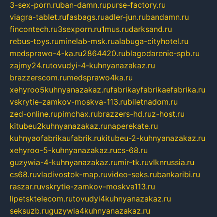
3-sex-porn.ru
ban-damn.ru
purse-factory.ru
viagra-tablet.ru
fasbags.ru
adler-jun.ru
bandamn.ru
fincontech.ru
3sexporn.ru
1mus.ru
darksand.ru
rebus-toys.ru
minelab-msk.ru
alabuga-cityhotel.ru
medsprawo-4-ka.ru
2864420.ru
blagodarenie-spb.ru
zajmy24.ru
tovudyi-4-kuhnyanazakaz.ru
brazzerscom.ru
medsprawo4ka.ru
xehyroo5kuhnyanazakaz.ru
fabrikayfabrikaefabrika.ru
vskrytie-zamkov-moskva-113.ru
biletnadom.ru
zed-online.ru
pimchax.ru
brazzers-hd.ru
z-host.ru
kitubeu2kuhnyanazakaz.ru
naperekate.ru
kuhnyaofabrikaufabrik.ru
kitubeu-2-kuhnyanazakaz.ru
xehyroo-5-kuhnyanazakaz.ru
cs-68.ru
guzywia-4-kuhnyanazakaz.ru
mir-tk.ru
vlknrussia.ru
cs68.ru
vladivostok-map.ru
video-seks.ru
bankaribi.ru
raszar.ru
vskrytie-zamkov-moskva113.ru
lipetsktelecom.ru
tovudyi4kuhnyanazakaz.ru
seksuzb.ru
guzywia4kuhnyanazakaz.ru