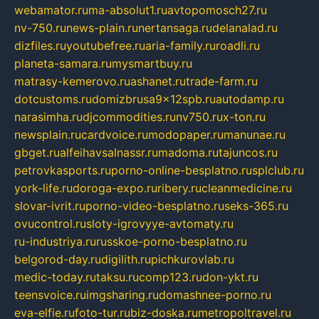
webamator.ru
ma-absolut1.ru
avtopomosch27.ru
nv-750.ru
news-plain.ru
nertansaga.ru
delanalad.ru
dizfiles.ru
youtubefree.ru
aria-family.ru
roadli.ru
planeta-samara.ru
mysmartbuy.ru
matrasy-kemerovo.ru
ashanet.ru
trade-farm.ru
dotcustoms.ru
domizbrusa9x12spb.ru
autodamp.ru
narasimha.ru
djcommodities.ru
nv750.ru
x-ton.ru
newsplain.ru
cardvoice.ru
modopaper.ru
manunae.ru
gbget.ru
alfeihavsalnassr.ru
madoma.ru
tajuncos.ru
petrovkasports.ru
porno-online-besplatno.ru
splclub.ru
york-life.ru
doroga-expo.ru
ribery.ru
cleanmedicine.ru
slovar-ivrit.ru
porno-video-besplatno.ru
seks-365.ru
ovucontrol.ru
sloty-igrovyye-avtomaty.ru
ru-industriya.ru
russkoe-porno-besplatno.ru
belgorod-day.ru
digilith.ru
pichkurovlab.ru
medic-today.ru
taksu.ru
comp123.ru
don-ykt.ru
teensvoice.ru
imgsharing.ru
domashnee-porno.ru
eva-elfie.ru
foto-tur.ru
biz-doska.ru
metropoltravel.ru