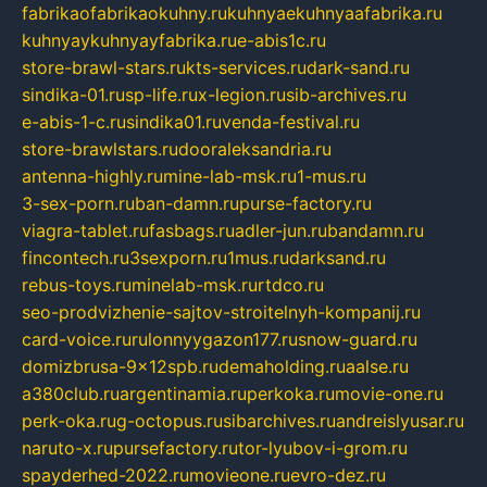
fabrikaofabrikaokuhny.ru
kuhnyaekuhnyaafabrika.ru
kuhnyaykuhnyayfabrika.ru
e-abis1c.ru
store-brawl-stars.ru
kts-services.ru
dark-sand.ru
sindika-01.ru
sp-life.ru
x-legion.ru
sib-archives.ru
e-abis-1-c.ru
sindika01.ru
venda-festival.ru
store-brawlstars.ru
dooraleksandria.ru
antenna-highly.ru
mine-lab-msk.ru
1-mus.ru
3-sex-porn.ru
ban-damn.ru
purse-factory.ru
viagra-tablet.ru
fasbags.ru
adler-jun.ru
bandamn.ru
fincontech.ru
3sexporn.ru
1mus.ru
darksand.ru
rebus-toys.ru
minelab-msk.ru
rtdco.ru
seo-prodvizhenie-sajtov-stroitelnyh-kompanij.ru
card-voice.ru
rulonnyygazon177.ru
snow-guard.ru
domizbrusa-9x12spb.ru
demaholding.ru
aalse.ru
a380club.ru
argentinamia.ru
perkoka.ru
movie-one.ru
perk-oka.ru
g-octopus.ru
sibarchives.ru
andreislyusar.ru
naruto-x.ru
pursefactory.ru
tor-lyubov-i-grom.ru
spayderhed-2022.ru
movieone.ru
evro-dez.ru