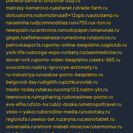
planeta-samara.ru
mysmartbuy.ru
matrasy-kemerovo.ru
ashanet.ru
trade-farm.ru
dotcustoms.ru
domizbrusa9x12spb.ru
autodamp.ru
narasimha.ru
djcommodities.ru
nv750.ru
x-ton.ru
newsplain.ru
cardvoice.ru
modopaper.ru
manunae.ru
gbget.ru
alfeihavsalnassr.ru
madoma.ru
tajuncos.ru
petrovkasports.ru
porno-online-besplatno.ru
splclub.ru
york-life.ru
doroga-expo.ru
ribery.ru
cleanmedicine.ru
slovar-ivrit.ru
porno-video-besplatno.ru
seks-365.ru
ovucontrol.ru
sloty-igrovyye-avtomaty.ru
ru-industriya.ru
russkoe-porno-besplatno.ru
belgorod-day.ru
digilith.ru
pichkurovlab.ru
medic-today.ru
taksu.ru
comp123.ru
don-ykt.ru
teensvoice.ru
imgsharing.ru
domashnee-porno.ru
eva-elfie.ru
foto-tur.ru
biz-doska.ru
metropoltravel.ru
veslo-i-yakor.ru
borodino-media.ru
rostotsky.ru
regionufa.ru
weiss-bet.ru
zaryna.ru
casinotablet.ru
universalia.ru
remont-mebeli-moscow.ru
termomur.ru