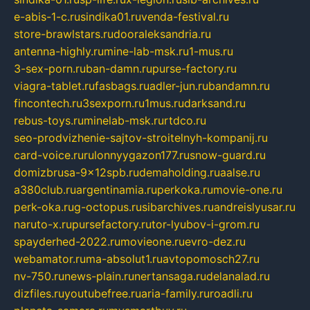
e-abis-1-c.ru
sindika01.ru
venda-festival.ru
store-brawlstars.ru
dooraleksandria.ru
antenna-highly.ru
mine-lab-msk.ru
1-mus.ru
3-sex-porn.ru
ban-damn.ru
purse-factory.ru
viagra-tablet.ru
fasbags.ru
adler-jun.ru
bandamn.ru
fincontech.ru
3sexporn.ru
1mus.ru
darksand.ru
rebus-toys.ru
minelab-msk.ru
rtdco.ru
seo-prodvizhenie-sajtov-stroitelnyh-kompanij.ru
card-voice.ru
rulonnyygazon177.ru
snow-guard.ru
domizbrusa-9x12spb.ru
demaholding.ru
aalse.ru
a380club.ru
argentinamia.ru
perkoka.ru
movie-one.ru
perk-oka.ru
g-octopus.ru
sibarchives.ru
andreislyusar.ru
naruto-x.ru
pursefactory.ru
tor-lyubov-i-grom.ru
spayderhed-2022.ru
movieone.ru
evro-dez.ru
webamator.ru
ma-absolut1.ru
avtopomosch27.ru
nv-750.ru
news-plain.ru
nertansaga.ru
delanalad.ru
dizfiles.ru
youtubefree.ru
aria-family.ru
roadli.ru