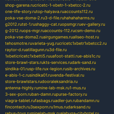
shop-garena.ru
cricetc-1-xbetr-1-xbetcc-2.ru
one-life-story.ru
top-halyava.ru
accounts112.ru
poka-vse-doma-2.ru
3-d-file.ru
hahahaharms.ru
g2012.ru
tst-1.ru
shaggy-cat.ru
opsmgr.ru
ev-gallery.ru
g-2012.ru
ops-mgr.ru
accounts-112.ru
csm-demo.ru
poka-vse-doma2.ru
airgungames.ru
allseo-host.ru
tehosmotre.ru
varieta-yug.ru
cricetc1xbetr1xbetcc2.ru
raytor-d.ru
atillagunn.ru
3d-file.ru
1xbeticricetc1xbetti5.ru
uafoot-statti.ru
e-abis1c.ru
store-brawl-stars.ru
kts-services.ru
dark-sand.ru
sindika-01.ru
sp-life.ru
x-legion.ru
sib-archives.ru
e-abis-1-c.ru
sindika01.ru
venda-festival.ru
store-brawlstars.ru
dooraleksandria.ru
antenna-highly.ru
mine-lab-msk.ru
1-mus.ru
3-sex-porn.ru
ban-damn.ru
purse-factory.ru
viagra-tablet.ru
fasbags.ru
adler-jun.ru
bandamn.ru
fincontech.ru
3sexporn.ru
1mus.ru
darksand.ru
rebus-toys.ru
minelab-msk.ru
alabuga-cityhotel.ru