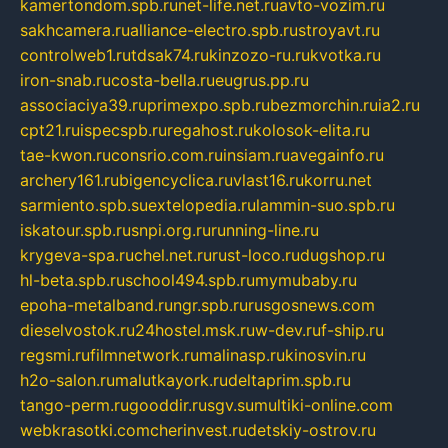
kamertondom.spb.ru
net-life.net.ru
avto-vozim.ru
sakhcamera.ru
alliance-electro.spb.ru
stroyavt.ru
controlweb1.ru
tdsak74.ru
kinzozo-ru.ru
kvotka.ru
iron-snab.ru
costa-bella.ru
eugrus.pp.ru
associaciya39.ru
primexpo.spb.ru
bezmorchin.ru
ia2.ru
cpt21.ru
ispecspb.ru
regahost.ru
kolosok-elita.ru
tae-kwon.ru
consrio.com.ru
insiam.ru
avegainfo.ru
archery161.ru
bigencyclica.ru
vlast16.ru
korru.net
sarmiento.spb.su
extelopedia.ru
lammin-suo.spb.ru
iskatour.spb.ru
snpi.org.ru
running-line.ru
krygeva-spa.ru
chel.net.ru
rust-loco.ru
dugshop.ru
hl-beta.spb.ru
school494.spb.ru
mymubaby.ru
epoha-metalband.ru
ngr.spb.ru
rusgosnews.com
dieselvostok.ru
24hostel.msk.ru
w-dev.ru
f-ship.ru
regsmi.ru
filmnetwork.ru
malinasp.ru
kinosvin.ru
h2o-salon.ru
malutkayork.ru
deltaprim.spb.ru
tango-perm.ru
gooddir.ru
sgv.su
multiki-online.com
webkrasotki.com
cherinvest.ru
detskiy-ostrov.ru