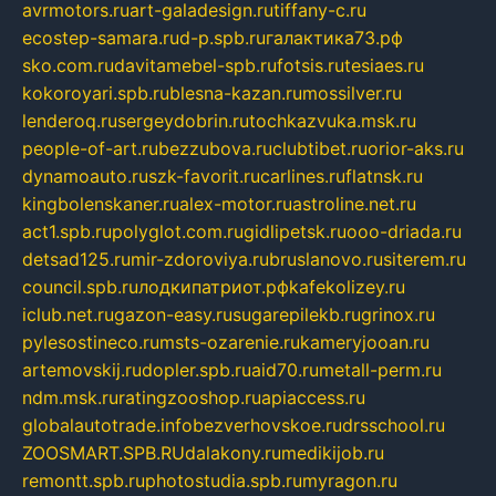
avrmotors.ru
art-galadesign.ru
tiffany-c.ru
ecostep-samara.ru
d-p.spb.ru
галактика73.рф
sko.com.ru
davitamebel-spb.ru
fotsis.ru
tesiaes.ru
kokoroyari.spb.ru
blesna-kazan.ru
mossilver.ru
lenderoq.ru
sergeydobrin.ru
tochkazvuka.msk.ru
people-of-art.ru
bezzubova.ru
clubtibet.ru
orior-aks.ru
dynamoauto.ru
szk-favorit.ru
carlines.ru
flatnsk.ru
kingbolenskaner.ru
alex-motor.ru
astroline.net.ru
act1.spb.ru
polyglot.com.ru
gidlipetsk.ru
ooo-driada.ru
detsad125.ru
mir-zdoroviya.ru
bruslanovo.ru
siterem.ru
council.spb.ru
лодкипатриот.рф
kafekolizey.ru
iclub.net.ru
gazon-easy.ru
sugarepilekb.ru
grinox.ru
pylesostineco.ru
msts-ozarenie.ru
kameryjooan.ru
artemovskij.ru
dopler.spb.ru
aid70.ru
metall-perm.ru
ndm.msk.ru
ratingzooshop.ru
apiaccess.ru
globalautotrade.info
bezverhovskoe.ru
drsschool.ru
ZOOSMART.SPB.RU
dalakony.ru
medikijob.ru
remontt.spb.ru
photostudia.spb.ru
myragon.ru