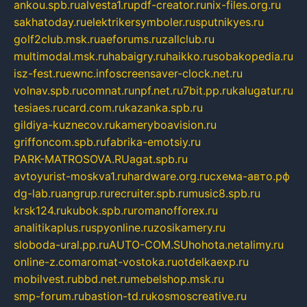
ankou.spb.ru
alvesta1.ru
pdf-creator.ru
nix-files.org.ru
sakhatoday.ru
elektrikersymboler.ru
sputnikyes.ru
golf2club.msk.ru
aeforums.ru
zallclub.ru
multimodal.msk.ru
habaigry.ru
haikko.ru
sobakopedia.ru
isz-fest.ru
ewnc.info
screensaver-clock.net.ru
volnav.spb.ru
comnat.ru
npf.net.ru
7bit.pp.ru
kalugatur.ru
tesiaes.ru
card.com.ru
kazanka.spb.ru
gildiya-kuznecov.ru
kameryboavision.ru
griffoncom.spb.ru
fabrika-emotsiy.ru
PARK-MATROSOVA.RU
agat.spb.ru
avtoyurist-moskva1.ru
hardware.org.ru
схема-авто.рф
dg-lab.ru
angrup.ru
recruiter.spb.ru
music8.spb.ru
krsk124.ru
kubok.spb.ru
romanofforex.ru
analitikaplus.ru
spyonline.ru
zosikamery.ru
sloboda-ural.pp.ru
AUTO-COM.SU
hohota.net
alimy.ru
online-z.com
aromat-vostoka.ru
otdelkaexp.ru
mobilvest.ru
bbd.net.ru
mebelshop.msk.ru
smp-forum.ru
bastion-td.ru
kosmoscreative.ru