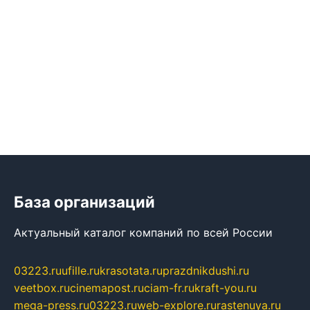
База организаций
Актуальный каталог компаний по всей России
03223.ru
ufille.ru
krasotata.ru
prazdnikdushi.ru
veetbox.ru
cinemapost.ru
ciam-fr.ru
kraft-you.ru
mega-press.ru
03223.ru
web-explore.ru
rastenuya.ru