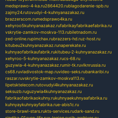
medsprawo-4-ka.ru
2864420.ru
blagodarenie-spb.ru
zajmy24.ru
tovudyi-4-kuhnyanazakaz.ru
brazzerscom.ru
medsprawo4ka.ru
xehyroo5kuhnyanazakaz.ru
fabrikayfabrikaefabrika.ru
vskrytie-zamkov-moskva-113.ru
biletnadom.ru
zed-online.ru
pimchax.ru
brazzers-hd.ru
z-host.ru
kitubeu2kuhnyanazakaz.ru
naperekate.ru
kuhnyaofabrikaufabrik.ru
kitubeu-2-kuhnyanazakaz.ru
xehyroo-5-kuhnyanazakaz.ru
cs-68.ru
guzywia-4-kuhnyanazakaz.ru
mir-tk.ru
vlknrussia.ru
cs68.ru
vladivostok-map.ru
video-seks.ru
bankaribi.ru
raszar.ru
vskrytie-zamkov-moskva113.ru
lipetsktelecom.ru
tovudyi4kuhnyanazakaz.ru
seksuzb.ru
guzywia4kuhnyanazakaz.ru
fabrikaofabrikaokuhny.ru
kuhnyaekuhnyaafabrika.ru
kuhnyaykuhnyayfabrika.ru
e-abis1c.ru
store-brawl-stars.ru
kts-services.ru
dark-sand.ru
sindika-01.ru
sp-life.ru
x-legion.ru
sib-archives.ru