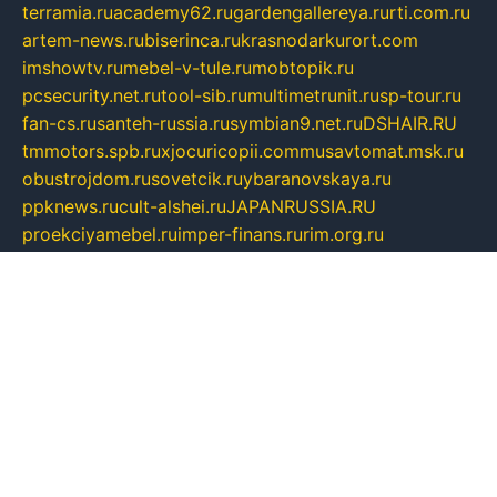
terramia.ru
academy62.ru
gardengallereya.ru
rti.com.ru
artem-news.ru
biserinca.ru
krasnodarkurort.com
imshowtv.ru
mebel-v-tule.ru
mobtopik.ru
pcsecurity.net.ru
tool-sib.ru
multimetrunit.ru
sp-tour.ru
fan-cs.ru
santeh-russia.ru
symbian9.net.ru
DSHAIR.RU
tmmotors.spb.ru
xjocuricopii.com
musavtomat.msk.ru
obustrojdom.ru
sovetcik.ru
ybaranovskaya.ru
ppknews.ru
cult-alshei.ru
JAPANRUSSIA.RU
proekciyamebel.ru
imper-finans.ru
rim.org.ru
glamourai.ru
brassminus.ru
zabor-pro.ru
ftn.pp.ru
dorogoe58.ru
laimengpacker.ru
kuzova-zapchasti.ru
sageerp.ru
taxodrom.ru
dsrazvitie.ru
hardcity.net.ru
ratinghomegames.ru
topservice25.ru
gubernyan.ru
gtglasslined.ru
ii4.ru
tssport.spb.ru
andorra24.com
blackwallstreet.ru
oboimos.ru
optim-doors.com.ru
ikuch.ru
nycr.org.ru
npa21.ru
vremya-ch.spb.ru
desert000.ru
ivtorgi.ru
ifiori.ru
catalog-statei.ru
dcv.org.ru
spetsmaster174.ru
ipkameryhiseeu.ru