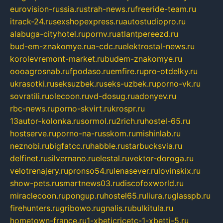
eurovision-russia.ru
strah-news.ru
freeride-team.ru
itrack-24.ru
sexshopexpress.ru
autostudiopro.ru
alabuga-cityhotel.ru
pornv.ru
atlantpereezd.ru
bud-em-znakomye.ru
a-cdc.ru
elektrostal-news.ru
korolevremont-market.ru
budem-znakomye.ru
oooagrosnab.ru
fpodaso.ru
emfire.ru
pro-otdelky.ru
ukrasotki.ru
seksuzbek.ru
seks-uzbek.ru
porno-vk.ru
sovratili.ru
olecoon.ru
vd-dosug.ru
adonyev.ru
rbc-news.ru
porno-skvirt.ru
krospr.ru
13autor-kolonka.ru
sormol.ru
2rich.ru
hostel-65.ru
hostserve.ru
porno-na-russkom.ru
mishinlab.ru
neznobi.ru
bigfatcc.ru
habble.ru
starbucksvia.ru
delfinet.ru
silvernano.ru
elestal.ru
vektor-doroga.ru
velotrenajery.ru
pronso54.ru
lenasever.ru
lovinskix.ru
show-pets.ru
smartnews03.ru
discofoxworld.ru
miraclecoon.ru
pongup.ru
hostel65.ru
liura.ru
glasspb.ru
firehunters.ru
gribowo.ru
gnalis.ru
bulkitula.ru
hometown-france.ru
1-xbeticricetc-1-xbetti-5.ru