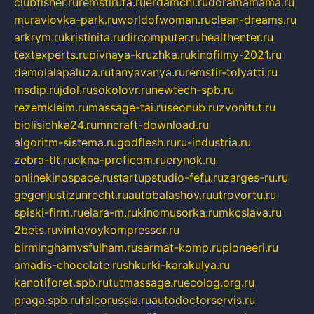
clubfisher.ru
remstirufa.ru
erdamchi.ru
doramamama.ru
muraviovka-park.ru
worldofwoman.ru
clean-dreams.ru
arkrym.ru
kristinita.ru
dircomputer.ru
healthenter.ru
textexperts.ru
pivnaya-kruzhka.ru
kinofilmy-2021.ru
demolalapaluza.ru
tanyavanya.ru
remstir-tolyatti.ru
msdip.ru
jdol.ru
sokolovr.ru
newtech-spb.ru
rezemkleim.ru
massage-tai.ru
seonub.ru
zvonitut.ru
biolisichka24.ru
mncraft-download.ru
algoritm-sistema.ru
godflesh.ru
ru-industria.ru
zebra-tlt.ru
okna-proficom.ru
erynok.ru
onlinekinospace.ru
startupstudio-fefu.ru
zarges-ru.ru
gegenjustizunrecht.ru
autobalashov.ru
utrovortu.ru
spiski-firm.ru
elara-m.ru
kinomusorka.ru
mkcslava.ru
2bets.ru
vintovoykompressor.ru
birminghamvsfulham.ru
sarmat-komp.ru
pioneeri.ru
amadis-chocolate.ru
shkurki-karakulya.ru
kanotiforet.spb.ru
tutmassage.ru
ecolog.org.ru
praga.spb.ru
falcorussia.ru
autodoctorservis.ru