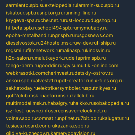
sarmiento.spb.su
extelopedia.ru
lammin-suo.spb.ru
iskatour.spb.ru
snpi.org.ru
running-line.ru
krygeva-spa.ru
chel.net.ru
rust-loco.ru
dugshop.ru
hl-beta.spb.ru
school494.spb.ru
mymubaby.ru
epoha-metalband.ru
ngr.spb.ru
rusgosnews.com
dieselvostok.ru
24hostel.msk.ru
w-dev.ru
f-ship.ru
regsmi.ru
filmnetwork.ru
malinasp.ru
kinosvin.ru
h2o-salon.ru
malutkayork.ru
deltaprim.spb.ru
tango-perm.ru
gooddir.ru
sgv.su
multiki-online.com
webkrasotki.com
cherinvest.ru
detskiy-ostrov.ru
ankou.spb.ru
alvesta1.ru
pdf-creator.ru
nix-files.org.ru
sakhatoday.ru
elektrikersymboler.ru
sputnikyes.ru
golf2club.msk.ru
aeforums.ru
zallclub.ru
multimodal.msk.ru
habaigry.ru
haikko.ru
sobakopedia.ru
isz-fest.ru
ewnc.info
screensaver-clock.net.ru
volnav.spb.ru
comnat.ru
npf.net.ru
7bit.pp.ru
kalugatur.ru
tesiaes.ru
card.com.ru
kazanka.spb.ru
gildiya-kuznecov.ru
kameryboavision.ru