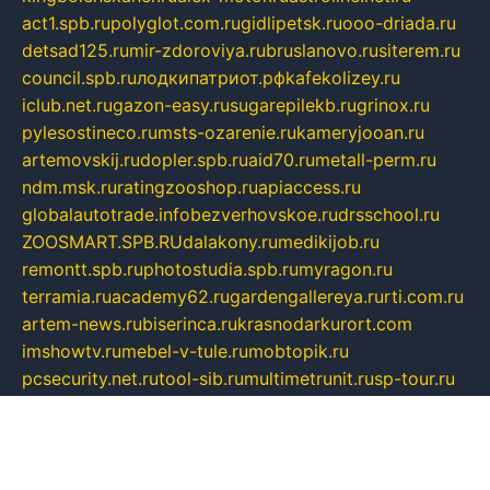
act1.spb.ru
polyglot.com.ru
gidlipetsk.ru
ooo-driada.ru
detsad125.ru
mir-zdoroviya.ru
bruslanovo.ru
siterem.ru
council.spb.ru
лодкипатриот.рф
kafekolizey.ru
iclub.net.ru
gazon-easy.ru
sugarepilekb.ru
grinox.ru
pylesostineco.ru
msts-ozarenie.ru
kameryjooan.ru
artemovskij.ru
dopler.spb.ru
aid70.ru
metall-perm.ru
ndm.msk.ru
ratingzooshop.ru
apiaccess.ru
globalautotrade.info
bezverhovskoe.ru
drsschool.ru
ZOOSMART.SPB.RU
dalakony.ru
medikijob.ru
remontt.spb.ru
photostudia.spb.ru
myragon.ru
terramia.ru
academy62.ru
gardengallereya.ru
rti.com.ru
artem-news.ru
biserinca.ru
krasnodarkurort.com
imshowtv.ru
mebel-v-tule.ru
mobtopik.ru
pcsecurity.net.ru
tool-sib.ru
multimetrunit.ru
sp-tour.ru
fan-cs.ru
santeh-russia.ru
symbian9.net.ru
DSHAIR.RU
tmmotors.spb.ru
xjocuricopii.com
musavtomat.msk.ru
obustrojdom.ru
sovetcik.ru
ybaranovskaya.ru
ppknews.ru
cult-alshei.ru
JAPANRUSSIA.RU