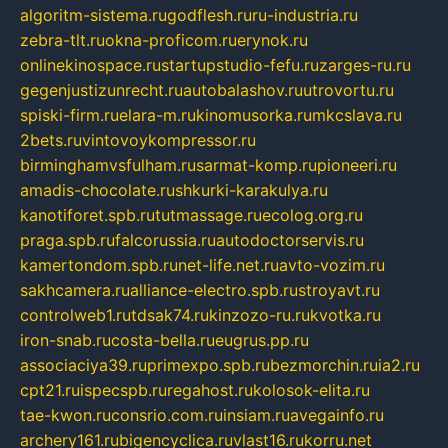
algoritm-sistema.ru
godflesh.ru
ru-industria.ru
zebra-tlt.ru
okna-proficom.ru
erynok.ru
onlinekinospace.ru
startupstudio-fefu.ru
zarges-ru.ru
gegenjustizunrecht.ru
autobalashov.ru
utrovortu.ru
spiski-firm.ru
elara-m.ru
kinomusorka.ru
mkcslava.ru
2bets.ru
vintovoykompressor.ru
birminghamvsfulham.ru
sarmat-komp.ru
pioneeri.ru
amadis-chocolate.ru
shkurki-karakulya.ru
kanotiforet.spb.ru
tutmassage.ru
ecolog.org.ru
praga.spb.ru
falcorussia.ru
autodoctorservis.ru
kamertondom.spb.ru
net-life.net.ru
avto-vozim.ru
sakhcamera.ru
alliance-electro.spb.ru
stroyavt.ru
controlweb1.ru
tdsak74.ru
kinzozo-ru.ru
kvotka.ru
iron-snab.ru
costa-bella.ru
eugrus.pp.ru
associaciya39.ru
primexpo.spb.ru
bezmorchin.ru
ia2.ru
cpt21.ru
ispecspb.ru
regahost.ru
kolosok-elita.ru
tae-kwon.ru
consrio.com.ru
insiam.ru
avegainfo.ru
archery161.ru
bigencyclica.ru
vlast16.ru
korru.net