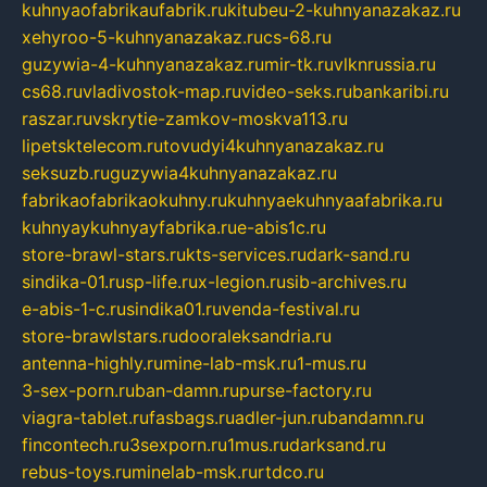
kuhnyaofabrikaufabrik.ru
kitubeu-2-kuhnyanazakaz.ru
xehyroo-5-kuhnyanazakaz.ru
cs-68.ru
guzywia-4-kuhnyanazakaz.ru
mir-tk.ru
vlknrussia.ru
cs68.ru
vladivostok-map.ru
video-seks.ru
bankaribi.ru
raszar.ru
vskrytie-zamkov-moskva113.ru
lipetsktelecom.ru
tovudyi4kuhnyanazakaz.ru
seksuzb.ru
guzywia4kuhnyanazakaz.ru
fabrikaofabrikaokuhny.ru
kuhnyaekuhnyaafabrika.ru
kuhnyaykuhnyayfabrika.ru
e-abis1c.ru
store-brawl-stars.ru
kts-services.ru
dark-sand.ru
sindika-01.ru
sp-life.ru
x-legion.ru
sib-archives.ru
e-abis-1-c.ru
sindika01.ru
venda-festival.ru
store-brawlstars.ru
dooraleksandria.ru
antenna-highly.ru
mine-lab-msk.ru
1-mus.ru
3-sex-porn.ru
ban-damn.ru
purse-factory.ru
viagra-tablet.ru
fasbags.ru
adler-jun.ru
bandamn.ru
fincontech.ru
3sexporn.ru
1mus.ru
darksand.ru
rebus-toys.ru
minelab-msk.ru
rtdco.ru