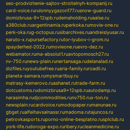
seo-prodvizhenie-sajtov-stroitelnyh-kompanij.ru
card-voice.ru
rulonnyygazon177.ru
snow-guard.ru
domizbrusa-9x12spb.ru
demaholding.ru
aalse.ru
a380club.ru
argentinamia.ru
perkoka.ru
movie-one.ru
perk-oka.ru
g-octopus.ru
sibarchives.ru
andreislyusar.ru
naruto-x.ru
pursefactory.ru
tor-lyubov-i-grom.ru
spayderhed-2022.ru
movieone.ru
evro-dez.ru
webamator.ru
ma-absolut1.ru
avtopomosch27.ru
nv-750.ru
news-plain.ru
nertansaga.ru
delanalad.ru
dizfiles.ru
youtubefree.ru
aria-family.ru
roadli.ru
planeta-samara.ru
mysmartbuy.ru
matrasy-kemerovo.ru
ashanet.ru
trade-farm.ru
dotcustoms.ru
domizbrusa9x12spb.ru
autodamp.ru
narasimha.ru
djcommodities.ru
nv750.ru
x-ton.ru
newsplain.ru
cardvoice.ru
modopaper.ru
manunae.ru
gbget.ru
alfeihavsalnassr.ru
madoma.ru
tajuncos.ru
petrovkasports.ru
porno-online-besplatno.ru
splclub.ru
york-life.ru
doroga-expo.ru
ribery.ru
cleanmedicine.ru