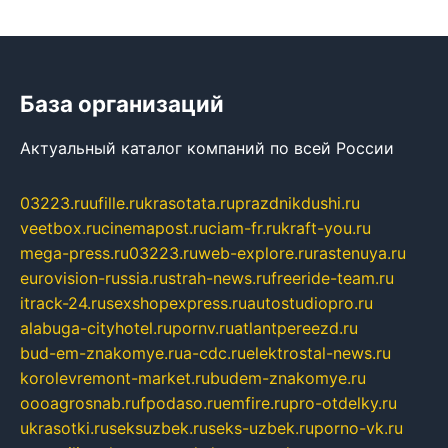
База организаций
Актуальный каталог компаний по всей России
03223.ru
ufille.ru
krasotata.ru
prazdnikdushi.ru
veetbox.ru
cinemapost.ru
ciam-fr.ru
kraft-you.ru
mega-press.ru
03223.ru
web-explore.ru
rastenuya.ru
eurovision-russia.ru
strah-news.ru
freeride-team.ru
itrack-24.ru
sexshopexpress.ru
autostudiopro.ru
alabuga-cityhotel.ru
pornv.ru
atlantpereezd.ru
bud-em-znakomye.ru
a-cdc.ru
elektrostal-news.ru
korolevremont-market.ru
budem-znakomye.ru
oooagrosnab.ru
fpodaso.ru
emfire.ru
pro-otdelky.ru
ukrasotki.ru
seksuzbek.ru
seks-uzbek.ru
porno-vk.ru