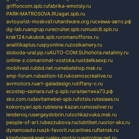
griffoncom.spb.ru
fabrika-emotsiy.ru
PARK-MATROSOVA.RU
agat.spb.ru
avtoyurist-moskva1.ru
hardware.org.ru
схема-авто.рф
dg-lab.ru
angrup.ru
recruiter.spb.ru
music8.spb.ru
krsk124.ru
kubok.spb.ru
romanofforex.ru
analitikaplus.ru
spyonline.ru
zosikamery.ru
sloboda-ural.pp.ru
AUTO-COM.SU
hohota.net
alimy.ru
online-z.com
aromat-vostoka.ru
otdelkaexp.ru
mobilvest.ru
bbd.net.ru
mebelshop.msk.ru
smp-forum.ru
bastion-td.ru
kosmoscreative.ru
avrmotors.ru
art-galadesign.ru
tiffany-c.ru
ecostep-samara.ru
d-p.spb.ru
галактика73.рф
sko.com.ru
davitamebel-spb.ru
fotsis.ru
tesiaes.ru
kokoroyari.spb.ru
blesna-kazan.ru
mossilver.ru
lenderoq.ru
sergeydobrin.ru
tochkazvuka.msk.ru
people-of-art.ru
bezzubova.ru
clubtibet.ru
orior-aks.ru
dynamoauto.ru
szk-favorit.ru
carlines.ru
flatnsk.ru
kingbolenskaner.ru
alex-motor.ru
astroline.net.ru