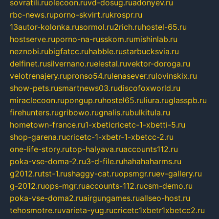
sovratili.ru
olecoon.ru
vd-dosug.ru
adonyev.ru
rbc-news.ru
porno-skvirt.ru
krospr.ru
13autor-kolonka.ru
sormol.ru
2rich.ru
hostel-65.ru
hostserve.ru
porno-na-russkom.ru
mishinlab.ru
neznobi.ru
bigfatcc.ru
habble.ru
starbucksvia.ru
delfinet.ru
silvernano.ru
elestal.ru
vektor-doroga.ru
velotrenajery.ru
pronso54.ru
lenasever.ru
lovinskix.ru
show-pets.ru
smartnews03.ru
discofoxworld.ru
miraclecoon.ru
pongup.ru
hostel65.ru
liura.ru
glasspb.ru
firehunters.ru
gribowo.ru
gnalis.ru
bulkitula.ru
hometown-france.ru
1-xbeticricetc-1-xbetti-5.ru
shop-garena.ru
cricetc-1-xbetr-1-xbetcc-2.ru
one-life-story.ru
top-halyava.ru
accounts112.ru
poka-vse-doma-2.ru
3-d-file.ru
hahahaharms.ru
g2012.ru
tst-1.ru
shaggy-cat.ru
opsmgr.ru
ev-gallery.ru
g-2012.ru
ops-mgr.ru
accounts-112.ru
csm-demo.ru
poka-vse-doma2.ru
airgungames.ru
allseo-host.ru
tehosmotre.ru
varieta-yug.ru
cricetc1xbetr1xbetcc2.ru