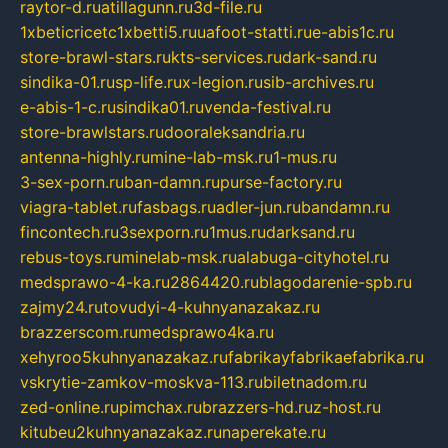
raytor-d.ru
atillagunn.ru
3d-file.ru
1xbeticricetc1xbetti5.ru
uafoot-statti.ru
e-abis1c.ru
store-brawl-stars.ru
kts-services.ru
dark-sand.ru
sindika-01.ru
sp-life.ru
x-legion.ru
sib-archives.ru
e-abis-1-c.ru
sindika01.ru
venda-festival.ru
store-brawlstars.ru
dooraleksandria.ru
antenna-highly.ru
mine-lab-msk.ru
1-mus.ru
3-sex-porn.ru
ban-damn.ru
purse-factory.ru
viagra-tablet.ru
fasbags.ru
adler-jun.ru
bandamn.ru
fincontech.ru
3sexporn.ru
1mus.ru
darksand.ru
rebus-toys.ru
minelab-msk.ru
alabuga-cityhotel.ru
medsprawo-4-ka.ru
2864420.ru
blagodarenie-spb.ru
zajmy24.ru
tovudyi-4-kuhnyanazakaz.ru
brazzerscom.ru
medsprawo4ka.ru
xehyroo5kuhnyanazakaz.ru
fabrikayfabrikaefabrika.ru
vskrytie-zamkov-moskva-113.ru
biletnadom.ru
zed-online.ru
pimchax.ru
brazzers-hd.ru
z-host.ru
kitubeu2kuhnyanazakaz.ru
naperekate.ru