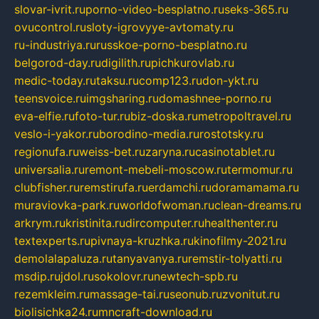
slovar-ivrit.ru
porno-video-besplatno.ru
seks-365.ru
ovucontrol.ru
sloty-igrovyye-avtomaty.ru
ru-industriya.ru
russkoe-porno-besplatno.ru
belgorod-day.ru
digilith.ru
pichkurovlab.ru
medic-today.ru
taksu.ru
comp123.ru
don-ykt.ru
teensvoice.ru
imgsharing.ru
domashnee-porno.ru
eva-elfie.ru
foto-tur.ru
biz-doska.ru
metropoltravel.ru
veslo-i-yakor.ru
borodino-media.ru
rostotsky.ru
regionufa.ru
weiss-bet.ru
zaryna.ru
casinotablet.ru
universalia.ru
remont-mebeli-moscow.ru
termomur.ru
clubfisher.ru
remstirufa.ru
erdamchi.ru
doramamama.ru
muraviovka-park.ru
worldofwoman.ru
clean-dreams.ru
arkrym.ru
kristinita.ru
dircomputer.ru
healthenter.ru
textexperts.ru
pivnaya-kruzhka.ru
kinofilmy-2021.ru
demolalapaluza.ru
tanyavanya.ru
remstir-tolyatti.ru
msdip.ru
jdol.ru
sokolovr.ru
newtech-spb.ru
rezemkleim.ru
massage-tai.ru
seonub.ru
zvonitut.ru
biolisichka24.ru
mncraft-download.ru