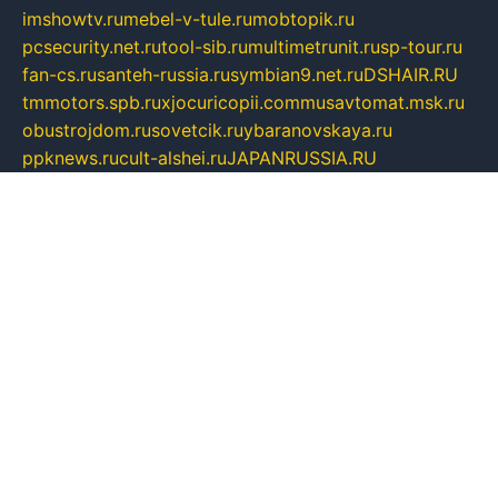
imshowtv.ru
mebel-v-tule.ru
mobtopik.ru
pcsecurity.net.ru
tool-sib.ru
multimetrunit.ru
sp-tour.ru
fan-cs.ru
santeh-russia.ru
symbian9.net.ru
DSHAIR.RU
tmmotors.spb.ru
xjocuricopii.com
musavtomat.msk.ru
obustrojdom.ru
sovetcik.ru
ybaranovskaya.ru
ppknews.ru
cult-alshei.ru
JAPANRUSSIA.RU
proekciyamebel.ru
imper-finans.ru
rim.org.ru
glamourai.ru
brassminus.ru
zabor-pro.ru
ftn.pp.ru
dorogoe58.ru
laimengpacker.ru
kuzova-zapchasti.ru
sageerp.ru
taxodrom.ru
dsrazvitie.ru
hardcity.net.ru
ratinghomegames.ru
topservice25.ru
gubernyan.ru
gtglasslined.ru
ii4.ru
tssport.spb.ru
andorra24.com
blackwallstreet.ru
oboimos.ru
optim-doors.com.ru
ikuch.ru
nycr.org.ru
npa21.ru
vremya-ch.spb.ru
desert000.ru
ivtorgi.ru
ifiori.ru
catalog-statei.ru
dcv.org.ru
spetsmaster174.ru
ipkameryhiseeu.ru
dum26.ru
ruspol.spb.ru
fr-opendp.ru
kam-solnyshko.ru
cheyenne-arapaho.ru
sevzapmetal.spb.ru