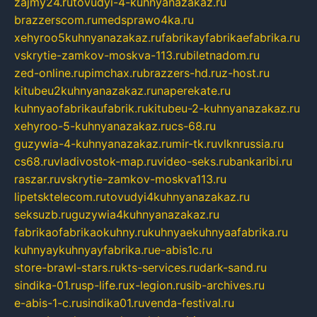
zajmy24.ru
tovudyi-4-kuhnyanazakaz.ru
brazzerscom.ru
medsprawo4ka.ru
xehyroo5kuhnyanazakaz.ru
fabrikayfabrikaefabrika.ru
vskrytie-zamkov-moskva-113.ru
biletnadom.ru
zed-online.ru
pimchax.ru
brazzers-hd.ru
z-host.ru
kitubeu2kuhnyanazakaz.ru
naperekate.ru
kuhnyaofabrikaufabrik.ru
kitubeu-2-kuhnyanazakaz.ru
xehyroo-5-kuhnyanazakaz.ru
cs-68.ru
guzywia-4-kuhnyanazakaz.ru
mir-tk.ru
vlknrussia.ru
cs68.ru
vladivostok-map.ru
video-seks.ru
bankaribi.ru
raszar.ru
vskrytie-zamkov-moskva113.ru
lipetsktelecom.ru
tovudyi4kuhnyanazakaz.ru
seksuzb.ru
guzywia4kuhnyanazakaz.ru
fabrikaofabrikaokuhny.ru
kuhnyaekuhnyaafabrika.ru
kuhnyaykuhnyayfabrika.ru
e-abis1c.ru
store-brawl-stars.ru
kts-services.ru
dark-sand.ru
sindika-01.ru
sp-life.ru
x-legion.ru
sib-archives.ru
e-abis-1-c.ru
sindika01.ru
venda-festival.ru