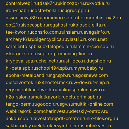
controlweb1.ru
tdsak74.ru
kinzozo-ru.ru
kvotka.ru
iron-snab.ru
costa-bella.ru
eugrus.pp.ru
associaciya39.ru
primexpo.spb.ru
bezmorchin.ru
ia2.ru
cpt21.ru
ispecspb.ru
regahost.ru
kolosok-elita.ru
tae-kwon.ru
consrio.com.ru
insiam.ru
avegainfo.ru
archery161.ru
bigencyclica.ru
vlast16.ru
korru.net
sarmiento.spb.su
extelopedia.ru
lammin-suo.spb.ru
iskatour.spb.ru
snpi.org.ru
running-line.ru
krygeva-spa.ru
chel.net.ru
rust-loco.ru
dugshop.ru
hl-beta.spb.ru
school494.spb.ru
mymubaby.ru
epoha-metalband.ru
ngr.spb.ru
rusgosnews.com
dieselvostok.ru
24hostel.msk.ru
w-dev.ru
f-ship.ru
regsmi.ru
filmnetwork.ru
malinasp.ru
kinosvin.ru
h2o-salon.ru
malutkayork.ru
deltaprim.spb.ru
tango-perm.ru
gooddir.ru
sgv.su
multiki-online.com
webkrasotki.com
cherinvest.ru
detskiy-ostrov.ru
ankou.spb.ru
alvesta1.ru
pdf-creator.ru
nix-files.org.ru
sakhatoday.ru
elektrikersymboler.ru
sputnikyes.ru