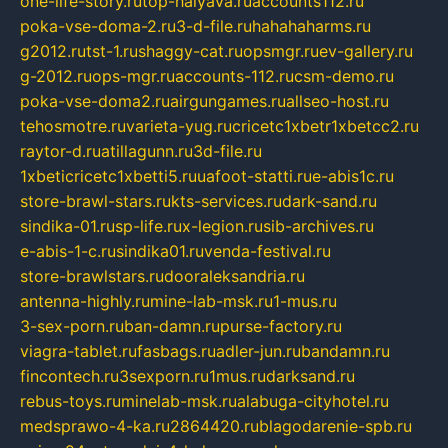
one-life-story.ru
top-halyava.ru
accounts112.ru
poka-vse-doma-2.ru
3-d-file.ru
hahahaharms.ru
g2012.ru
tst-1.ru
shaggy-cat.ru
opsmgr.ru
ev-gallery.ru
g-2012.ru
ops-mgr.ru
accounts-112.ru
csm-demo.ru
poka-vse-doma2.ru
airgungames.ru
allseo-host.ru
tehosmotre.ru
varieta-yug.ru
cricetc1xbetr1xbetcc2.ru
raytor-d.ru
atillagunn.ru
3d-file.ru
1xbeticricetc1xbetti5.ru
uafoot-statti.ru
e-abis1c.ru
store-brawl-stars.ru
kts-services.ru
dark-sand.ru
sindika-01.ru
sp-life.ru
x-legion.ru
sib-archives.ru
e-abis-1-c.ru
sindika01.ru
venda-festival.ru
store-brawlstars.ru
dooraleksandria.ru
antenna-highly.ru
mine-lab-msk.ru
1-mus.ru
3-sex-porn.ru
ban-damn.ru
purse-factory.ru
viagra-tablet.ru
fasbags.ru
adler-jun.ru
bandamn.ru
fincontech.ru
3sexporn.ru
1mus.ru
darksand.ru
rebus-toys.ru
minelab-msk.ru
alabuga-cityhotel.ru
medsprawo-4-ka.ru
2864420.ru
blagodarenie-spb.ru