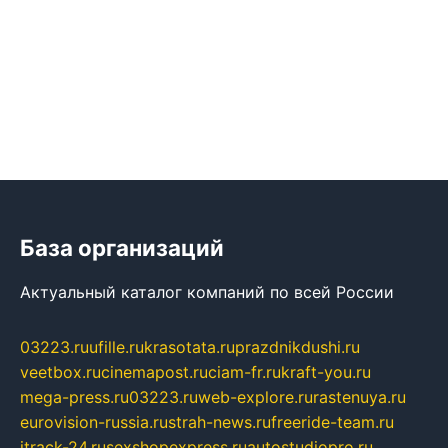
База организаций
Актуальный каталог компаний по всей России
03223.ru
ufille.ru
krasotata.ru
prazdnikdushi.ru
veetbox.ru
cinemapost.ru
ciam-fr.ru
kraft-you.ru
mega-press.ru
03223.ru
web-explore.ru
rastenuya.ru
eurovision-russia.ru
strah-news.ru
freeride-team.ru
itrack-24.ru
sexshopexpress.ru
autostudiopro.ru