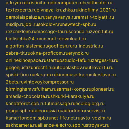
arkrym.ru
kristinita.ru
dircomputer.ru
healthenter.ru
textexperts.ru
pivnaya-kruzhka.ru
kinofilmy-2021.ru
demolalapaluza.ru
tanyavanya.ru
remstir-tolyatti.ru
msdip.ru
jdol.ru
sokolovr.ru
newtech-spb.ru
rezemkleim.ru
massage-tai.ru
seonub.ru
zvonitut.ru
biolisichka24.ru
mncraft-download.ru
algoritm-sistema.ru
godflesh.ru
ru-industria.ru
zebra-tlt.ru
okna-proficom.ru
erynok.ru
onlinekinospace.ru
startupstudio-fefu.ru
zarges-ru.ru
gegenjustizunrecht.ru
autobalashov.ru
utrovortu.ru
spiski-firm.ru
elara-m.ru
kinomusorka.ru
mkcslava.ru
2bets.ru
vintovoykompressor.ru
birminghamvsfulham.ru
sarmat-komp.ru
pioneeri.ru
amadis-chocolate.ru
shkurki-karakulya.ru
kanotiforet.spb.ru
tutmassage.ru
ecolog.org.ru
praga.spb.ru
falcorussia.ru
autodoctorservis.ru
kamertondom.spb.ru
net-life.net.ru
avto-vozim.ru
sakhcamera.ru
alliance-electro.spb.ru
stroyavt.ru