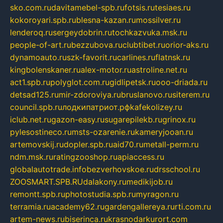
sko.com.ru
davitamebel-spb.ru
fotsis.ru
tesiaes.ru
kokoroyari.spb.ru
blesna-kazan.ru
mossilver.ru
lenderoq.ru
sergeydobrin.ru
tochkazvuka.msk.ru
people-of-art.ru
bezzubova.ru
clubtibet.ru
orior-aks.ru
dynamoauto.ru
szk-favorit.ru
carlines.ru
flatnsk.ru
kingbolenskaner.ru
alex-motor.ru
astroline.net.ru
act1.spb.ru
polyglot.com.ru
gidlipetsk.ru
ooo-driada.ru
detsad125.ru
mir-zdoroviya.ru
bruslanovo.ru
siterem.ru
council.spb.ru
лодкипатриот.рф
kafekolizey.ru
iclub.net.ru
gazon-easy.ru
sugarepilekb.ru
grinox.ru
pylesostineco.ru
msts-ozarenie.ru
kameryjooan.ru
artemovskij.ru
dopler.spb.ru
aid70.ru
metall-perm.ru
ndm.msk.ru
ratingzooshop.ru
apiaccess.ru
globalautotrade.info
bezverhovskoe.ru
drsschool.ru
ZOOSMART.SPB.RU
dalakony.ru
medikijob.ru
remontt.spb.ru
photostudia.spb.ru
myragon.ru
terramia.ru
academy62.ru
gardengallereya.ru
rti.com.ru
artem-news.ru
biserinca.ru
krasnodarkurort.com