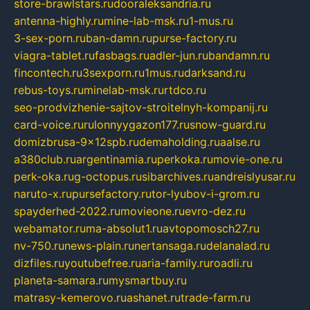
store-brawlstars.ru
dooraleksandria.ru
antenna-highly.ru
mine-lab-msk.ru
1-mus.ru
3-sex-porn.ru
ban-damn.ru
purse-factory.ru
viagra-tablet.ru
fasbags.ru
adler-jun.ru
bandamn.ru
fincontech.ru
3sexporn.ru
1mus.ru
darksand.ru
rebus-toys.ru
minelab-msk.ru
rtdco.ru
seo-prodvizhenie-sajtov-stroitelnyh-kompanij.ru
card-voice.ru
rulonnyygazon177.ru
snow-guard.ru
domizbrusa-9x12spb.ru
demaholding.ru
aalse.ru
a380club.ru
argentinamia.ru
perkoka.ru
movie-one.ru
perk-oka.ru
g-octopus.ru
sibarchives.ru
andreislyusar.ru
naruto-x.ru
pursefactory.ru
tor-lyubov-i-grom.ru
spayderhed-2022.ru
movieone.ru
evro-dez.ru
webamator.ru
ma-absolut1.ru
avtopomosch27.ru
nv-750.ru
news-plain.ru
nertansaga.ru
delanalad.ru
dizfiles.ru
youtubefree.ru
aria-family.ru
roadli.ru
planeta-samara.ru
mysmartbuy.ru
matrasy-kemerovo.ru
ashanet.ru
trade-farm.ru