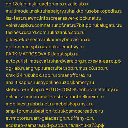
golf2club.msk.ru
aeforums.ru
zallclub.ru
multimodal.msk.ru
habaigry.ru
haikko.ru
sobakopedia.ru
isz-fest.ru
ewnc.info
screensaver-clock.net.ru
volnav.spb.ru
comnat.ru
npf.net.ru
7bit.pp.ru
kalugatur.ru
tesiaes.ru
card.com.ru
kazanka.spb.ru
gildiya-kuznecov.ru
kameryboavision.ru
griffoncom.spb.ru
fabrika-emotsiy.ru
PARK-MATROSOVA.RU
agat.spb.ru
avtoyurist-moskva1.ru
hardware.org.ru
схема-авто.рф
dg-lab.ru
angrup.ru
recruiter.spb.ru
music8.spb.ru
krsk124.ru
kubok.spb.ru
romanofforex.ru
analitikaplus.ru
spyonline.ru
zosikamery.ru
sloboda-ural.pp.ru
AUTO-COM.SU
hohota.net
alimy.ru
online-z.com
aromat-vostoka.ru
otdelkaexp.ru
mobilvest.ru
bbd.net.ru
mebelshop.msk.ru
smp-forum.ru
bastion-td.ru
kosmoscreative.ru
avrmotors.ru
art-galadesign.ru
tiffany-c.ru
ecostep-samara.ru
d-p.spb.ru
галактика73.рф