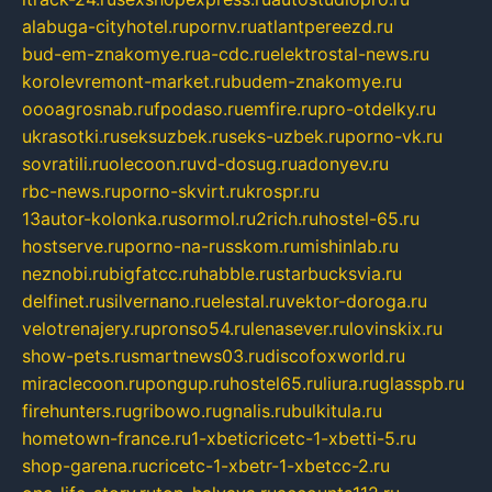
alabuga-cityhotel.ru
pornv.ru
atlantpereezd.ru
bud-em-znakomye.ru
a-cdc.ru
elektrostal-news.ru
korolevremont-market.ru
budem-znakomye.ru
oooagrosnab.ru
fpodaso.ru
emfire.ru
pro-otdelky.ru
ukrasotki.ru
seksuzbek.ru
seks-uzbek.ru
porno-vk.ru
sovratili.ru
olecoon.ru
vd-dosug.ru
adonyev.ru
rbc-news.ru
porno-skvirt.ru
krospr.ru
13autor-kolonka.ru
sormol.ru
2rich.ru
hostel-65.ru
hostserve.ru
porno-na-russkom.ru
mishinlab.ru
neznobi.ru
bigfatcc.ru
habble.ru
starbucksvia.ru
delfinet.ru
silvernano.ru
elestal.ru
vektor-doroga.ru
velotrenajery.ru
pronso54.ru
lenasever.ru
lovinskix.ru
show-pets.ru
smartnews03.ru
discofoxworld.ru
miraclecoon.ru
pongup.ru
hostel65.ru
liura.ru
glasspb.ru
firehunters.ru
gribowo.ru
gnalis.ru
bulkitula.ru
hometown-france.ru
1-xbeticricetc-1-xbetti-5.ru
shop-garena.ru
cricetc-1-xbetr-1-xbetcc-2.ru