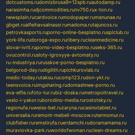
dotcustoms.ru
domizbrusa9x12spb.ru
autodamp.ru
narasimha.ru
djcommodities.ru
nv750.ru
x-ton.ru
newsplain.ru
cardvoice.ru
modopaper.ru
manunae.ru
gbget.ru
alfeihavsalnassr.ru
madoma.ru
tajuncos.ru
petrovkasports.ru
porno-online-besplatno.ru
splclub.ru
york-life.ru
doroga-expo.ru
ribery.ru
cleanmedicine.ru
slovar-ivrit.ru
porno-video-besplatno.ru
seks-365.ru
ovucontrol.ru
sloty-igrovyye-avtomaty.ru
ru-industriya.ru
russkoe-porno-besplatno.ru
belgorod-day.ru
digilith.ru
pichkurovlab.ru
medic-today.ru
taksu.ru
comp123.ru
don-ykt.ru
teensvoice.ru
imgsharing.ru
domashnee-porno.ru
eva-elfie.ru
foto-tur.ru
biz-doska.ru
metropoltravel.ru
veslo-i-yakor.ru
borodino-media.ru
rostotsky.ru
regionufa.ru
weiss-bet.ru
zaryna.ru
casinotablet.ru
universalia.ru
remont-mebeli-moscow.ru
termomur.ru
clubfisher.ru
remstirufa.ru
erdamchi.ru
doramamama.ru
muraviovka-park.ru
worldofwoman.ru
clean-dreams.ru