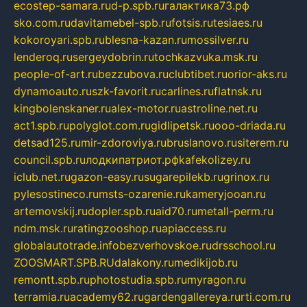
ecostep-samara.ru
d-p.spb.ru
галактика73.рф
sko.com.ru
davitamebel-spb.ru
fotsis.ru
tesiaes.ru
kokoroyari.spb.ru
blesna-kazan.ru
mossilver.ru
lenderoq.ru
sergeydobrin.ru
tochkazvuka.msk.ru
people-of-art.ru
bezzubova.ru
clubtibet.ru
orior-aks.ru
dynamoauto.ru
szk-favorit.ru
carlines.ru
flatnsk.ru
kingbolenskaner.ru
alex-motor.ru
astroline.net.ru
act1.spb.ru
polyglot.com.ru
gidlipetsk.ru
ooo-driada.ru
detsad125.ru
mir-zdoroviya.ru
bruslanovo.ru
siterem.ru
council.spb.ru
лодкипатриот.рф
kafekolizey.ru
iclub.net.ru
gazon-easy.ru
sugarepilekb.ru
grinox.ru
pylesostineco.ru
msts-ozarenie.ru
kameryjooan.ru
artemovskij.ru
dopler.spb.ru
aid70.ru
metall-perm.ru
ndm.msk.ru
ratingzooshop.ru
apiaccess.ru
globalautotrade.info
bezverhovskoe.ru
drsschool.ru
ZOOSMART.SPB.RU
dalakony.ru
medikijob.ru
remontt.spb.ru
photostudia.spb.ru
myragon.ru
terramia.ru
academy62.ru
gardengallereya.ru
rti.com.ru