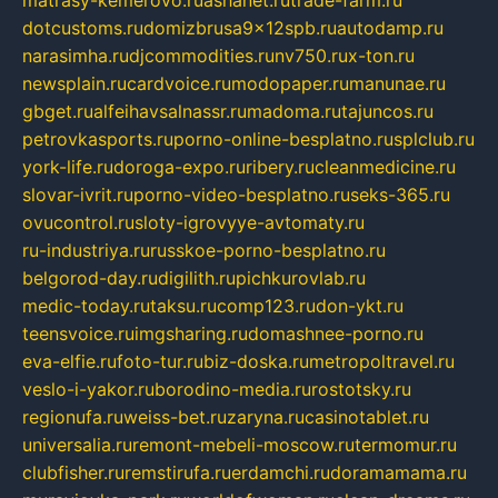
matrasy-kemerovo.ru
ashanet.ru
trade-farm.ru
dotcustoms.ru
domizbrusa9x12spb.ru
autodamp.ru
narasimha.ru
djcommodities.ru
nv750.ru
x-ton.ru
newsplain.ru
cardvoice.ru
modopaper.ru
manunae.ru
gbget.ru
alfeihavsalnassr.ru
madoma.ru
tajuncos.ru
petrovkasports.ru
porno-online-besplatno.ru
splclub.ru
york-life.ru
doroga-expo.ru
ribery.ru
cleanmedicine.ru
slovar-ivrit.ru
porno-video-besplatno.ru
seks-365.ru
ovucontrol.ru
sloty-igrovyye-avtomaty.ru
ru-industriya.ru
russkoe-porno-besplatno.ru
belgorod-day.ru
digilith.ru
pichkurovlab.ru
medic-today.ru
taksu.ru
comp123.ru
don-ykt.ru
teensvoice.ru
imgsharing.ru
domashnee-porno.ru
eva-elfie.ru
foto-tur.ru
biz-doska.ru
metropoltravel.ru
veslo-i-yakor.ru
borodino-media.ru
rostotsky.ru
regionufa.ru
weiss-bet.ru
zaryna.ru
casinotablet.ru
universalia.ru
remont-mebeli-moscow.ru
termomur.ru
clubfisher.ru
remstirufa.ru
erdamchi.ru
doramamama.ru