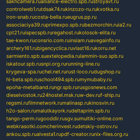
sakhcamera.ru
alliance-electro.spb.ru
stroyavt.ru
controlweb1.ru
tdsak74.ru
kinzozo-ru.ru
kvotka.ru
iron-snab.ru
costa-bella.ru
eugrus.pp.ru
associaciya39.ru
primexpo.spb.ru
bezmorchin.ru
ia2.ru
cpt21.ru
ispecspb.ru
regahost.ru
kolosok-elita.ru
tae-kwon.ru
consrio.com.ru
insiam.ru
avegainfo.ru
archery161.ru
bigencyclica.ru
vlast16.ru
korru.net
sarmiento.spb.su
extelopedia.ru
lammin-suo.spb.ru
iskatour.spb.ru
snpi.org.ru
running-line.ru
krygeva-spa.ru
chel.net.ru
rust-loco.ru
dugshop.ru
hl-beta.spb.ru
school494.spb.ru
mymubaby.ru
epoha-metalband.ru
ngr.spb.ru
rusgosnews.com
dieselvostok.ru
24hostel.msk.ru
w-dev.ru
f-ship.ru
regsmi.ru
filmnetwork.ru
malinasp.ru
kinosvin.ru
h2o-salon.ru
malutkayork.ru
deltaprim.spb.ru
tango-perm.ru
gooddir.ru
sgv.su
multiki-online.com
webkrasotki.com
cherinvest.ru
detskiy-ostrov.ru
ankou.spb.ru
alvesta1.ru
pdf-creator.ru
nix-files.org.ru