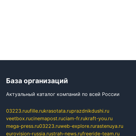
База организаций
Актуальный каталог компаний по всей России
03223.ru
ufille.ru
krasotata.ru
prazdnikdushi.ru
veetbox.ru
cinemapost.ru
ciam-fr.ru
kraft-you.ru
mega-press.ru
03223.ru
web-explore.ru
rastenuya.ru
eurovision-russia.ru
strah-news.ru
freeride-team.ru