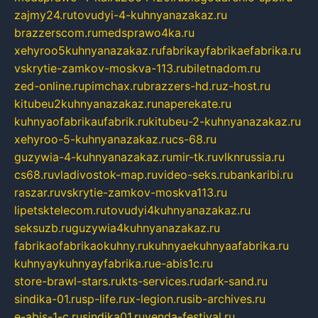
zajmy24.ru
tovudyi-4-kuhnyanazakaz.ru
brazzerscom.ru
medsprawo4ka.ru
xehyroo5kuhnyanazakaz.ru
fabrikayfabrikaefabrika.ru
vskrytie-zamkov-moskva-113.ru
biletnadom.ru
zed-online.ru
pimchax.ru
brazzers-hd.ru
z-host.ru
kitubeu2kuhnyanazakaz.ru
naperekate.ru
kuhnyaofabrikaufabrik.ru
kitubeu-2-kuhnyanazakaz.ru
xehyroo-5-kuhnyanazakaz.ru
cs-68.ru
guzywia-4-kuhnyanazakaz.ru
mir-tk.ru
vlknrussia.ru
cs68.ru
vladivostok-map.ru
video-seks.ru
bankaribi.ru
raszar.ru
vskrytie-zamkov-moskva113.ru
lipetsktelecom.ru
tovudyi4kuhnyanazakaz.ru
seksuzb.ru
guzywia4kuhnyanazakaz.ru
fabrikaofabrikaokuhny.ru
kuhnyaekuhnyaafabrika.ru
kuhnyaykuhnyayfabrika.ru
e-abis1c.ru
store-brawl-stars.ru
kts-services.ru
dark-sand.ru
sindika-01.ru
sp-life.ru
x-legion.ru
sib-archives.ru
e-abis-1-c.ru
sindika01.ru
venda-festival.ru