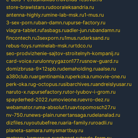
store-brawlstars.ru
dooraleksandria.ru
antenna-highly.ru
mine-lab-msk.ru
1-mus.ru
3-sex-porn.ru
ban-damn.ru
purse-factory.ru
viagra-tablet.ru
fasbags.ru
adler-jun.ru
bandamn.ru
fincontech.ru
3sexporn.ru
1mus.ru
darksand.ru
rebus-toys.ru
minelab-msk.ru
rtdco.ru
seo-prodvizhenie-sajtov-stroitelnyh-kompanij.ru
card-voice.ru
rulonnyygazon177.ru
snow-guard.ru
domizbrusa-9x12spb.ru
demaholding.ru
aalse.ru
a380club.ru
argentinamia.ru
perkoka.ru
movie-one.ru
perk-oka.ru
g-octopus.ru
sibarchives.ru
andreislyusar.ru
naruto-x.ru
pursefactory.ru
tor-lyubov-i-grom.ru
spayderhed-2022.ru
movieone.ru
evro-dez.ru
webamator.ru
ma-absolut1.ru
avtopomosch27.ru
nv-750.ru
news-plain.ru
nertansaga.ru
delanalad.ru
dizfiles.ru
youtubefree.ru
aria-family.ru
roadli.ru
planeta-samara.ru
mysmartbuy.ru