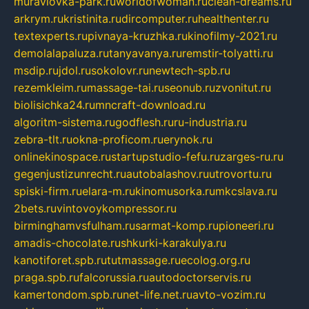
muraviovka-park.ru
worldofwoman.ru
clean-dreams.ru
arkrym.ru
kristinita.ru
dircomputer.ru
healthenter.ru
textexperts.ru
pivnaya-kruzhka.ru
kinofilmy-2021.ru
demolalapaluza.ru
tanyavanya.ru
remstir-tolyatti.ru
msdip.ru
jdol.ru
sokolovr.ru
newtech-spb.ru
rezemkleim.ru
massage-tai.ru
seonub.ru
zvonitut.ru
biolisichka24.ru
mncraft-download.ru
algoritm-sistema.ru
godflesh.ru
ru-industria.ru
zebra-tlt.ru
okna-proficom.ru
erynok.ru
onlinekinospace.ru
startupstudio-fefu.ru
zarges-ru.ru
gegenjustizunrecht.ru
autobalashov.ru
utrovortu.ru
spiski-firm.ru
elara-m.ru
kinomusorka.ru
mkcslava.ru
2bets.ru
vintovoykompressor.ru
birminghamvsfulham.ru
sarmat-komp.ru
pioneeri.ru
amadis-chocolate.ru
shkurki-karakulya.ru
kanotiforet.spb.ru
tutmassage.ru
ecolog.org.ru
praga.spb.ru
falcorussia.ru
autodoctorservis.ru
kamertondom.spb.ru
net-life.net.ru
avto-vozim.ru