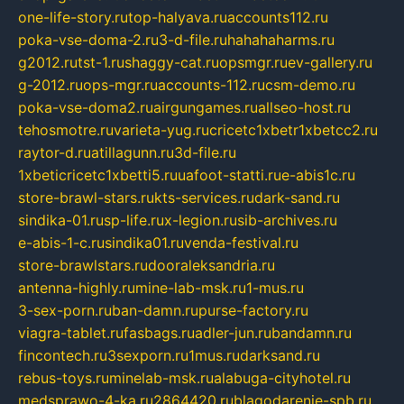
one-life-story.ru
top-halyava.ru
accounts112.ru
poka-vse-doma-2.ru
3-d-file.ru
hahahaharms.ru
g2012.ru
tst-1.ru
shaggy-cat.ru
opsmgr.ru
ev-gallery.ru
g-2012.ru
ops-mgr.ru
accounts-112.ru
csm-demo.ru
poka-vse-doma2.ru
airgungames.ru
allseo-host.ru
tehosmotre.ru
varieta-yug.ru
cricetc1xbetr1xbetcc2.ru
raytor-d.ru
atillagunn.ru
3d-file.ru
1xbeticricetc1xbetti5.ru
uafoot-statti.ru
e-abis1c.ru
store-brawl-stars.ru
kts-services.ru
dark-sand.ru
sindika-01.ru
sp-life.ru
x-legion.ru
sib-archives.ru
e-abis-1-c.ru
sindika01.ru
venda-festival.ru
store-brawlstars.ru
dooraleksandria.ru
antenna-highly.ru
mine-lab-msk.ru
1-mus.ru
3-sex-porn.ru
ban-damn.ru
purse-factory.ru
viagra-tablet.ru
fasbags.ru
adler-jun.ru
bandamn.ru
fincontech.ru
3sexporn.ru
1mus.ru
darksand.ru
rebus-toys.ru
minelab-msk.ru
alabuga-cityhotel.ru
medsprawo-4-ka.ru
2864420.ru
blagodarenie-spb.ru