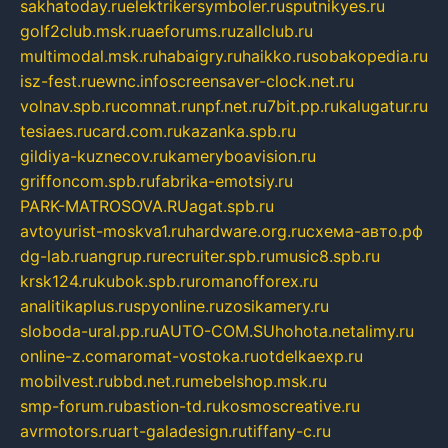
sakhatoday.ru
elektrikersymboler.ru
sputnikyes.ru
golf2club.msk.ru
aeforums.ru
zallclub.ru
multimodal.msk.ru
habaigry.ru
haikko.ru
sobakopedia.ru
isz-fest.ru
ewnc.info
screensaver-clock.net.ru
volnav.spb.ru
comnat.ru
npf.net.ru
7bit.pp.ru
kalugatur.ru
tesiaes.ru
card.com.ru
kazanka.spb.ru
gildiya-kuznecov.ru
kameryboavision.ru
griffoncom.spb.ru
fabrika-emotsiy.ru
PARK-MATROSOVA.RU
agat.spb.ru
avtoyurist-moskva1.ru
hardware.org.ru
схема-авто.рф
dg-lab.ru
angrup.ru
recruiter.spb.ru
music8.spb.ru
krsk124.ru
kubok.spb.ru
romanofforex.ru
analitikaplus.ru
spyonline.ru
zosikamery.ru
sloboda-ural.pp.ru
AUTO-COM.SU
hohota.net
alimy.ru
online-z.com
aromat-vostoka.ru
otdelkaexp.ru
mobilvest.ru
bbd.net.ru
mebelshop.msk.ru
smp-forum.ru
bastion-td.ru
kosmoscreative.ru
avrmotors.ru
art-galadesign.ru
tiffany-c.ru