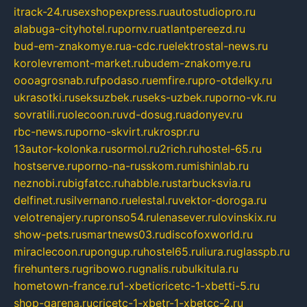
itrack-24.ru
sexshopexpress.ru
autostudiopro.ru
alabuga-cityhotel.ru
pornv.ru
atlantpereezd.ru
bud-em-znakomye.ru
a-cdc.ru
elektrostal-news.ru
korolevremont-market.ru
budem-znakomye.ru
oooagrosnab.ru
fpodaso.ru
emfire.ru
pro-otdelky.ru
ukrasotki.ru
seksuzbek.ru
seks-uzbek.ru
porno-vk.ru
sovratili.ru
olecoon.ru
vd-dosug.ru
adonyev.ru
rbc-news.ru
porno-skvirt.ru
krospr.ru
13autor-kolonka.ru
sormol.ru
2rich.ru
hostel-65.ru
hostserve.ru
porno-na-russkom.ru
mishinlab.ru
neznobi.ru
bigfatcc.ru
habble.ru
starbucksvia.ru
delfinet.ru
silvernano.ru
elestal.ru
vektor-doroga.ru
velotrenajery.ru
pronso54.ru
lenasever.ru
lovinskix.ru
show-pets.ru
smartnews03.ru
discofoxworld.ru
miraclecoon.ru
pongup.ru
hostel65.ru
liura.ru
glasspb.ru
firehunters.ru
gribowo.ru
gnalis.ru
bulkitula.ru
hometown-france.ru
1-xbeticricetc-1-xbetti-5.ru
shop-garena.ru
cricetc-1-xbetr-1-xbetcc-2.ru