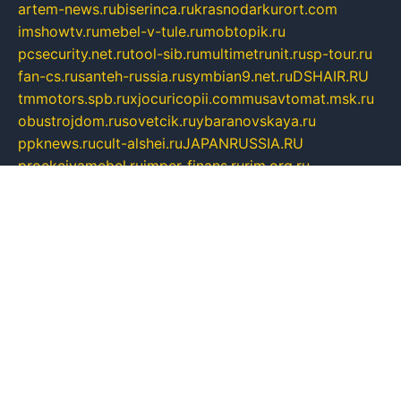
artem-news.ru
biserinca.ru
krasnodarkurort.com
imshowtv.ru
mebel-v-tule.ru
mobtopik.ru
pcsecurity.net.ru
tool-sib.ru
multimetrunit.ru
sp-tour.ru
fan-cs.ru
santeh-russia.ru
symbian9.net.ru
DSHAIR.RU
tmmotors.spb.ru
xjocuricopii.com
musavtomat.msk.ru
obustrojdom.ru
sovetcik.ru
ybaranovskaya.ru
ppknews.ru
cult-alshei.ru
JAPANRUSSIA.RU
proekciyamebel.ru
imper-finans.ru
rim.org.ru
glamourai.ru
brassminus.ru
zabor-pro.ru
ftn.pp.ru
dorogoe58.ru
laimengpacker.ru
kuzova-zapchasti.ru
sageerp.ru
taxodrom.ru
dsrazvitie.ru
hardcity.net.ru
ratinghomegames.ru
topservice25.ru
gubernyan.ru
gtglasslined.ru
ii4.ru
tssport.spb.ru
andorra24.com
blackwallstreet.ru
oboimos.ru
optim-doors.com.ru
ikuch.ru
nycr.org.ru
npa21.ru
vremya-ch.spb.ru
desert000.ru
ivtorgi.ru
ifiori.ru
catalog-statei.ru
dcv.org.ru
spetsmaster174.ru
ipkameryhiseeu.ru
dum26.ru
ruspol.spb.ru
fr-opendp.ru
kam-solnyshko.ru