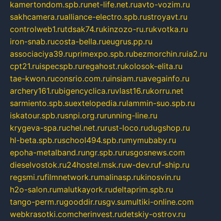
kamertondom.spb.ru
net-life.net.ru
avto-vozim.ru
sakhcamera.ru
alliance-electro.spb.ru
stroyavt.ru
controlweb1.ru
tdsak74.ru
kinzozo-ru.ru
kvotka.ru
iron-snab.ru
costa-bella.ru
eugrus.pp.ru
associaciya39.ru
primexpo.spb.ru
bezmorchin.ru
ia2.ru
cpt21.ru
ispecspb.ru
regahost.ru
kolosok-elita.ru
tae-kwon.ru
consrio.com.ru
insiam.ru
avegainfo.ru
archery161.ru
bigencyclica.ru
vlast16.ru
korru.net
sarmiento.spb.su
extelopedia.ru
lammin-suo.spb.ru
iskatour.spb.ru
snpi.org.ru
running-line.ru
krygeva-spa.ru
chel.net.ru
rust-loco.ru
dugshop.ru
hl-beta.spb.ru
school494.spb.ru
mymubaby.ru
epoha-metalband.ru
ngr.spb.ru
rusgosnews.com
dieselvostok.ru
24hostel.msk.ru
w-dev.ru
f-ship.ru
regsmi.ru
filmnetwork.ru
malinasp.ru
kinosvin.ru
h2o-salon.ru
malutkayork.ru
deltaprim.spb.ru
tango-perm.ru
gooddir.ru
sgv.su
multiki-online.com
webkrasotki.com
cherinvest.ru
detskiy-ostrov.ru