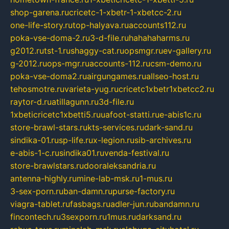
shop-garena.ru
cricetc-1-xbetr-1-xbetcc-2.ru
one-life-story.ru
top-halyava.ru
accounts112.ru
poka-vse-doma-2.ru
3-d-file.ru
hahahaharms.ru
g2012.ru
tst-1.ru
shaggy-cat.ru
opsmgr.ru
ev-gallery.ru
g-2012.ru
ops-mgr.ru
accounts-112.ru
csm-demo.ru
poka-vse-doma2.ru
airgungames.ru
allseo-host.ru
tehosmotre.ru
varieta-yug.ru
cricetc1xbetr1xbetcc2.ru
raytor-d.ru
atillagunn.ru
3d-file.ru
1xbeticricetc1xbetti5.ru
uafoot-statti.ru
e-abis1c.ru
store-brawl-stars.ru
kts-services.ru
dark-sand.ru
sindika-01.ru
sp-life.ru
x-legion.ru
sib-archives.ru
e-abis-1-c.ru
sindika01.ru
venda-festival.ru
store-brawlstars.ru
dooraleksandria.ru
antenna-highly.ru
mine-lab-msk.ru
1-mus.ru
3-sex-porn.ru
ban-damn.ru
purse-factory.ru
viagra-tablet.ru
fasbags.ru
adler-jun.ru
bandamn.ru
fincontech.ru
3sexporn.ru
1mus.ru
darksand.ru