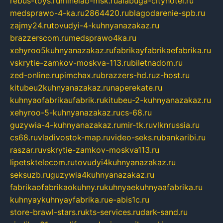
rebus-toys.ru
minelab-msk.ru
alabuga-cityhotel.ru
medsprawo-4-ka.ru
2864420.ru
blagodarenie-spb.ru
zajmy24.ru
tovudyi-4-kuhnyanazakaz.ru
brazzerscom.ru
medsprawo4ka.ru
xehyroo5kuhnyanazakaz.ru
fabrikayfabrikaefabrika.ru
vskrytie-zamkov-moskva-113.ru
biletnadom.ru
zed-online.ru
pimchax.ru
brazzers-hd.ru
z-host.ru
kitubeu2kuhnyanazakaz.ru
naperekate.ru
kuhnyaofabrikaufabrik.ru
kitubeu-2-kuhnyanazakaz.ru
xehyroo-5-kuhnyanazakaz.ru
cs-68.ru
guzywia-4-kuhnyanazakaz.ru
mir-tk.ru
vlknrussia.ru
cs68.ru
vladivostok-map.ru
video-seks.ru
bankaribi.ru
raszar.ru
vskrytie-zamkov-moskva113.ru
lipetsktelecom.ru
tovudyi4kuhnyanazakaz.ru
seksuzb.ru
guzywia4kuhnyanazakaz.ru
fabrikaofabrikaokuhny.ru
kuhnyaekuhnyaafabrika.ru
kuhnyaykuhnyayfabrika.ru
e-abis1c.ru
store-brawl-stars.ru
kts-services.ru
dark-sand.ru