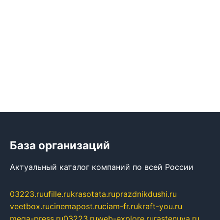
База организаций
Актуальный каталог компаний по всей России
03223.ru
ufille.ru
krasotata.ru
prazdnikdushi.ru
veetbox.ru
cinemapost.ru
ciam-fr.ru
kraft-you.ru
mega-press.ru
03223.ru
web-explore.ru
rastenuya.ru