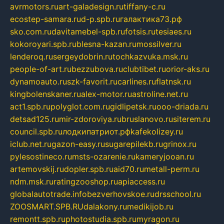
avrmotors.ru
art-galadesign.ru
tiffany-c.ru
ecostep-samara.ru
d-p.spb.ru
галактика73.рф
sko.com.ru
davitamebel-spb.ru
fotsis.ru
tesiaes.ru
kokoroyari.spb.ru
blesna-kazan.ru
mossilver.ru
lenderoq.ru
sergeydobrin.ru
tochkazvuka.msk.ru
people-of-art.ru
bezzubova.ru
clubtibet.ru
orior-aks.ru
dynamoauto.ru
szk-favorit.ru
carlines.ru
flatnsk.ru
kingbolenskaner.ru
alex-motor.ru
astroline.net.ru
act1.spb.ru
polyglot.com.ru
gidlipetsk.ru
ooo-driada.ru
detsad125.ru
mir-zdoroviya.ru
bruslanovo.ru
siterem.ru
council.spb.ru
лодкипатриот.рф
kafekolizey.ru
iclub.net.ru
gazon-easy.ru
sugarepilekb.ru
grinox.ru
pylesostineco.ru
msts-ozarenie.ru
kameryjooan.ru
artemovskij.ru
dopler.spb.ru
aid70.ru
metall-perm.ru
ndm.msk.ru
ratingzooshop.ru
apiaccess.ru
globalautotrade.info
bezverhovskoe.ru
drsschool.ru
ZOOSMART.SPB.RU
dalakony.ru
medikijob.ru
remontt.spb.ru
photostudia.spb.ru
myragon.ru