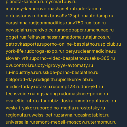
planeta-samara.ru
mysmartbuy.ru
matrasy-kemerovo.ru
ashanet.ru
trade-farm.ru
dotcustoms.ru
domizbrusa9x12spb.ru
autodamp.ru
narasimha.ru
djcommodities.ru
nv750.ru
x-ton.ru
newsplain.ru
cardvoice.ru
modopaper.ru
manunae.ru
gbget.ru
alfeihavsalnassr.ru
madoma.ru
tajuncos.ru
petrovkasports.ru
porno-online-besplatno.ru
splclub.ru
york-life.ru
doroga-expo.ru
ribery.ru
cleanmedicine.ru
slovar-ivrit.ru
porno-video-besplatno.ru
seks-365.ru
ovucontrol.ru
sloty-igrovyye-avtomaty.ru
ru-industriya.ru
russkoe-porno-besplatno.ru
belgorod-day.ru
digilith.ru
pichkurovlab.ru
medic-today.ru
taksu.ru
comp123.ru
don-ykt.ru
teensvoice.ru
imgsharing.ru
domashnee-porno.ru
eva-elfie.ru
foto-tur.ru
biz-doska.ru
metropoltravel.ru
veslo-i-yakor.ru
borodino-media.ru
rostotsky.ru
regionufa.ru
weiss-bet.ru
zaryna.ru
casinotablet.ru
universalia.ru
remont-mebeli-moscow.ru
termomur.ru