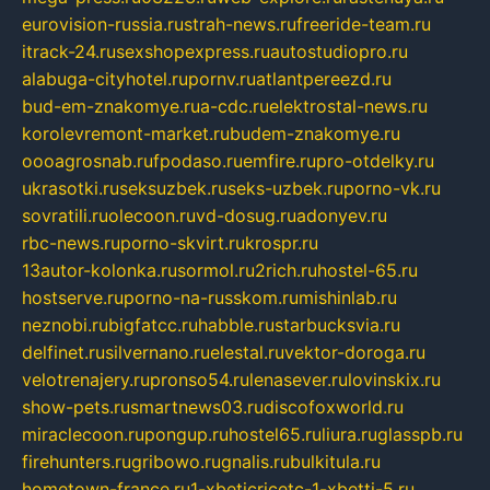
eurovision-russia.ru
strah-news.ru
freeride-team.ru
itrack-24.ru
sexshopexpress.ru
autostudiopro.ru
alabuga-cityhotel.ru
pornv.ru
atlantpereezd.ru
bud-em-znakomye.ru
a-cdc.ru
elektrostal-news.ru
korolevremont-market.ru
budem-znakomye.ru
oooagrosnab.ru
fpodaso.ru
emfire.ru
pro-otdelky.ru
ukrasotki.ru
seksuzbek.ru
seks-uzbek.ru
porno-vk.ru
sovratili.ru
olecoon.ru
vd-dosug.ru
adonyev.ru
rbc-news.ru
porno-skvirt.ru
krospr.ru
13autor-kolonka.ru
sormol.ru
2rich.ru
hostel-65.ru
hostserve.ru
porno-na-russkom.ru
mishinlab.ru
neznobi.ru
bigfatcc.ru
habble.ru
starbucksvia.ru
delfinet.ru
silvernano.ru
elestal.ru
vektor-doroga.ru
velotrenajery.ru
pronso54.ru
lenasever.ru
lovinskix.ru
show-pets.ru
smartnews03.ru
discofoxworld.ru
miraclecoon.ru
pongup.ru
hostel65.ru
liura.ru
glasspb.ru
firehunters.ru
gribowo.ru
gnalis.ru
bulkitula.ru
hometown-france.ru
1-xbeticricetc-1-xbetti-5.ru