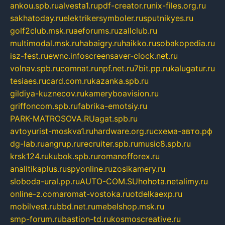
ankou.spb.ru
alvesta1.ru
pdf-creator.ru
nix-files.org.ru
sakhatoday.ru
elektrikersymboler.ru
sputnikyes.ru
golf2club.msk.ru
aeforums.ru
zallclub.ru
multimodal.msk.ru
habaigry.ru
haikko.ru
sobakopedia.ru
isz-fest.ru
ewnc.info
screensaver-clock.net.ru
volnav.spb.ru
comnat.ru
npf.net.ru
7bit.pp.ru
kalugatur.ru
tesiaes.ru
card.com.ru
kazanka.spb.ru
gildiya-kuznecov.ru
kameryboavision.ru
griffoncom.spb.ru
fabrika-emotsiy.ru
PARK-MATROSOVA.RU
agat.spb.ru
avtoyurist-moskva1.ru
hardware.org.ru
схема-авто.рф
dg-lab.ru
angrup.ru
recruiter.spb.ru
music8.spb.ru
krsk124.ru
kubok.spb.ru
romanofforex.ru
analitikaplus.ru
spyonline.ru
zosikamery.ru
sloboda-ural.pp.ru
AUTO-COM.SU
hohota.net
alimy.ru
online-z.com
aromat-vostoka.ru
otdelkaexp.ru
mobilvest.ru
bbd.net.ru
mebelshop.msk.ru
smp-forum.ru
bastion-td.ru
kosmoscreative.ru