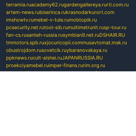
terramia.ru
academy62.ru
gardengallereya.ru
rti.com.ru
artem-news.ru
biserinca.ru
krasnodarkurort.com
imshowtv.ru
mebel-v-tule.ru
mobtopik.ru
pcsecurity.net.ru
tool-sib.ru
multimetrunit.ru
sp-tour.ru
fan-cs.ru
santeh-russia.ru
symbian9.net.ru
DSHAIR.RU
tmmotors.spb.ru
xjocuricopii.com
musavtomat.msk.ru
obustrojdom.ru
sovetcik.ru
ybaranovskaya.ru
ppknews.ru
cult-alshei.ru
JAPANRUSSIA.RU
proekciyamebel.ru
imper-finans.ru
rim.org.ru
glamourai.ru
brassminus.ru
zabor-pro.ru
ftn.pp.ru
dorogoe58.ru
laimengpacker.ru
kuzova-zapchasti.ru
sageerp.ru
taxodrom.ru
dsrazvitie.ru
hardcity.net.ru
ratinghomegames.ru
topservice25.ru
gubernyan.ru
gtglasslined.ru
ii4.ru
tssport.spb.ru
andorra24.com
blackwallstreet.ru
oboimos.ru
optim-doors.com.ru
ikuch.ru
nycr.org.ru
npa21.ru
vremya-ch.spb.ru
desert000.ru
ivtorgi.ru
ifiori.ru
catalog-statei.ru
dcv.org.ru
spetsmaster174.ru
ipkameryhiseeu.ru