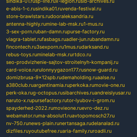
sindika-01.ru
sp-life.ru
x-legion.ru
sib-archives.ru
e-abis-1-c.ru
sindika01.ru
venda-festival.ru
store-brawlstars.ru
dooraleksandria.ru
antenna-highly.ru
mine-lab-msk.ru
1-mus.ru
3-sex-porn.ru
ban-damn.ru
purse-factory.ru
viagra-tablet.ru
fasbags.ru
adler-jun.ru
bandamn.ru
fincontech.ru
3sexporn.ru
1mus.ru
darksand.ru
rebus-toys.ru
minelab-msk.ru
rtdco.ru
seo-prodvizhenie-sajtov-stroitelnyh-kompanij.ru
card-voice.ru
rulonnyygazon177.ru
snow-guard.ru
domizbrusa-9x12spb.ru
demaholding.ru
aalse.ru
a380club.ru
argentinamia.ru
perkoka.ru
movie-one.ru
perk-oka.ru
g-octopus.ru
sibarchives.ru
andreislyusar.ru
naruto-x.ru
pursefactory.ru
tor-lyubov-i-grom.ru
spayderhed-2022.ru
movieone.ru
evro-dez.ru
webamator.ru
ma-absolut1.ru
avtopomosch27.ru
nv-750.ru
news-plain.ru
nertansaga.ru
delanalad.ru
dizfiles.ru
youtubefree.ru
aria-family.ru
roadli.ru