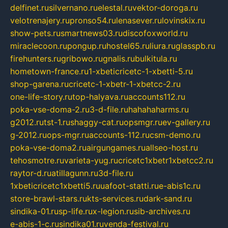
delfinet.ru
silvernano.ru
elestal.ru
vektor-doroga.ru
velotrenajery.ru
pronso54.ru
lenasever.ru
lovinskix.ru
show-pets.ru
smartnews03.ru
discofoxworld.ru
miraclecoon.ru
pongup.ru
hostel65.ru
liura.ru
glasspb.ru
firehunters.ru
gribowo.ru
gnalis.ru
bulkitula.ru
hometown-france.ru
1-xbeticricetc-1-xbetti-5.ru
shop-garena.ru
cricetc-1-xbetr-1-xbetcc-2.ru
one-life-story.ru
top-halyava.ru
accounts112.ru
poka-vse-doma-2.ru
3-d-file.ru
hahahaharms.ru
g2012.ru
tst-1.ru
shaggy-cat.ru
opsmgr.ru
ev-gallery.ru
g-2012.ru
ops-mgr.ru
accounts-112.ru
csm-demo.ru
poka-vse-doma2.ru
airgungames.ru
allseo-host.ru
tehosmotre.ru
varieta-yug.ru
cricetc1xbetr1xbetcc2.ru
raytor-d.ru
atillagunn.ru
3d-file.ru
1xbeticricetc1xbetti5.ru
uafoot-statti.ru
e-abis1c.ru
store-brawl-stars.ru
kts-services.ru
dark-sand.ru
sindika-01.ru
sp-life.ru
x-legion.ru
sib-archives.ru
e-abis-1-c.ru
sindika01.ru
venda-festival.ru