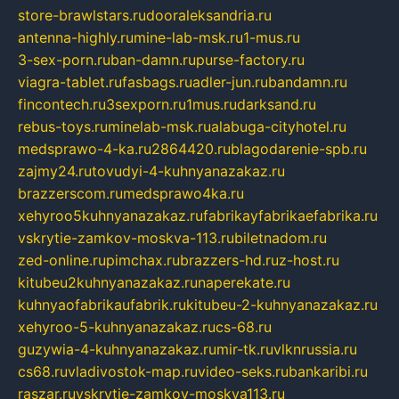
store-brawlstars.ru
dooraleksandria.ru
antenna-highly.ru
mine-lab-msk.ru
1-mus.ru
3-sex-porn.ru
ban-damn.ru
purse-factory.ru
viagra-tablet.ru
fasbags.ru
adler-jun.ru
bandamn.ru
fincontech.ru
3sexporn.ru
1mus.ru
darksand.ru
rebus-toys.ru
minelab-msk.ru
alabuga-cityhotel.ru
medsprawo-4-ka.ru
2864420.ru
blagodarenie-spb.ru
zajmy24.ru
tovudyi-4-kuhnyanazakaz.ru
brazzerscom.ru
medsprawo4ka.ru
xehyroo5kuhnyanazakaz.ru
fabrikayfabrikaefabrika.ru
vskrytie-zamkov-moskva-113.ru
biletnadom.ru
zed-online.ru
pimchax.ru
brazzers-hd.ru
z-host.ru
kitubeu2kuhnyanazakaz.ru
naperekate.ru
kuhnyaofabrikaufabrik.ru
kitubeu-2-kuhnyanazakaz.ru
xehyroo-5-kuhnyanazakaz.ru
cs-68.ru
guzywia-4-kuhnyanazakaz.ru
mir-tk.ru
vlknrussia.ru
cs68.ru
vladivostok-map.ru
video-seks.ru
bankaribi.ru
raszar.ru
vskrytie-zamkov-moskva113.ru