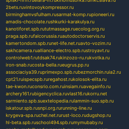
2bets.ru
vintovoykompressor.ru
birminghamvsfulham.ru
sarmat-komp.ru
pioneeri.ru
amadis-chocolate.ru
shkurki-karakulya.ru
kanotiforet.spb.ru
tutmassage.ru
ecolog.org.ru
praga.spb.ru
falcorussia.ru
autodoctorservis.ru
kamertondom.spb.ru
net-life.net.ru
avto-vozim.ru
sakhcamera.ru
alliance-electro.spb.ru
stroyavt.ru
controlweb1.ru
tdsak74.ru
kinzozo-ru.ru
kvotka.ru
iron-snab.ru
costa-bella.ru
eugrus.pp.ru
associaciya39.ru
primexpo.spb.ru
bezmorchin.ru
ia2.ru
cpt21.ru
ispecspb.ru
regahost.ru
kolosok-elita.ru
tae-kwon.ru
consrio.com.ru
insiam.ru
avegainfo.ru
archery161.ru
bigencyclica.ru
vlast16.ru
korru.net
sarmiento.spb.su
extelopedia.ru
lammin-suo.spb.ru
iskatour.spb.ru
snpi.org.ru
running-line.ru
krygeva-spa.ru
chel.net.ru
rust-loco.ru
dugshop.ru
hl-beta.spb.ru
school494.spb.ru
mymubaby.ru