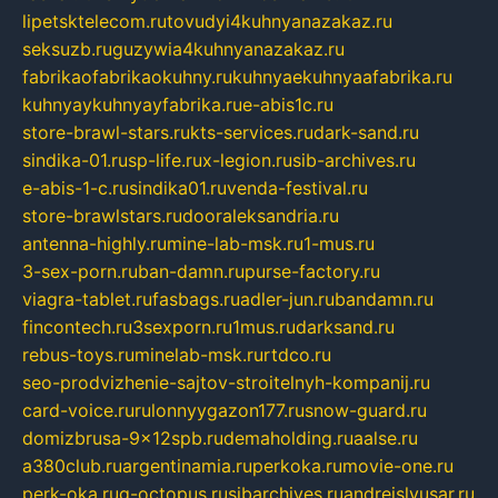
lipetsktelecom.ru
tovudyi4kuhnyanazakaz.ru
seksuzb.ru
guzywia4kuhnyanazakaz.ru
fabrikaofabrikaokuhny.ru
kuhnyaekuhnyaafabrika.ru
kuhnyaykuhnyayfabrika.ru
e-abis1c.ru
store-brawl-stars.ru
kts-services.ru
dark-sand.ru
sindika-01.ru
sp-life.ru
x-legion.ru
sib-archives.ru
e-abis-1-c.ru
sindika01.ru
venda-festival.ru
store-brawlstars.ru
dooraleksandria.ru
antenna-highly.ru
mine-lab-msk.ru
1-mus.ru
3-sex-porn.ru
ban-damn.ru
purse-factory.ru
viagra-tablet.ru
fasbags.ru
adler-jun.ru
bandamn.ru
fincontech.ru
3sexporn.ru
1mus.ru
darksand.ru
rebus-toys.ru
minelab-msk.ru
rtdco.ru
seo-prodvizhenie-sajtov-stroitelnyh-kompanij.ru
card-voice.ru
rulonnyygazon177.ru
snow-guard.ru
domizbrusa-9x12spb.ru
demaholding.ru
aalse.ru
a380club.ru
argentinamia.ru
perkoka.ru
movie-one.ru
perk-oka.ru
g-octopus.ru
sibarchives.ru
andreislyusar.ru