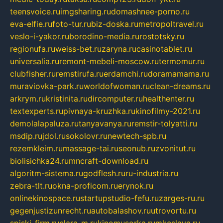
teensvoice.ru
imgsharing.ru
domashnee-porno.ru
eva-elfie.ru
foto-tur.ru
biz-doska.ru
metropoltravel.ru
veslo-i-yakor.ru
borodino-media.ru
rostotsky.ru
regionufa.ru
weiss-bet.ru
zaryna.ru
casinotablet.ru
universalia.ru
remont-mebeli-moscow.ru
termomur.ru
clubfisher.ru
remstirufa.ru
erdamchi.ru
doramamama.ru
muraviovka-park.ru
worldofwoman.ru
clean-dreams.ru
arkrym.ru
kristinita.ru
dircomputer.ru
healthenter.ru
textexperts.ru
pivnaya-kruzhka.ru
kinofilmy-2021.ru
demolalapaluza.ru
tanyavanya.ru
remstir-tolyatti.ru
msdip.ru
jdol.ru
sokolovr.ru
newtech-spb.ru
rezemkleim.ru
massage-tai.ru
seonub.ru
zvonitut.ru
biolisichka24.ru
mncraft-download.ru
algoritm-sistema.ru
godflesh.ru
ru-industria.ru
zebra-tlt.ru
okna-proficom.ru
erynok.ru
onlinekinospace.ru
startupstudio-fefu.ru
zarges-ru.ru
gegenjustizunrecht.ru
autobalashov.ru
utrovortu.ru
spiski-firm.ru
elara-m.ru
kinomusorka.ru
mkcslava.ru