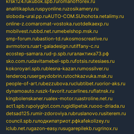
krsk124.ru
kubok.spb.ru
romanofforex.ru
analitikaplus.ru
spyonline.ru
zosikamery.ru
sloboda-ural.pp.ru
AUTO-COM.SU
hohota.net
alimy.ru
online-z.com
aromat-vostoka.ru
otdelkaexp.ru
mobilvest.ru
bbd.net.ru
mebelshop.msk.ru
smp-forum.ru
bastion-td.ru
kosmoscreative.ru
avrmotors.ru
art-galadesign.ru
tiffany-c.ru
ecostep-samara.ru
d-p.spb.ru
галактика73.рф
sko.com.ru
davitamebel-spb.ru
fotsis.ru
tesiaes.ru
kokoroyari.spb.ru
blesna-kazan.ru
mossilver.ru
lenderoq.ru
sergeydobrin.ru
tochkazvuka.msk.ru
people-of-art.ru
bezzubova.ru
clubtibet.ru
orior-aks.ru
dynamoauto.ru
szk-favorit.ru
carlines.ru
flatnsk.ru
kingbolenskaner.ru
alex-motor.ru
astroline.net.ru
act1.spb.ru
polyglot.com.ru
gidlipetsk.ru
ooo-driada.ru
detsad125.ru
mir-zdoroviya.ru
bruslanovo.ru
siterem.ru
council.spb.ru
лодкипатриот.рф
kafekolizey.ru
iclub.net.ru
gazon-easy.ru
sugarepilekb.ru
grinox.ru