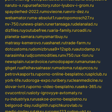
naruto-x.ru
pursefactory.ru
tor-lyubov-i-grom.ru
spayderhed-2022.ru
movieone.ru
evro-dez.ru
webamator.ru
ma-absolut1.ru
avtopomosch27.ru
nv-750.ru
news-plain.ru
nertansaga.ru
delanalad.ru
dizfiles.ru
youtubefree.ru
aria-family.ru
roadli.ru
planeta-samara.ru
mysmartbuy.ru
matrasy-kemerovo.ru
ashanet.ru
trade-farm.ru
dotcustoms.ru
domizbrusa9x12spb.ru
autodamp.ru
narasimha.ru
djcommodities.ru
nv750.ru
x-ton.ru
newsplain.ru
cardvoice.ru
modopaper.ru
manunae.ru
gbget.ru
alfeihavsalnassr.ru
madoma.ru
tajuncos.ru
petrovkasports.ru
porno-online-besplatno.ru
splclub.ru
york-life.ru
doroga-expo.ru
ribery.ru
cleanmedicine.ru
slovar-ivrit.ru
porno-video-besplatno.ru
seks-365.ru
ovucontrol.ru
sloty-igrovyye-avtomaty.ru
ru-industriya.ru
russkoe-porno-besplatno.ru
belgorod-day.ru
digilith.ru
pichkurovlab.ru
medic-today.ru
taksu.ru
comp123.ru
don-ykt.ru