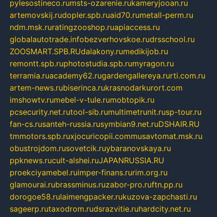
pylesostineco.ru
msts-ozarenie.ru
kameryjooan.ru
artemovskij.ru
dopler.spb.ru
aid70.ru
metall-perm.ru
ndm.msk.ru
ratingzooshop.ru
apiaccess.ru
globalautotrade.info
bezverhovskoe.ru
drsschool.ru
ZOOSMART.SPB.RU
dalakony.ru
medikijob.ru
remontt.spb.ru
photostudia.spb.ru
myragon.ru
terramia.ru
academy62.ru
gardengallereya.ru
rti.com.ru
artem-news.ru
biserinca.ru
krasnodarkurort.com
imshowtv.ru
mebel-v-tule.ru
mobtopik.ru
pcsecurity.net.ru
tool-sib.ru
multimetrunit.ru
sp-tour.ru
fan-cs.ru
santeh-russia.ru
symbian9.net.ru
DSHAIR.RU
tmmotors.spb.ru
xjocuricopii.com
musavtomat.msk.ru
obustrojdom.ru
sovetcik.ru
ybaranovskaya.ru
ppknews.ru
cult-alshei.ru
JAPANRUSSIA.RU
proekciyamebel.ru
imper-finans.ru
rim.org.ru
glamourai.ru
brassminus.ru
zabor-pro.ru
ftn.pp.ru
dorogoe58.ru
laimengpacker.ru
kuzova-zapchasti.ru
sageerp.ru
taxodrom.ru
dsrazvitie.ru
hardcity.net.ru