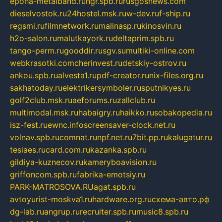
epoha-metalband.ru
ngr.spb.ru
rusgosnews.com
dieselvostok.ru
24hostel.msk.ru
w-dev.ru
f-ship.ru
regsmi.ru
filmnetwork.ru
malinasp.ru
kinosvin.ru
h2o-salon.ru
malutkayork.ru
deltaprim.spb.ru
tango-perm.ru
gooddir.ru
sgv.su
multiki-online.com
webkrasotki.com
cherinvest.ru
detskiy-ostrov.ru
ankou.spb.ru
alvesta1.ru
pdf-creator.ru
nix-files.org.ru
sakhatoday.ru
elektrikersymboler.ru
sputnikyes.ru
golf2club.msk.ru
aeforums.ru
zallclub.ru
multimodal.msk.ru
habaigry.ru
haikko.ru
sobakopedia.ru
isz-fest.ru
ewnc.info
screensaver-clock.net.ru
volnav.spb.ru
comnat.ru
npf.net.ru
7bit.pp.ru
kalugatur.ru
tesiaes.ru
card.com.ru
kazanka.spb.ru
gildiya-kuznecov.ru
kameryboavision.ru
griffoncom.spb.ru
fabrika-emotsiy.ru
PARK-MATROSOVA.RU
agat.spb.ru
avtoyurist-moskva1.ru
hardware.org.ru
схема-авто.рф
dg-lab.ru
angrup.ru
recruiter.spb.ru
music8.spb.ru