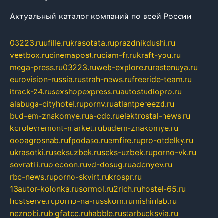
Актуальный каталог компаний по всей России
03223.ru
ufille.ru
krasotata.ru
prazdnikdushi.ru
veetbox.ru
cinemapost.ru
ciam-fr.ru
kraft-you.ru
mega-press.ru
03223.ru
web-explore.ru
rastenuya.ru
eurovision-russia.ru
strah-news.ru
freeride-team.ru
itrack-24.ru
sexshopexpress.ru
autostudiopro.ru
alabuga-cityhotel.ru
pornv.ru
atlantpereezd.ru
bud-em-znakomye.ru
a-cdc.ru
elektrostal-news.ru
korolevremont-market.ru
budem-znakomye.ru
oooagrosnab.ru
fpodaso.ru
emfire.ru
pro-otdelky.ru
ukrasotki.ru
seksuzbek.ru
seks-uzbek.ru
porno-vk.ru
sovratili.ru
olecoon.ru
vd-dosug.ru
adonyev.ru
rbc-news.ru
porno-skvirt.ru
krospr.ru
13autor-kolonka.ru
sormol.ru
2rich.ru
hostel-65.ru
hostserve.ru
porno-na-russkom.ru
mishinlab.ru
neznobi.ru
bigfatcc.ru
habble.ru
starbucksvia.ru