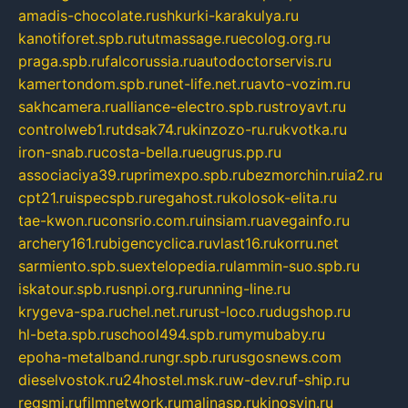
amadis-chocolate.ru
shkurki-karakulya.ru
kanotiforet.spb.ru
tutmassage.ru
ecolog.org.ru
praga.spb.ru
falcorussia.ru
autodoctorservis.ru
kamertondom.spb.ru
net-life.net.ru
avto-vozim.ru
sakhcamera.ru
alliance-electro.spb.ru
stroyavt.ru
controlweb1.ru
tdsak74.ru
kinzozo-ru.ru
kvotka.ru
iron-snab.ru
costa-bella.ru
eugrus.pp.ru
associaciya39.ru
primexpo.spb.ru
bezmorchin.ru
ia2.ru
cpt21.ru
ispecspb.ru
regahost.ru
kolosok-elita.ru
tae-kwon.ru
consrio.com.ru
insiam.ru
avegainfo.ru
archery161.ru
bigencyclica.ru
vlast16.ru
korru.net
sarmiento.spb.su
extelopedia.ru
lammin-suo.spb.ru
iskatour.spb.ru
snpi.org.ru
running-line.ru
krygeva-spa.ru
chel.net.ru
rust-loco.ru
dugshop.ru
hl-beta.spb.ru
school494.spb.ru
mymubaby.ru
epoha-metalband.ru
ngr.spb.ru
rusgosnews.com
dieselvostok.ru
24hostel.msk.ru
w-dev.ru
f-ship.ru
regsmi.ru
filmnetwork.ru
malinasp.ru
kinosvin.ru