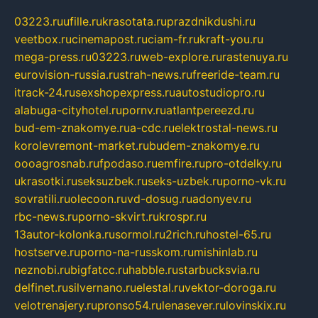
03223.ru
ufille.ru
krasotata.ru
prazdnikdushi.ru
veetbox.ru
cinemapost.ru
ciam-fr.ru
kraft-you.ru
mega-press.ru
03223.ru
web-explore.ru
rastenuya.ru
eurovision-russia.ru
strah-news.ru
freeride-team.ru
itrack-24.ru
sexshopexpress.ru
autostudiopro.ru
alabuga-cityhotel.ru
pornv.ru
atlantpereezd.ru
bud-em-znakomye.ru
a-cdc.ru
elektrostal-news.ru
korolevremont-market.ru
budem-znakomye.ru
oooagrosnab.ru
fpodaso.ru
emfire.ru
pro-otdelky.ru
ukrasotki.ru
seksuzbek.ru
seks-uzbek.ru
porno-vk.ru
sovratili.ru
olecoon.ru
vd-dosug.ru
adonyev.ru
rbc-news.ru
porno-skvirt.ru
krospr.ru
13autor-kolonka.ru
sormol.ru
2rich.ru
hostel-65.ru
hostserve.ru
porno-na-russkom.ru
mishinlab.ru
neznobi.ru
bigfatcc.ru
habble.ru
starbucksvia.ru
delfinet.ru
silvernano.ru
elestal.ru
vektor-doroga.ru
velotrenajery.ru
pronso54.ru
lenasever.ru
lovinskix.ru