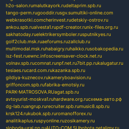
h2o-salon.ru
malutkayork.ru
deltaprim.spb.ru
tango-perm.ru
gooddir.ru
sgv.su
multiki-online.com
webkrasotki.com
cherinvest.ru
detskiy-ostrov.ru
ankou.spb.ru
alvesta1.ru
pdf-creator.ru
nix-files.org.ru
sakhatoday.ru
elektrikersymboler.ru
sputnikyes.ru
golf2club.msk.ru
aeforums.ru
zallclub.ru
multimodal.msk.ru
habaigry.ru
haikko.ru
sobakopedia.ru
isz-fest.ru
ewnc.info
screensaver-clock.net.ru
volnav.spb.ru
comnat.ru
npf.net.ru
7bit.pp.ru
kalugatur.ru
tesiaes.ru
card.com.ru
kazanka.spb.ru
gildiya-kuznecov.ru
kameryboavision.ru
griffoncom.spb.ru
fabrika-emotsiy.ru
PARK-MATROSOVA.RU
agat.spb.ru
avtoyurist-moskva1.ru
hardware.org.ru
схема-авто.рф
dg-lab.ru
angrup.ru
recruiter.spb.ru
music8.spb.ru
krsk124.ru
kubok.spb.ru
romanofforex.ru
analitikaplus.ru
spyonline.ru
zosikamery.ru
sloboda-ural.pp.ru
AUTO-COM.SU
hohota.net
alimy.ru