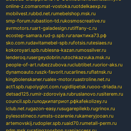
online-z.com
aromat-vostoka.ru
otdelkaexp.ru
mobilvest.ru
bbd.net.ru
mebelshop.msk.ru
smp-forum.ru
bastion-td.ru
kosmoscreative.ru
avrmotors.ru
art-galadesign.ru
tiffany-c.ru
ecostep-samara.ru
d-p.spb.ru
галактика73.рф
sko.com.ru
davitamebel-spb.ru
fotsis.ru
tesiaes.ru
kokoroyari.spb.ru
blesna-kazan.ru
mossilver.ru
lenderoq.ru
sergeydobrin.ru
tochkazvuka.msk.ru
people-of-art.ru
bezzubova.ru
clubtibet.ru
orior-aks.ru
dynamoauto.ru
szk-favorit.ru
carlines.ru
flatnsk.ru
kingbolenskaner.ru
alex-motor.ru
astroline.net.ru
act1.spb.ru
polyglot.com.ru
gidlipetsk.ru
ooo-driada.ru
detsad125.ru
mir-zdoroviya.ru
bruslanovo.ru
siterem.ru
council.spb.ru
лодкипатриот.рф
kafekolizey.ru
iclub.net.ru
gazon-easy.ru
sugarepilekb.ru
grinox.ru
pylesostineco.ru
msts-ozarenie.ru
kameryjooan.ru
artemovskij.ru
dopler.spb.ru
aid70.ru
metall-perm.ru
ndm.msk.ru
ratingzooshop.ru
apiaccess.ru