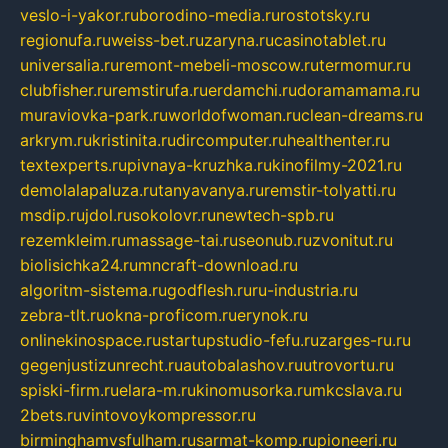
veslo-i-yakor.ru
borodino-media.ru
rostotsky.ru
regionufa.ru
weiss-bet.ru
zaryna.ru
casinotablet.ru
universalia.ru
remont-mebeli-moscow.ru
termomur.ru
clubfisher.ru
remstirufa.ru
erdamchi.ru
doramamama.ru
muraviovka-park.ru
worldofwoman.ru
clean-dreams.ru
arkrym.ru
kristinita.ru
dircomputer.ru
healthenter.ru
textexperts.ru
pivnaya-kruzhka.ru
kinofilmy-2021.ru
demolalapaluza.ru
tanyavanya.ru
remstir-tolyatti.ru
msdip.ru
jdol.ru
sokolovr.ru
newtech-spb.ru
rezemkleim.ru
massage-tai.ru
seonub.ru
zvonitut.ru
biolisichka24.ru
mncraft-download.ru
algoritm-sistema.ru
godflesh.ru
ru-industria.ru
zebra-tlt.ru
okna-proficom.ru
erynok.ru
onlinekinospace.ru
startupstudio-fefu.ru
zarges-ru.ru
gegenjustizunrecht.ru
autobalashov.ru
utrovortu.ru
spiski-firm.ru
elara-m.ru
kinomusorka.ru
mkcslava.ru
2bets.ru
vintovoykompressor.ru
birminghamvsfulham.ru
sarmat-komp.ru
pioneeri.ru