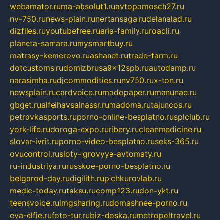
webamator.ru
ma-absolut1.ru
avtopomosch27.ru
nv-750.ru
news-plain.ru
nertansaga.ru
delanalad.ru
dizfiles.ru
youtubefree.ru
aria-family.ru
roadli.ru
planeta-samara.ru
mysmartbuy.ru
matrasy-kemerovo.ru
ashanet.ru
trade-farm.ru
dotcustoms.ru
domizbrusa9x12spb.ru
autodamp.ru
narasimha.ru
djcommodities.ru
nv750.ru
x-ton.ru
newsplain.ru
cardvoice.ru
modopaper.ru
manunae.ru
gbget.ru
alfeihavsalnassr.ru
madoma.ru
tajuncos.ru
petrovkasports.ru
porno-online-besplatno.ru
splclub.ru
york-life.ru
doroga-expo.ru
ribery.ru
cleanmedicine.ru
slovar-ivrit.ru
porno-video-besplatno.ru
seks-365.ru
ovucontrol.ru
sloty-igrovyye-avtomaty.ru
ru-industriya.ru
russkoe-porno-besplatno.ru
belgorod-day.ru
digilith.ru
pichkurovlab.ru
medic-today.ru
taksu.ru
comp123.ru
don-ykt.ru
teensvoice.ru
imgsharing.ru
domashnee-porno.ru
eva-elfie.ru
foto-tur.ru
biz-doska.ru
metropoltravel.ru