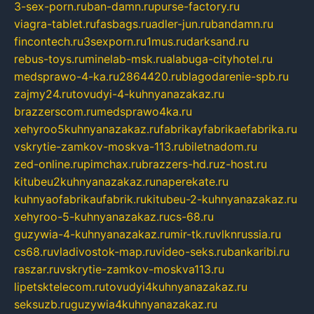
3-sex-porn.ru
ban-damn.ru
purse-factory.ru
viagra-tablet.ru
fasbags.ru
adler-jun.ru
bandamn.ru
fincontech.ru
3sexporn.ru
1mus.ru
darksand.ru
rebus-toys.ru
minelab-msk.ru
alabuga-cityhotel.ru
medsprawo-4-ka.ru
2864420.ru
blagodarenie-spb.ru
zajmy24.ru
tovudyi-4-kuhnyanazakaz.ru
brazzerscom.ru
medsprawo4ka.ru
xehyroo5kuhnyanazakaz.ru
fabrikayfabrikaefabrika.ru
vskrytie-zamkov-moskva-113.ru
biletnadom.ru
zed-online.ru
pimchax.ru
brazzers-hd.ru
z-host.ru
kitubeu2kuhnyanazakaz.ru
naperekate.ru
kuhnyaofabrikaufabrik.ru
kitubeu-2-kuhnyanazakaz.ru
xehyroo-5-kuhnyanazakaz.ru
cs-68.ru
guzywia-4-kuhnyanazakaz.ru
mir-tk.ru
vlknrussia.ru
cs68.ru
vladivostok-map.ru
video-seks.ru
bankaribi.ru
raszar.ru
vskrytie-zamkov-moskva113.ru
lipetsktelecom.ru
tovudyi4kuhnyanazakaz.ru
seksuzb.ru
guzywia4kuhnyanazakaz.ru