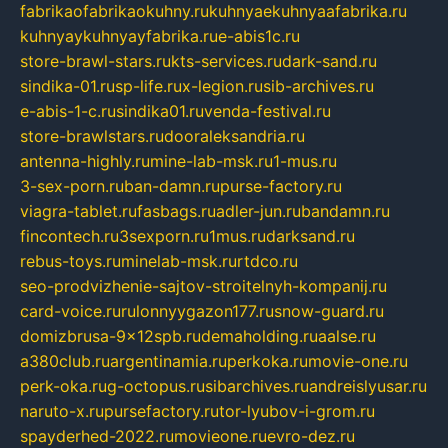
fabrikaofabrikaokuhny.ru
kuhnyaekuhnyaafabrika.ru
kuhnyaykuhnyayfabrika.ru
e-abis1c.ru
store-brawl-stars.ru
kts-services.ru
dark-sand.ru
sindika-01.ru
sp-life.ru
x-legion.ru
sib-archives.ru
e-abis-1-c.ru
sindika01.ru
venda-festival.ru
store-brawlstars.ru
dooraleksandria.ru
antenna-highly.ru
mine-lab-msk.ru
1-mus.ru
3-sex-porn.ru
ban-damn.ru
purse-factory.ru
viagra-tablet.ru
fasbags.ru
adler-jun.ru
bandamn.ru
fincontech.ru
3sexporn.ru
1mus.ru
darksand.ru
rebus-toys.ru
minelab-msk.ru
rtdco.ru
seo-prodvizhenie-sajtov-stroitelnyh-kompanij.ru
card-voice.ru
rulonnyygazon177.ru
snow-guard.ru
domizbrusa-9x12spb.ru
demaholding.ru
aalse.ru
a380club.ru
argentinamia.ru
perkoka.ru
movie-one.ru
perk-oka.ru
g-octopus.ru
sibarchives.ru
andreislyusar.ru
naruto-x.ru
pursefactory.ru
tor-lyubov-i-grom.ru
spayderhed-2022.ru
movieone.ru
evro-dez.ru