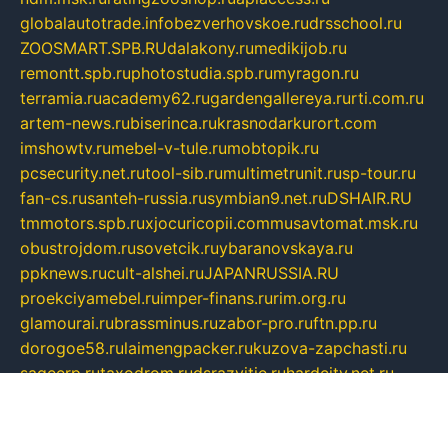
globalautotrade.info
bezverhovskoe.ru
drsschool.ru
ZOOSMART.SPB.RU
dalakony.ru
medikijob.ru
remontt.spb.ru
photostudia.spb.ru
myragon.ru
terramia.ru
academy62.ru
gardengallereya.ru
rti.com.ru
artem-news.ru
biserinca.ru
krasnodarkurort.com
imshowtv.ru
mebel-v-tule.ru
mobtopik.ru
pcsecurity.net.ru
tool-sib.ru
multimetrunit.ru
sp-tour.ru
fan-cs.ru
santeh-russia.ru
symbian9.net.ru
DSHAIR.RU
tmmotors.spb.ru
xjocuricopii.com
musavtomat.msk.ru
obustrojdom.ru
sovetcik.ru
ybaranovskaya.ru
ppknews.ru
cult-alshei.ru
JAPANRUSSIA.RU
proekciyamebel.ru
imper-finans.ru
rim.org.ru
glamourai.ru
brassminus.ru
zabor-pro.ru
ftn.pp.ru
dorogoe58.ru
laimengpacker.ru
kuzova-zapchasti.ru
sageerp.ru
taxodrom.ru
dsrazvitie.ru
hardcity.net.ru
ratinghomegames.ru
topservice25.ru
gubernyan.ru
gtglasslined.ru
ii4.ru
tssport.spb.ru
andorra24.com