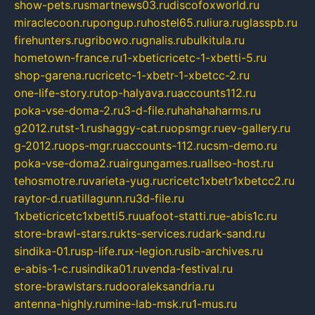
show-pets.ru
smartnews03.ru
discofoxworld.ru
miraclecoon.ru
pongup.ru
hostel65.ru
liura.ru
glasspb.ru
firehunters.ru
gribowo.ru
gnalis.ru
bulkitula.ru
hometown-france.ru
1-xbeticricetc-1-xbetti-5.ru
shop-garena.ru
cricetc-1-xbetr-1-xbetcc-2.ru
one-life-story.ru
top-halyava.ru
accounts112.ru
poka-vse-doma-2.ru
3-d-file.ru
hahahaharms.ru
g2012.ru
tst-1.ru
shaggy-cat.ru
opsmgr.ru
ev-gallery.ru
g-2012.ru
ops-mgr.ru
accounts-112.ru
csm-demo.ru
poka-vse-doma2.ru
airgungames.ru
allseo-host.ru
tehosmotre.ru
varieta-yug.ru
cricetc1xbetr1xbetcc2.ru
raytor-d.ru
atillagunn.ru
3d-file.ru
1xbeticricetc1xbetti5.ru
uafoot-statti.ru
e-abis1c.ru
store-brawl-stars.ru
kts-services.ru
dark-sand.ru
sindika-01.ru
sp-life.ru
x-legion.ru
sib-archives.ru
e-abis-1-c.ru
sindika01.ru
venda-festival.ru
store-brawlstars.ru
dooraleksandria.ru
antenna-highly.ru
mine-lab-msk.ru
1-mus.ru