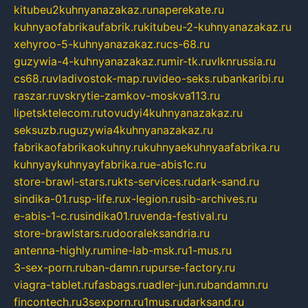
kitubeu2kuhnyanazakaz.ru
naperekate.ru
kuhnyaofabrikaufabrik.ru
kitubeu-2-kuhnyanazakaz.ru
xehyroo-5-kuhnyanazakaz.ru
cs-68.ru
guzywia-4-kuhnyanazakaz.ru
mir-tk.ru
vlknrussia.ru
cs68.ru
vladivostok-map.ru
video-seks.ru
bankaribi.ru
raszar.ru
vskrytie-zamkov-moskva113.ru
lipetsktelecom.ru
tovudyi4kuhnyanazakaz.ru
seksuzb.ru
guzywia4kuhnyanazakaz.ru
fabrikaofabrikaokuhny.ru
kuhnyaekuhnyaafabrika.ru
kuhnyaykuhnyayfabrika.ru
e-abis1c.ru
store-brawl-stars.ru
kts-services.ru
dark-sand.ru
sindika-01.ru
sp-life.ru
x-legion.ru
sib-archives.ru
e-abis-1-c.ru
sindika01.ru
venda-festival.ru
store-brawlstars.ru
dooraleksandria.ru
antenna-highly.ru
mine-lab-msk.ru
1-mus.ru
3-sex-porn.ru
ban-damn.ru
purse-factory.ru
viagra-tablet.ru
fasbags.ru
adler-jun.ru
bandamn.ru
fincontech.ru
3sexporn.ru
1mus.ru
darksand.ru