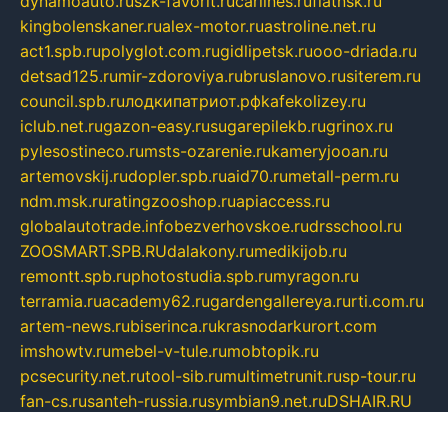
dynamoauto.ru
szk-favorit.ru
carlines.ru
flatnsk.ru
kingbolenskaner.ru
alex-motor.ru
astroline.net.ru
act1.spb.ru
polyglot.com.ru
gidlipetsk.ru
ooo-driada.ru
detsad125.ru
mir-zdoroviya.ru
bruslanovo.ru
siterem.ru
council.spb.ru
лодкипатриот.рф
kafekolizey.ru
iclub.net.ru
gazon-easy.ru
sugarepilekb.ru
grinox.ru
pylesostineco.ru
msts-ozarenie.ru
kameryjooan.ru
artemovskij.ru
dopler.spb.ru
aid70.ru
metall-perm.ru
ndm.msk.ru
ratingzooshop.ru
apiaccess.ru
globalautotrade.info
bezverhovskoe.ru
drsschool.ru
ZOOSMART.SPB.RU
dalakony.ru
medikijob.ru
remontt.spb.ru
photostudia.spb.ru
myragon.ru
terramia.ru
academy62.ru
gardengallereya.ru
rti.com.ru
artem-news.ru
biserinca.ru
krasnodarkurort.com
imshowtv.ru
mebel-v-tule.ru
mobtopik.ru
pcsecurity.net.ru
tool-sib.ru
multimetrunit.ru
sp-tour.ru
fan-cs.ru
santeh-russia.ru
symbian9.net.ru
DSHAIR.RU
tmmotors.spb.ru
xjocuricopii.com
musavtomat.msk.ru