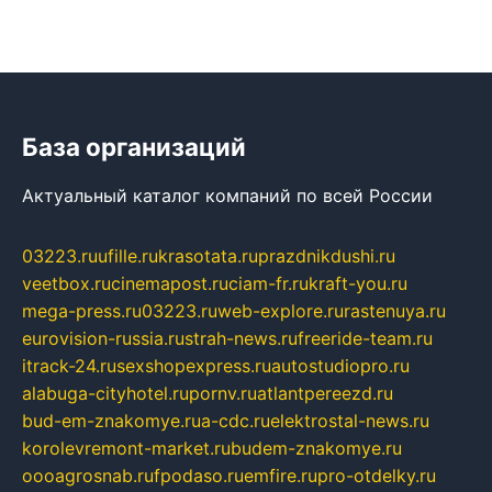
База организаций
Актуальный каталог компаний по всей России
03223.ru
ufille.ru
krasotata.ru
prazdnikdushi.ru
veetbox.ru
cinemapost.ru
ciam-fr.ru
kraft-you.ru
mega-press.ru
03223.ru
web-explore.ru
rastenuya.ru
eurovision-russia.ru
strah-news.ru
freeride-team.ru
itrack-24.ru
sexshopexpress.ru
autostudiopro.ru
alabuga-cityhotel.ru
pornv.ru
atlantpereezd.ru
bud-em-znakomye.ru
a-cdc.ru
elektrostal-news.ru
korolevremont-market.ru
budem-znakomye.ru
oooagrosnab.ru
fpodaso.ru
emfire.ru
pro-otdelky.ru