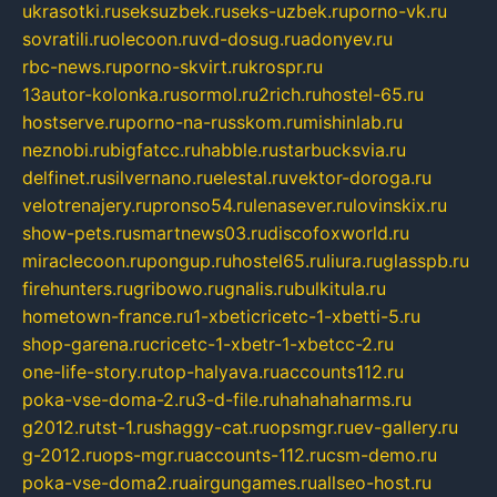
ukrasotki.ru
seksuzbek.ru
seks-uzbek.ru
porno-vk.ru
sovratili.ru
olecoon.ru
vd-dosug.ru
adonyev.ru
rbc-news.ru
porno-skvirt.ru
krospr.ru
13autor-kolonka.ru
sormol.ru
2rich.ru
hostel-65.ru
hostserve.ru
porno-na-russkom.ru
mishinlab.ru
neznobi.ru
bigfatcc.ru
habble.ru
starbucksvia.ru
delfinet.ru
silvernano.ru
elestal.ru
vektor-doroga.ru
velotrenajery.ru
pronso54.ru
lenasever.ru
lovinskix.ru
show-pets.ru
smartnews03.ru
discofoxworld.ru
miraclecoon.ru
pongup.ru
hostel65.ru
liura.ru
glasspb.ru
firehunters.ru
gribowo.ru
gnalis.ru
bulkitula.ru
hometown-france.ru
1-xbeticricetc-1-xbetti-5.ru
shop-garena.ru
cricetc-1-xbetr-1-xbetcc-2.ru
one-life-story.ru
top-halyava.ru
accounts112.ru
poka-vse-doma-2.ru
3-d-file.ru
hahahaharms.ru
g2012.ru
tst-1.ru
shaggy-cat.ru
opsmgr.ru
ev-gallery.ru
g-2012.ru
ops-mgr.ru
accounts-112.ru
csm-demo.ru
poka-vse-doma2.ru
airgungames.ru
allseo-host.ru