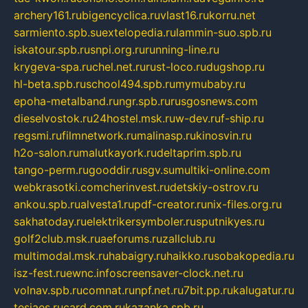
archery161.ru
bigencyclica.ru
vlast16.ru
korru.net
sarmiento.spb.su
extelopedia.ru
lammin-suo.spb.ru
iskatour.spb.ru
snpi.org.ru
running-line.ru
krygeva-spa.ru
chel.net.ru
rust-loco.ru
dugshop.ru
hl-beta.spb.ru
school494.spb.ru
mymubaby.ru
epoha-metalband.ru
ngr.spb.ru
rusgosnews.com
dieselvostok.ru
24hostel.msk.ru
w-dev.ru
f-ship.ru
regsmi.ru
filmnetwork.ru
malinasp.ru
kinosvin.ru
h2o-salon.ru
malutkayork.ru
deltaprim.spb.ru
tango-perm.ru
gooddir.ru
sgv.su
multiki-online.com
webkrasotki.com
cherinvest.ru
detskiy-ostrov.ru
ankou.spb.ru
alvesta1.ru
pdf-creator.ru
nix-files.org.ru
sakhatoday.ru
elektrikersymboler.ru
sputnikyes.ru
golf2club.msk.ru
aeforums.ru
zallclub.ru
multimodal.msk.ru
habaigry.ru
haikko.ru
sobakopedia.ru
isz-fest.ru
ewnc.info
screensaver-clock.net.ru
volnav.spb.ru
comnat.ru
npf.net.ru
7bit.pp.ru
kalugatur.ru
tesiaes.ru
card.com.ru
kazanka.spb.ru