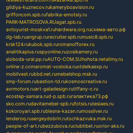
gildiya-kuznecov.ru
kameryboavision.ru
griffoncom.spb.ru
fabrika-emotsiy.ru
PARK-MATROSOVA.RU
agat.spb.ru
avtoyurist-moskva1.ru
hardware.org.ru
схема-авто.рф
dg-lab.ru
angrup.ru
recruiter.spb.ru
music8.spb.ru
krsk124.ru
kubok.spb.ru
romanofforex.ru
analitikaplus.ru
spyonline.ru
zosikamery.ru
sloboda-ural.pp.ru
AUTO-COM.SU
hohota.net
alimy.ru
online-z.com
aromat-vostoka.ru
otdelkaexp.ru
mobilvest.ru
bbd.net.ru
mebelshop.msk.ru
smp-forum.ru
bastion-td.ru
kosmoscreative.ru
avrmotors.ru
art-galadesign.ru
tiffany-c.ru
ecostep-samara.ru
d-p.spb.ru
галактика73.рф
sko.com.ru
davitamebel-spb.ru
fotsis.ru
tesiaes.ru
kokoroyari.spb.ru
blesna-kazan.ru
mossilver.ru
lenderoq.ru
sergeydobrin.ru
tochkazvuka.msk.ru
people-of-art.ru
bezzubova.ru
clubtibet.ru
orior-aks.ru