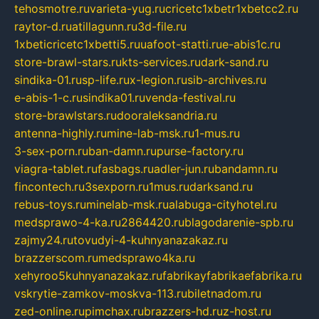
tehosmotre.ru
varieta-yug.ru
cricetc1xbetr1xbetcc2.ru
raytor-d.ru
atillagunn.ru
3d-file.ru
1xbeticricetc1xbetti5.ru
uafoot-statti.ru
e-abis1c.ru
store-brawl-stars.ru
kts-services.ru
dark-sand.ru
sindika-01.ru
sp-life.ru
x-legion.ru
sib-archives.ru
e-abis-1-c.ru
sindika01.ru
venda-festival.ru
store-brawlstars.ru
dooraleksandria.ru
antenna-highly.ru
mine-lab-msk.ru
1-mus.ru
3-sex-porn.ru
ban-damn.ru
purse-factory.ru
viagra-tablet.ru
fasbags.ru
adler-jun.ru
bandamn.ru
fincontech.ru
3sexporn.ru
1mus.ru
darksand.ru
rebus-toys.ru
minelab-msk.ru
alabuga-cityhotel.ru
medsprawo-4-ka.ru
2864420.ru
blagodarenie-spb.ru
zajmy24.ru
tovudyi-4-kuhnyanazakaz.ru
brazzerscom.ru
medsprawo4ka.ru
xehyroo5kuhnyanazakaz.ru
fabrikayfabrikaefabrika.ru
vskrytie-zamkov-moskva-113.ru
biletnadom.ru
zed-online.ru
pimchax.ru
brazzers-hd.ru
z-host.ru