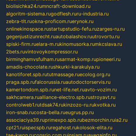
biolisichka24.ru
mncraft-download.ru
algoritm-sistema.ru
godflesh.ru
ru-industria.ru
zebra-tlt.ru
okna-proficom.ru
erynok.ru
onlinekinospace.ru
startupstudio-fefu.ru
zarges-ru.ru
gegenjustizunrecht.ru
autobalashov.ru
utrovortu.ru
spiski-firm.ru
elara-m.ru
kinomusorka.ru
mkcslava.ru
2bets.ru
vintovoykompressor.ru
birminghamvsfulham.ru
sarmat-komp.ru
pioneeri.ru
amadis-chocolate.ru
shkurki-karakulya.ru
kanotiforet.spb.ru
tutmassage.ru
ecolog.org.ru
praga.spb.ru
falcorussia.ru
autodoctorservis.ru
kamertondom.spb.ru
net-life.net.ru
avto-vozim.ru
sakhcamera.ru
alliance-electro.spb.ru
stroyavt.ru
controlweb1.ru
tdsak74.ru
kinzozo-ru.ru
kvotka.ru
iron-snab.ru
costa-bella.ru
eugrus.pp.ru
associaciya39.ru
primexpo.spb.ru
bezmorchin.ru
ia2.ru
cpt21.ru
ispecspb.ru
regahost.ru
kolosok-elita.ru
tae-kwon.ru
consrio.com.ru
insiam.ru
avegainfo.ru