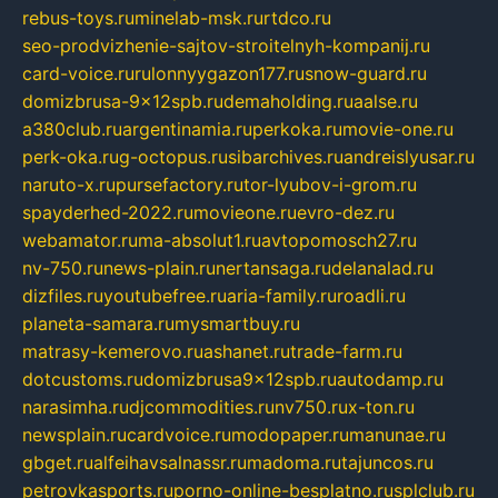
rebus-toys.ru
minelab-msk.ru
rtdco.ru
seo-prodvizhenie-sajtov-stroitelnyh-kompanij.ru
card-voice.ru
rulonnyygazon177.ru
snow-guard.ru
domizbrusa-9x12spb.ru
demaholding.ru
aalse.ru
a380club.ru
argentinamia.ru
perkoka.ru
movie-one.ru
perk-oka.ru
g-octopus.ru
sibarchives.ru
andreislyusar.ru
naruto-x.ru
pursefactory.ru
tor-lyubov-i-grom.ru
spayderhed-2022.ru
movieone.ru
evro-dez.ru
webamator.ru
ma-absolut1.ru
avtopomosch27.ru
nv-750.ru
news-plain.ru
nertansaga.ru
delanalad.ru
dizfiles.ru
youtubefree.ru
aria-family.ru
roadli.ru
planeta-samara.ru
mysmartbuy.ru
matrasy-kemerovo.ru
ashanet.ru
trade-farm.ru
dotcustoms.ru
domizbrusa9x12spb.ru
autodamp.ru
narasimha.ru
djcommodities.ru
nv750.ru
x-ton.ru
newsplain.ru
cardvoice.ru
modopaper.ru
manunae.ru
gbget.ru
alfeihavsalnassr.ru
madoma.ru
tajuncos.ru
petrovkasports.ru
porno-online-besplatno.ru
splclub.ru