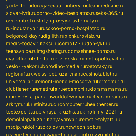
york-life.ru
doroga-expo.ru
ribery.ru
cleanmedicine.ru
slovar-ivrit.ru
porno-video-besplatno.ru
seks-365.ru
ovucontrol.ru
sloty-igrovyye-avtomaty.ru
ru-industriya.ru
russkoe-porno-besplatno.ru
belgorod-day.ru
digilith.ru
pichkurovlab.ru
medic-today.ru
taksu.ru
comp123.ru
don-ykt.ru
teensvoice.ru
imgsharing.ru
domashnee-porno.ru
eva-elfie.ru
foto-tur.ru
biz-doska.ru
metropoltravel.ru
veslo-i-yakor.ru
borodino-media.ru
rostotsky.ru
regionufa.ru
weiss-bet.ru
zaryna.ru
casinotablet.ru
universalia.ru
remont-mebeli-moscow.ru
termomur.ru
clubfisher.ru
remstirufa.ru
erdamchi.ru
doramamama.ru
muraviovka-park.ru
worldofwoman.ru
clean-dreams.ru
arkrym.ru
kristinita.ru
dircomputer.ru
healthenter.ru
textexperts.ru
pivnaya-kruzhka.ru
kinofilmy-2021.ru
demolalapaluza.ru
tanyavanya.ru
remstir-tolyatti.ru
msdip.ru
jdol.ru
sokolovr.ru
newtech-spb.ru
rezemkleim.ru
massage-tai.ru
seonub.ru
zvonitut.ru