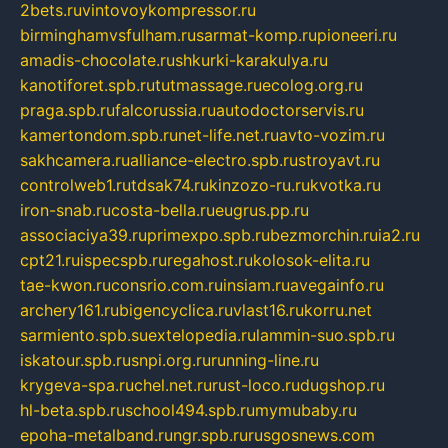
2bets.ru
vintovoykompressor.ru
birminghamvsfulham.ru
sarmat-komp.ru
pioneeri.ru
amadis-chocolate.ru
shkurki-karakulya.ru
kanotiforet.spb.ru
tutmassage.ru
ecolog.org.ru
praga.spb.ru
falcorussia.ru
autodoctorservis.ru
kamertondom.spb.ru
net-life.net.ru
avto-vozim.ru
sakhcamera.ru
alliance-electro.spb.ru
stroyavt.ru
controlweb1.ru
tdsak74.ru
kinzozo-ru.ru
kvotka.ru
iron-snab.ru
costa-bella.ru
eugrus.pp.ru
associaciya39.ru
primexpo.spb.ru
bezmorchin.ru
ia2.ru
cpt21.ru
ispecspb.ru
regahost.ru
kolosok-elita.ru
tae-kwon.ru
consrio.com.ru
insiam.ru
avegainfo.ru
archery161.ru
bigencyclica.ru
vlast16.ru
korru.net
sarmiento.spb.su
extelopedia.ru
lammin-suo.spb.ru
iskatour.spb.ru
snpi.org.ru
running-line.ru
krygeva-spa.ru
chel.net.ru
rust-loco.ru
dugshop.ru
hl-beta.spb.ru
school494.spb.ru
mymubaby.ru
epoha-metalband.ru
ngr.spb.ru
rusgosnews.com