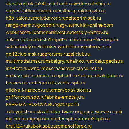
dieselvostok.ru
24hostel.msk.ru
w-dev.ru
f-ship.ru
regsmi.ru
filmnetwork.ru
malinasp.ru
kinosvin.ru
h2o-salon.ru
malutkayork.ru
deltaprim.spb.ru
tango-perm.ru
gooddir.ru
sgv.su
multiki-online.com
webkrasotki.com
cherinvest.ru
detskiy-ostrov.ru
ankou.spb.ru
alvesta1.ru
pdf-creator.ru
nix-files.org.ru
sakhatoday.ru
elektrikersymboler.ru
sputnikyes.ru
golf2club.msk.ru
aeforums.ru
zallclub.ru
multimodal.msk.ru
habaigry.ru
haikko.ru
sobakopedia.ru
isz-fest.ru
ewnc.info
screensaver-clock.net.ru
volnav.spb.ru
comnat.ru
npf.net.ru
7bit.pp.ru
kalugatur.ru
tesiaes.ru
card.com.ru
kazanka.spb.ru
gildiya-kuznecov.ru
kameryboavision.ru
griffoncom.spb.ru
fabrika-emotsiy.ru
PARK-MATROSOVA.RU
agat.spb.ru
avtoyurist-moskva1.ru
hardware.org.ru
схема-авто.рф
dg-lab.ru
angrup.ru
recruiter.spb.ru
music8.spb.ru
krsk124.ru
kubok.spb.ru
romanofforex.ru