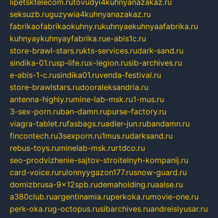
lipetsktelecom.ru
tovudyi4kuhnyanazakaz.ru
seksuzb.ru
guzywia4kuhnyanazakaz.ru
fabrikaofabrikaokuhny.ru
kuhnyaekuhnyaafabrika.ru
kuhnyaykuhnyayfabrika.ru
e-abis1c.ru
store-brawl-stars.ru
kts-services.ru
dark-sand.ru
sindika-01.ru
sp-life.ru
x-legion.ru
sib-archives.ru
e-abis-1-c.ru
sindika01.ru
venda-festival.ru
store-brawlstars.ru
dooraleksandria.ru
antenna-highly.ru
mine-lab-msk.ru
1-mus.ru
3-sex-porn.ru
ban-damn.ru
purse-factory.ru
viagra-tablet.ru
fasbags.ru
adler-jun.ru
bandamn.ru
fincontech.ru
3sexporn.ru
1mus.ru
darksand.ru
rebus-toys.ru
minelab-msk.ru
rtdco.ru
seo-prodvizhenie-sajtov-stroitelnyh-kompanij.ru
card-voice.ru
rulonnyygazon177.ru
snow-guard.ru
domizbrusa-9x12spb.ru
demaholding.ru
aalse.ru
a380club.ru
argentinamia.ru
perkoka.ru
movie-one.ru
perk-oka.ru
g-octopus.ru
sibarchives.ru
andreislyusar.ru