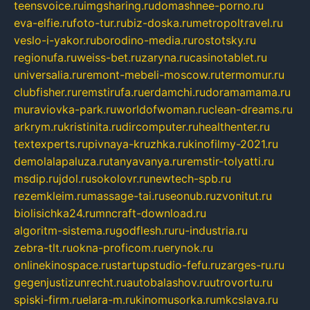
teensvoice.ru
imgsharing.ru
domashnee-porno.ru
eva-elfie.ru
foto-tur.ru
biz-doska.ru
metropoltravel.ru
veslo-i-yakor.ru
borodino-media.ru
rostotsky.ru
regionufa.ru
weiss-bet.ru
zaryna.ru
casinotablet.ru
universalia.ru
remont-mebeli-moscow.ru
termomur.ru
clubfisher.ru
remstirufa.ru
erdamchi.ru
doramamama.ru
muraviovka-park.ru
worldofwoman.ru
clean-dreams.ru
arkrym.ru
kristinita.ru
dircomputer.ru
healthenter.ru
textexperts.ru
pivnaya-kruzhka.ru
kinofilmy-2021.ru
demolalapaluza.ru
tanyavanya.ru
remstir-tolyatti.ru
msdip.ru
jdol.ru
sokolovr.ru
newtech-spb.ru
rezemkleim.ru
massage-tai.ru
seonub.ru
zvonitut.ru
biolisichka24.ru
mncraft-download.ru
algoritm-sistema.ru
godflesh.ru
ru-industria.ru
zebra-tlt.ru
okna-proficom.ru
erynok.ru
onlinekinospace.ru
startupstudio-fefu.ru
zarges-ru.ru
gegenjustizunrecht.ru
autobalashov.ru
utrovortu.ru
spiski-firm.ru
elara-m.ru
kinomusorka.ru
mkcslava.ru