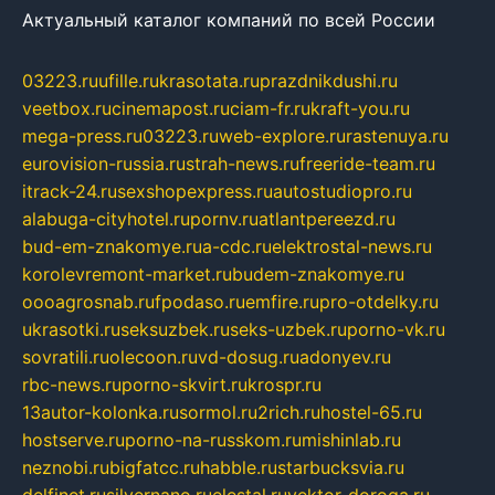
Актуальный каталог компаний по всей России
03223.ru
ufille.ru
krasotata.ru
prazdnikdushi.ru
veetbox.ru
cinemapost.ru
ciam-fr.ru
kraft-you.ru
mega-press.ru
03223.ru
web-explore.ru
rastenuya.ru
eurovision-russia.ru
strah-news.ru
freeride-team.ru
itrack-24.ru
sexshopexpress.ru
autostudiopro.ru
alabuga-cityhotel.ru
pornv.ru
atlantpereezd.ru
bud-em-znakomye.ru
a-cdc.ru
elektrostal-news.ru
korolevremont-market.ru
budem-znakomye.ru
oooagrosnab.ru
fpodaso.ru
emfire.ru
pro-otdelky.ru
ukrasotki.ru
seksuzbek.ru
seks-uzbek.ru
porno-vk.ru
sovratili.ru
olecoon.ru
vd-dosug.ru
adonyev.ru
rbc-news.ru
porno-skvirt.ru
krospr.ru
13autor-kolonka.ru
sormol.ru
2rich.ru
hostel-65.ru
hostserve.ru
porno-na-russkom.ru
mishinlab.ru
neznobi.ru
bigfatcc.ru
habble.ru
starbucksvia.ru
delfinet.ru
silvernano.ru
elestal.ru
vektor-doroga.ru