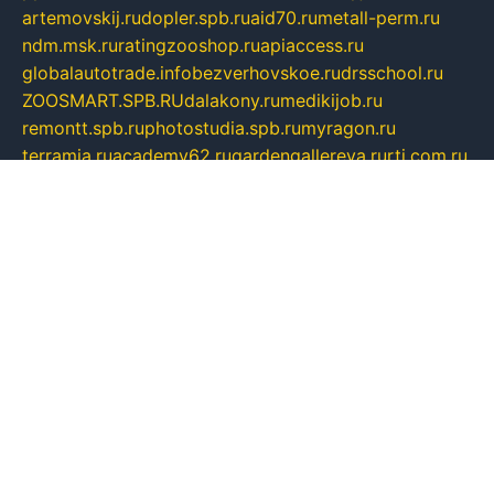
artemovskij.ru
dopler.spb.ru
aid70.ru
metall-perm.ru
ndm.msk.ru
ratingzooshop.ru
apiaccess.ru
globalautotrade.info
bezverhovskoe.ru
drsschool.ru
ZOOSMART.SPB.RU
dalakony.ru
medikijob.ru
remontt.spb.ru
photostudia.spb.ru
myragon.ru
terramia.ru
academy62.ru
gardengallereya.ru
rti.com.ru
artem-news.ru
biserinca.ru
krasnodarkurort.com
imshowtv.ru
mebel-v-tule.ru
mobtopik.ru
pcsecurity.net.ru
tool-sib.ru
multimetrunit.ru
sp-tour.ru
fan-cs.ru
santeh-russia.ru
symbian9.net.ru
DSHAIR.RU
tmmotors.spb.ru
xjocuricopii.com
musavtomat.msk.ru
obustrojdom.ru
sovetcik.ru
ybaranovskaya.ru
ppknews.ru
cult-alshei.ru
JAPANRUSSIA.RU
proekciyamebel.ru
imper-finans.ru
rim.org.ru
glamourai.ru
brassminus.ru
zabor-pro.ru
ftn.pp.ru
dorogoe58.ru
laimengpacker.ru
kuzova-zapchasti.ru
sageerp.ru
taxodrom.ru
dsrazvitie.ru
hardcity.net.ru
ratinghomegames.ru
topservice25.ru
gubernyan.ru