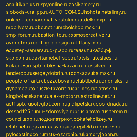
analitikaplus.ru
spyonline.ru
zosikamery.ru
sloboda-ural.pp.ru
AUTO-COM.SU
hohota.net
alimy.ru
online-z.com
aromat-vostoka.ru
otdelkaexp.ru
mobilvest.ru
bbd.net.ru
mebelshop.msk.ru
smp-forum.ru
bastion-td.ru
kosmoscreative.ru
avrmotors.ru
art-galadesign.ru
tiffany-c.ru
ecostep-samara.ru
d-p.spb.ru
галактика73.рф
sko.com.ru
davitamebel-spb.ru
fotsis.ru
tesiaes.ru
kokoroyari.spb.ru
blesna-kazan.ru
mossilver.ru
lenderoq.ru
sergeydobrin.ru
tochkazvuka.msk.ru
people-of-art.ru
bezzubova.ru
clubtibet.ru
orior-aks.ru
dynamoauto.ru
szk-favorit.ru
carlines.ru
flatnsk.ru
kingbolenskaner.ru
alex-motor.ru
astroline.net.ru
act1.spb.ru
polyglot.com.ru
gidlipetsk.ru
ooo-driada.ru
detsad125.ru
mir-zdoroviya.ru
bruslanovo.ru
siterem.ru
council.spb.ru
лодкипатриот.рф
kafekolizey.ru
iclub.net.ru
gazon-easy.ru
sugarepilekb.ru
grinox.ru
pylesostineco.ru
msts-ozarenie.ru
kameryjooan.ru