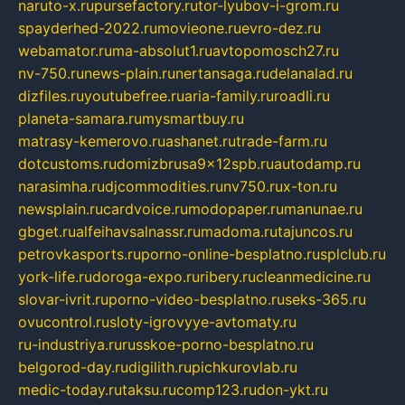
naruto-x.ru
pursefactory.ru
tor-lyubov-i-grom.ru
spayderhed-2022.ru
movieone.ru
evro-dez.ru
webamator.ru
ma-absolut1.ru
avtopomosch27.ru
nv-750.ru
news-plain.ru
nertansaga.ru
delanalad.ru
dizfiles.ru
youtubefree.ru
aria-family.ru
roadli.ru
planeta-samara.ru
mysmartbuy.ru
matrasy-kemerovo.ru
ashanet.ru
trade-farm.ru
dotcustoms.ru
domizbrusa9x12spb.ru
autodamp.ru
narasimha.ru
djcommodities.ru
nv750.ru
x-ton.ru
newsplain.ru
cardvoice.ru
modopaper.ru
manunae.ru
gbget.ru
alfeihavsalnassr.ru
madoma.ru
tajuncos.ru
petrovkasports.ru
porno-online-besplatno.ru
splclub.ru
york-life.ru
doroga-expo.ru
ribery.ru
cleanmedicine.ru
slovar-ivrit.ru
porno-video-besplatno.ru
seks-365.ru
ovucontrol.ru
sloty-igrovyye-avtomaty.ru
ru-industriya.ru
russkoe-porno-besplatno.ru
belgorod-day.ru
digilith.ru
pichkurovlab.ru
medic-today.ru
taksu.ru
comp123.ru
don-ykt.ru