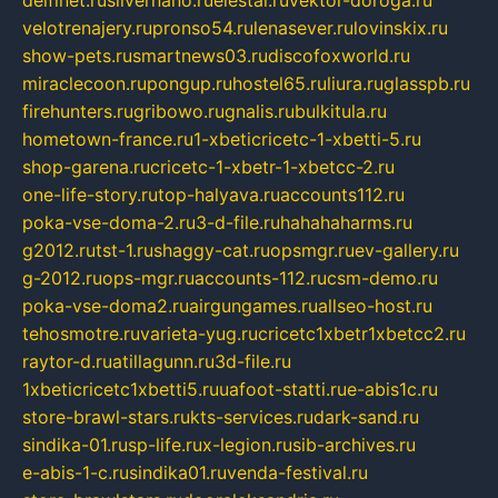
velotrenajery.ru
pronso54.ru
lenasever.ru
lovinskix.ru
show-pets.ru
smartnews03.ru
discofoxworld.ru
miraclecoon.ru
pongup.ru
hostel65.ru
liura.ru
glasspb.ru
firehunters.ru
gribowo.ru
gnalis.ru
bulkitula.ru
hometown-france.ru
1-xbeticricetc-1-xbetti-5.ru
shop-garena.ru
cricetc-1-xbetr-1-xbetcc-2.ru
one-life-story.ru
top-halyava.ru
accounts112.ru
poka-vse-doma-2.ru
3-d-file.ru
hahahaharms.ru
g2012.ru
tst-1.ru
shaggy-cat.ru
opsmgr.ru
ev-gallery.ru
g-2012.ru
ops-mgr.ru
accounts-112.ru
csm-demo.ru
poka-vse-doma2.ru
airgungames.ru
allseo-host.ru
tehosmotre.ru
varieta-yug.ru
cricetc1xbetr1xbetcc2.ru
raytor-d.ru
atillagunn.ru
3d-file.ru
1xbeticricetc1xbetti5.ru
uafoot-statti.ru
e-abis1c.ru
store-brawl-stars.ru
kts-services.ru
dark-sand.ru
sindika-01.ru
sp-life.ru
x-legion.ru
sib-archives.ru
e-abis-1-c.ru
sindika01.ru
venda-festival.ru