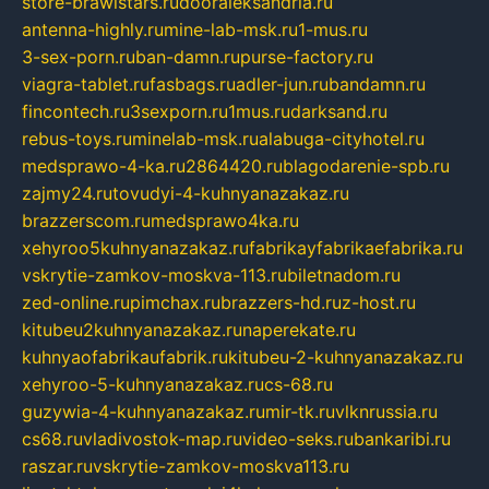
store-brawlstars.ru
dooraleksandria.ru
antenna-highly.ru
mine-lab-msk.ru
1-mus.ru
3-sex-porn.ru
ban-damn.ru
purse-factory.ru
viagra-tablet.ru
fasbags.ru
adler-jun.ru
bandamn.ru
fincontech.ru
3sexporn.ru
1mus.ru
darksand.ru
rebus-toys.ru
minelab-msk.ru
alabuga-cityhotel.ru
medsprawo-4-ka.ru
2864420.ru
blagodarenie-spb.ru
zajmy24.ru
tovudyi-4-kuhnyanazakaz.ru
brazzerscom.ru
medsprawo4ka.ru
xehyroo5kuhnyanazakaz.ru
fabrikayfabrikaefabrika.ru
vskrytie-zamkov-moskva-113.ru
biletnadom.ru
zed-online.ru
pimchax.ru
brazzers-hd.ru
z-host.ru
kitubeu2kuhnyanazakaz.ru
naperekate.ru
kuhnyaofabrikaufabrik.ru
kitubeu-2-kuhnyanazakaz.ru
xehyroo-5-kuhnyanazakaz.ru
cs-68.ru
guzywia-4-kuhnyanazakaz.ru
mir-tk.ru
vlknrussia.ru
cs68.ru
vladivostok-map.ru
video-seks.ru
bankaribi.ru
raszar.ru
vskrytie-zamkov-moskva113.ru