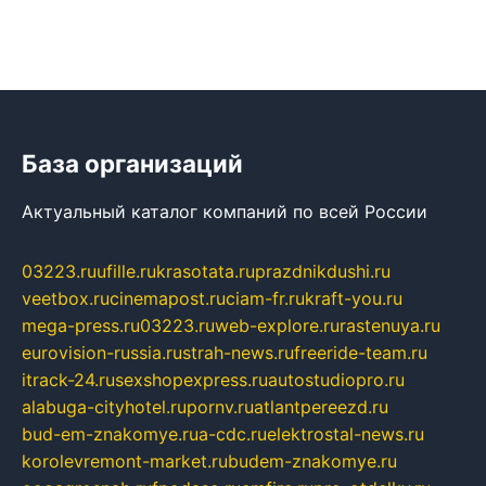
База организаций
Актуальный каталог компаний по всей России
03223.ru
ufille.ru
krasotata.ru
prazdnikdushi.ru
veetbox.ru
cinemapost.ru
ciam-fr.ru
kraft-you.ru
mega-press.ru
03223.ru
web-explore.ru
rastenuya.ru
eurovision-russia.ru
strah-news.ru
freeride-team.ru
itrack-24.ru
sexshopexpress.ru
autostudiopro.ru
alabuga-cityhotel.ru
pornv.ru
atlantpereezd.ru
bud-em-znakomye.ru
a-cdc.ru
elektrostal-news.ru
korolevremont-market.ru
budem-znakomye.ru