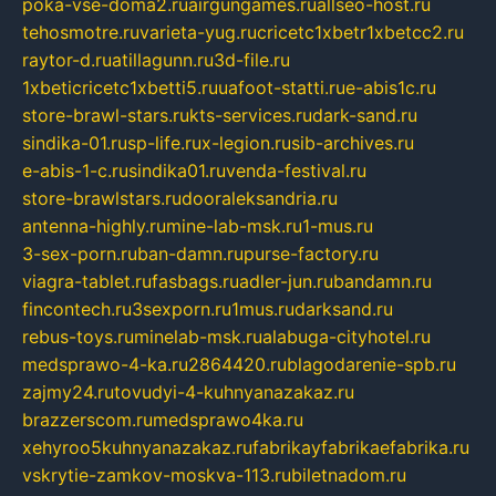
poka-vse-doma2.ru
airgungames.ru
allseo-host.ru
tehosmotre.ru
varieta-yug.ru
cricetc1xbetr1xbetcc2.ru
raytor-d.ru
atillagunn.ru
3d-file.ru
1xbeticricetc1xbetti5.ru
uafoot-statti.ru
e-abis1c.ru
store-brawl-stars.ru
kts-services.ru
dark-sand.ru
sindika-01.ru
sp-life.ru
x-legion.ru
sib-archives.ru
e-abis-1-c.ru
sindika01.ru
venda-festival.ru
store-brawlstars.ru
dooraleksandria.ru
antenna-highly.ru
mine-lab-msk.ru
1-mus.ru
3-sex-porn.ru
ban-damn.ru
purse-factory.ru
viagra-tablet.ru
fasbags.ru
adler-jun.ru
bandamn.ru
fincontech.ru
3sexporn.ru
1mus.ru
darksand.ru
rebus-toys.ru
minelab-msk.ru
alabuga-cityhotel.ru
medsprawo-4-ka.ru
2864420.ru
blagodarenie-spb.ru
zajmy24.ru
tovudyi-4-kuhnyanazakaz.ru
brazzerscom.ru
medsprawo4ka.ru
xehyroo5kuhnyanazakaz.ru
fabrikayfabrikaefabrika.ru
vskrytie-zamkov-moskva-113.ru
biletnadom.ru