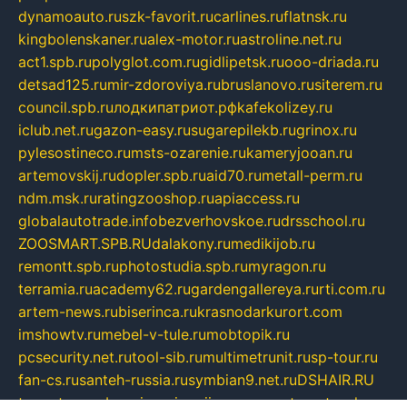
dynamoauto.ru
szk-favorit.ru
carlines.ru
flatnsk.ru
kingbolenskaner.ru
alex-motor.ru
astroline.net.ru
act1.spb.ru
polyglot.com.ru
gidlipetsk.ru
ooo-driada.ru
detsad125.ru
mir-zdoroviya.ru
bruslanovo.ru
siterem.ru
council.spb.ru
лодкипатриот.рф
kafekolizey.ru
iclub.net.ru
gazon-easy.ru
sugarepilekb.ru
grinox.ru
pylesostineco.ru
msts-ozarenie.ru
kameryjooan.ru
artemovskij.ru
dopler.spb.ru
aid70.ru
metall-perm.ru
ndm.msk.ru
ratingzooshop.ru
apiaccess.ru
globalautotrade.info
bezverhovskoe.ru
drsschool.ru
ZOOSMART.SPB.RU
dalakony.ru
medikijob.ru
remontt.spb.ru
photostudia.spb.ru
myragon.ru
terramia.ru
academy62.ru
gardengallereya.ru
rti.com.ru
artem-news.ru
biserinca.ru
krasnodarkurort.com
imshowtv.ru
mebel-v-tule.ru
mobtopik.ru
pcsecurity.net.ru
tool-sib.ru
multimetrunit.ru
sp-tour.ru
fan-cs.ru
santeh-russia.ru
symbian9.net.ru
DSHAIR.RU
tmmotors.spb.ru
xjocuricopii.com
musavtomat.msk.ru