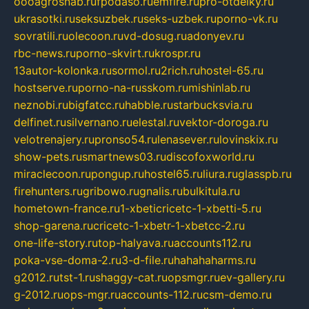
oooagrosnab.ru
fpodaso.ru
emfire.ru
pro-otdelky.ru
ukrasotki.ru
seksuzbek.ru
seks-uzbek.ru
porno-vk.ru
sovratili.ru
olecoon.ru
vd-dosug.ru
adonyev.ru
rbc-news.ru
porno-skvirt.ru
krospr.ru
13autor-kolonka.ru
sormol.ru
2rich.ru
hostel-65.ru
hostserve.ru
porno-na-russkom.ru
mishinlab.ru
neznobi.ru
bigfatcc.ru
habble.ru
starbucksvia.ru
delfinet.ru
silvernano.ru
elestal.ru
vektor-doroga.ru
velotrenajery.ru
pronso54.ru
lenasever.ru
lovinskix.ru
show-pets.ru
smartnews03.ru
discofoxworld.ru
miraclecoon.ru
pongup.ru
hostel65.ru
liura.ru
glasspb.ru
firehunters.ru
gribowo.ru
gnalis.ru
bulkitula.ru
hometown-france.ru
1-xbeticricetc-1-xbetti-5.ru
shop-garena.ru
cricetc-1-xbetr-1-xbetcc-2.ru
one-life-story.ru
top-halyava.ru
accounts112.ru
poka-vse-doma-2.ru
3-d-file.ru
hahahaharms.ru
g2012.ru
tst-1.ru
shaggy-cat.ru
opsmgr.ru
ev-gallery.ru
g-2012.ru
ops-mgr.ru
accounts-112.ru
csm-demo.ru