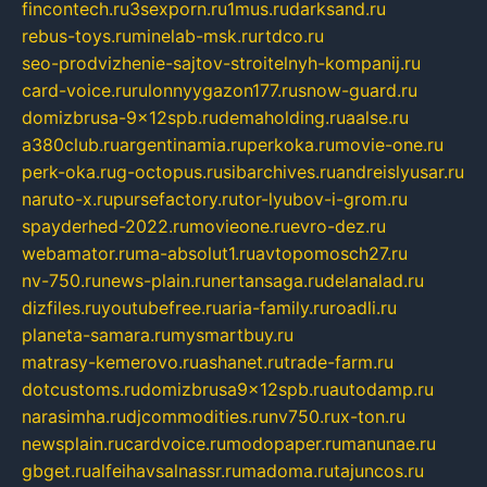
fincontech.ru
3sexporn.ru
1mus.ru
darksand.ru
rebus-toys.ru
minelab-msk.ru
rtdco.ru
seo-prodvizhenie-sajtov-stroitelnyh-kompanij.ru
card-voice.ru
rulonnyygazon177.ru
snow-guard.ru
domizbrusa-9x12spb.ru
demaholding.ru
aalse.ru
a380club.ru
argentinamia.ru
perkoka.ru
movie-one.ru
perk-oka.ru
g-octopus.ru
sibarchives.ru
andreislyusar.ru
naruto-x.ru
pursefactory.ru
tor-lyubov-i-grom.ru
spayderhed-2022.ru
movieone.ru
evro-dez.ru
webamator.ru
ma-absolut1.ru
avtopomosch27.ru
nv-750.ru
news-plain.ru
nertansaga.ru
delanalad.ru
dizfiles.ru
youtubefree.ru
aria-family.ru
roadli.ru
planeta-samara.ru
mysmartbuy.ru
matrasy-kemerovo.ru
ashanet.ru
trade-farm.ru
dotcustoms.ru
domizbrusa9x12spb.ru
autodamp.ru
narasimha.ru
djcommodities.ru
nv750.ru
x-ton.ru
newsplain.ru
cardvoice.ru
modopaper.ru
manunae.ru
gbget.ru
alfeihavsalnassr.ru
madoma.ru
tajuncos.ru