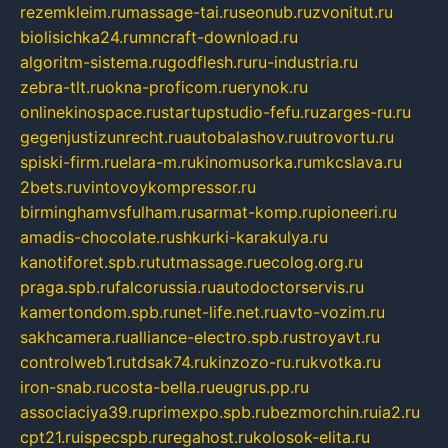
rezemkleim.ru
massage-tai.ru
seonub.ru
zvonitut.ru
biolisichka24.ru
mncraft-download.ru
algoritm-sistema.ru
godflesh.ru
ru-industria.ru
zebra-tlt.ru
okna-proficom.ru
erynok.ru
onlinekinospace.ru
startupstudio-fefu.ru
zarges-ru.ru
gegenjustizunrecht.ru
autobalashov.ru
utrovortu.ru
spiski-firm.ru
elara-m.ru
kinomusorka.ru
mkcslava.ru
2bets.ru
vintovoykompressor.ru
birminghamvsfulham.ru
sarmat-komp.ru
pioneeri.ru
amadis-chocolate.ru
shkurki-karakulya.ru
kanotiforet.spb.ru
tutmassage.ru
ecolog.org.ru
praga.spb.ru
falcorussia.ru
autodoctorservis.ru
kamertondom.spb.ru
net-life.net.ru
avto-vozim.ru
sakhcamera.ru
alliance-electro.spb.ru
stroyavt.ru
controlweb1.ru
tdsak74.ru
kinzozo-ru.ru
kvotka.ru
iron-snab.ru
costa-bella.ru
eugrus.pp.ru
associaciya39.ru
primexpo.spb.ru
bezmorchin.ru
ia2.ru
cpt21.ru
ispecspb.ru
regahost.ru
kolosok-elita.ru