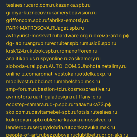
tesiaes.ru
card.com.ru
kazanka.spb.ru
gildiya-kuznecov.ru
kameryboavision.ru
griffoncom.spb.ru
fabrika-emotsiy.ru
PARK-MATROSOVA.RU
agat.spb.ru
avtoyurist-moskva1.ru
hardware.org.ru
схема-авто.рф
dg-lab.ru
angrup.ru
recruiter.spb.ru
music8.spb.ru
krsk124.ru
kubok.spb.ru
romanofforex.ru
analitikaplus.ru
spyonline.ru
zosikamery.ru
sloboda-ural.pp.ru
AUTO-COM.SU
hohota.net
alimy.ru
online-z.com
aromat-vostoka.ru
otdelkaexp.ru
mobilvest.ru
bbd.net.ru
mebelshop.msk.ru
smp-forum.ru
bastion-td.ru
kosmoscreative.ru
avrmotors.ru
art-galadesign.ru
tiffany-c.ru
ecostep-samara.ru
d-p.spb.ru
галактика73.рф
sko.com.ru
davitamebel-spb.ru
fotsis.ru
tesiaes.ru
kokoroyari.spb.ru
blesna-kazan.ru
mossilver.ru
lenderoq.ru
sergeydobrin.ru
tochkazvuka.msk.ru
people-of-art.ru
bezzubova.ru
clubtibet.ru
orior-aks.ru