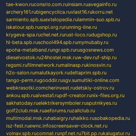
tae-kwon.ru
consrio.com.ru
insiam.ru
avegainfo.ru
archery161.ru
bigencyclica.ru
vlast16.ru
korru.net
sarmiento.spb.su
extelopedia.ru
lammin-suo.spb.ru
iskatour.spb.ru
snpi.org.ru
running-line.ru
krygeva-spa.ru
chel.net.ru
rust-loco.ru
dugshop.ru
hl-beta.spb.ru
school494.spb.ru
mymubaby.ru
epoha-metalband.ru
ngr.spb.ru
rusgosnews.com
dieselvostok.ru
24hostel.msk.ru
w-dev.ru
f-ship.ru
regsmi.ru
filmnetwork.ru
malinasp.ru
kinosvin.ru
h2o-salon.ru
malutkayork.ru
deltaprim.spb.ru
tango-perm.ru
gooddir.ru
sgv.su
multiki-online.com
webkrasotki.com
cherinvest.ru
detskiy-ostrov.ru
ankou.spb.ru
alvesta1.ru
pdf-creator.ru
nix-files.org.ru
sakhatoday.ru
elektrikersymboler.ru
sputnikyes.ru
golf2club.msk.ru
aeforums.ru
zallclub.ru
multimodal.msk.ru
habaigry.ru
haikko.ru
sobakopedia.ru
isz-fest.ru
ewnc.info
screensaver-clock.net.ru
volnav.spb.ru
comnat.ru
npf.net.ru
7bit.pp.ru
kalugatur.ru