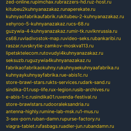
zed-online.ru
pimchax.ru
brazzers-hd.ru
z-host.ru
kitubeu2kuhnyanazakaz.ru
naperekate.ru
kuhnyaofabrikaufabrik.ru
kitubeu-2-kuhnyanazakaz.ru
xehyroo-5-kuhnyanazakaz.ru
cs-68.ru
guzywia-4-kuhnyanazakaz.ru
mir-tk.ru
vlknrussia.ru
cs68.ru
vladivostok-map.ru
video-seks.ru
bankaribi.ru
raszar.ru
vskrytie-zamkov-moskva113.ru
lipetsktelecom.ru
tovudyi4kuhnyanazakaz.ru
seksuzb.ru
guzywia4kuhnyanazakaz.ru
fabrikaofabrikaokuhny.ru
kuhnyaekuhnyaafabrika.ru
kuhnyaykuhnyayfabrika.ru
e-abis1c.ru
store-brawl-stars.ru
kts-services.ru
dark-sand.ru
sindika-01.ru
sp-life.ru
x-legion.ru
sib-archives.ru
e-abis-1-c.ru
sindika01.ru
venda-festival.ru
store-brawlstars.ru
dooraleksandria.ru
antenna-highly.ru
mine-lab-msk.ru
1-mus.ru
3-sex-porn.ru
ban-damn.ru
purse-factory.ru
viagra-tablet.ru
fasbags.ru
adler-jun.ru
bandamn.ru