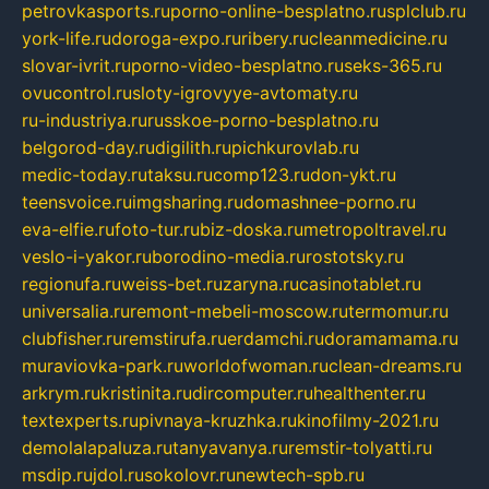
petrovkasports.ru
porno-online-besplatno.ru
splclub.ru
york-life.ru
doroga-expo.ru
ribery.ru
cleanmedicine.ru
slovar-ivrit.ru
porno-video-besplatno.ru
seks-365.ru
ovucontrol.ru
sloty-igrovyye-avtomaty.ru
ru-industriya.ru
russkoe-porno-besplatno.ru
belgorod-day.ru
digilith.ru
pichkurovlab.ru
medic-today.ru
taksu.ru
comp123.ru
don-ykt.ru
teensvoice.ru
imgsharing.ru
domashnee-porno.ru
eva-elfie.ru
foto-tur.ru
biz-doska.ru
metropoltravel.ru
veslo-i-yakor.ru
borodino-media.ru
rostotsky.ru
regionufa.ru
weiss-bet.ru
zaryna.ru
casinotablet.ru
universalia.ru
remont-mebeli-moscow.ru
termomur.ru
clubfisher.ru
remstirufa.ru
erdamchi.ru
doramamama.ru
muraviovka-park.ru
worldofwoman.ru
clean-dreams.ru
arkrym.ru
kristinita.ru
dircomputer.ru
healthenter.ru
textexperts.ru
pivnaya-kruzhka.ru
kinofilmy-2021.ru
demolalapaluza.ru
tanyavanya.ru
remstir-tolyatti.ru
msdip.ru
jdol.ru
sokolovr.ru
newtech-spb.ru