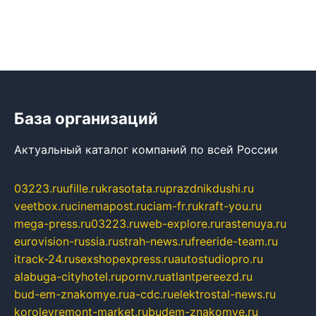
База организаций
Актуальный каталог компаний по всей России
03223.ru
ufille.ru
krasotata.ru
prazdnikdushi.ru
veetbox.ru
cinemapost.ru
ciam-fr.ru
kraft-you.ru
mega-press.ru
03223.ru
web-explore.ru
rastenuya.ru
eurovision-russia.ru
strah-news.ru
freeride-team.ru
itrack-24.ru
sexshopexpress.ru
autostudiopro.ru
alabuga-cityhotel.ru
pornv.ru
atlantpereezd.ru
bud-em-znakomye.ru
a-cdc.ru
elektrostal-news.ru
korolevremont-market.ru
budem-znakomye.ru