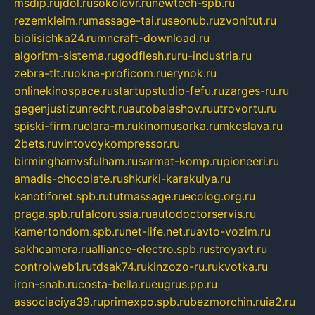
msdip.ru
jdol.ru
sokolovr.ru
newtech-spb.ru
rezemkleim.ru
massage-tai.ru
seonub.ru
zvonitut.ru
biolisichka24.ru
mncraft-download.ru
algoritm-sistema.ru
godflesh.ru
ru-industria.ru
zebra-tlt.ru
okna-proficom.ru
erynok.ru
onlinekinospace.ru
startupstudio-fefu.ru
zarges-ru.ru
gegenjustizunrecht.ru
autobalashov.ru
utrovortu.ru
spiski-firm.ru
elara-m.ru
kinomusorka.ru
mkcslava.ru
2bets.ru
vintovoykompressor.ru
birminghamvsfulham.ru
sarmat-komp.ru
pioneeri.ru
amadis-chocolate.ru
shkurki-karakulya.ru
kanotiforet.spb.ru
tutmassage.ru
ecolog.org.ru
praga.spb.ru
falcorussia.ru
autodoctorservis.ru
kamertondom.spb.ru
net-life.net.ru
avto-vozim.ru
sakhcamera.ru
alliance-electro.spb.ru
stroyavt.ru
controlweb1.ru
tdsak74.ru
kinzozo-ru.ru
kvotka.ru
iron-snab.ru
costa-bella.ru
eugrus.pp.ru
associaciya39.ru
primexpo.spb.ru
bezmorchin.ru
ia2.ru