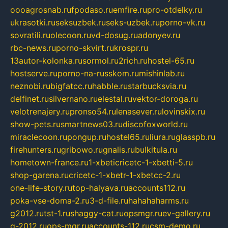
oooagrosnab.ru
fpodaso.ru
emfire.ru
pro-otdelky.ru
ukrasotki.ru
seksuzbek.ru
seks-uzbek.ru
porno-vk.ru
sovratili.ru
olecoon.ru
vd-dosug.ru
adonyev.ru
rbc-news.ru
porno-skvirt.ru
krospr.ru
13autor-kolonka.ru
sormol.ru
2rich.ru
hostel-65.ru
hostserve.ru
porno-na-russkom.ru
mishinlab.ru
neznobi.ru
bigfatcc.ru
habble.ru
starbucksvia.ru
delfinet.ru
silvernano.ru
elestal.ru
vektor-doroga.ru
velotrenajery.ru
pronso54.ru
lenasever.ru
lovinskix.ru
show-pets.ru
smartnews03.ru
discofoxworld.ru
miraclecoon.ru
pongup.ru
hostel65.ru
liura.ru
glasspb.ru
firehunters.ru
gribowo.ru
gnalis.ru
bulkitula.ru
hometown-france.ru
1-xbeticricetc-1-xbetti-5.ru
shop-garena.ru
cricetc-1-xbetr-1-xbetcc-2.ru
one-life-story.ru
top-halyava.ru
accounts112.ru
poka-vse-doma-2.ru
3-d-file.ru
hahahaharms.ru
g2012.ru
tst-1.ru
shaggy-cat.ru
opsmgr.ru
ev-gallery.ru
g-2012.ru
ops-mgr.ru
accounts-112.ru
csm-demo.ru