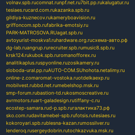
volnav.spb.ru
comnat.ru
npf.net.ru
7bit.pp.ru
kalugatur.ru
tesiaes.ru
card.com.ru
kazanka.spb.ru
gildiya-kuznecov.ru
kameryboavision.ru
griffoncom.spb.ru
fabrika-emotsiy.ru
PARK-MATROSOVA.RU
agat.spb.ru
avtoyurist-moskva1.ru
hardware.org.ru
схема-авто.рф
dg-lab.ru
angrup.ru
recruiter.spb.ru
music8.spb.ru
krsk124.ru
kubok.spb.ru
romanofforex.ru
analitikaplus.ru
spyonline.ru
zosikamery.ru
sloboda-ural.pp.ru
AUTO-COM.SU
hohota.net
alimy.ru
online-z.com
aromat-vostoka.ru
otdelkaexp.ru
mobilvest.ru
bbd.net.ru
mebelshop.msk.ru
smp-forum.ru
bastion-td.ru
kosmoscreative.ru
avrmotors.ru
art-galadesign.ru
tiffany-c.ru
ecostep-samara.ru
d-p.spb.ru
галактика73.рф
sko.com.ru
davitamebel-spb.ru
fotsis.ru
tesiaes.ru
kokoroyari.spb.ru
blesna-kazan.ru
mossilver.ru
lenderoq.ru
sergeydobrin.ru
tochkazvuka.msk.ru