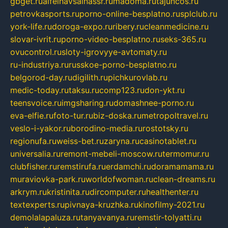
gbget.ru
alfeihavsalnassr.ru
madoma.ru
tajuncos.ru
petrovkasports.ru
porno-online-besplatno.ru
splclub.ru
york-life.ru
doroga-expo.ru
ribery.ru
cleanmedicine.ru
slovar-ivrit.ru
porno-video-besplatno.ru
seks-365.ru
ovucontrol.ru
sloty-igrovyye-avtomaty.ru
ru-industriya.ru
russkoe-porno-besplatno.ru
belgorod-day.ru
digilith.ru
pichkurovlab.ru
medic-today.ru
taksu.ru
comp123.ru
don-ykt.ru
teensvoice.ru
imgsharing.ru
domashnee-porno.ru
eva-elfie.ru
foto-tur.ru
biz-doska.ru
metropoltravel.ru
veslo-i-yakor.ru
borodino-media.ru
rostotsky.ru
regionufa.ru
weiss-bet.ru
zaryna.ru
casinotablet.ru
universalia.ru
remont-mebeli-moscow.ru
termomur.ru
clubfisher.ru
remstirufa.ru
erdamchi.ru
doramamama.ru
muraviovka-park.ru
worldofwoman.ru
clean-dreams.ru
arkrym.ru
kristinita.ru
dircomputer.ru
healthenter.ru
textexperts.ru
pivnaya-kruzhka.ru
kinofilmy-2021.ru
demolalapaluza.ru
tanyavanya.ru
remstir-tolyatti.ru