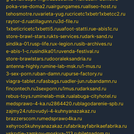
poka-vse-doma2.ru
airgungames.ru
allseo-host.ru
tehosmotre.ru
varieta-yug.ru
cricetc1xbetr1xbetcc2.ru
raytor-d.ru
atillagunn.ru
3d-file.ru
1xbeticricetc1xbetti5.ru
uafoot-statti.ru
e-abis1c.ru
store-brawl-stars.ru
kts-services.ru
dark-sand.ru
sindika-01.ru
sp-life.ru
x-legion.ru
sib-archives.ru
e-abis-1-c.ru
sindika01.ru
venda-festival.ru
store-brawlstars.ru
dooraleksandria.ru
antenna-highly.ru
mine-lab-msk.ru
1-mus.ru
3-sex-porn.ru
ban-damn.ru
purse-factory.ru
viagra-tablet.ru
fasbags.ru
adler-jun.ru
bandamn.ru
fincontech.ru
3sexporn.ru
1mus.ru
darksand.ru
rebus-toys.ru
minelab-msk.ru
alabuga-cityhotel.ru
medsprawo-4-ka.ru
2864420.ru
blagodarenie-spb.ru
zajmy24.ru
tovudyi-4-kuhnyanazakaz.ru
brazzerscom.ru
medsprawo4ka.ru
xehyroo5kuhnyanazakaz.ru
fabrikayfabrikaefabrika.ru
vskrytie-zamkov-moskva-113.ru
biletnadom.ru