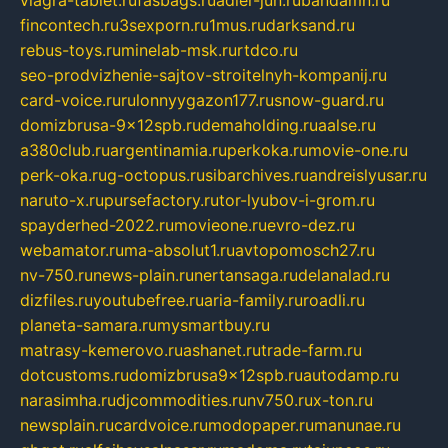
viagra-tablet.ru
fasbags.ru
adler-jun.ru
bandamn.ru
fincontech.ru
3sexporn.ru
1mus.ru
darksand.ru
rebus-toys.ru
minelab-msk.ru
rtdco.ru
seo-prodvizhenie-sajtov-stroitelnyh-kompanij.ru
card-voice.ru
rulonnyygazon177.ru
snow-guard.ru
domizbrusa-9x12spb.ru
demaholding.ru
aalse.ru
a380club.ru
argentinamia.ru
perkoka.ru
movie-one.ru
perk-oka.ru
g-octopus.ru
sibarchives.ru
andreislyusar.ru
naruto-x.ru
pursefactory.ru
tor-lyubov-i-grom.ru
spayderhed-2022.ru
movieone.ru
evro-dez.ru
webamator.ru
ma-absolut1.ru
avtopomosch27.ru
nv-750.ru
news-plain.ru
nertansaga.ru
delanalad.ru
dizfiles.ru
youtubefree.ru
aria-family.ru
roadli.ru
planeta-samara.ru
mysmartbuy.ru
matrasy-kemerovo.ru
ashanet.ru
trade-farm.ru
dotcustoms.ru
domizbrusa9x12spb.ru
autodamp.ru
narasimha.ru
djcommodities.ru
nv750.ru
x-ton.ru
newsplain.ru
cardvoice.ru
modopaper.ru
manunae.ru