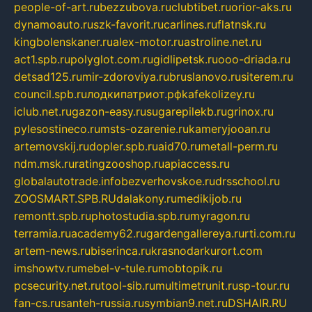
people-of-art.ru
bezzubova.ru
clubtibet.ru
orior-aks.ru
dynamoauto.ru
szk-favorit.ru
carlines.ru
flatnsk.ru
kingbolenskaner.ru
alex-motor.ru
astroline.net.ru
act1.spb.ru
polyglot.com.ru
gidlipetsk.ru
ooo-driada.ru
detsad125.ru
mir-zdoroviya.ru
bruslanovo.ru
siterem.ru
council.spb.ru
лодкипатриот.рф
kafekolizey.ru
iclub.net.ru
gazon-easy.ru
sugarepilekb.ru
grinox.ru
pylesostineco.ru
msts-ozarenie.ru
kameryjooan.ru
artemovskij.ru
dopler.spb.ru
aid70.ru
metall-perm.ru
ndm.msk.ru
ratingzooshop.ru
apiaccess.ru
globalautotrade.info
bezverhovskoe.ru
drsschool.ru
ZOOSMART.SPB.RU
dalakony.ru
medikijob.ru
remontt.spb.ru
photostudia.spb.ru
myragon.ru
terramia.ru
academy62.ru
gardengallereya.ru
rti.com.ru
artem-news.ru
biserinca.ru
krasnodarkurort.com
imshowtv.ru
mebel-v-tule.ru
mobtopik.ru
pcsecurity.net.ru
tool-sib.ru
multimetrunit.ru
sp-tour.ru
fan-cs.ru
santeh-russia.ru
symbian9.net.ru
DSHAIR.RU