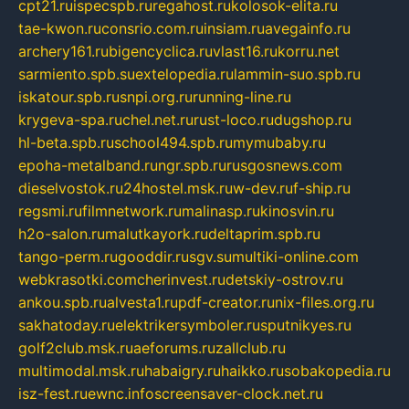
cpt21.ru
ispecspb.ru
regahost.ru
kolosok-elita.ru
tae-kwon.ru
consrio.com.ru
insiam.ru
avegainfo.ru
archery161.ru
bigencyclica.ru
vlast16.ru
korru.net
sarmiento.spb.su
extelopedia.ru
lammin-suo.spb.ru
iskatour.spb.ru
snpi.org.ru
running-line.ru
krygeva-spa.ru
chel.net.ru
rust-loco.ru
dugshop.ru
hl-beta.spb.ru
school494.spb.ru
mymubaby.ru
epoha-metalband.ru
ngr.spb.ru
rusgosnews.com
dieselvostok.ru
24hostel.msk.ru
w-dev.ru
f-ship.ru
regsmi.ru
filmnetwork.ru
malinasp.ru
kinosvin.ru
h2o-salon.ru
malutkayork.ru
deltaprim.spb.ru
tango-perm.ru
gooddir.ru
sgv.su
multiki-online.com
webkrasotki.com
cherinvest.ru
detskiy-ostrov.ru
ankou.spb.ru
alvesta1.ru
pdf-creator.ru
nix-files.org.ru
sakhatoday.ru
elektrikersymboler.ru
sputnikyes.ru
golf2club.msk.ru
aeforums.ru
zallclub.ru
multimodal.msk.ru
habaigry.ru
haikko.ru
sobakopedia.ru
isz-fest.ru
ewnc.info
screensaver-clock.net.ru