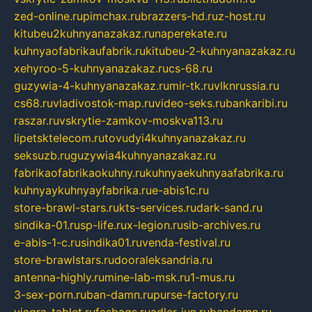
zed-online.ru
pimchax.ru
brazzers-hd.ru
z-host.ru
kitubeu2kuhnyanazakaz.ru
naperekate.ru
kuhnyaofabrikaufabrik.ru
kitubeu-2-kuhnyanazakaz.ru
xehyroo-5-kuhnyanazakaz.ru
cs-68.ru
guzywia-4-kuhnyanazakaz.ru
mir-tk.ru
vlknrussia.ru
cs68.ru
vladivostok-map.ru
video-seks.ru
bankaribi.ru
raszar.ru
vskrytie-zamkov-moskva113.ru
lipetsktelecom.ru
tovudyi4kuhnyanazakaz.ru
seksuzb.ru
guzywia4kuhnyanazakaz.ru
fabrikaofabrikaokuhny.ru
kuhnyaekuhnyaafabrika.ru
kuhnyaykuhnyayfabrika.ru
e-abis1c.ru
store-brawl-stars.ru
kts-services.ru
dark-sand.ru
sindika-01.ru
sp-life.ru
x-legion.ru
sib-archives.ru
e-abis-1-c.ru
sindika01.ru
venda-festival.ru
store-brawlstars.ru
dooraleksandria.ru
antenna-highly.ru
mine-lab-msk.ru
1-mus.ru
3-sex-porn.ru
ban-damn.ru
purse-factory.ru