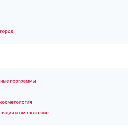
вгород
тные программы
 косметология
пиляция и омоложение