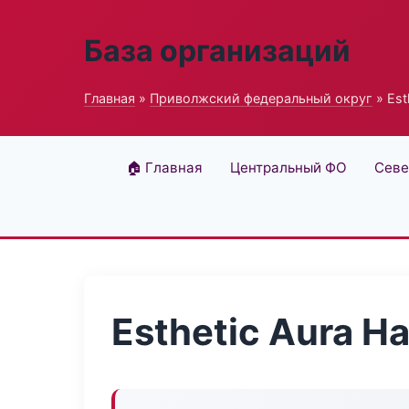
База организаций
Главная
»
Приволжский федеральный округ
» Est
🏠 Главная
Центральный ФО
Севе
Esthetic Aura H