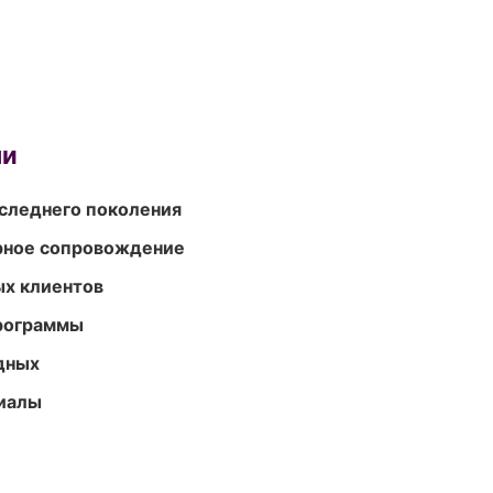
ми
следнего поколения
урное сопровождение
ых клиентов
программы
одных
риалы