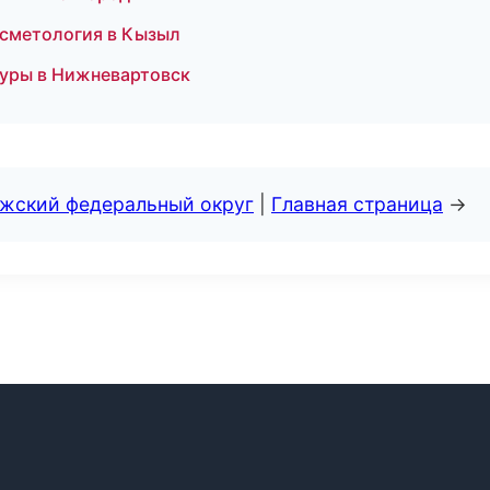
осметология в Кызыл
гуры в Нижневартовск
лжский федеральный округ
|
Главная страница
→