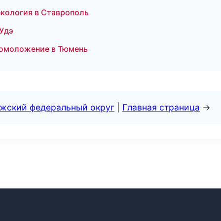
екология в Ставрополь
-Удэ
и омоложение в Тюмень
лжский федеральный округ
|
Главная страница
→