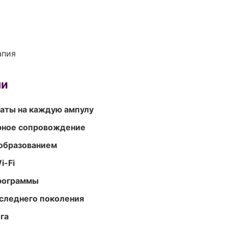
апия
ми
аты на каждую ампулу
урное сопровождение
образованием
i-Fi
программы
следнего поколения
га