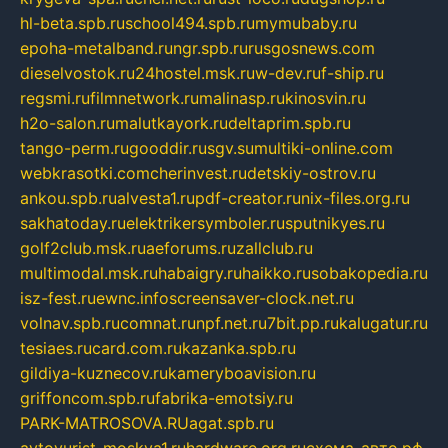
hl-beta.spb.ru
school494.spb.ru
mymubaby.ru
epoha-metalband.ru
ngr.spb.ru
rusgosnews.com
dieselvostok.ru
24hostel.msk.ru
w-dev.ru
f-ship.ru
regsmi.ru
filmnetwork.ru
malinasp.ru
kinosvin.ru
h2o-salon.ru
malutkayork.ru
deltaprim.spb.ru
tango-perm.ru
gooddir.ru
sgv.su
multiki-online.com
webkrasotki.com
cherinvest.ru
detskiy-ostrov.ru
ankou.spb.ru
alvesta1.ru
pdf-creator.ru
nix-files.org.ru
sakhatoday.ru
elektrikersymboler.ru
sputnikyes.ru
golf2club.msk.ru
aeforums.ru
zallclub.ru
multimodal.msk.ru
habaigry.ru
haikko.ru
sobakopedia.ru
isz-fest.ru
ewnc.info
screensaver-clock.net.ru
volnav.spb.ru
comnat.ru
npf.net.ru
7bit.pp.ru
kalugatur.ru
tesiaes.ru
card.com.ru
kazanka.spb.ru
gildiya-kuznecov.ru
kameryboavision.ru
griffoncom.spb.ru
fabrika-emotsiy.ru
PARK-MATROSOVA.RU
agat.spb.ru