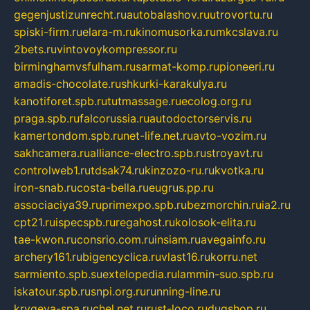
gegenjustizunrecht.ru
autobalashov.ru
utrovortu.ru
spiski-firm.ru
elara-m.ru
kinomusorka.ru
mkcslava.ru
2bets.ru
vintovoykompressor.ru
birminghamvsfulham.ru
sarmat-komp.ru
pioneeri.ru
amadis-chocolate.ru
shkurki-karakulya.ru
kanotiforet.spb.ru
tutmassage.ru
ecolog.org.ru
praga.spb.ru
falcorussia.ru
autodoctorservis.ru
kamertondom.spb.ru
net-life.net.ru
avto-vozim.ru
sakhcamera.ru
alliance-electro.spb.ru
stroyavt.ru
controlweb1.ru
tdsak74.ru
kinzozo-ru.ru
kvotka.ru
iron-snab.ru
costa-bella.ru
eugrus.pp.ru
associaciya39.ru
primexpo.spb.ru
bezmorchin.ru
ia2.ru
cpt21.ru
ispecspb.ru
regahost.ru
kolosok-elita.ru
tae-kwon.ru
consrio.com.ru
insiam.ru
avegainfo.ru
archery161.ru
bigencyclica.ru
vlast16.ru
korru.net
sarmiento.spb.su
extelopedia.ru
lammin-suo.spb.ru
iskatour.spb.ru
snpi.org.ru
running-line.ru
krygeva-spa.ru
chel.net.ru
rust-loco.ru
dugshop.ru