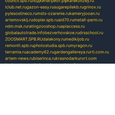
council.spb.ru
лодкипатриот.рф
kafekolizey.ru
iclub.net.ru
gazon-easy.ru
sugarepilekb.ru
grinox.ru
pylesostineco.ru
msts-ozarenie.ru
kameryjooan.ru
artemovskij.ru
dopler.spb.ru
aid70.ru
metall-perm.ru
ndm.msk.ru
ratingzooshop.ru
apiaccess.ru
globalautotrade.info
bezverhovskoe.ru
drsschool.ru
ZOOSMART.SPB.RU
dalakony.ru
medikijob.ru
remontt.spb.ru
photostudia.spb.ru
myragon.ru
terramia.ru
academy62.ru
gardengallereya.ru
rti.com.ru
artem-news.ru
biserinca.ru
krasnodarkurort.com
imshowtv.ru
mebel-v-tule.ru
mobtopik.ru
pcsecurity.net.ru
tool-sib.ru
multimetrunit.ru
sp-tour.ru
fan-cs.ru
santeh-russia.ru
symbian9.net.ru
DSHAIR.RU
tmmotors.spb.ru
xjocuricopii.com
musavtomat.msk.ru
obustrojdom.ru
sovetcik.ru
ybaranovskaya.ru
ppknews.ru
cult-alshei.ru
JAPANRUSSIA.RU
proekciyamebel.ru
imper-finans.ru
rim.org.ru
glamourai.ru
brassminus.ru
zabor-pro.ru
ftn.pp.ru