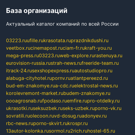
База организаций
Актуальный каталог компаний по всей России
03223.ru
ufille.ru
krasotata.ru
prazdnikdushi.ru
veetbox.ru
cinemapost.ru
ciam-fr.ru
kraft-you.ru
mega-press.ru
03223.ru
web-explore.ru
rastenuya.ru
eurovision-russia.ru
strah-news.ru
freeride-team.ru
itrack-24.ru
sexshopexpress.ru
autostudiopro.ru
alabuga-cityhotel.ru
pornv.ru
atlantpereezd.ru
bud-em-znakomye.ru
a-cdc.ru
elektrostal-news.ru
korolevremont-market.ru
budem-znakomye.ru
oooagrosnab.ru
fpodaso.ru
emfire.ru
pro-otdelky.ru
ukrasotki.ru
seksuzbek.ru
seks-uzbek.ru
porno-vk.ru
sovratili.ru
olecoon.ru
vd-dosug.ru
adonyev.ru
rbc-news.ru
porno-skvirt.ru
krospr.ru
13autor-kolonka.ru
sormol.ru
2rich.ru
hostel-65.ru