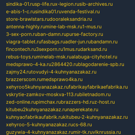
sindika-01.ru
sp-life.ru
x-legion.ru
sib-archives.ru
e-abis-1-c.ru
sindika01.ru
venda-festival.ru
store-brawlstars.ru
dooraleksandria.ru
antenna-highly.ru
mine-lab-msk.ru
1-mus.ru
3-sex-porn.ru
ban-damn.ru
purse-factory.ru
viagra-tablet.ru
fasbags.ru
adler-jun.ru
bandamn.ru
fincontech.ru
3sexporn.ru
1mus.ru
darksand.ru
rebus-toys.ru
minelab-msk.ru
alabuga-cityhotel.ru
medsprawo-4-ka.ru
2864420.ru
blagodarenie-spb.ru
zajmy24.ru
tovudyi-4-kuhnyanazakaz.ru
brazzerscom.ru
medsprawo4ka.ru
xehyroo5kuhnyanazakaz.ru
fabrikayfabrikaefabrika.ru
vskrytie-zamkov-moskva-113.ru
biletnadom.ru
zed-online.ru
pimchax.ru
brazzers-hd.ru
z-host.ru
kitubeu2kuhnyanazakaz.ru
naperekate.ru
kuhnyaofabrikaufabrik.ru
kitubeu-2-kuhnyanazakaz.ru
xehyroo-5-kuhnyanazakaz.ru
cs-68.ru
guzywia-4-kuhnyanazakaz.ru
mir-tk.ru
vlknrussia.ru