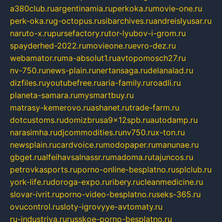
a380club.ru
argentinamia.ru
perkoka.ru
movie-one.ru
perk-oka.ru
g-octopus.ru
sibarchives.ru
andreislyusar.ru
naruto-x.ru
pursefactory.ru
tor-lyubov-i-grom.ru
spayderhed-2022.ru
movieone.ru
evro-dez.ru
webamator.ru
ma-absolut1.ru
avtopomosch27.ru
nv-750.ru
news-plain.ru
nertansaga.ru
delanalad.ru
dizfiles.ru
youtubefree.ru
aria-family.ru
roadli.ru
planeta-samara.ru
mysmartbuy.ru
matrasy-kemerovo.ru
ashanet.ru
trade-farm.ru
dotcustoms.ru
domizbrusa9x12spb.ru
autodamp.ru
narasimha.ru
djcommodities.ru
nv750.ru
x-ton.ru
newsplain.ru
cardvoice.ru
modopaper.ru
manunae.ru
gbget.ru
alfeihavsalnassr.ru
madoma.ru
tajuncos.ru
petrovkasports.ru
porno-online-besplatno.ru
splclub.ru
york-life.ru
doroga-expo.ru
ribery.ru
cleanmedicine.ru
slovar-ivrit.ru
porno-video-besplatno.ru
seks-365.ru
ovucontrol.ru
sloty-igrovyye-avtomaty.ru
ru-industriya.ru
russkoe-porno-besplatno.ru