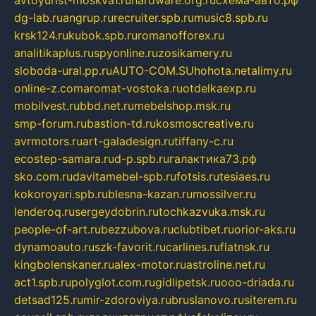
avtoyurist-moskva1.ru
hardware.org.ru
схема-авто.рф
dg-lab.ru
angrup.ru
recruiter.spb.ru
music8.spb.ru
krsk124.ru
kubok.spb.ru
romanofforex.ru
analitikaplus.ru
spyonline.ru
zosikamery.ru
sloboda-ural.pp.ru
AUTO-COM.SU
hohota.net
alimy.ru
online-z.com
aromat-vostoka.ru
otdelkaexp.ru
mobilvest.ru
bbd.net.ru
mebelshop.msk.ru
smp-forum.ru
bastion-td.ru
kosmoscreative.ru
avrmotors.ru
art-galadesign.ru
tiffany-c.ru
ecostep-samara.ru
d-p.spb.ru
галактика73.рф
sko.com.ru
davitamebel-spb.ru
fotsis.ru
tesiaes.ru
kokoroyari.spb.ru
blesna-kazan.ru
mossilver.ru
lenderoq.ru
sergeydobrin.ru
tochkazvuka.msk.ru
people-of-art.ru
bezzubova.ru
clubtibet.ru
orior-aks.ru
dynamoauto.ru
szk-favorit.ru
carlines.ru
flatnsk.ru
kingbolenskaner.ru
alex-motor.ru
astroline.net.ru
act1.spb.ru
polyglot.com.ru
gidlipetsk.ru
ooo-driada.ru
detsad125.ru
mir-zdoroviya.ru
bruslanovo.ru
siterem.ru