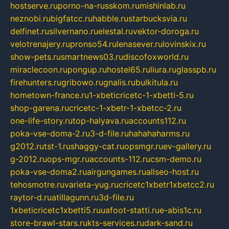
hostserve.ru
porno-na-russkom.ru
mishinlab.ru
neznobi.ru
bigfatcc.ru
habble.ru
starbucksvia.ru
delfinet.ru
silvernano.ru
elestal.ru
vektor-doroga.ru
velotrenajery.ru
pronso54.ru
lenasever.ru
lovinskix.ru
show-pets.ru
smartnews03.ru
discofoxworld.ru
miraclecoon.ru
pongup.ru
hostel65.ru
liura.ru
glasspb.ru
firehunters.ru
gribowo.ru
gnalis.ru
bulkitula.ru
hometown-france.ru
1-xbeticricetc-1-xbetti-5.ru
shop-garena.ru
cricetc-1-xbetr-1-xbetcc-2.ru
one-life-story.ru
top-halyava.ru
accounts112.ru
poka-vse-doma-2.ru
3-d-file.ru
hahahaharms.ru
g2012.ru
tst-1.ru
shaggy-cat.ru
opsmgr.ru
ev-gallery.ru
g-2012.ru
ops-mgr.ru
accounts-112.ru
csm-demo.ru
poka-vse-doma2.ru
airgungames.ru
allseo-host.ru
tehosmotre.ru
varieta-yug.ru
cricetc1xbetr1xbetcc2.ru
raytor-d.ru
atillagunn.ru
3d-file.ru
1xbeticricetc1xbetti5.ru
uafoot-statti.ru
e-abis1c.ru
store-brawl-stars.ru
kts-services.ru
dark-sand.ru