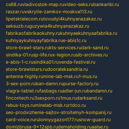
cs68.ru
vladivostok-map.ru
video-seks.ru
bankaribi.ru
raszar.ru
vskrytie-zamkov-moskva113.ru
lipetsktelecom.ru
tovudyi4kuhnyanazakaz.ru
seksuzb.ru
guzywia4kuhnyanazakaz.ru
fabrikaofabrikaokuhny.ru
kuhnyaekuhnyaafabrika.ru
kuhnyaykuhnyayfabrika.ru
e-abis1c.ru
store-brawl-stars.ru
kts-services.ru
dark-sand.ru
sindika-01.ru
sp-life.ru
x-legion.ru
sib-archives.ru
e-abis-1-c.ru
sindika01.ru
venda-festival.ru
store-brawlstars.ru
dooraleksandria.ru
antenna-highly.ru
mine-lab-msk.ru
1-mus.ru
3-sex-porn.ru
ban-damn.ru
purse-factory.ru
viagra-tablet.ru
fasbags.ru
adler-jun.ru
bandamn.ru
fincontech.ru
3sexporn.ru
1mus.ru
darksand.ru
rebus-toys.ru
minelab-msk.ru
rtdco.ru
seo-prodvizhenie-sajtov-stroitelnyh-kompanij.ru
card-voice.ru
rulonnyygazon177.ru
snow-guard.ru
domizbrusa-9x12spb.ru
demaholding.ru
aalse.ru