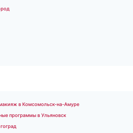
ород
й макияж в Комсомольск-на-Амуре
ные программы в Ульяновск
лгоград