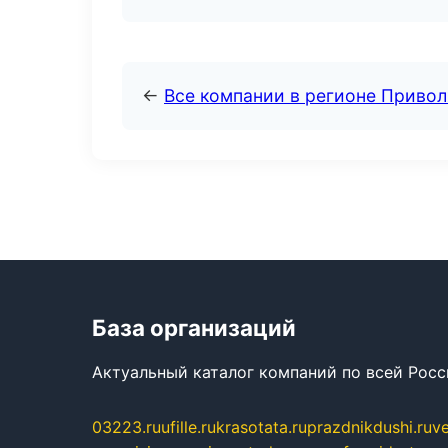
←
Все компании в регионе Приво
База организаций
Актуальный каталог компаний по всей Рос
03223.ru
ufille.ru
krasotata.ru
prazdnikdushi.ru
v