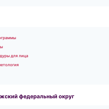
рограммы
ры
едуры для лица
метология
лжский федеральный округ