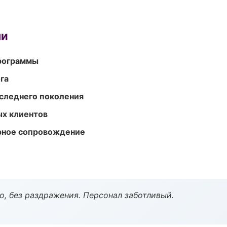
ми
программы
га
следнего поколения
ых клиентов
урное сопровождение
, без раздражения. Персонал заботливый.