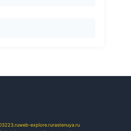
03223.ru
web-explore.ru
rastenuya.ru