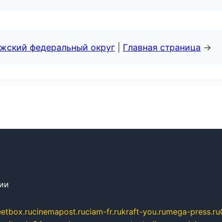
лжский федеральный округ
|
Главная страница
→
сии
eetbox.ru
cinemapost.ru
ciam-fr.ru
kraft-you.ru
mega-press.ru