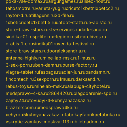
poka-vse-doma2.ru
airgungames.ru
allseo-host.ru
tehosmotre.ru
varieta-yug.ru
cricetc1xbetr1xbetcc2.ru
raytor-d.ru
atillagunn.ru
3d-file.ru
1xbeticricetc1xbetti5.ru
uafoot-statti.ru
e-abis1c.ru
store-brawl-stars.ru
kts-services.ru
dark-sand.ru
sindika-01.ru
sp-life.ru
x-legion.ru
sib-archives.ru
e-abis-1-c.ru
sindika01.ru
venda-festival.ru
store-brawlstars.ru
dooraleksandria.ru
antenna-highly.ru
mine-lab-msk.ru
1-mus.ru
3-sex-porn.ru
ban-damn.ru
purse-factory.ru
viagra-tablet.ru
fasbags.ru
adler-jun.ru
bandamn.ru
fincontech.ru
3sexporn.ru
1mus.ru
darksand.ru
rebus-toys.ru
minelab-msk.ru
alabuga-cityhotel.ru
medsprawo-4-ka.ru
2864420.ru
blagodarenie-spb.ru
zajmy24.ru
tovudyi-4-kuhnyanazakaz.ru
brazzerscom.ru
medsprawo4ka.ru
xehyroo5kuhnyanazakaz.ru
fabrikayfabrikaefabrika.ru
vskrytie-zamkov-moskva-113.ru
biletnadom.ru