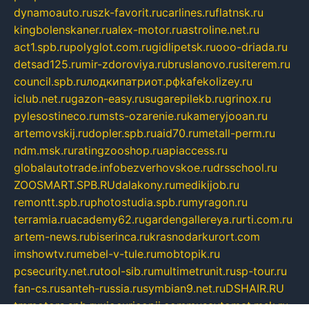
dynamoauto.ru
szk-favorit.ru
carlines.ru
flatnsk.ru
kingbolenskaner.ru
alex-motor.ru
astroline.net.ru
act1.spb.ru
polyglot.com.ru
gidlipetsk.ru
ooo-driada.ru
detsad125.ru
mir-zdoroviya.ru
bruslanovo.ru
siterem.ru
council.spb.ru
лодкипатриот.рф
kafekolizey.ru
iclub.net.ru
gazon-easy.ru
sugarepilekb.ru
grinox.ru
pylesostineco.ru
msts-ozarenie.ru
kameryjooan.ru
artemovskij.ru
dopler.spb.ru
aid70.ru
metall-perm.ru
ndm.msk.ru
ratingzooshop.ru
apiaccess.ru
globalautotrade.info
bezverhovskoe.ru
drsschool.ru
ZOOSMART.SPB.RU
dalakony.ru
medikijob.ru
remontt.spb.ru
photostudia.spb.ru
myragon.ru
terramia.ru
academy62.ru
gardengallereya.ru
rti.com.ru
artem-news.ru
biserinca.ru
krasnodarkurort.com
imshowtv.ru
mebel-v-tule.ru
mobtopik.ru
pcsecurity.net.ru
tool-sib.ru
multimetrunit.ru
sp-tour.ru
fan-cs.ru
santeh-russia.ru
symbian9.net.ru
DSHAIR.RU
tmmotors.spb.ru
xjocuricopii.com
musavtomat.msk.ru