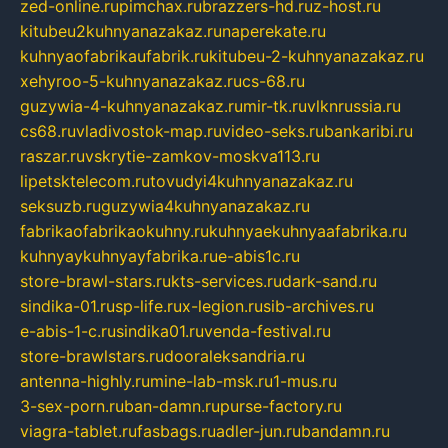
zed-online.ru
pimchax.ru
brazzers-hd.ru
z-host.ru
kitubeu2kuhnyanazakaz.ru
naperekate.ru
kuhnyaofabrikaufabrik.ru
kitubeu-2-kuhnyanazakaz.ru
xehyroo-5-kuhnyanazakaz.ru
cs-68.ru
guzywia-4-kuhnyanazakaz.ru
mir-tk.ru
vlknrussia.ru
cs68.ru
vladivostok-map.ru
video-seks.ru
bankaribi.ru
raszar.ru
vskrytie-zamkov-moskva113.ru
lipetsktelecom.ru
tovudyi4kuhnyanazakaz.ru
seksuzb.ru
guzywia4kuhnyanazakaz.ru
fabrikaofabrikaokuhny.ru
kuhnyaekuhnyaafabrika.ru
kuhnyaykuhnyayfabrika.ru
e-abis1c.ru
store-brawl-stars.ru
kts-services.ru
dark-sand.ru
sindika-01.ru
sp-life.ru
x-legion.ru
sib-archives.ru
e-abis-1-c.ru
sindika01.ru
venda-festival.ru
store-brawlstars.ru
dooraleksandria.ru
antenna-highly.ru
mine-lab-msk.ru
1-mus.ru
3-sex-porn.ru
ban-damn.ru
purse-factory.ru
viagra-tablet.ru
fasbags.ru
adler-jun.ru
bandamn.ru