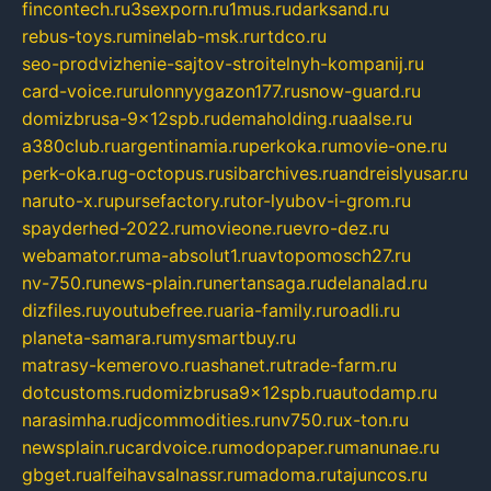
fincontech.ru
3sexporn.ru
1mus.ru
darksand.ru
rebus-toys.ru
minelab-msk.ru
rtdco.ru
seo-prodvizhenie-sajtov-stroitelnyh-kompanij.ru
card-voice.ru
rulonnyygazon177.ru
snow-guard.ru
domizbrusa-9x12spb.ru
demaholding.ru
aalse.ru
a380club.ru
argentinamia.ru
perkoka.ru
movie-one.ru
perk-oka.ru
g-octopus.ru
sibarchives.ru
andreislyusar.ru
naruto-x.ru
pursefactory.ru
tor-lyubov-i-grom.ru
spayderhed-2022.ru
movieone.ru
evro-dez.ru
webamator.ru
ma-absolut1.ru
avtopomosch27.ru
nv-750.ru
news-plain.ru
nertansaga.ru
delanalad.ru
dizfiles.ru
youtubefree.ru
aria-family.ru
roadli.ru
planeta-samara.ru
mysmartbuy.ru
matrasy-kemerovo.ru
ashanet.ru
trade-farm.ru
dotcustoms.ru
domizbrusa9x12spb.ru
autodamp.ru
narasimha.ru
djcommodities.ru
nv750.ru
x-ton.ru
newsplain.ru
cardvoice.ru
modopaper.ru
manunae.ru
gbget.ru
alfeihavsalnassr.ru
madoma.ru
tajuncos.ru