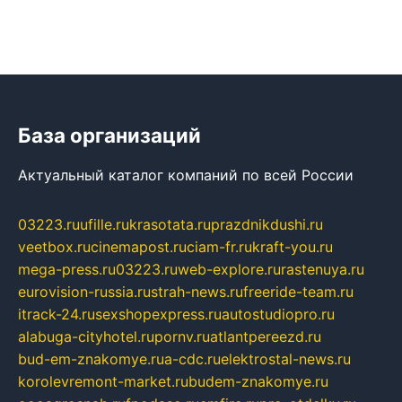
База организаций
Актуальный каталог компаний по всей России
03223.ru
ufille.ru
krasotata.ru
prazdnikdushi.ru
veetbox.ru
cinemapost.ru
ciam-fr.ru
kraft-you.ru
mega-press.ru
03223.ru
web-explore.ru
rastenuya.ru
eurovision-russia.ru
strah-news.ru
freeride-team.ru
itrack-24.ru
sexshopexpress.ru
autostudiopro.ru
alabuga-cityhotel.ru
pornv.ru
atlantpereezd.ru
bud-em-znakomye.ru
a-cdc.ru
elektrostal-news.ru
korolevremont-market.ru
budem-znakomye.ru