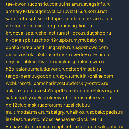
tae-kwon.ru
consrio.com.ru
insiam.ru
avegainfo.ru
archery161.ru
bigencyclica.ru
vlast16.ru
korru.net
sarmiento.spb.su
extelopedia.ru
lammin-suo.spb.ru
iskatour.spb.ru
snpi.org.ru
running-line.ru
krygeva-spa.ru
chel.net.ru
rust-loco.ru
dugshop.ru
hl-beta.spb.ru
school494.spb.ru
mymubaby.ru
epoha-metalband.ru
ngr.spb.ru
rusgosnews.com
dieselvostok.ru
24hostel.msk.ru
w-dev.ru
f-ship.ru
regsmi.ru
filmnetwork.ru
malinasp.ru
kinosvin.ru
h2o-salon.ru
malutkayork.ru
deltaprim.spb.ru
tango-perm.ru
gooddir.ru
sgv.su
multiki-online.com
webkrasotki.com
cherinvest.ru
detskiy-ostrov.ru
ankou.spb.ru
alvesta1.ru
pdf-creator.ru
nix-files.org.ru
sakhatoday.ru
elektrikersymboler.ru
sputnikyes.ru
golf2club.msk.ru
aeforums.ru
zallclub.ru
multimodal.msk.ru
habaigry.ru
haikko.ru
sobakopedia.ru
isz-fest.ru
ewnc.info
screensaver-clock.net.ru
volnav.spb.ru
comnat.ru
npf.net.ru
7bit.pp.ru
kalugatur.ru