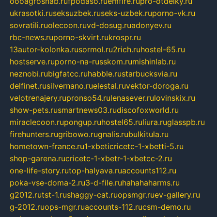
oooagrosnab.ru
fpodaso.ru
emfire.ru
pro-otdelky.ru
ukrasotki.ru
seksuzbek.ru
seks-uzbek.ru
porno-vk.ru
sovratili.ru
olecoon.ru
vd-dosug.ru
adonyev.ru
rbc-news.ru
porno-skvirt.ru
krospr.ru
13autor-kolonka.ru
sormol.ru
2rich.ru
hostel-65.ru
hostserve.ru
porno-na-russkom.ru
mishinlab.ru
neznobi.ru
bigfatcc.ru
habble.ru
starbucksvia.ru
delfinet.ru
silvernano.ru
elestal.ru
vektor-doroga.ru
velotrenajery.ru
pronso54.ru
lenasever.ru
lovinskix.ru
show-pets.ru
smartnews03.ru
discofoxworld.ru
miraclecoon.ru
pongup.ru
hostel65.ru
liura.ru
glasspb.ru
firehunters.ru
gribowo.ru
gnalis.ru
bulkitula.ru
hometown-france.ru
1-xbeticricetc-1-xbetti-5.ru
shop-garena.ru
cricetc-1-xbetr-1-xbetcc-2.ru
one-life-story.ru
top-halyava.ru
accounts112.ru
poka-vse-doma-2.ru
3-d-file.ru
hahahaharms.ru
g2012.ru
tst-1.ru
shaggy-cat.ru
opsmgr.ru
ev-gallery.ru
g-2012.ru
ops-mgr.ru
accounts-112.ru
csm-demo.ru