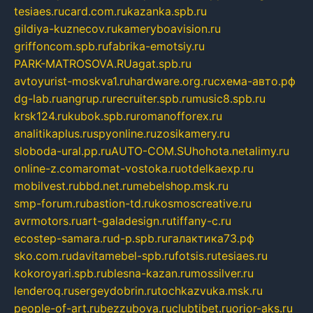
tesiaes.ru
card.com.ru
kazanka.spb.ru
gildiya-kuznecov.ru
kameryboavision.ru
griffoncom.spb.ru
fabrika-emotsiy.ru
PARK-MATROSOVA.RU
agat.spb.ru
avtoyurist-moskva1.ru
hardware.org.ru
схема-авто.рф
dg-lab.ru
angrup.ru
recruiter.spb.ru
music8.spb.ru
krsk124.ru
kubok.spb.ru
romanofforex.ru
analitikaplus.ru
spyonline.ru
zosikamery.ru
sloboda-ural.pp.ru
AUTO-COM.SU
hohota.net
alimy.ru
online-z.com
aromat-vostoka.ru
otdelkaexp.ru
mobilvest.ru
bbd.net.ru
mebelshop.msk.ru
smp-forum.ru
bastion-td.ru
kosmoscreative.ru
avrmotors.ru
art-galadesign.ru
tiffany-c.ru
ecostep-samara.ru
d-p.spb.ru
галактика73.рф
sko.com.ru
davitamebel-spb.ru
fotsis.ru
tesiaes.ru
kokoroyari.spb.ru
blesna-kazan.ru
mossilver.ru
lenderoq.ru
sergeydobrin.ru
tochkazvuka.msk.ru
people-of-art.ru
bezzubova.ru
clubtibet.ru
orior-aks.ru