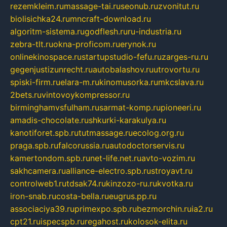
rezemkleim.ru
massage-tai.ru
seonub.ru
zvonitut.ru
biolisichka24.ru
mncraft-download.ru
algoritm-sistema.ru
godflesh.ru
ru-industria.ru
zebra-tlt.ru
okna-proficom.ru
erynok.ru
onlinekinospace.ru
startupstudio-fefu.ru
zarges-ru.ru
gegenjustizunrecht.ru
autobalashov.ru
utrovortu.ru
spiski-firm.ru
elara-m.ru
kinomusorka.ru
mkcslava.ru
2bets.ru
vintovoykompressor.ru
birminghamvsfulham.ru
sarmat-komp.ru
pioneeri.ru
amadis-chocolate.ru
shkurki-karakulya.ru
kanotiforet.spb.ru
tutmassage.ru
ecolog.org.ru
praga.spb.ru
falcorussia.ru
autodoctorservis.ru
kamertondom.spb.ru
net-life.net.ru
avto-vozim.ru
sakhcamera.ru
alliance-electro.spb.ru
stroyavt.ru
controlweb1.ru
tdsak74.ru
kinzozo-ru.ru
kvotka.ru
iron-snab.ru
costa-bella.ru
eugrus.pp.ru
associaciya39.ru
primexpo.spb.ru
bezmorchin.ru
ia2.ru
cpt21.ru
ispecspb.ru
regahost.ru
kolosok-elita.ru