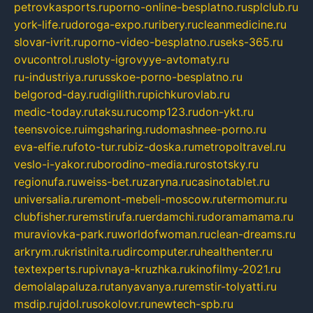
petrovkasports.ru
porno-online-besplatno.ru
splclub.ru
york-life.ru
doroga-expo.ru
ribery.ru
cleanmedicine.ru
slovar-ivrit.ru
porno-video-besplatno.ru
seks-365.ru
ovucontrol.ru
sloty-igrovyye-avtomaty.ru
ru-industriya.ru
russkoe-porno-besplatno.ru
belgorod-day.ru
digilith.ru
pichkurovlab.ru
medic-today.ru
taksu.ru
comp123.ru
don-ykt.ru
teensvoice.ru
imgsharing.ru
domashnee-porno.ru
eva-elfie.ru
foto-tur.ru
biz-doska.ru
metropoltravel.ru
veslo-i-yakor.ru
borodino-media.ru
rostotsky.ru
regionufa.ru
weiss-bet.ru
zaryna.ru
casinotablet.ru
universalia.ru
remont-mebeli-moscow.ru
termomur.ru
clubfisher.ru
remstirufa.ru
erdamchi.ru
doramamama.ru
muraviovka-park.ru
worldofwoman.ru
clean-dreams.ru
arkrym.ru
kristinita.ru
dircomputer.ru
healthenter.ru
textexperts.ru
pivnaya-kruzhka.ru
kinofilmy-2021.ru
demolalapaluza.ru
tanyavanya.ru
remstir-tolyatti.ru
msdip.ru
jdol.ru
sokolovr.ru
newtech-spb.ru