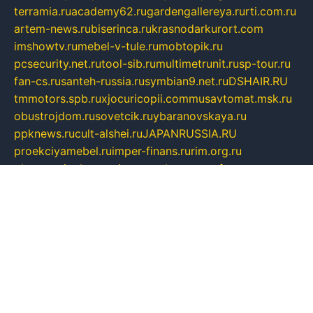
terramia.ru
academy62.ru
gardengallereya.ru
rti.com.ru
artem-news.ru
biserinca.ru
krasnodarkurort.com
imshowtv.ru
mebel-v-tule.ru
mobtopik.ru
pcsecurity.net.ru
tool-sib.ru
multimetrunit.ru
sp-tour.ru
fan-cs.ru
santeh-russia.ru
symbian9.net.ru
DSHAIR.RU
tmmotors.spb.ru
xjocuricopii.com
musavtomat.msk.ru
obustrojdom.ru
sovetcik.ru
ybaranovskaya.ru
ppknews.ru
cult-alshei.ru
JAPANRUSSIA.RU
proekciyamebel.ru
imper-finans.ru
rim.org.ru
glamourai.ru
brassminus.ru
zabor-pro.ru
ftn.pp.ru
dorogoe58.ru
laimengpacker.ru
kuzova-zapchasti.ru
sageerp.ru
taxodrom.ru
dsrazvitie.ru
hardcity.net.ru
ratinghomegames.ru
topservice25.ru
gubernyan.ru
gtglasslined.ru
ii4.ru
tssport.spb.ru
andorra24.com
blackwallstreet.ru
oboimos.ru
optim-doors.com.ru
ikuch.ru
nycr.org.ru
npa21.ru
vremya-ch.spb.ru
desert000.ru
ivtorgi.ru
ifiori.ru
catalog-statei.ru
dcv.org.ru
spetsmaster174.ru
ipkameryhiseeu.ru