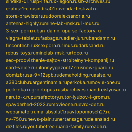
sindika-01.ru
sp-life.ru
x-legion.ru
sib-archives.ru
e-abis-1-c.ru
sindika01.ru
venda-festival.ru
store-brawlstars.ru
dooraleksandria.ru
antenna-highly.ru
mine-lab-msk.ru
1-mus.ru
3-sex-porn.ru
ban-damn.ru
purse-factory.ru
viagra-tablet.ru
fasbags.ru
adler-jun.ru
bandamn.ru
fincontech.ru
3sexporn.ru
1mus.ru
darksand.ru
rebus-toys.ru
minelab-msk.ru
rtdco.ru
seo-prodvizhenie-sajtov-stroitelnyh-kompanij.ru
card-voice.ru
rulonnyygazon177.ru
snow-guard.ru
domizbrusa-9x12spb.ru
demaholding.ru
aalse.ru
a380club.ru
argentinamia.ru
perkoka.ru
movie-one.ru
perk-oka.ru
g-octopus.ru
sibarchives.ru
andreislyusar.ru
naruto-x.ru
pursefactory.ru
tor-lyubov-i-grom.ru
spayderhed-2022.ru
movieone.ru
evro-dez.ru
webamator.ru
ma-absolut1.ru
avtopomosch27.ru
nv-750.ru
news-plain.ru
nertansaga.ru
delanalad.ru
dizfiles.ru
youtubefree.ru
aria-family.ru
roadli.ru