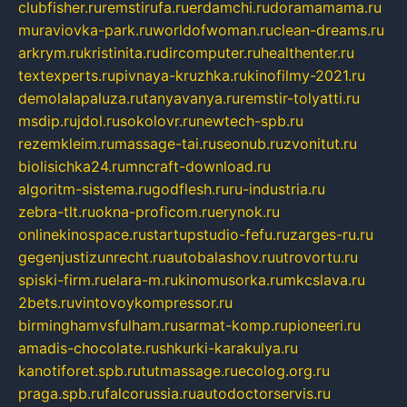
clubfisher.ru
remstirufa.ru
erdamchi.ru
doramamama.ru
muraviovka-park.ru
worldofwoman.ru
clean-dreams.ru
arkrym.ru
kristinita.ru
dircomputer.ru
healthenter.ru
textexperts.ru
pivnaya-kruzhka.ru
kinofilmy-2021.ru
demolalapaluza.ru
tanyavanya.ru
remstir-tolyatti.ru
msdip.ru
jdol.ru
sokolovr.ru
newtech-spb.ru
rezemkleim.ru
massage-tai.ru
seonub.ru
zvonitut.ru
biolisichka24.ru
mncraft-download.ru
algoritm-sistema.ru
godflesh.ru
ru-industria.ru
zebra-tlt.ru
okna-proficom.ru
erynok.ru
onlinekinospace.ru
startupstudio-fefu.ru
zarges-ru.ru
gegenjustizunrecht.ru
autobalashov.ru
utrovortu.ru
spiski-firm.ru
elara-m.ru
kinomusorka.ru
mkcslava.ru
2bets.ru
vintovoykompressor.ru
birminghamvsfulham.ru
sarmat-komp.ru
pioneeri.ru
amadis-chocolate.ru
shkurki-karakulya.ru
kanotiforet.spb.ru
tutmassage.ru
ecolog.org.ru
praga.spb.ru
falcorussia.ru
autodoctorservis.ru