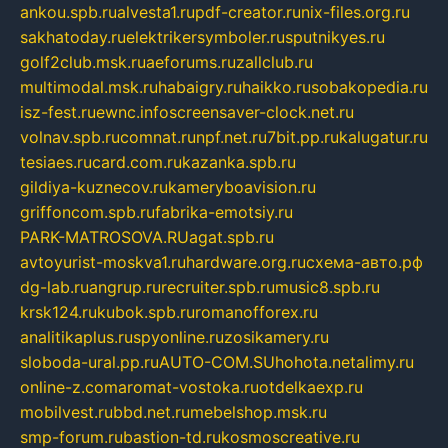
ankou.spb.ru
alvesta1.ru
pdf-creator.ru
nix-files.org.ru
sakhatoday.ru
elektrikersymboler.ru
sputnikyes.ru
golf2club.msk.ru
aeforums.ru
zallclub.ru
multimodal.msk.ru
habaigry.ru
haikko.ru
sobakopedia.ru
isz-fest.ru
ewnc.info
screensaver-clock.net.ru
volnav.spb.ru
comnat.ru
npf.net.ru
7bit.pp.ru
kalugatur.ru
tesiaes.ru
card.com.ru
kazanka.spb.ru
gildiya-kuznecov.ru
kameryboavision.ru
griffoncom.spb.ru
fabrika-emotsiy.ru
PARK-MATROSOVA.RU
agat.spb.ru
avtoyurist-moskva1.ru
hardware.org.ru
схема-авто.рф
dg-lab.ru
angrup.ru
recruiter.spb.ru
music8.spb.ru
krsk124.ru
kubok.spb.ru
romanofforex.ru
analitikaplus.ru
spyonline.ru
zosikamery.ru
sloboda-ural.pp.ru
AUTO-COM.SU
hohota.net
alimy.ru
online-z.com
aromat-vostoka.ru
otdelkaexp.ru
mobilvest.ru
bbd.net.ru
mebelshop.msk.ru
smp-forum.ru
bastion-td.ru
kosmoscreative.ru