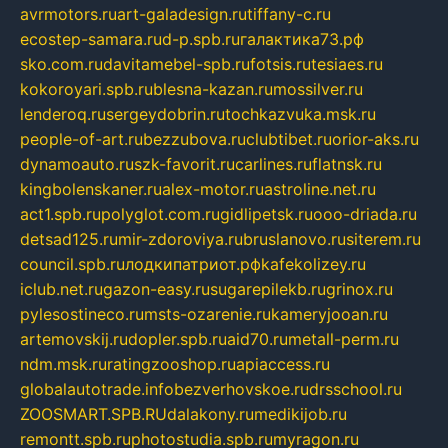
avrmotors.ru
art-galadesign.ru
tiffany-c.ru
ecostep-samara.ru
d-p.spb.ru
галактика73.рф
sko.com.ru
davitamebel-spb.ru
fotsis.ru
tesiaes.ru
kokoroyari.spb.ru
blesna-kazan.ru
mossilver.ru
lenderoq.ru
sergeydobrin.ru
tochkazvuka.msk.ru
people-of-art.ru
bezzubova.ru
clubtibet.ru
orior-aks.ru
dynamoauto.ru
szk-favorit.ru
carlines.ru
flatnsk.ru
kingbolenskaner.ru
alex-motor.ru
astroline.net.ru
act1.spb.ru
polyglot.com.ru
gidlipetsk.ru
ooo-driada.ru
detsad125.ru
mir-zdoroviya.ru
bruslanovo.ru
siterem.ru
council.spb.ru
лодкипатриот.рф
kafekolizey.ru
iclub.net.ru
gazon-easy.ru
sugarepilekb.ru
grinox.ru
pylesostineco.ru
msts-ozarenie.ru
kameryjooan.ru
artemovskij.ru
dopler.spb.ru
aid70.ru
metall-perm.ru
ndm.msk.ru
ratingzooshop.ru
apiaccess.ru
globalautotrade.info
bezverhovskoe.ru
drsschool.ru
ZOOSMART.SPB.RU
dalakony.ru
medikijob.ru
remontt.spb.ru
photostudia.spb.ru
myragon.ru