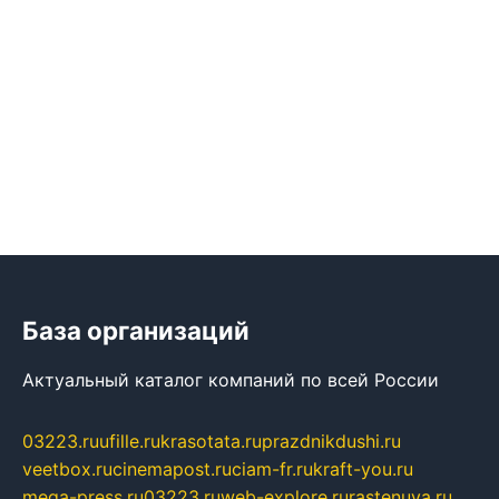
База организаций
Актуальный каталог компаний по всей России
03223.ru
ufille.ru
krasotata.ru
prazdnikdushi.ru
veetbox.ru
cinemapost.ru
ciam-fr.ru
kraft-you.ru
mega-press.ru
03223.ru
web-explore.ru
rastenuya.ru