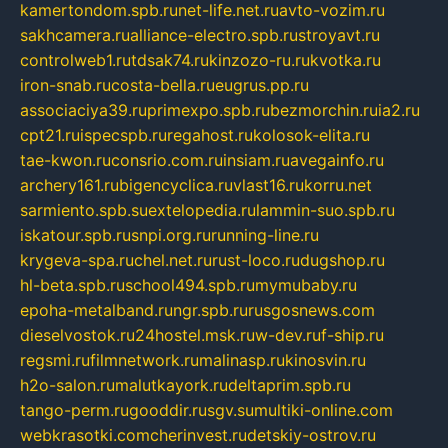
kamertondom.spb.ru
net-life.net.ru
avto-vozim.ru
sakhcamera.ru
alliance-electro.spb.ru
stroyavt.ru
controlweb1.ru
tdsak74.ru
kinzozo-ru.ru
kvotka.ru
iron-snab.ru
costa-bella.ru
eugrus.pp.ru
associaciya39.ru
primexpo.spb.ru
bezmorchin.ru
ia2.ru
cpt21.ru
ispecspb.ru
regahost.ru
kolosok-elita.ru
tae-kwon.ru
consrio.com.ru
insiam.ru
avegainfo.ru
archery161.ru
bigencyclica.ru
vlast16.ru
korru.net
sarmiento.spb.su
extelopedia.ru
lammin-suo.spb.ru
iskatour.spb.ru
snpi.org.ru
running-line.ru
krygeva-spa.ru
chel.net.ru
rust-loco.ru
dugshop.ru
hl-beta.spb.ru
school494.spb.ru
mymubaby.ru
epoha-metalband.ru
ngr.spb.ru
rusgosnews.com
dieselvostok.ru
24hostel.msk.ru
w-dev.ru
f-ship.ru
regsmi.ru
filmnetwork.ru
malinasp.ru
kinosvin.ru
h2o-salon.ru
malutkayork.ru
deltaprim.spb.ru
tango-perm.ru
gooddir.ru
sgv.su
multiki-online.com
webkrasotki.com
cherinvest.ru
detskiy-ostrov.ru