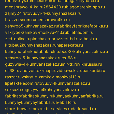
rebus-toys.ru
minelab-msk.ru
alabuga-cityhotel.ru
medsprawo-4-ka.ru
2864420.ru
blagodarenie-spb.ru
zajmy24.ru
tovudyi-4-kuhnyanazakaz.ru
brazzerscom.ru
medsprawo4ka.ru
xehyroo5kuhnyanazakaz.ru
fabrikayfabrikaefabrika.ru
vskrytie-zamkov-moskva-113.ru
biletnadom.ru
zed-online.ru
pimchax.ru
brazzers-hd.ru
z-host.ru
kitubeu2kuhnyanazakaz.ru
naperekate.ru
kuhnyaofabrikaufabrik.ru
kitubeu-2-kuhnyanazakaz.ru
xehyroo-5-kuhnyanazakaz.ru
cs-68.ru
guzywia-4-kuhnyanazakaz.ru
mir-tk.ru
vlknrussia.ru
cs68.ru
vladivostok-map.ru
video-seks.ru
bankaribi.ru
raszar.ru
vskrytie-zamkov-moskva113.ru
lipetsktelecom.ru
tovudyi4kuhnyanazakaz.ru
seksuzb.ru
guzywia4kuhnyanazakaz.ru
fabrikaofabrikaokuhny.ru
kuhnyaekuhnyaafabrika.ru
kuhnyaykuhnyayfabrika.ru
e-abis1c.ru
store-brawl-stars.ru
kts-services.ru
dark-sand.ru