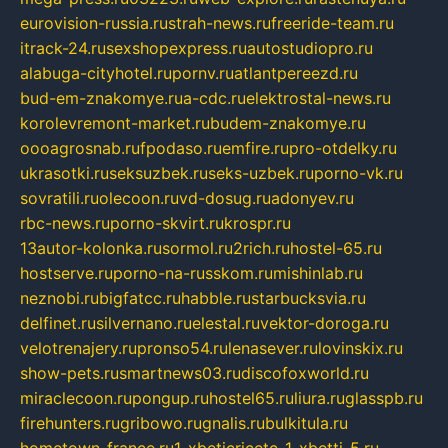
eurovision-russia.ru
strah-news.ru
freeride-team.ru
itrack-24.ru
sexshopexpress.ru
autostudiopro.ru
alabuga-cityhotel.ru
pornv.ru
atlantpereezd.ru
bud-em-znakomye.ru
a-cdc.ru
elektrostal-news.ru
korolevremont-market.ru
budem-znakomye.ru
oooagrosnab.ru
fpodaso.ru
emfire.ru
pro-otdelky.ru
ukrasotki.ru
seksuzbek.ru
seks-uzbek.ru
porno-vk.ru
sovratili.ru
olecoon.ru
vd-dosug.ru
adonyev.ru
rbc-news.ru
porno-skvirt.ru
krospr.ru
13autor-kolonka.ru
sormol.ru
2rich.ru
hostel-65.ru
hostserve.ru
porno-na-russkom.ru
mishinlab.ru
neznobi.ru
bigfatcc.ru
habble.ru
starbucksvia.ru
delfinet.ru
silvernano.ru
elestal.ru
vektor-doroga.ru
velotrenajery.ru
pronso54.ru
lenasever.ru
lovinskix.ru
show-pets.ru
smartnews03.ru
discofoxworld.ru
miraclecoon.ru
pongup.ru
hostel65.ru
liura.ru
glasspb.ru
firehunters.ru
gribowo.ru
gnalis.ru
bulkitula.ru