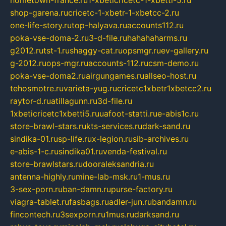
hometown-france.ru
1-xbeticricetc-1-xbetti-5.ru
shop-garena.ru
cricetc-1-xbetr-1-xbetcc-2.ru
one-life-story.ru
top-halyava.ru
accounts112.ru
poka-vse-doma-2.ru
3-d-file.ru
hahahaharms.ru
g2012.ru
tst-1.ru
shaggy-cat.ru
opsmgr.ru
ev-gallery.ru
g-2012.ru
ops-mgr.ru
accounts-112.ru
csm-demo.ru
poka-vse-doma2.ru
airgungames.ru
allseo-host.ru
tehosmotre.ru
varieta-yug.ru
cricetc1xbetr1xbetcc2.ru
raytor-d.ru
atillagunn.ru
3d-file.ru
1xbeticricetc1xbetti5.ru
uafoot-statti.ru
e-abis1c.ru
store-brawl-stars.ru
kts-services.ru
dark-sand.ru
sindika-01.ru
sp-life.ru
x-legion.ru
sib-archives.ru
e-abis-1-c.ru
sindika01.ru
venda-festival.ru
store-brawlstars.ru
dooraleksandria.ru
antenna-highly.ru
mine-lab-msk.ru
1-mus.ru
3-sex-porn.ru
ban-damn.ru
purse-factory.ru
viagra-tablet.ru
fasbags.ru
adler-jun.ru
bandamn.ru
fincontech.ru
3sexporn.ru
1mus.ru
darksand.ru