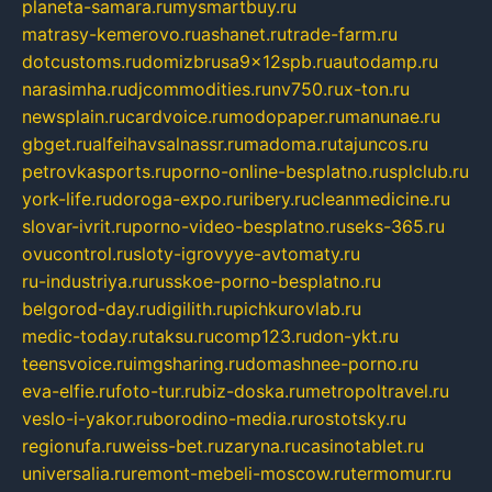
planeta-samara.ru
mysmartbuy.ru
matrasy-kemerovo.ru
ashanet.ru
trade-farm.ru
dotcustoms.ru
domizbrusa9x12spb.ru
autodamp.ru
narasimha.ru
djcommodities.ru
nv750.ru
x-ton.ru
newsplain.ru
cardvoice.ru
modopaper.ru
manunae.ru
gbget.ru
alfeihavsalnassr.ru
madoma.ru
tajuncos.ru
petrovkasports.ru
porno-online-besplatno.ru
splclub.ru
york-life.ru
doroga-expo.ru
ribery.ru
cleanmedicine.ru
slovar-ivrit.ru
porno-video-besplatno.ru
seks-365.ru
ovucontrol.ru
sloty-igrovyye-avtomaty.ru
ru-industriya.ru
russkoe-porno-besplatno.ru
belgorod-day.ru
digilith.ru
pichkurovlab.ru
medic-today.ru
taksu.ru
comp123.ru
don-ykt.ru
teensvoice.ru
imgsharing.ru
domashnee-porno.ru
eva-elfie.ru
foto-tur.ru
biz-doska.ru
metropoltravel.ru
veslo-i-yakor.ru
borodino-media.ru
rostotsky.ru
regionufa.ru
weiss-bet.ru
zaryna.ru
casinotablet.ru
universalia.ru
remont-mebeli-moscow.ru
termomur.ru