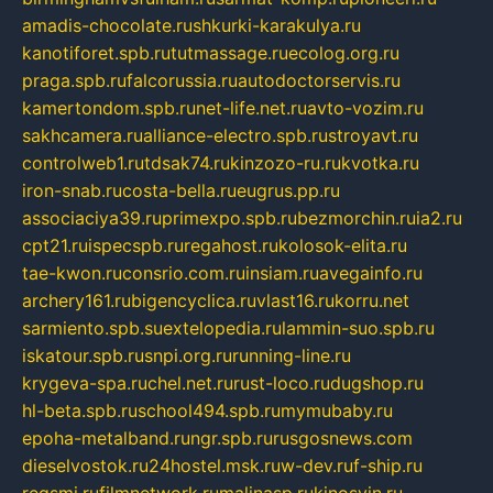
amadis-chocolate.ru
shkurki-karakulya.ru
kanotiforet.spb.ru
tutmassage.ru
ecolog.org.ru
praga.spb.ru
falcorussia.ru
autodoctorservis.ru
kamertondom.spb.ru
net-life.net.ru
avto-vozim.ru
sakhcamera.ru
alliance-electro.spb.ru
stroyavt.ru
controlweb1.ru
tdsak74.ru
kinzozo-ru.ru
kvotka.ru
iron-snab.ru
costa-bella.ru
eugrus.pp.ru
associaciya39.ru
primexpo.spb.ru
bezmorchin.ru
ia2.ru
cpt21.ru
ispecspb.ru
regahost.ru
kolosok-elita.ru
tae-kwon.ru
consrio.com.ru
insiam.ru
avegainfo.ru
archery161.ru
bigencyclica.ru
vlast16.ru
korru.net
sarmiento.spb.su
extelopedia.ru
lammin-suo.spb.ru
iskatour.spb.ru
snpi.org.ru
running-line.ru
krygeva-spa.ru
chel.net.ru
rust-loco.ru
dugshop.ru
hl-beta.spb.ru
school494.spb.ru
mymubaby.ru
epoha-metalband.ru
ngr.spb.ru
rusgosnews.com
dieselvostok.ru
24hostel.msk.ru
w-dev.ru
f-ship.ru