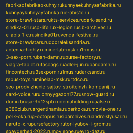
fabrikaofabrikaokuhny.ru
kuhnyaekuhnyaafabrika.ru
kuhnyaykuhnyayfabrika.ru
e-abis1c.ru
store-brawl-stars.ru
kts-services.ru
dark-sand.ru
sindika-01.ru
sp-life.ru
x-legion.ru
sib-archives.ru
e-abis-1-c.ru
sindika01.ru
venda-festival.ru
store-brawlstars.ru
dooraleksandria.ru
antenna-highly.ru
mine-lab-msk.ru
1-mus.ru
3-sex-porn.ru
ban-damn.ru
purse-factory.ru
viagra-tablet.ru
fasbags.ru
adler-jun.ru
bandamn.ru
fincontech.ru
3sexporn.ru
1mus.ru
darksand.ru
rebus-toys.ru
minelab-msk.ru
rtdco.ru
seo-prodvizhenie-sajtov-stroitelnyh-kompanij.ru
card-voice.ru
rulonnyygazon177.ru
snow-guard.ru
domizbrusa-9x12spb.ru
demaholding.ru
aalse.ru
a380club.ru
argentinamia.ru
perkoka.ru
movie-one.ru
perk-oka.ru
g-octopus.ru
sibarchives.ru
andreislyusar.ru
naruto-x.ru
pursefactory.ru
tor-lyubov-i-grom.ru
spayderhed-2022.ru
movieone.ru
evro-dez.ru