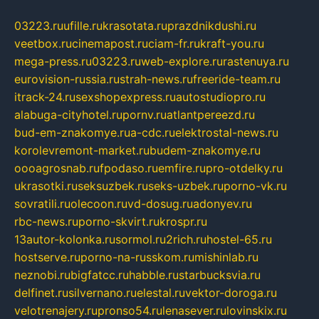
03223.ru
ufille.ru
krasotata.ru
prazdnikdushi.ru
veetbox.ru
cinemapost.ru
ciam-fr.ru
kraft-you.ru
mega-press.ru
03223.ru
web-explore.ru
rastenuya.ru
eurovision-russia.ru
strah-news.ru
freeride-team.ru
itrack-24.ru
sexshopexpress.ru
autostudiopro.ru
alabuga-cityhotel.ru
pornv.ru
atlantpereezd.ru
bud-em-znakomye.ru
a-cdc.ru
elektrostal-news.ru
korolevremont-market.ru
budem-znakomye.ru
oooagrosnab.ru
fpodaso.ru
emfire.ru
pro-otdelky.ru
ukrasotki.ru
seksuzbek.ru
seks-uzbek.ru
porno-vk.ru
sovratili.ru
olecoon.ru
vd-dosug.ru
adonyev.ru
rbc-news.ru
porno-skvirt.ru
krospr.ru
13autor-kolonka.ru
sormol.ru
2rich.ru
hostel-65.ru
hostserve.ru
porno-na-russkom.ru
mishinlab.ru
neznobi.ru
bigfatcc.ru
habble.ru
starbucksvia.ru
delfinet.ru
silvernano.ru
elestal.ru
vektor-doroga.ru
velotrenajery.ru
pronso54.ru
lenasever.ru
lovinskix.ru