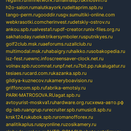
regsmi.ru
filmnetwork.ru
malinasp.ru
kinosvin.ru
h2o-salon.ru
malutkayork.ru
deltaprim.spb.ru
tango-perm.ru
gooddir.ru
sgv.su
multiki-online.com
webkrasotki.com
cherinvest.ru
detskiy-ostrov.ru
ankou.spb.ru
alvesta1.ru
pdf-creator.ru
nix-files.org.ru
sakhatoday.ru
elektrikersymboler.ru
sputnikyes.ru
golf2club.msk.ru
aeforums.ru
zallclub.ru
multimodal.msk.ru
habaigry.ru
haikko.ru
sobakopedia.ru
isz-fest.ru
ewnc.info
screensaver-clock.net.ru
volnav.spb.ru
comnat.ru
npf.net.ru
7bit.pp.ru
kalugatur.ru
tesiaes.ru
card.com.ru
kazanka.spb.ru
gildiya-kuznecov.ru
kameryboavision.ru
griffoncom.spb.ru
fabrika-emotsiy.ru
PARK-MATROSOVA.RU
agat.spb.ru
avtoyurist-moskva1.ru
hardware.org.ru
схема-авто.рф
dg-lab.ru
angrup.ru
recruiter.spb.ru
music8.spb.ru
krsk124.ru
kubok.spb.ru
romanofforex.ru
analitikaplus.ru
spyonline.ru
zosikamery.ru