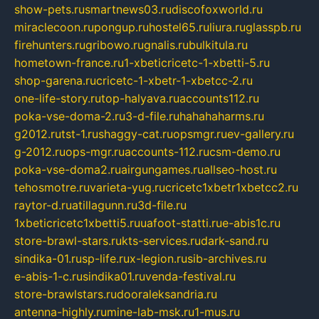
show-pets.ru
smartnews03.ru
discofoxworld.ru
miraclecoon.ru
pongup.ru
hostel65.ru
liura.ru
glasspb.ru
firehunters.ru
gribowo.ru
gnalis.ru
bulkitula.ru
hometown-france.ru
1-xbeticricetc-1-xbetti-5.ru
shop-garena.ru
cricetc-1-xbetr-1-xbetcc-2.ru
one-life-story.ru
top-halyava.ru
accounts112.ru
poka-vse-doma-2.ru
3-d-file.ru
hahahaharms.ru
g2012.ru
tst-1.ru
shaggy-cat.ru
opsmgr.ru
ev-gallery.ru
g-2012.ru
ops-mgr.ru
accounts-112.ru
csm-demo.ru
poka-vse-doma2.ru
airgungames.ru
allseo-host.ru
tehosmotre.ru
varieta-yug.ru
cricetc1xbetr1xbetcc2.ru
raytor-d.ru
atillagunn.ru
3d-file.ru
1xbeticricetc1xbetti5.ru
uafoot-statti.ru
e-abis1c.ru
store-brawl-stars.ru
kts-services.ru
dark-sand.ru
sindika-01.ru
sp-life.ru
x-legion.ru
sib-archives.ru
e-abis-1-c.ru
sindika01.ru
venda-festival.ru
store-brawlstars.ru
dooraleksandria.ru
antenna-highly.ru
mine-lab-msk.ru
1-mus.ru