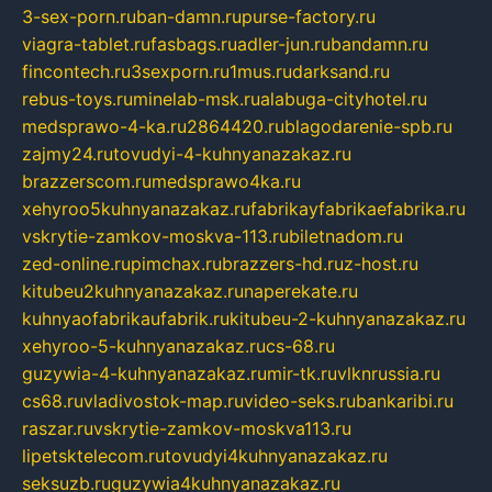
3-sex-porn.ru
ban-damn.ru
purse-factory.ru
viagra-tablet.ru
fasbags.ru
adler-jun.ru
bandamn.ru
fincontech.ru
3sexporn.ru
1mus.ru
darksand.ru
rebus-toys.ru
minelab-msk.ru
alabuga-cityhotel.ru
medsprawo-4-ka.ru
2864420.ru
blagodarenie-spb.ru
zajmy24.ru
tovudyi-4-kuhnyanazakaz.ru
brazzerscom.ru
medsprawo4ka.ru
xehyroo5kuhnyanazakaz.ru
fabrikayfabrikaefabrika.ru
vskrytie-zamkov-moskva-113.ru
biletnadom.ru
zed-online.ru
pimchax.ru
brazzers-hd.ru
z-host.ru
kitubeu2kuhnyanazakaz.ru
naperekate.ru
kuhnyaofabrikaufabrik.ru
kitubeu-2-kuhnyanazakaz.ru
xehyroo-5-kuhnyanazakaz.ru
cs-68.ru
guzywia-4-kuhnyanazakaz.ru
mir-tk.ru
vlknrussia.ru
cs68.ru
vladivostok-map.ru
video-seks.ru
bankaribi.ru
raszar.ru
vskrytie-zamkov-moskva113.ru
lipetsktelecom.ru
tovudyi4kuhnyanazakaz.ru
seksuzb.ru
guzywia4kuhnyanazakaz.ru