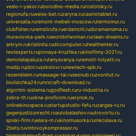
veslo-i-yakor.ru
borodino-media.ru
rostotsky.ru
regionufa.ru
weiss-bet.ru
zaryna.ru
casinotablet.ru
universalia.ru
remont-mebeli-moscow.ru
termomur.ru
clubfisher.ru
remstirufa.ru
erdamchi.ru
doramamama.ru
muraviovka-park.ru
worldofwoman.ru
clean-dreams.ru
arkrym.ru
kristinita.ru
dircomputer.ru
healthenter.ru
textexperts.ru
pivnaya-kruzhka.ru
kinofilmy-2021.ru
demolalapaluza.ru
tanyavanya.ru
remstir-tolyatti.ru
msdip.ru
jdol.ru
sokolovr.ru
newtech-spb.ru
rezemkleim.ru
massage-tai.ru
seonub.ru
zvonitut.ru
biolisichka24.ru
mncraft-download.ru
algoritm-sistema.ru
godflesh.ru
ru-industria.ru
zebra-tlt.ru
okna-proficom.ru
erynok.ru
onlinekinospace.ru
startupstudio-fefu.ru
zarges-ru.ru
gegenjustizunrecht.ru
autobalashov.ru
utrovortu.ru
spiski-firm.ru
elara-m.ru
kinomusorka.ru
mkcslava.ru
2bets.ru
vintovoykompressor.ru
birminghamvsfulham.ru
sarmat-komp.ru
pioneeri.ru