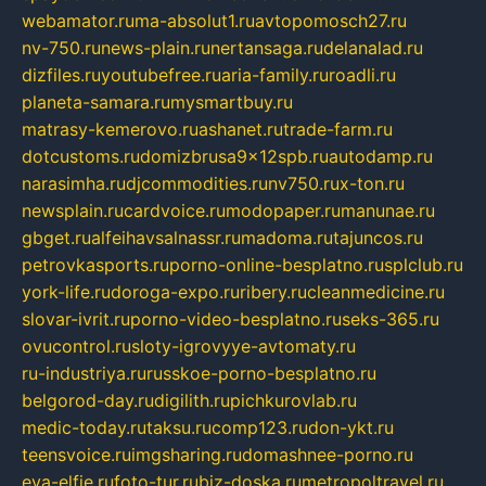
webamator.ru
ma-absolut1.ru
avtopomosch27.ru
nv-750.ru
news-plain.ru
nertansaga.ru
delanalad.ru
dizfiles.ru
youtubefree.ru
aria-family.ru
roadli.ru
planeta-samara.ru
mysmartbuy.ru
matrasy-kemerovo.ru
ashanet.ru
trade-farm.ru
dotcustoms.ru
domizbrusa9x12spb.ru
autodamp.ru
narasimha.ru
djcommodities.ru
nv750.ru
x-ton.ru
newsplain.ru
cardvoice.ru
modopaper.ru
manunae.ru
gbget.ru
alfeihavsalnassr.ru
madoma.ru
tajuncos.ru
petrovkasports.ru
porno-online-besplatno.ru
splclub.ru
york-life.ru
doroga-expo.ru
ribery.ru
cleanmedicine.ru
slovar-ivrit.ru
porno-video-besplatno.ru
seks-365.ru
ovucontrol.ru
sloty-igrovyye-avtomaty.ru
ru-industriya.ru
russkoe-porno-besplatno.ru
belgorod-day.ru
digilith.ru
pichkurovlab.ru
medic-today.ru
taksu.ru
comp123.ru
don-ykt.ru
teensvoice.ru
imgsharing.ru
domashnee-porno.ru
eva-elfie.ru
foto-tur.ru
biz-doska.ru
metropoltravel.ru