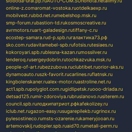
sloboda-ural.pp.ru
AUTO-COM.SU
hohota.net
alimy.ru
online-z.com
aromat-vostoka.ru
otdelkaexp.ru
mobilvest.ru
bbd.net.ru
mebelshop.msk.ru
smp-forum.ru
bastion-td.ru
kosmoscreative.ru
avrmotors.ru
art-galadesign.ru
tiffany-c.ru
ecostep-samara.ru
d-p.spb.ru
галактика73.рф
sko.com.ru
davitamebel-spb.ru
fotsis.ru
tesiaes.ru
kokoroyari.spb.ru
blesna-kazan.ru
mossilver.ru
lenderoq.ru
sergeydobrin.ru
tochkazvuka.msk.ru
people-of-art.ru
bezzubova.ru
clubtibet.ru
orior-aks.ru
dynamoauto.ru
szk-favorit.ru
carlines.ru
flatnsk.ru
kingbolenskaner.ru
alex-motor.ru
astroline.net.ru
act1.spb.ru
polyglot.com.ru
gidlipetsk.ru
ooo-driada.ru
detsad125.ru
mir-zdoroviya.ru
bruslanovo.ru
siterem.ru
council.spb.ru
лодкипатриот.рф
kafekolizey.ru
iclub.net.ru
gazon-easy.ru
sugarepilekb.ru
grinox.ru
pylesostineco.ru
msts-ozarenie.ru
kameryjooan.ru
artemovskij.ru
dopler.spb.ru
aid70.ru
metall-perm.ru