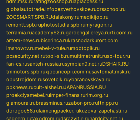
ndm.msk.ru
ratingzooshop.ru
apiaccess.ru
globalautotrade.info
bezverhovskoe.ru
drsschool.ru
ZOOSMART.SPB.RU
dalakony.ru
medikijob.ru
remontt.spb.ru
photostudia.spb.ru
myragon.ru
terramia.ru
academy62.ru
gardengallereya.ru
rti.com.ru
artem-news.ru
biserinca.ru
krasnodarkurort.com
imshowtv.ru
mebel-v-tule.ru
mobtopik.ru
pcsecurity.net.ru
tool-sib.ru
multimetrunit.ru
sp-tour.ru
fan-cs.ru
santeh-russia.ru
symbian9.net.ru
DSHAIR.RU
tmmotors.spb.ru
xjocuricopii.com
musavtomat.msk.ru
obustrojdom.ru
sovetcik.ru
ybaranovskaya.ru
ppknews.ru
cult-alshei.ru
JAPANRUSSIA.RU
proekciyamebel.ru
imper-finans.ru
rim.org.ru
glamourai.ru
brassminus.ru
zabor-pro.ru
ftn.pp.ru
dorogoe58.ru
laimengpacker.ru
kuzova-zapchasti.ru
sageerp.ru
taxodrom.ru
dsrazvitie.ru
hardcity.net.ru
ratinghomegames.ru
topservice25.ru
gubernyan.ru
gtglasslined.ru
ii4.ru
tssport.spb.ru
andorra24.com