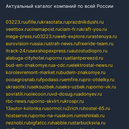
Актуальный каталог компаний по всей России
03223.ru
ufille.ru
krasotata.ru
prazdnikdushi.ru
veetbox.ru
cinemapost.ru
ciam-fr.ru
kraft-you.ru
mega-press.ru
03223.ru
web-explore.ru
rastenuya.ru
eurovision-russia.ru
strah-news.ru
freeride-team.ru
itrack-24.ru
sexshopexpress.ru
autostudiopro.ru
alabuga-cityhotel.ru
pornv.ru
atlantpereezd.ru
bud-em-znakomye.ru
a-cdc.ru
elektrostal-news.ru
korolevremont-market.ru
budem-znakomye.ru
oooagrosnab.ru
fpodaso.ru
emfire.ru
pro-otdelky.ru
ukrasotki.ru
seksuzbek.ru
seks-uzbek.ru
porno-vk.ru
sovratili.ru
olecoon.ru
vd-dosug.ru
adonyev.ru
rbc-news.ru
porno-skvirt.ru
krospr.ru
13autor-kolonka.ru
sormol.ru
2rich.ru
hostel-65.ru
hostserve.ru
porno-na-russkom.ru
mishinlab.ru
neznobi.ru
bigfatcc.ru
habble.ru
starbucksvia.ru