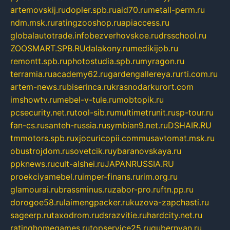
artemovskij.ru
dopler.spb.ru
aid70.ru
metall-perm.ru
ndm.msk.ru
ratingzooshop.ru
apiaccess.ru
globalautotrade.info
bezverhovskoe.ru
drsschool.ru
ZOOSMART.SPB.RU
dalakony.ru
medikijob.ru
remontt.spb.ru
photostudia.spb.ru
myragon.ru
terramia.ru
academy62.ru
gardengallereya.ru
rti.com.ru
artem-news.ru
biserinca.ru
krasnodarkurort.com
imshowtv.ru
mebel-v-tule.ru
mobtopik.ru
pcsecurity.net.ru
tool-sib.ru
multimetrunit.ru
sp-tour.ru
fan-cs.ru
santeh-russia.ru
symbian9.net.ru
DSHAIR.RU
tmmotors.spb.ru
xjocuricopii.com
musavtomat.msk.ru
obustrojdom.ru
sovetcik.ru
ybaranovskaya.ru
ppknews.ru
cult-alshei.ru
JAPANRUSSIA.RU
proekciyamebel.ru
imper-finans.ru
rim.org.ru
glamourai.ru
brassminus.ru
zabor-pro.ru
ftn.pp.ru
dorogoe58.ru
laimengpacker.ru
kuzova-zapchasti.ru
sageerp.ru
taxodrom.ru
dsrazvitie.ru
hardcity.net.ru
ratinghomegames.ru
topservice25.ru
gubernyan.ru