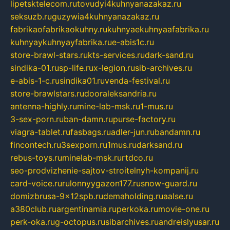
lipetsktelecom.ru
tovudyi4kuhnyanazakaz.ru
seksuzb.ru
guzywia4kuhnyanazakaz.ru
fabrikaofabrikaokuhny.ru
kuhnyaekuhnyaafabrika.ru
kuhnyaykuhnyayfabrika.ru
e-abis1c.ru
store-brawl-stars.ru
kts-services.ru
dark-sand.ru
sindika-01.ru
sp-life.ru
x-legion.ru
sib-archives.ru
e-abis-1-c.ru
sindika01.ru
venda-festival.ru
store-brawlstars.ru
dooraleksandria.ru
antenna-highly.ru
mine-lab-msk.ru
1-mus.ru
3-sex-porn.ru
ban-damn.ru
purse-factory.ru
viagra-tablet.ru
fasbags.ru
adler-jun.ru
bandamn.ru
fincontech.ru
3sexporn.ru
1mus.ru
darksand.ru
rebus-toys.ru
minelab-msk.ru
rtdco.ru
seo-prodvizhenie-sajtov-stroitelnyh-kompanij.ru
card-voice.ru
rulonnyygazon177.ru
snow-guard.ru
domizbrusa-9x12spb.ru
demaholding.ru
aalse.ru
a380club.ru
argentinamia.ru
perkoka.ru
movie-one.ru
perk-oka.ru
g-octopus.ru
sibarchives.ru
andreislyusar.ru