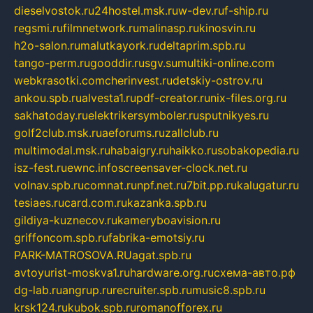
dieselvostok.ru
24hostel.msk.ru
w-dev.ru
f-ship.ru
regsmi.ru
filmnetwork.ru
malinasp.ru
kinosvin.ru
h2o-salon.ru
malutkayork.ru
deltaprim.spb.ru
tango-perm.ru
gooddir.ru
sgv.su
multiki-online.com
webkrasotki.com
cherinvest.ru
detskiy-ostrov.ru
ankou.spb.ru
alvesta1.ru
pdf-creator.ru
nix-files.org.ru
sakhatoday.ru
elektrikersymboler.ru
sputnikyes.ru
golf2club.msk.ru
aeforums.ru
zallclub.ru
multimodal.msk.ru
habaigry.ru
haikko.ru
sobakopedia.ru
isz-fest.ru
ewnc.info
screensaver-clock.net.ru
volnav.spb.ru
comnat.ru
npf.net.ru
7bit.pp.ru
kalugatur.ru
tesiaes.ru
card.com.ru
kazanka.spb.ru
gildiya-kuznecov.ru
kameryboavision.ru
griffoncom.spb.ru
fabrika-emotsiy.ru
PARK-MATROSOVA.RU
agat.spb.ru
avtoyurist-moskva1.ru
hardware.org.ru
схема-авто.рф
dg-lab.ru
angrup.ru
recruiter.spb.ru
music8.spb.ru
krsk124.ru
kubok.spb.ru
romanofforex.ru