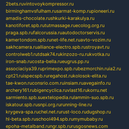
2bets.ru
vintovoykompressor.ru
birminghamvsfulham.ru
sarmat-komp.ru
pioneeri.ru
amadis-chocolate.ru
shkurki-karakulya.ru
kanotiforet.spb.ru
tutmassage.ru
ecolog.org.ru
praga.spb.ru
falcorussia.ru
autodoctorservis.ru
kamertondom.spb.ru
net-life.net.ru
avto-vozim.ru
sakhcamera.ru
alliance-electro.spb.ru
stroyavt.ru
controlweb1.ru
tdsak74.ru
kinzozo-ru.ru
kvotka.ru
iron-snab.ru
costa-bella.ru
eugrus.pp.ru
associaciya39.ru
primexpo.spb.ru
bezmorchin.ru
ia2.ru
cpt21.ru
ispecspb.ru
regahost.ru
kolosok-elita.ru
tae-kwon.ru
consrio.com.ru
insiam.ru
avegainfo.ru
archery161.ru
bigencyclica.ru
vlast16.ru
korru.net
sarmiento.spb.su
extelopedia.ru
lammin-suo.spb.ru
iskatour.spb.ru
snpi.org.ru
running-line.ru
krygeva-spa.ru
chel.net.ru
rust-loco.ru
dugshop.ru
hl-beta.spb.ru
school494.spb.ru
mymubaby.ru
epoha-metalband.ru
ngr.spb.ru
rusgosnews.com