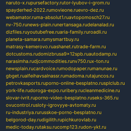
naruto-x.ru
pursefactory.ru
tor-lyubov-i-grom.ru
spayderhed-2022.ru
movieone.ru
evro-dez.ru
webamator.ru
ma-absolut1.ru
avtopomosch27.ru
nv-750.ru
news-plain.ru
nertansaga.ru
delanalad.ru
dizfiles.ru
youtubefree.ru
aria-family.ru
roadli.ru
planeta-samara.ru
mysmartbuy.ru
matrasy-kemerovo.ru
ashanet.ru
trade-farm.ru
dotcustoms.ru
domizbrusa9x12spb.ru
autodamp.ru
narasimha.ru
djcommodities.ru
nv750.ru
x-ton.ru
newsplain.ru
cardvoice.ru
modopaper.ru
manunae.ru
gbget.ru
alfeihavsalnassr.ru
madoma.ru
tajuncos.ru
petrovkasports.ru
porno-online-besplatno.ru
splclub.ru
york-life.ru
doroga-expo.ru
ribery.ru
cleanmedicine.ru
slovar-ivrit.ru
porno-video-besplatno.ru
seks-365.ru
ovucontrol.ru
sloty-igrovyye-avtomaty.ru
ru-industriya.ru
russkoe-porno-besplatno.ru
belgorod-day.ru
digilith.ru
pichkurovlab.ru
medic-today.ru
taksu.ru
comp123.ru
don-ykt.ru