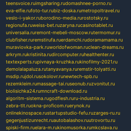
teensvoice.ru
imgsharing.ru
domashnee-porno.ru
eva-elfie.ru
foto-tur.ru
biz-doska.ru
metropoltravel.ru
veslo-i-yakor.ru
borodino-media.ru
rostotsky.ru
regionufa.ru
weiss-bet.ru
zaryna.ru
casinotablet.ru
universalia.ru
remont-mebeli-moscow.ru
termomur.ru
clubfisher.ru
remstirufa.ru
erdamchi.ru
doramamama.ru
muraviovka-park.ru
worldofwoman.ru
clean-dreams.ru
arkrym.ru
kristinita.ru
dircomputer.ru
healthenter.ru
textexperts.ru
pivnaya-kruzhka.ru
kinofilmy-2021.ru
demolalapaluza.ru
tanyavanya.ru
remstir-tolyatti.ru
msdip.ru
jdol.ru
sokolovr.ru
newtech-spb.ru
rezemkleim.ru
massage-tai.ru
seonub.ru
zvonitut.ru
biolisichka24.ru
mncraft-download.ru
algoritm-sistema.ru
godflesh.ru
ru-industria.ru
zebra-tlt.ru
okna-proficom.ru
erynok.ru
onlinekinospace.ru
startupstudio-fefu.ru
zarges-ru.ru
gegenjustizunrecht.ru
autobalashov.ru
utrovortu.ru
spiski-firm.ru
elara-m.ru
kinomusorka.ru
mkcslava.ru