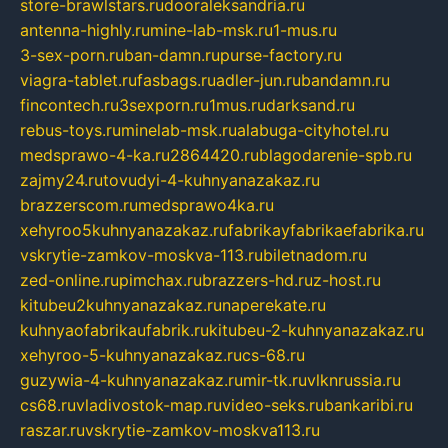
store-brawlstars.ru
dooraleksandria.ru
antenna-highly.ru
mine-lab-msk.ru
1-mus.ru
3-sex-porn.ru
ban-damn.ru
purse-factory.ru
viagra-tablet.ru
fasbags.ru
adler-jun.ru
bandamn.ru
fincontech.ru
3sexporn.ru
1mus.ru
darksand.ru
rebus-toys.ru
minelab-msk.ru
alabuga-cityhotel.ru
medsprawo-4-ka.ru
2864420.ru
blagodarenie-spb.ru
zajmy24.ru
tovudyi-4-kuhnyanazakaz.ru
brazzerscom.ru
medsprawo4ka.ru
xehyroo5kuhnyanazakaz.ru
fabrikayfabrikaefabrika.ru
vskrytie-zamkov-moskva-113.ru
biletnadom.ru
zed-online.ru
pimchax.ru
brazzers-hd.ru
z-host.ru
kitubeu2kuhnyanazakaz.ru
naperekate.ru
kuhnyaofabrikaufabrik.ru
kitubeu-2-kuhnyanazakaz.ru
xehyroo-5-kuhnyanazakaz.ru
cs-68.ru
guzywia-4-kuhnyanazakaz.ru
mir-tk.ru
vlknrussia.ru
cs68.ru
vladivostok-map.ru
video-seks.ru
bankaribi.ru
raszar.ru
vskrytie-zamkov-moskva113.ru