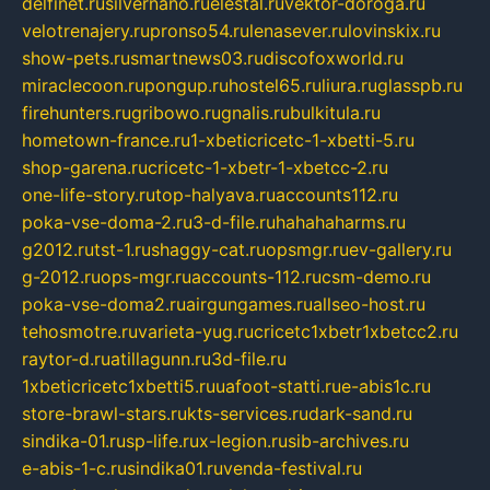
delfinet.ru
silvernano.ru
elestal.ru
vektor-doroga.ru
velotrenajery.ru
pronso54.ru
lenasever.ru
lovinskix.ru
show-pets.ru
smartnews03.ru
discofoxworld.ru
miraclecoon.ru
pongup.ru
hostel65.ru
liura.ru
glasspb.ru
firehunters.ru
gribowo.ru
gnalis.ru
bulkitula.ru
hometown-france.ru
1-xbeticricetc-1-xbetti-5.ru
shop-garena.ru
cricetc-1-xbetr-1-xbetcc-2.ru
one-life-story.ru
top-halyava.ru
accounts112.ru
poka-vse-doma-2.ru
3-d-file.ru
hahahaharms.ru
g2012.ru
tst-1.ru
shaggy-cat.ru
opsmgr.ru
ev-gallery.ru
g-2012.ru
ops-mgr.ru
accounts-112.ru
csm-demo.ru
poka-vse-doma2.ru
airgungames.ru
allseo-host.ru
tehosmotre.ru
varieta-yug.ru
cricetc1xbetr1xbetcc2.ru
raytor-d.ru
atillagunn.ru
3d-file.ru
1xbeticricetc1xbetti5.ru
uafoot-statti.ru
e-abis1c.ru
store-brawl-stars.ru
kts-services.ru
dark-sand.ru
sindika-01.ru
sp-life.ru
x-legion.ru
sib-archives.ru
e-abis-1-c.ru
sindika01.ru
venda-festival.ru