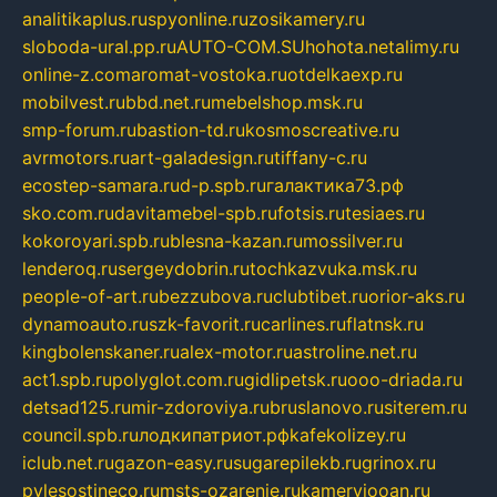
analitikaplus.ru
spyonline.ru
zosikamery.ru
sloboda-ural.pp.ru
AUTO-COM.SU
hohota.net
alimy.ru
online-z.com
aromat-vostoka.ru
otdelkaexp.ru
mobilvest.ru
bbd.net.ru
mebelshop.msk.ru
smp-forum.ru
bastion-td.ru
kosmoscreative.ru
avrmotors.ru
art-galadesign.ru
tiffany-c.ru
ecostep-samara.ru
d-p.spb.ru
галактика73.рф
sko.com.ru
davitamebel-spb.ru
fotsis.ru
tesiaes.ru
kokoroyari.spb.ru
blesna-kazan.ru
mossilver.ru
lenderoq.ru
sergeydobrin.ru
tochkazvuka.msk.ru
people-of-art.ru
bezzubova.ru
clubtibet.ru
orior-aks.ru
dynamoauto.ru
szk-favorit.ru
carlines.ru
flatnsk.ru
kingbolenskaner.ru
alex-motor.ru
astroline.net.ru
act1.spb.ru
polyglot.com.ru
gidlipetsk.ru
ooo-driada.ru
detsad125.ru
mir-zdoroviya.ru
bruslanovo.ru
siterem.ru
council.spb.ru
лодкипатриот.рф
kafekolizey.ru
iclub.net.ru
gazon-easy.ru
sugarepilekb.ru
grinox.ru
pylesostineco.ru
msts-ozarenie.ru
kameryjooan.ru