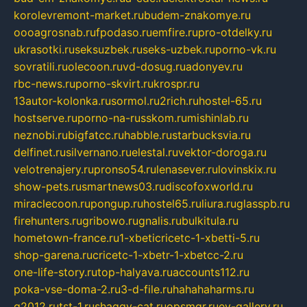
korolevremont-market.ru
budem-znakomye.ru
oooagrosnab.ru
fpodaso.ru
emfire.ru
pro-otdelky.ru
ukrasotki.ru
seksuzbek.ru
seks-uzbek.ru
porno-vk.ru
sovratili.ru
olecoon.ru
vd-dosug.ru
adonyev.ru
rbc-news.ru
porno-skvirt.ru
krospr.ru
13autor-kolonka.ru
sormol.ru
2rich.ru
hostel-65.ru
hostserve.ru
porno-na-russkom.ru
mishinlab.ru
neznobi.ru
bigfatcc.ru
habble.ru
starbucksvia.ru
delfinet.ru
silvernano.ru
elestal.ru
vektor-doroga.ru
velotrenajery.ru
pronso54.ru
lenasever.ru
lovinskix.ru
show-pets.ru
smartnews03.ru
discofoxworld.ru
miraclecoon.ru
pongup.ru
hostel65.ru
liura.ru
glasspb.ru
firehunters.ru
gribowo.ru
gnalis.ru
bulkitula.ru
hometown-france.ru
1-xbeticricetc-1-xbetti-5.ru
shop-garena.ru
cricetc-1-xbetr-1-xbetcc-2.ru
one-life-story.ru
top-halyava.ru
accounts112.ru
poka-vse-doma-2.ru
3-d-file.ru
hahahaharms.ru
g2012.ru
tst-1.ru
shaggy-cat.ru
opsmgr.ru
ev-gallery.ru