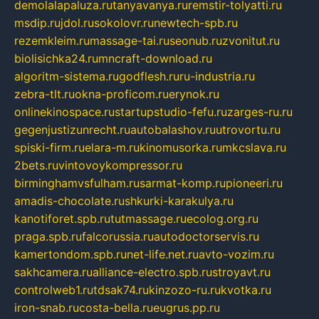
demolalapaluza.ru
tanyavanya.ru
remstir-tolyatti.ru
msdip.ru
jdol.ru
sokolovr.ru
newtech-spb.ru
rezemkleim.ru
massage-tai.ru
seonub.ru
zvonitut.ru
biolisichka24.ru
mncraft-download.ru
algoritm-sistema.ru
godflesh.ru
ru-industria.ru
zebra-tlt.ru
okna-proficom.ru
erynok.ru
onlinekinospace.ru
startupstudio-fefu.ru
zarges-ru.ru
gegenjustizunrecht.ru
autobalashov.ru
utrovortu.ru
spiski-firm.ru
elara-m.ru
kinomusorka.ru
mkcslava.ru
2bets.ru
vintovoykompressor.ru
birminghamvsfulham.ru
sarmat-komp.ru
pioneeri.ru
amadis-chocolate.ru
shkurki-karakulya.ru
kanotiforet.spb.ru
tutmassage.ru
ecolog.org.ru
praga.spb.ru
falcorussia.ru
autodoctorservis.ru
kamertondom.spb.ru
net-life.net.ru
avto-vozim.ru
sakhcamera.ru
alliance-electro.spb.ru
stroyavt.ru
controlweb1.ru
tdsak74.ru
kinzozo-ru.ru
kvotka.ru
iron-snab.ru
costa-bella.ru
eugrus.pp.ru