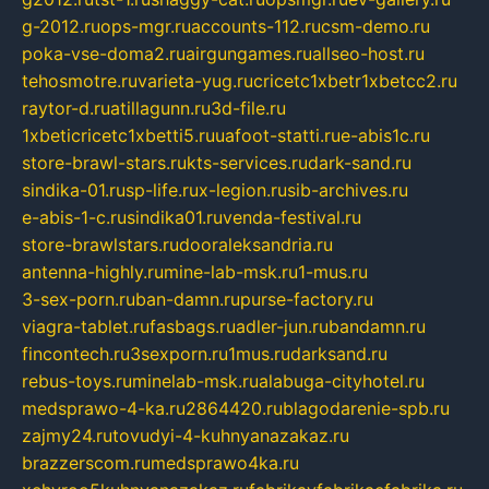
g-2012.ru
ops-mgr.ru
accounts-112.ru
csm-demo.ru
poka-vse-doma2.ru
airgungames.ru
allseo-host.ru
tehosmotre.ru
varieta-yug.ru
cricetc1xbetr1xbetcc2.ru
raytor-d.ru
atillagunn.ru
3d-file.ru
1xbeticricetc1xbetti5.ru
uafoot-statti.ru
e-abis1c.ru
store-brawl-stars.ru
kts-services.ru
dark-sand.ru
sindika-01.ru
sp-life.ru
x-legion.ru
sib-archives.ru
e-abis-1-c.ru
sindika01.ru
venda-festival.ru
store-brawlstars.ru
dooraleksandria.ru
antenna-highly.ru
mine-lab-msk.ru
1-mus.ru
3-sex-porn.ru
ban-damn.ru
purse-factory.ru
viagra-tablet.ru
fasbags.ru
adler-jun.ru
bandamn.ru
fincontech.ru
3sexporn.ru
1mus.ru
darksand.ru
rebus-toys.ru
minelab-msk.ru
alabuga-cityhotel.ru
medsprawo-4-ka.ru
2864420.ru
blagodarenie-spb.ru
zajmy24.ru
tovudyi-4-kuhnyanazakaz.ru
brazzerscom.ru
medsprawo4ka.ru