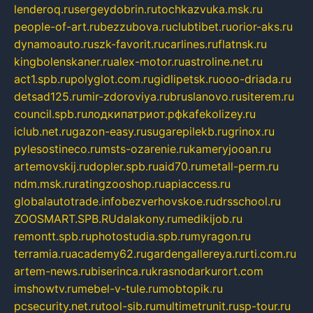
lenderoq.ru
sergeydobrin.ru
tochkazvuka.msk.ru
people-of-art.ru
bezzubova.ru
clubtibet.ru
orior-aks.ru
dynamoauto.ru
szk-favorit.ru
carlines.ru
flatnsk.ru
kingbolenskaner.ru
alex-motor.ru
astroline.net.ru
act1.spb.ru
polyglot.com.ru
gidlipetsk.ru
ooo-driada.ru
detsad125.ru
mir-zdoroviya.ru
bruslanovo.ru
siterem.ru
council.spb.ru
лодкипатриот.рф
kafekolizey.ru
iclub.net.ru
gazon-easy.ru
sugarepilekb.ru
grinox.ru
pylesostineco.ru
msts-ozarenie.ru
kameryjooan.ru
artemovskij.ru
dopler.spb.ru
aid70.ru
metall-perm.ru
ndm.msk.ru
ratingzooshop.ru
apiaccess.ru
globalautotrade.info
bezverhovskoe.ru
drsschool.ru
ZOOSMART.SPB.RU
dalakony.ru
medikijob.ru
remontt.spb.ru
photostudia.spb.ru
myragon.ru
terramia.ru
academy62.ru
gardengallereya.ru
rti.com.ru
artem-news.ru
biserinca.ru
krasnodarkurort.com
imshowtv.ru
mebel-v-tule.ru
mobtopik.ru
pcsecurity.net.ru
tool-sib.ru
multimetrunit.ru
sp-tour.ru