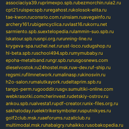
associaciya39.ru
primexpo.spb.ru
bezmorchin.ru
ia2.ru
cpt21.ru
ispecspb.ru
regahost.ru
kolosok-elita.ru
tae-kwon.ru
consrio.com.ru
insiam.ru
avegainfo.ru
archery161.ru
bigencyclica.ru
vlast16.ru
korru.net
sarmiento.spb.su
extelopedia.ru
lammin-suo.spb.ru
iskatour.spb.ru
snpi.org.ru
running-line.ru
krygeva-spa.ru
chel.net.ru
rust-loco.ru
dugshop.ru
hl-beta.spb.ru
school494.spb.ru
mymubaby.ru
epoha-metalband.ru
ngr.spb.ru
rusgosnews.com
dieselvostok.ru
24hostel.msk.ru
w-dev.ru
f-ship.ru
regsmi.ru
filmnetwork.ru
malinasp.ru
kinosvin.ru
h2o-salon.ru
malutkayork.ru
deltaprim.spb.ru
tango-perm.ru
gooddir.ru
sgv.su
multiki-online.com
webkrasotki.com
cherinvest.ru
detskiy-ostrov.ru
ankou.spb.ru
alvesta1.ru
pdf-creator.ru
nix-files.org.ru
sakhatoday.ru
elektrikersymboler.ru
sputnikyes.ru
golf2club.msk.ru
aeforums.ru
zallclub.ru
multimodal.msk.ru
habaigry.ru
haikko.ru
sobakopedia.ru