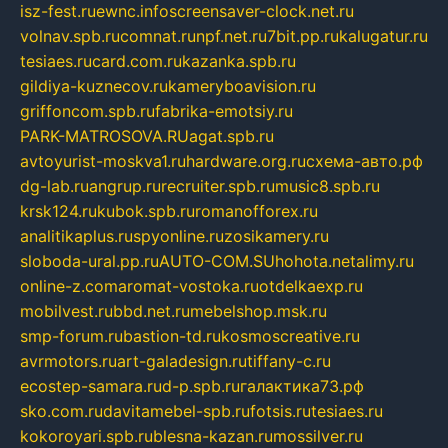
isz-fest.ru
ewnc.info
screensaver-clock.net.ru
volnav.spb.ru
comnat.ru
npf.net.ru
7bit.pp.ru
kalugatur.ru
tesiaes.ru
card.com.ru
kazanka.spb.ru
gildiya-kuznecov.ru
kameryboavision.ru
griffoncom.spb.ru
fabrika-emotsiy.ru
PARK-MATROSOVA.RU
agat.spb.ru
avtoyurist-moskva1.ru
hardware.org.ru
схема-авто.рф
dg-lab.ru
angrup.ru
recruiter.spb.ru
music8.spb.ru
krsk124.ru
kubok.spb.ru
romanofforex.ru
analitikaplus.ru
spyonline.ru
zosikamery.ru
sloboda-ural.pp.ru
AUTO-COM.SU
hohota.net
alimy.ru
online-z.com
aromat-vostoka.ru
otdelkaexp.ru
mobilvest.ru
bbd.net.ru
mebelshop.msk.ru
smp-forum.ru
bastion-td.ru
kosmoscreative.ru
avrmotors.ru
art-galadesign.ru
tiffany-c.ru
ecostep-samara.ru
d-p.spb.ru
галактика73.рф
sko.com.ru
davitamebel-spb.ru
fotsis.ru
tesiaes.ru
kokoroyari.spb.ru
blesna-kazan.ru
mossilver.ru