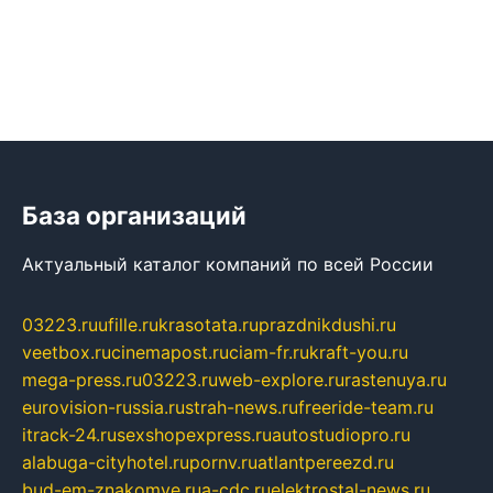
База организаций
Актуальный каталог компаний по всей России
03223.ru
ufille.ru
krasotata.ru
prazdnikdushi.ru
veetbox.ru
cinemapost.ru
ciam-fr.ru
kraft-you.ru
mega-press.ru
03223.ru
web-explore.ru
rastenuya.ru
eurovision-russia.ru
strah-news.ru
freeride-team.ru
itrack-24.ru
sexshopexpress.ru
autostudiopro.ru
alabuga-cityhotel.ru
pornv.ru
atlantpereezd.ru
bud-em-znakomye.ru
a-cdc.ru
elektrostal-news.ru