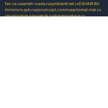
fan-cs.ru
santeh-russia.ru
symbian9.net.ru
DSHAIR.RU
tmmotors.spb.ru
xjocuricopii.com
musavtomat.msk.ru
obustrojdom.ru
sovetcik.ru
ybaranovskaya.ru
ppknews.ru
cult-alshei.ru
JAPANRUSSIA.RU
proekciyamebel.ru
imper-finans.ru
rim.org.ru
glamourai.ru
brassminus.ru
zabor-pro.ru
ftn.pp.ru
dorogoe58.ru
laimengpacker.ru
kuzova-zapchasti.ru
sageerp.ru
taxodrom.ru
dsrazvitie.ru
hardcity.net.ru
ratinghomegames.ru
topservice25.ru
gubernyan.ru
gtglasslined.ru
ii4.ru
tssport.spb.ru
andorra24.com
blackwallstreet.ru
oboimos.ru
optim-doors.com.ru
ikuch.ru
nycr.org.ru
npa21.ru
vremya-ch.spb.ru
desert000.ru
ivtorgi.ru
ifiori.ru
catalog-statei.ru
dcv.org.ru
spetsmaster174.ru
ipkameryhiseeu.ru
dum26.ru
ruspol.spb.ru
fr-opendp.ru
kam-solnyshko.ru
cheyenne-arapaho.ru
sevzapmetal.spb.ru
ted-lapidus.spb.ru
parasite-eliminator.ru
sigma-complete.ru
modernworld.ru
dama-moda.ru