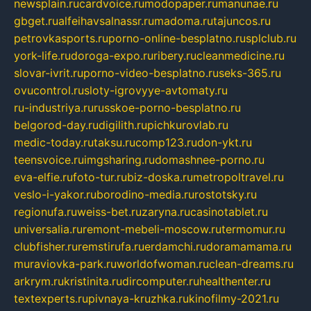
newsplain.ru
cardvoice.ru
modopaper.ru
manunae.ru
gbget.ru
alfeihavsalnassr.ru
madoma.ru
tajuncos.ru
petrovkasports.ru
porno-online-besplatno.ru
splclub.ru
york-life.ru
doroga-expo.ru
ribery.ru
cleanmedicine.ru
slovar-ivrit.ru
porno-video-besplatno.ru
seks-365.ru
ovucontrol.ru
sloty-igrovyye-avtomaty.ru
ru-industriya.ru
russkoe-porno-besplatno.ru
belgorod-day.ru
digilith.ru
pichkurovlab.ru
medic-today.ru
taksu.ru
comp123.ru
don-ykt.ru
teensvoice.ru
imgsharing.ru
domashnee-porno.ru
eva-elfie.ru
foto-tur.ru
biz-doska.ru
metropoltravel.ru
veslo-i-yakor.ru
borodino-media.ru
rostotsky.ru
regionufa.ru
weiss-bet.ru
zaryna.ru
casinotablet.ru
universalia.ru
remont-mebeli-moscow.ru
termomur.ru
clubfisher.ru
remstirufa.ru
erdamchi.ru
doramamama.ru
muraviovka-park.ru
worldofwoman.ru
clean-dreams.ru
arkrym.ru
kristinita.ru
dircomputer.ru
healthenter.ru
textexperts.ru
pivnaya-kruzhka.ru
kinofilmy-2021.ru