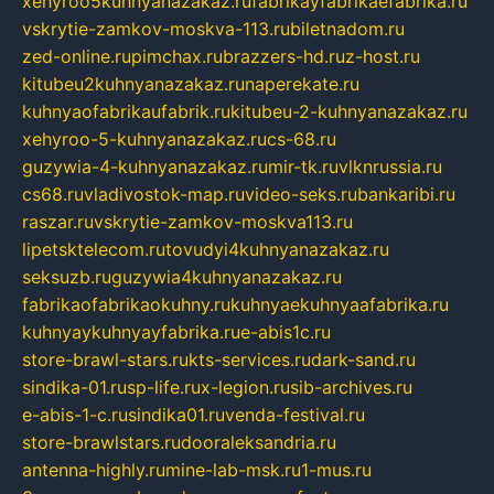
xehyroo5kuhnyanazakaz.ru
fabrikayfabrikaefabrika.ru
vskrytie-zamkov-moskva-113.ru
biletnadom.ru
zed-online.ru
pimchax.ru
brazzers-hd.ru
z-host.ru
kitubeu2kuhnyanazakaz.ru
naperekate.ru
kuhnyaofabrikaufabrik.ru
kitubeu-2-kuhnyanazakaz.ru
xehyroo-5-kuhnyanazakaz.ru
cs-68.ru
guzywia-4-kuhnyanazakaz.ru
mir-tk.ru
vlknrussia.ru
cs68.ru
vladivostok-map.ru
video-seks.ru
bankaribi.ru
raszar.ru
vskrytie-zamkov-moskva113.ru
lipetsktelecom.ru
tovudyi4kuhnyanazakaz.ru
seksuzb.ru
guzywia4kuhnyanazakaz.ru
fabrikaofabrikaokuhny.ru
kuhnyaekuhnyaafabrika.ru
kuhnyaykuhnyayfabrika.ru
e-abis1c.ru
store-brawl-stars.ru
kts-services.ru
dark-sand.ru
sindika-01.ru
sp-life.ru
x-legion.ru
sib-archives.ru
e-abis-1-c.ru
sindika01.ru
venda-festival.ru
store-brawlstars.ru
dooraleksandria.ru
antenna-highly.ru
mine-lab-msk.ru
1-mus.ru