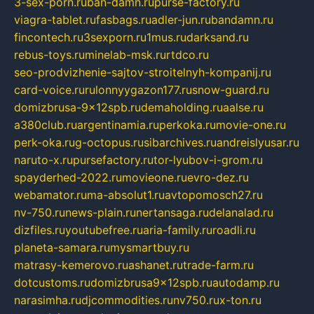
3-sex-porn.ru
ban-damn.ru
purse-factory.ru
viagra-tablet.ru
fasbags.ru
adler-jun.ru
bandamn.ru
fincontech.ru
3sexporn.ru
1mus.ru
darksand.ru
rebus-toys.ru
minelab-msk.ru
rtdco.ru
seo-prodvizhenie-sajtov-stroitelnyh-kompanij.ru
card-voice.ru
rulonnyygazon177.ru
snow-guard.ru
domizbrusa-9x12spb.ru
demaholding.ru
aalse.ru
a380club.ru
argentinamia.ru
perkoka.ru
movie-one.ru
perk-oka.ru
g-octopus.ru
sibarchives.ru
andreislyusar.ru
naruto-x.ru
pursefactory.ru
tor-lyubov-i-grom.ru
spayderhed-2022.ru
movieone.ru
evro-dez.ru
webamator.ru
ma-absolut1.ru
avtopomosch27.ru
nv-750.ru
news-plain.ru
nertansaga.ru
delanalad.ru
dizfiles.ru
youtubefree.ru
aria-family.ru
roadli.ru
planeta-samara.ru
mysmartbuy.ru
matrasy-kemerovo.ru
ashanet.ru
trade-farm.ru
dotcustoms.ru
domizbrusa9x12spb.ru
autodamp.ru
narasimha.ru
djcommodities.ru
nv750.ru
x-ton.ru