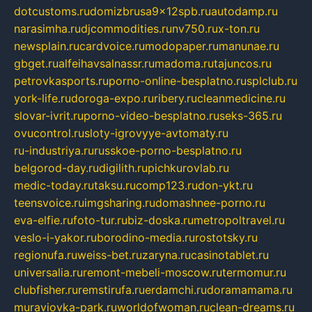
dotcustoms.ru
domizbrusa9x12spb.ru
autodamp.ru
narasimha.ru
djcommodities.ru
nv750.ru
x-ton.ru
newsplain.ru
cardvoice.ru
modopaper.ru
manunae.ru
gbget.ru
alfeihavsalnassr.ru
madoma.ru
tajuncos.ru
petrovkasports.ru
porno-online-besplatno.ru
splclub.ru
york-life.ru
doroga-expo.ru
ribery.ru
cleanmedicine.ru
slovar-ivrit.ru
porno-video-besplatno.ru
seks-365.ru
ovucontrol.ru
sloty-igrovyye-avtomaty.ru
ru-industriya.ru
russkoe-porno-besplatno.ru
belgorod-day.ru
digilith.ru
pichkurovlab.ru
medic-today.ru
taksu.ru
comp123.ru
don-ykt.ru
teensvoice.ru
imgsharing.ru
domashnee-porno.ru
eva-elfie.ru
foto-tur.ru
biz-doska.ru
metropoltravel.ru
veslo-i-yakor.ru
borodino-media.ru
rostotsky.ru
regionufa.ru
weiss-bet.ru
zaryna.ru
casinotablet.ru
universalia.ru
remont-mebeli-moscow.ru
termomur.ru
clubfisher.ru
remstirufa.ru
erdamchi.ru
doramamama.ru
muraviovka-park.ru
worldofwoman.ru
clean-dreams.ru