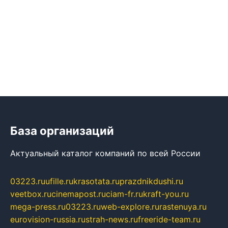
База организаций
Актуальный каталог компаний по всей России
03223.ru
ufille.ru
krasotata.ru
prazdnikdushi.ru
veetbox.ru
cinemapost.ru
ciam-fr.ru
kraft-you.ru
mega-press.ru
03223.ru
web-explore.ru
rastenuya.ru
eurovision-russia.ru
strah-news.ru
freeride-team.ru