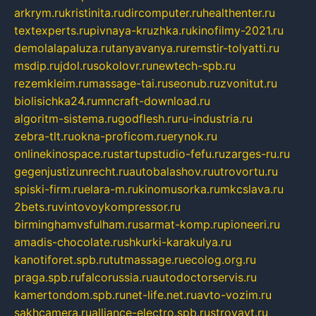
arkrym.ru
kristinita.ru
dircomputer.ru
healthenter.ru
textexperts.ru
pivnaya-kruzhka.ru
kinofilmy-2021.ru
demolalapaluza.ru
tanyavanya.ru
remstir-tolyatti.ru
msdip.ru
jdol.ru
sokolovr.ru
newtech-spb.ru
rezemkleim.ru
massage-tai.ru
seonub.ru
zvonitut.ru
biolisichka24.ru
mncraft-download.ru
algoritm-sistema.ru
godflesh.ru
ru-industria.ru
zebra-tlt.ru
okna-proficom.ru
erynok.ru
onlinekinospace.ru
startupstudio-fefu.ru
zarges-ru.ru
gegenjustizunrecht.ru
autobalashov.ru
utrovortu.ru
spiski-firm.ru
elara-m.ru
kinomusorka.ru
mkcslava.ru
2bets.ru
vintovoykompressor.ru
birminghamvsfulham.ru
sarmat-komp.ru
pioneeri.ru
amadis-chocolate.ru
shkurki-karakulya.ru
kanotiforet.spb.ru
tutmassage.ru
ecolog.org.ru
praga.spb.ru
falcorussia.ru
autodoctorservis.ru
kamertondom.spb.ru
net-life.net.ru
avto-vozim.ru
sakhcamera.ru
alliance-electro.spb.ru
stroyavt.ru