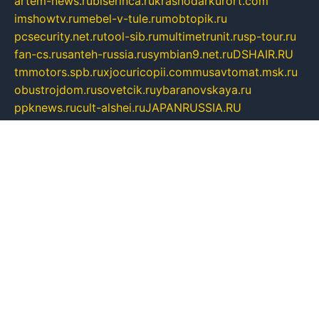
artem-news.ru
biserinca.ru
krasnodarkurort.com
imshowtv.ru
mebel-v-tule.ru
mobtopik.ru
pcsecurity.net.ru
tool-sib.ru
multimetrunit.ru
sp-tour.ru
fan-cs.ru
santeh-russia.ru
symbian9.net.ru
DSHAIR.RU
tmmotors.spb.ru
xjocuricopii.com
musavtomat.msk.ru
obustrojdom.ru
sovetcik.ru
ybaranovskaya.ru
ppknews.ru
cult-alshei.ru
JAPANRUSSIA.RU
proekciyamebel.ru
imper-finans.ru
rim.org.ru
glamourai.ru
brassminus.ru
zabor-pro.ru
ftn.pp.ru
dorogoe58.ru
laimengpacker.ru
kuzova-zapchasti.ru
sageerp.ru
taxodrom.ru
dsrazvitie.ru
hardcity.net.ru
ratinghomegames.ru
topservice25.ru
gubernyan.ru
gtglasslined.ru
ii4.ru
tssport.spb.ru
andorra24.com
blackwallstreet.ru
oboimos.ru
optim-doors.com.ru
ikuch.ru
nycr.org.ru
npa21.ru
vremya-ch.spb.ru
desert000.ru
ivtorgi.ru
ifiori.ru
catalog-statei.ru
dcv.org.ru
spetsmaster174.ru
ipkameryhiseeu.ru
dum26.ru
ruspol.spb.ru
fr-opendp.ru
kam-solnyshko.ru