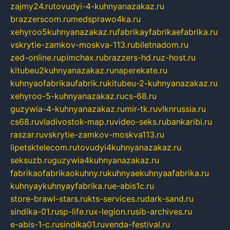
zajmy24.ru
tovudyi-4-kuhnyanazakaz.ru
brazzerscom.ru
medsprawo4ka.ru
xehyroo5kuhnyanazakaz.ru
fabrikayfabrikaefabrika.ru
vskrytie-zamkov-moskva-113.ru
biletnadom.ru
zed-online.ru
pimchax.ru
brazzers-hd.ru
z-host.ru
kitubeu2kuhnyanazakaz.ru
naperekate.ru
kuhnyaofabrikaufabrik.ru
kitubeu-2-kuhnyanazakaz.ru
xehyroo-5-kuhnyanazakaz.ru
cs-68.ru
guzywia-4-kuhnyanazakaz.ru
mir-tk.ru
vlknrussia.ru
cs68.ru
vladivostok-map.ru
video-seks.ru
bankaribi.ru
raszar.ru
vskrytie-zamkov-moskva113.ru
lipetsktelecom.ru
tovudyi4kuhnyanazakaz.ru
seksuzb.ru
guzywia4kuhnyanazakaz.ru
fabrikaofabrikaokuhny.ru
kuhnyaekuhnyaafabrika.ru
kuhnyaykuhnyayfabrika.ru
e-abis1c.ru
store-brawl-stars.ru
kts-services.ru
dark-sand.ru
sindika-01.ru
sp-life.ru
x-legion.ru
sib-archives.ru
e-abis-1-c.ru
sindika01.ru
venda-festival.ru