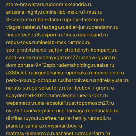
store-brawlstars.ru
dooraleksandria.ru
antenna-highly.ru
mine-lab-msk.ru
1-mus.ru
3-sex-porn.ru
ban-damn.ru
purse-factory.ru
viagra-tablet.ru
fasbags.ru
adler-jun.ru
bandamn.ru
fincontech.ru
3sexporn.ru
1mus.ru
darksand.ru
rebus-toys.ru
minelab-msk.ru
rtdco.ru
seo-prodvizhenie-sajtov-stroitelnyh-kompanij.ru
card-voice.ru
rulonnyygazon177.ru
snow-guard.ru
domizbrusa-9x12spb.ru
demaholding.ru
aalse.ru
a380club.ru
argentinamia.ru
perkoka.ru
movie-one.ru
perk-oka.ru
g-octopus.ru
sibarchives.ru
andreislyusar.ru
naruto-x.ru
pursefactory.ru
tor-lyubov-i-grom.ru
spayderhed-2022.ru
movieone.ru
evro-dez.ru
webamator.ru
ma-absolut1.ru
avtopomosch27.ru
nv-750.ru
news-plain.ru
nertansaga.ru
delanalad.ru
dizfiles.ru
youtubefree.ru
aria-family.ru
roadli.ru
planeta-samara.ru
mysmartbuy.ru
matrasy-kemerovo.ru
ashanet.ru
trade-farm.ru