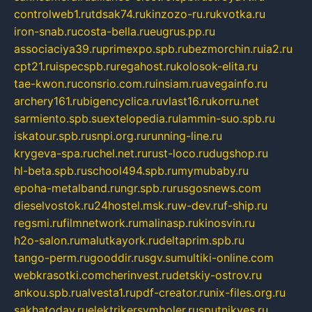
controlweb1.ru
tdsak74.ru
kinzozo-ru.ru
kvotka.ru
iron-snab.ru
costa-bella.ru
eugrus.pp.ru
associaciya39.ru
primexpo.spb.ru
bezmorchin.ru
ia2.ru
cpt21.ru
ispecspb.ru
regahost.ru
kolosok-elita.ru
tae-kwon.ru
consrio.com.ru
insiam.ru
avegainfo.ru
archery161.ru
bigencyclica.ru
vlast16.ru
korru.net
sarmiento.spb.su
extelopedia.ru
lammin-suo.spb.ru
iskatour.spb.ru
snpi.org.ru
running-line.ru
krygeva-spa.ru
chel.net.ru
rust-loco.ru
dugshop.ru
hl-beta.spb.ru
school494.spb.ru
mymubaby.ru
epoha-metalband.ru
ngr.spb.ru
rusgosnews.com
dieselvostok.ru
24hostel.msk.ru
w-dev.ru
f-ship.ru
regsmi.ru
filmnetwork.ru
malinasp.ru
kinosvin.ru
h2o-salon.ru
malutkayork.ru
deltaprim.spb.ru
tango-perm.ru
gooddir.ru
sgv.su
multiki-online.com
webkrasotki.com
cherinvest.ru
detskiy-ostrov.ru
ankou.spb.ru
alvesta1.ru
pdf-creator.ru
nix-files.org.ru
sakhatoday.ru
elektrikersymboler.ru
sputnikyes.ru