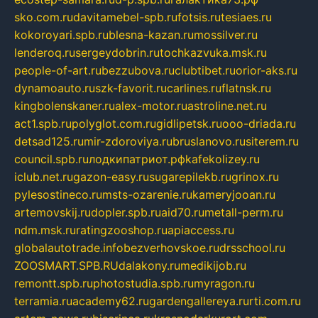
sko.com.ru
davitamebel-spb.ru
fotsis.ru
tesiaes.ru
kokoroyari.spb.ru
blesna-kazan.ru
mossilver.ru
lenderoq.ru
sergeydobrin.ru
tochkazvuka.msk.ru
people-of-art.ru
bezzubova.ru
clubtibet.ru
orior-aks.ru
dynamoauto.ru
szk-favorit.ru
carlines.ru
flatnsk.ru
kingbolenskaner.ru
alex-motor.ru
astroline.net.ru
act1.spb.ru
polyglot.com.ru
gidlipetsk.ru
ooo-driada.ru
detsad125.ru
mir-zdoroviya.ru
bruslanovo.ru
siterem.ru
council.spb.ru
лодкипатриот.рф
kafekolizey.ru
iclub.net.ru
gazon-easy.ru
sugarepilekb.ru
grinox.ru
pylesostineco.ru
msts-ozarenie.ru
kameryjooan.ru
artemovskij.ru
dopler.spb.ru
aid70.ru
metall-perm.ru
ndm.msk.ru
ratingzooshop.ru
apiaccess.ru
globalautotrade.info
bezverhovskoe.ru
drsschool.ru
ZOOSMART.SPB.RU
dalakony.ru
medikijob.ru
remontt.spb.ru
photostudia.spb.ru
myragon.ru
terramia.ru
academy62.ru
gardengallereya.ru
rti.com.ru