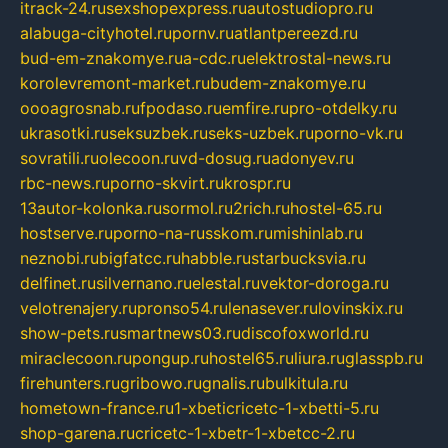
itrack-24.ru
sexshopexpress.ru
autostudiopro.ru
alabuga-cityhotel.ru
pornv.ru
atlantpereezd.ru
bud-em-znakomye.ru
a-cdc.ru
elektrostal-news.ru
korolevremont-market.ru
budem-znakomye.ru
oooagrosnab.ru
fpodaso.ru
emfire.ru
pro-otdelky.ru
ukrasotki.ru
seksuzbek.ru
seks-uzbek.ru
porno-vk.ru
sovratili.ru
olecoon.ru
vd-dosug.ru
adonyev.ru
rbc-news.ru
porno-skvirt.ru
krospr.ru
13autor-kolonka.ru
sormol.ru
2rich.ru
hostel-65.ru
hostserve.ru
porno-na-russkom.ru
mishinlab.ru
neznobi.ru
bigfatcc.ru
habble.ru
starbucksvia.ru
delfinet.ru
silvernano.ru
elestal.ru
vektor-doroga.ru
velotrenajery.ru
pronso54.ru
lenasever.ru
lovinskix.ru
show-pets.ru
smartnews03.ru
discofoxworld.ru
miraclecoon.ru
pongup.ru
hostel65.ru
liura.ru
glasspb.ru
firehunters.ru
gribowo.ru
gnalis.ru
bulkitula.ru
hometown-france.ru
1-xbeticricetc-1-xbetti-5.ru
shop-garena.ru
cricetc-1-xbetr-1-xbetcc-2.ru