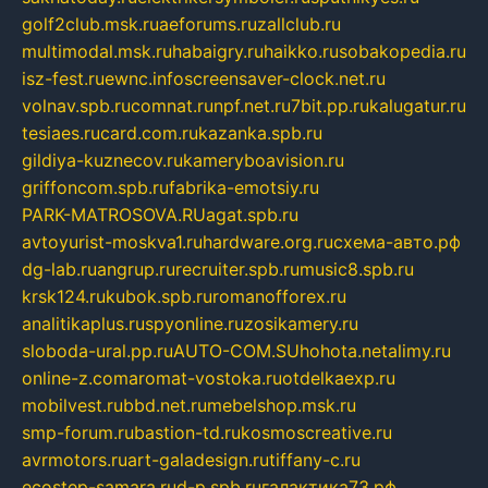
golf2club.msk.ru
aeforums.ru
zallclub.ru
multimodal.msk.ru
habaigry.ru
haikko.ru
sobakopedia.ru
isz-fest.ru
ewnc.info
screensaver-clock.net.ru
volnav.spb.ru
comnat.ru
npf.net.ru
7bit.pp.ru
kalugatur.ru
tesiaes.ru
card.com.ru
kazanka.spb.ru
gildiya-kuznecov.ru
kameryboavision.ru
griffoncom.spb.ru
fabrika-emotsiy.ru
PARK-MATROSOVA.RU
agat.spb.ru
avtoyurist-moskva1.ru
hardware.org.ru
схема-авто.рф
dg-lab.ru
angrup.ru
recruiter.spb.ru
music8.spb.ru
krsk124.ru
kubok.spb.ru
romanofforex.ru
analitikaplus.ru
spyonline.ru
zosikamery.ru
sloboda-ural.pp.ru
AUTO-COM.SU
hohota.net
alimy.ru
online-z.com
aromat-vostoka.ru
otdelkaexp.ru
mobilvest.ru
bbd.net.ru
mebelshop.msk.ru
smp-forum.ru
bastion-td.ru
kosmoscreative.ru
avrmotors.ru
art-galadesign.ru
tiffany-c.ru
ecostep-samara.ru
d-p.spb.ru
галактика73.рф