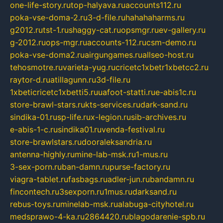
one-life-story.ru
top-halyava.ru
accounts112.ru
poka-vse-doma-2.ru
3-d-file.ru
hahahaharms.ru
g2012.ru
tst-1.ru
shaggy-cat.ru
opsmgr.ru
ev-gallery.ru
g-2012.ru
ops-mgr.ru
accounts-112.ru
csm-demo.ru
poka-vse-doma2.ru
airgungames.ru
allseo-host.ru
tehosmotre.ru
varieta-yug.ru
cricetc1xbetr1xbetcc2.ru
raytor-d.ru
atillagunn.ru
3d-file.ru
1xbeticricetc1xbetti5.ru
uafoot-statti.ru
e-abis1c.ru
store-brawl-stars.ru
kts-services.ru
dark-sand.ru
sindika-01.ru
sp-life.ru
x-legion.ru
sib-archives.ru
e-abis-1-c.ru
sindika01.ru
venda-festival.ru
store-brawlstars.ru
dooraleksandria.ru
antenna-highly.ru
mine-lab-msk.ru
1-mus.ru
3-sex-porn.ru
ban-damn.ru
purse-factory.ru
viagra-tablet.ru
fasbags.ru
adler-jun.ru
bandamn.ru
fincontech.ru
3sexporn.ru
1mus.ru
darksand.ru
rebus-toys.ru
minelab-msk.ru
alabuga-cityhotel.ru
medsprawo-4-ka.ru
2864420.ru
blagodarenie-spb.ru