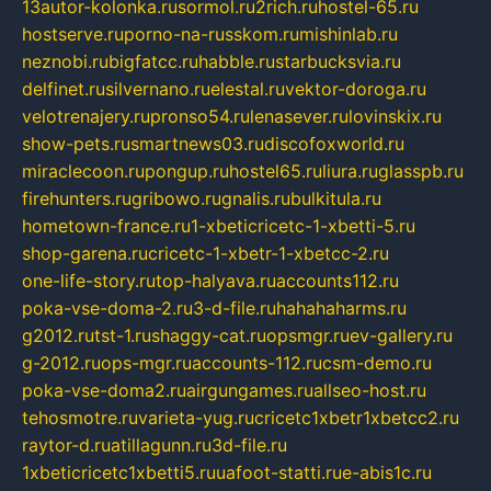
13autor-kolonka.ru
sormol.ru
2rich.ru
hostel-65.ru
hostserve.ru
porno-na-russkom.ru
mishinlab.ru
neznobi.ru
bigfatcc.ru
habble.ru
starbucksvia.ru
delfinet.ru
silvernano.ru
elestal.ru
vektor-doroga.ru
velotrenajery.ru
pronso54.ru
lenasever.ru
lovinskix.ru
show-pets.ru
smartnews03.ru
discofoxworld.ru
miraclecoon.ru
pongup.ru
hostel65.ru
liura.ru
glasspb.ru
firehunters.ru
gribowo.ru
gnalis.ru
bulkitula.ru
hometown-france.ru
1-xbeticricetc-1-xbetti-5.ru
shop-garena.ru
cricetc-1-xbetr-1-xbetcc-2.ru
one-life-story.ru
top-halyava.ru
accounts112.ru
poka-vse-doma-2.ru
3-d-file.ru
hahahaharms.ru
g2012.ru
tst-1.ru
shaggy-cat.ru
opsmgr.ru
ev-gallery.ru
g-2012.ru
ops-mgr.ru
accounts-112.ru
csm-demo.ru
poka-vse-doma2.ru
airgungames.ru
allseo-host.ru
tehosmotre.ru
varieta-yug.ru
cricetc1xbetr1xbetcc2.ru
raytor-d.ru
atillagunn.ru
3d-file.ru
1xbeticricetc1xbetti5.ru
uafoot-statti.ru
e-abis1c.ru