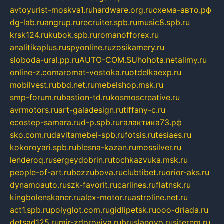
avtoyurist-moskva1.ru
hardware.org.ru
схема-авто.рф
dg-lab.ru
angrup.ru
recruiter.spb.ru
music8.spb.ru
krsk124.ru
kubok.spb.ru
romanofforex.ru
analitikaplus.ru
spyonline.ru
zosikamery.ru
sloboda-ural.pp.ru
AUTO-COM.SU
hohota.net
alimy.ru
online-z.com
aromat-vostoka.ru
otdelkaexp.ru
mobilvest.ru
bbd.net.ru
mebelshop.msk.ru
smp-forum.ru
bastion-td.ru
kosmoscreative.ru
avrmotors.ru
art-galadesign.ru
tiffany-c.ru
ecostep-samara.ru
d-p.spb.ru
галактика73.рф
sko.com.ru
davitamebel-spb.ru
fotsis.ru
tesiaes.ru
kokoroyari.spb.ru
blesna-kazan.ru
mossilver.ru
lenderoq.ru
sergeydobrin.ru
tochkazvuka.msk.ru
people-of-art.ru
bezzubova.ru
clubtibet.ru
orior-aks.ru
dynamoauto.ru
szk-favorit.ru
carlines.ru
flatnsk.ru
kingbolenskaner.ru
alex-motor.ru
astroline.net.ru
act1.spb.ru
polyglot.com.ru
gidlipetsk.ru
ooo-driada.ru
detsad125.ru
mir-zdoroviya.ru
bruslanovo.ru
siterem.ru