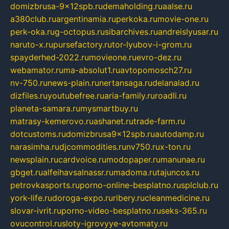
domizbrusa-9x12spb.ru
demaholding.ru
aalse.ru
a380club.ru
argentinamia.ru
perkoka.ru
movie-one.ru
perk-oka.ru
g-octopus.ru
sibarchives.ru
andreislyusar.ru
naruto-x.ru
pursefactory.ru
tor-lyubov-i-grom.ru
spayderhed-2022.ru
movieone.ru
evro-dez.ru
webamator.ru
ma-absolut1.ru
avtopomosch27.ru
nv-750.ru
news-plain.ru
nertansaga.ru
delanalad.ru
dizfiles.ru
youtubefree.ru
aria-family.ru
roadli.ru
planeta-samara.ru
mysmartbuy.ru
matrasy-kemerovo.ru
ashanet.ru
trade-farm.ru
dotcustoms.ru
domizbrusa9x12spb.ru
autodamp.ru
narasimha.ru
djcommodities.ru
nv750.ru
x-ton.ru
newsplain.ru
cardvoice.ru
modopaper.ru
manunae.ru
gbget.ru
alfeihavsalnassr.ru
madoma.ru
tajuncos.ru
petrovkasports.ru
porno-online-besplatno.ru
splclub.ru
york-life.ru
doroga-expo.ru
ribery.ru
cleanmedicine.ru
slovar-ivrit.ru
porno-video-besplatno.ru
seks-365.ru
ovucontrol.ru
sloty-igrovyye-avtomaty.ru