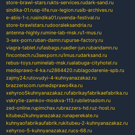
store-brawl-stars.ru
kts-services.ru
dark-sand.ru
sindika-01.ru
sp-life.ru
x-legion.ru
sib-archives.ru
e-abis-1-c.ru
sindika01.ru
venda-festival.ru
store-brawlstars.ru
dooraleksandria.ru
antenna-highly.ru
mine-lab-msk.ru
1-mus.ru
3-sex-porn.ru
ban-damn.ru
purse-factory.ru
viagra-tablet.ru
fasbags.ru
adler-jun.ru
bandamn.ru
fincontech.ru
3sexporn.ru
1mus.ru
darksand.ru
rebus-toys.ru
minelab-msk.ru
alabuga-cityhotel.ru
medsprawo-4-ka.ru
2864420.ru
blagodarenie-spb.ru
zajmy24.ru
tovudyi-4-kuhnyanazakaz.ru
brazzerscom.ru
medsprawo4ka.ru
xehyroo5kuhnyanazakaz.ru
fabrikayfabrikaefabrika.ru
vskrytie-zamkov-moskva-113.ru
biletnadom.ru
zed-online.ru
pimchax.ru
brazzers-hd.ru
z-host.ru
kitubeu2kuhnyanazakaz.ru
naperekate.ru
kuhnyaofabrikaufabrik.ru
kitubeu-2-kuhnyanazakaz.ru
xehyroo-5-kuhnyanazakaz.ru
cs-68.ru