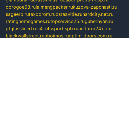
dorogoe58.ru
laimengpacker.ru
kuzova-zapchasti.ru
sageerp.ru
taxodrom.ru
dsrazvitie.ru
hardcity.net.ru
ratinghomegames.ru
topservice25.ru
gubernyan.ru
gtglasslined.ru
ii4.ru
tssport.spb.ru
andorra24.com
blackwallstreet.ru
oboimos.ru
optim-doors.com.ru
ikuch.ru
nycr.org.ru
npa21.ru
vremya-ch.spb.ru
desert000.ru
ivtorgi.ru
ifiori.ru
catalog-statei.ru
dcv.org.ru
spetsmaster174.ru
ipkameryhiseeu.ru
dum26.ru
ruspol.spb.ru
fr-opendp.ru
kam-solnyshko.ru
cheyenne-arapaho.ru
sevzapmetal.spb.ru
ted-lapidus.spb.ru
parasite-eliminator.ru
sigma-complete.ru
modernworld.ru
dama-moda.ru
eholot-group.ru
sk-nvkz.ru
DRONGOLD.RU
democratia2.ru
i-farmer.ru
mass-sport.org
jablonex.spb.ru
bookmess.ru
linkword.ru
refineua.com.ru
cs-spec.net.ru
altay-mebel.ru
DNK-THEATRE.RU
mechaniks.spb.ru
ipcamtechage.ru