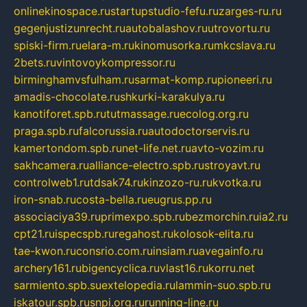
onlinekinospace.ru
startupstudio-fefu.ru
zarges-ru.ru
gegenjustizunrecht.ru
autobalashov.ru
utrovortu.ru
spiski-firm.ru
elara-m.ru
kinomusorka.ru
mkcslava.ru
2bets.ru
vintovoykompressor.ru
birminghamvsfulham.ru
sarmat-komp.ru
pioneeri.ru
amadis-chocolate.ru
shkurki-karakulya.ru
kanotiforet.spb.ru
tutmassage.ru
ecolog.org.ru
praga.spb.ru
falcorussia.ru
autodoctorservis.ru
kamertondom.spb.ru
net-life.net.ru
avto-vozim.ru
sakhcamera.ru
alliance-electro.spb.ru
stroyavt.ru
controlweb1.ru
tdsak74.ru
kinzozo-ru.ru
kvotka.ru
iron-snab.ru
costa-bella.ru
eugrus.pp.ru
associaciya39.ru
primexpo.spb.ru
bezmorchin.ru
ia2.ru
cpt21.ru
ispecspb.ru
regahost.ru
kolosok-elita.ru
tae-kwon.ru
consrio.com.ru
insiam.ru
avegainfo.ru
archery161.ru
bigencyclica.ru
vlast16.ru
korru.net
sarmiento.spb.su
extelopedia.ru
lammin-suo.spb.ru
iskatour.spb.ru
snpi.org.ru
running-line.ru