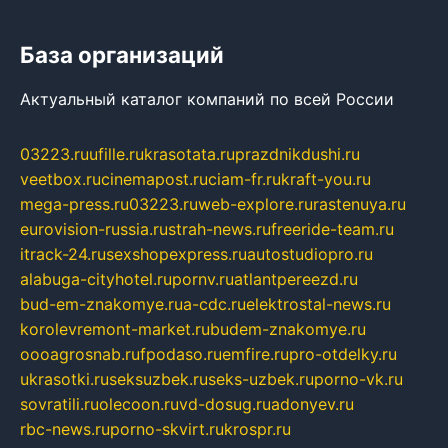
База организаций
Актуальный каталог компаний по всей России
03223.ru
ufille.ru
krasotata.ru
prazdnikdushi.ru
veetbox.ru
cinemapost.ru
ciam-fr.ru
kraft-you.ru
mega-press.ru
03223.ru
web-explore.ru
rastenuya.ru
eurovision-russia.ru
strah-news.ru
freeride-team.ru
itrack-24.ru
sexshopexpress.ru
autostudiopro.ru
alabuga-cityhotel.ru
pornv.ru
atlantpereezd.ru
bud-em-znakomye.ru
a-cdc.ru
elektrostal-news.ru
korolevremont-market.ru
budem-znakomye.ru
oooagrosnab.ru
fpodaso.ru
emfire.ru
pro-otdelky.ru
ukrasotki.ru
seksuzbek.ru
seks-uzbek.ru
porno-vk.ru
sovratili.ru
olecoon.ru
vd-dosug.ru
adonyev.ru
rbc-news.ru
porno-skvirt.ru
krospr.ru