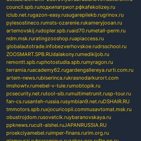
council.spb.ru
лодкипатриот.рф
kafekolizey.ru
iclub.net.ru
gazon-easy.ru
sugarepilekb.ru
grinox.ru
pylesostineco.ru
msts-ozarenie.ru
kameryjooan.ru
artemovskij.ru
dopler.spb.ru
aid70.ru
metall-perm.ru
ndm.msk.ru
ratingzooshop.ru
apiaccess.ru
globalautotrade.info
bezverhovskoe.ru
drsschool.ru
ZOOSMART.SPB.RU
dalakony.ru
medikijob.ru
remontt.spb.ru
photostudia.spb.ru
myragon.ru
terramia.ru
academy62.ru
gardengallereya.ru
rti.com.ru
artem-news.ru
biserinca.ru
krasnodarkurort.com
imshowtv.ru
mebel-v-tule.ru
mobtopik.ru
pcsecurity.net.ru
tool-sib.ru
multimetrunit.ru
sp-tour.ru
fan-cs.ru
santeh-russia.ru
symbian9.net.ru
DSHAIR.RU
tmmotors.spb.ru
xjocuricopii.com
musavtomat.msk.ru
obustrojdom.ru
sovetcik.ru
ybaranovskaya.ru
ppknews.ru
cult-alshei.ru
JAPANRUSSIA.RU
proekciyamebel.ru
imper-finans.ru
rim.org.ru
glamourai.ru
brassminus.ru
zabor-pro.ru
ftn.pp.ru