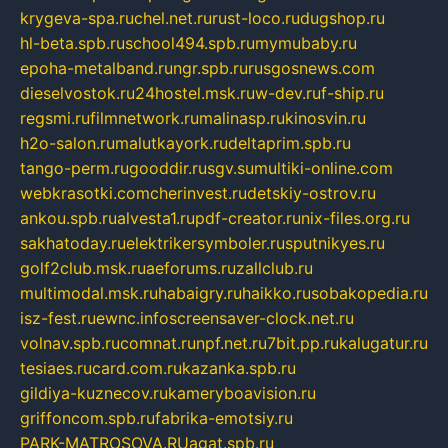
krygeva-spa.ru
chel.net.ru
rust-loco.ru
dugshop.ru
hl-beta.spb.ru
school494.spb.ru
mymubaby.ru
epoha-metalband.ru
ngr.spb.ru
rusgosnews.com
dieselvostok.ru
24hostel.msk.ru
w-dev.ru
f-ship.ru
regsmi.ru
filmnetwork.ru
malinasp.ru
kinosvin.ru
h2o-salon.ru
malutkayork.ru
deltaprim.spb.ru
tango-perm.ru
gooddir.ru
sgv.su
multiki-online.com
webkrasotki.com
cherinvest.ru
detskiy-ostrov.ru
ankou.spb.ru
alvesta1.ru
pdf-creator.ru
nix-files.org.ru
sakhatoday.ru
elektrikersymboler.ru
sputnikyes.ru
golf2club.msk.ru
aeforums.ru
zallclub.ru
multimodal.msk.ru
habaigry.ru
haikko.ru
sobakopedia.ru
isz-fest.ru
ewnc.info
screensaver-clock.net.ru
volnav.spb.ru
comnat.ru
npf.net.ru
7bit.pp.ru
kalugatur.ru
tesiaes.ru
card.com.ru
kazanka.spb.ru
gildiya-kuznecov.ru
kameryboavision.ru
griffoncom.spb.ru
fabrika-emotsiy.ru
PARK-MATROSOVA.RU
agat.spb.ru