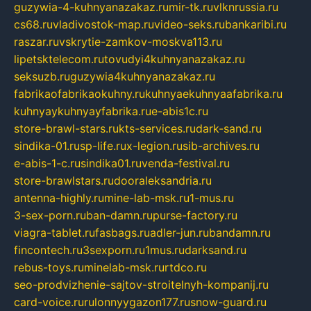
guzywia-4-kuhnyanazakaz.ru
mir-tk.ru
vlknrussia.ru
cs68.ru
vladivostok-map.ru
video-seks.ru
bankaribi.ru
raszar.ru
vskrytie-zamkov-moskva113.ru
lipetsktelecom.ru
tovudyi4kuhnyanazakaz.ru
seksuzb.ru
guzywia4kuhnyanazakaz.ru
fabrikaofabrikaokuhny.ru
kuhnyaekuhnyaafabrika.ru
kuhnyaykuhnyayfabrika.ru
e-abis1c.ru
store-brawl-stars.ru
kts-services.ru
dark-sand.ru
sindika-01.ru
sp-life.ru
x-legion.ru
sib-archives.ru
e-abis-1-c.ru
sindika01.ru
venda-festival.ru
store-brawlstars.ru
dooraleksandria.ru
antenna-highly.ru
mine-lab-msk.ru
1-mus.ru
3-sex-porn.ru
ban-damn.ru
purse-factory.ru
viagra-tablet.ru
fasbags.ru
adler-jun.ru
bandamn.ru
fincontech.ru
3sexporn.ru
1mus.ru
darksand.ru
rebus-toys.ru
minelab-msk.ru
rtdco.ru
seo-prodvizhenie-sajtov-stroitelnyh-kompanij.ru
card-voice.ru
rulonnyygazon177.ru
snow-guard.ru