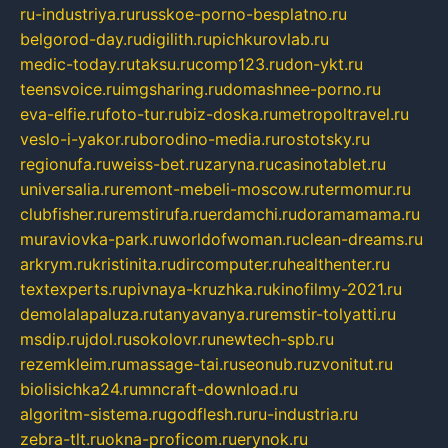
ru-industriya.ru
russkoe-porno-besplatno.ru
belgorod-day.ru
digilith.ru
pichkurovlab.ru
medic-today.ru
taksu.ru
comp123.ru
don-ykt.ru
teensvoice.ru
imgsharing.ru
domashnee-porno.ru
eva-elfie.ru
foto-tur.ru
biz-doska.ru
metropoltravel.ru
veslo-i-yakor.ru
borodino-media.ru
rostotsky.ru
regionufa.ru
weiss-bet.ru
zaryna.ru
casinotablet.ru
universalia.ru
remont-mebeli-moscow.ru
termomur.ru
clubfisher.ru
remstirufa.ru
erdamchi.ru
doramamama.ru
muraviovka-park.ru
worldofwoman.ru
clean-dreams.ru
arkrym.ru
kristinita.ru
dircomputer.ru
healthenter.ru
textexperts.ru
pivnaya-kruzhka.ru
kinofilmy-2021.ru
demolalapaluza.ru
tanyavanya.ru
remstir-tolyatti.ru
msdip.ru
jdol.ru
sokolovr.ru
newtech-spb.ru
rezemkleim.ru
massage-tai.ru
seonub.ru
zvonitut.ru
biolisichka24.ru
mncraft-download.ru
algoritm-sistema.ru
godflesh.ru
ru-industria.ru
zebra-tlt.ru
okna-proficom.ru
erynok.ru