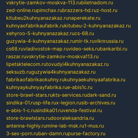
vskrytie-zamkov-moskva-113.ru
biletnadom.ru
zed-online.ru
pimchax.ru
brazzers-hd.ru
z-host.ru
kitubeu2kuhnyanazakaz.ru
naperekate.ru
kuhnyaofabrikaufabrik.ru
kitubeu-2-kuhnyanazakaz.ru
xehyroo-5-kuhnyanazakaz.ru
cs-68.ru
guzywia-4-kuhnyanazakaz.ru
mir-tk.ru
vlknrussia.ru
cs68.ru
vladivostok-map.ru
video-seks.ru
bankaribi.ru
raszar.ru
vskrytie-zamkov-moskva113.ru
lipetsktelecom.ru
tovudyi4kuhnyanazakaz.ru
seksuzb.ru
guzywia4kuhnyanazakaz.ru
fabrikaofabrikaokuhny.ru
kuhnyaekuhnyaafabrika.ru
kuhnyaykuhnyayfabrika.ru
e-abis1c.ru
store-brawl-stars.ru
kts-services.ru
dark-sand.ru
sindika-01.ru
sp-life.ru
x-legion.ru
sib-archives.ru
e-abis-1-c.ru
sindika01.ru
venda-festival.ru
store-brawlstars.ru
dooraleksandria.ru
antenna-highly.ru
mine-lab-msk.ru
1-mus.ru
3-sex-porn.ru
ban-damn.ru
purse-factory.ru