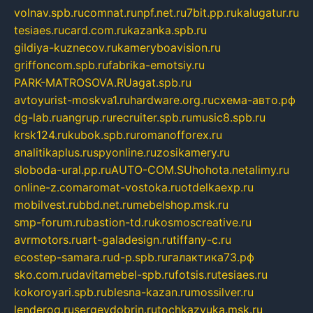
volnav.spb.ru
comnat.ru
npf.net.ru
7bit.pp.ru
kalugatur.ru
tesiaes.ru
card.com.ru
kazanka.spb.ru
gildiya-kuznecov.ru
kameryboavision.ru
griffoncom.spb.ru
fabrika-emotsiy.ru
PARK-MATROSOVA.RU
agat.spb.ru
avtoyurist-moskva1.ru
hardware.org.ru
схема-авто.рф
dg-lab.ru
angrup.ru
recruiter.spb.ru
music8.spb.ru
krsk124.ru
kubok.spb.ru
romanofforex.ru
analitikaplus.ru
spyonline.ru
zosikamery.ru
sloboda-ural.pp.ru
AUTO-COM.SU
hohota.net
alimy.ru
online-z.com
aromat-vostoka.ru
otdelkaexp.ru
mobilvest.ru
bbd.net.ru
mebelshop.msk.ru
smp-forum.ru
bastion-td.ru
kosmoscreative.ru
avrmotors.ru
art-galadesign.ru
tiffany-c.ru
ecostep-samara.ru
d-p.spb.ru
галактика73.рф
sko.com.ru
davitamebel-spb.ru
fotsis.ru
tesiaes.ru
kokoroyari.spb.ru
blesna-kazan.ru
mossilver.ru
lenderoq.ru
sergeydobrin.ru
tochkazvuka.msk.ru