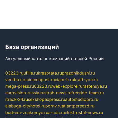
База организаций
Актуальный каталог компаний по всей России
03223.ru
ufille.ru
krasotata.ru
prazdnikdushi.ru
veetbox.ru
cinemapost.ru
ciam-fr.ru
kraft-you.ru
mega-press.ru
03223.ru
web-explore.ru
rastenuya.ru
eurovision-russia.ru
strah-news.ru
freeride-team.ru
itrack-24.ru
sexshopexpress.ru
autostudiopro.ru
alabuga-cityhotel.ru
pornv.ru
atlantpereezd.ru
bud-em-znakomye.ru
a-cdc.ru
elektrostal-news.ru