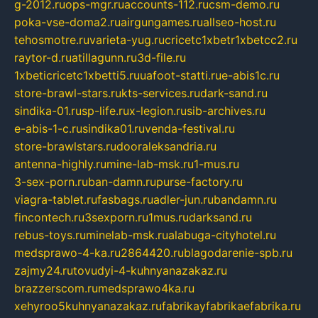
g-2012.ru
ops-mgr.ru
accounts-112.ru
csm-demo.ru
poka-vse-doma2.ru
airgungames.ru
allseo-host.ru
tehosmotre.ru
varieta-yug.ru
cricetc1xbetr1xbetcc2.ru
raytor-d.ru
atillagunn.ru
3d-file.ru
1xbeticricetc1xbetti5.ru
uafoot-statti.ru
e-abis1c.ru
store-brawl-stars.ru
kts-services.ru
dark-sand.ru
sindika-01.ru
sp-life.ru
x-legion.ru
sib-archives.ru
e-abis-1-c.ru
sindika01.ru
venda-festival.ru
store-brawlstars.ru
dooraleksandria.ru
antenna-highly.ru
mine-lab-msk.ru
1-mus.ru
3-sex-porn.ru
ban-damn.ru
purse-factory.ru
viagra-tablet.ru
fasbags.ru
adler-jun.ru
bandamn.ru
fincontech.ru
3sexporn.ru
1mus.ru
darksand.ru
rebus-toys.ru
minelab-msk.ru
alabuga-cityhotel.ru
medsprawo-4-ka.ru
2864420.ru
blagodarenie-spb.ru
zajmy24.ru
tovudyi-4-kuhnyanazakaz.ru
brazzerscom.ru
medsprawo4ka.ru
xehyroo5kuhnyanazakaz.ru
fabrikayfabrikaefabrika.ru