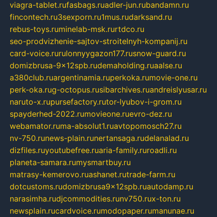
viagra-tablet.ru
fasbags.ru
adler-jun.ru
bandamn.ru
fincontech.ru
3sexporn.ru
1mus.ru
darksand.ru
rebus-toys.ru
minelab-msk.ru
rtdco.ru
seo-prodvizhenie-sajtov-stroitelnyh-kompanij.ru
card-voice.ru
rulonnyygazon177.ru
snow-guard.ru
domizbrusa-9x12spb.ru
demaholding.ru
aalse.ru
a380club.ru
argentinamia.ru
perkoka.ru
movie-one.ru
perk-oka.ru
g-octopus.ru
sibarchives.ru
andreislyusar.ru
naruto-x.ru
pursefactory.ru
tor-lyubov-i-grom.ru
spayderhed-2022.ru
movieone.ru
evro-dez.ru
webamator.ru
ma-absolut1.ru
avtopomosch27.ru
nv-750.ru
news-plain.ru
nertansaga.ru
delanalad.ru
dizfiles.ru
youtubefree.ru
aria-family.ru
roadli.ru
planeta-samara.ru
mysmartbuy.ru
matrasy-kemerovo.ru
ashanet.ru
trade-farm.ru
dotcustoms.ru
domizbrusa9x12spb.ru
autodamp.ru
narasimha.ru
djcommodities.ru
nv750.ru
x-ton.ru
newsplain.ru
cardvoice.ru
modopaper.ru
manunae.ru