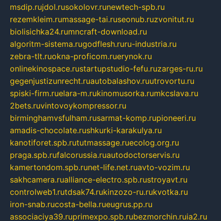
msdip.ru
jdol.ru
sokolovr.ru
newtech-spb.ru
rezemkleim.ru
massage-tai.ru
seonub.ru
zvonitut.ru
biolisichka24.ru
mncraft-download.ru
algoritm-sistema.ru
godflesh.ru
ru-industria.ru
zebra-tlt.ru
okna-proficom.ru
erynok.ru
onlinekinospace.ru
startupstudio-fefu.ru
zarges-ru.ru
gegenjustizunrecht.ru
autobalashov.ru
utrovortu.ru
spiski-firm.ru
elara-m.ru
kinomusorka.ru
mkcslava.ru
2bets.ru
vintovoykompressor.ru
birminghamvsfulham.ru
sarmat-komp.ru
pioneeri.ru
amadis-chocolate.ru
shkurki-karakulya.ru
kanotiforet.spb.ru
tutmassage.ru
ecolog.org.ru
praga.spb.ru
falcorussia.ru
autodoctorservis.ru
kamertondom.spb.ru
net-life.net.ru
avto-vozim.ru
sakhcamera.ru
alliance-electro.spb.ru
stroyavt.ru
controlweb1.ru
tdsak74.ru
kinzozo-ru.ru
kvotka.ru
iron-snab.ru
costa-bella.ru
eugrus.pp.ru
associaciya39.ru
primexpo.spb.ru
bezmorchin.ru
ia2.ru