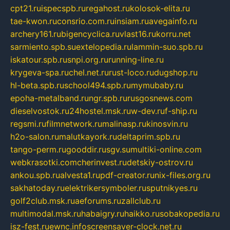
cpt21.ru
ispecspb.ru
regahost.ru
kolosok-elita.ru
tae-kwon.ru
consrio.com.ru
insiam.ru
avegainfo.ru
archery161.ru
bigencyclica.ru
vlast16.ru
korru.net
sarmiento.spb.su
extelopedia.ru
lammin-suo.spb.ru
iskatour.spb.ru
snpi.org.ru
running-line.ru
krygeva-spa.ru
chel.net.ru
rust-loco.ru
dugshop.ru
hl-beta.spb.ru
school494.spb.ru
mymubaby.ru
epoha-metalband.ru
ngr.spb.ru
rusgosnews.com
dieselvostok.ru
24hostel.msk.ru
w-dev.ru
f-ship.ru
regsmi.ru
filmnetwork.ru
malinasp.ru
kinosvin.ru
h2o-salon.ru
malutkayork.ru
deltaprim.spb.ru
tango-perm.ru
gooddir.ru
sgv.su
multiki-online.com
webkrasotki.com
cherinvest.ru
detskiy-ostrov.ru
ankou.spb.ru
alvesta1.ru
pdf-creator.ru
nix-files.org.ru
sakhatoday.ru
elektrikersymboler.ru
sputnikyes.ru
golf2club.msk.ru
aeforums.ru
zallclub.ru
multimodal.msk.ru
habaigry.ru
haikko.ru
sobakopedia.ru
isz-fest.ru
ewnc.info
screensaver-clock.net.ru