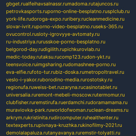
gbget.ru
alfeihavsalnassr.ru
madoma.ru
tajuncos.ru
petrovkasports.ru
porno-online-besplatno.ru
splclub.ru
york-life.ru
doroga-expo.ru
ribery.ru
cleanmedicine.ru
slovar-ivrit.ru
porno-video-besplatno.ru
seks-365.ru
ovucontrol.ru
sloty-igrovyye-avtomaty.ru
ru-industriya.ru
russkoe-porno-besplatno.ru
belgorod-day.ru
digilith.ru
pichkurovlab.ru
medic-today.ru
taksu.ru
comp123.ru
don-ykt.ru
teensvoice.ru
imgsharing.ru
domashnee-porno.ru
eva-elfie.ru
foto-tur.ru
biz-doska.ru
metropoltravel.ru
veslo-i-yakor.ru
borodino-media.ru
rostotsky.ru
regionufa.ru
weiss-bet.ru
zaryna.ru
casinotablet.ru
universalia.ru
remont-mebeli-moscow.ru
termomur.ru
clubfisher.ru
remstirufa.ru
erdamchi.ru
doramamama.ru
muraviovka-park.ru
worldofwoman.ru
clean-dreams.ru
arkrym.ru
kristinita.ru
dircomputer.ru
healthenter.ru
textexperts.ru
pivnaya-kruzhka.ru
kinofilmy-2021.ru
demolalapaluza.ru
tanyavanya.ru
remstir-tolyatti.ru