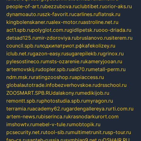
people-of-art.ru
bezzubova.ru
clubtibet.ru
orior-aks.ru
dynamoauto.ru
szk-favorit.ru
carlines.ru
flatnsk.ru
kingbolenskaner.ru
alex-motor.ru
astroline.net.ru
act1.spb.ru
polyglot.com.ru
gidlipetsk.ru
ooo-driada.ru
detsad125.ru
mir-zdoroviya.ru
bruslanovo.ru
siterem.ru
council.spb.ru
лодкипатриот.рф
kafekolizey.ru
iclub.net.ru
gazon-easy.ru
sugarepilekb.ru
grinox.ru
pylesostineco.ru
msts-ozarenie.ru
kameryjooan.ru
artemovskij.ru
dopler.spb.ru
aid70.ru
metall-perm.ru
ndm.msk.ru
ratingzooshop.ru
apiaccess.ru
globalautotrade.info
bezverhovskoe.ru
drsschool.ru
ZOOSMART.SPB.RU
dalakony.ru
medikijob.ru
remontt.spb.ru
photostudia.spb.ru
myragon.ru
terramia.ru
academy62.ru
gardengallereya.ru
rti.com.ru
artem-news.ru
biserinca.ru
krasnodarkurort.com
imshowtv.ru
mebel-v-tule.ru
mobtopik.ru
pcsecurity.net.ru
tool-sib.ru
multimetrunit.ru
sp-tour.ru
fan-cs.ru
santeh-russia.ru
symbian9.net.ru
DSHAIR.RU