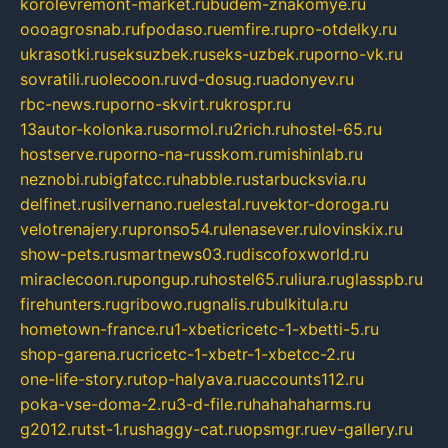
korolevremont-market.ru
budem-znakomye.ru
oooagrosnab.ru
fpodaso.ru
emfire.ru
pro-otdelky.ru
ukrasotki.ru
seksuzbek.ru
seks-uzbek.ru
porno-vk.ru
sovratili.ru
olecoon.ru
vd-dosug.ru
adonyev.ru
rbc-news.ru
porno-skvirt.ru
krospr.ru
13autor-kolonka.ru
sormol.ru
2rich.ru
hostel-65.ru
hostserve.ru
porno-na-russkom.ru
mishinlab.ru
neznobi.ru
bigfatcc.ru
habble.ru
starbucksvia.ru
delfinet.ru
silvernano.ru
elestal.ru
vektor-doroga.ru
velotrenajery.ru
pronso54.ru
lenasever.ru
lovinskix.ru
show-pets.ru
smartnews03.ru
discofoxworld.ru
miraclecoon.ru
pongup.ru
hostel65.ru
liura.ru
glasspb.ru
firehunters.ru
gribowo.ru
gnalis.ru
bulkitula.ru
hometown-france.ru
1-xbeticricetc-1-xbetti-5.ru
shop-garena.ru
cricetc-1-xbetr-1-xbetcc-2.ru
one-life-story.ru
top-halyava.ru
accounts112.ru
poka-vse-doma-2.ru
3-d-file.ru
hahahaharms.ru
g2012.ru
tst-1.ru
shaggy-cat.ru
opsmgr.ru
ev-gallery.ru