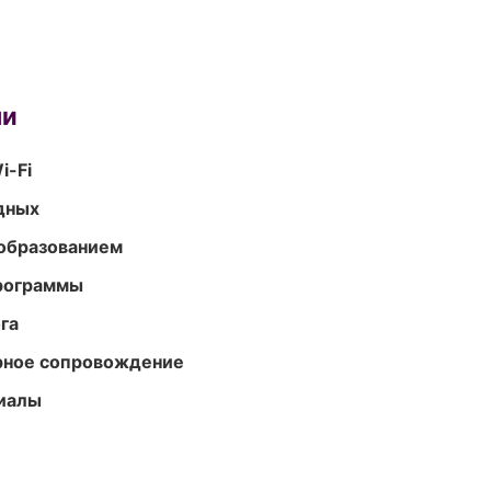
ми
i-Fi
одных
образованием
программы
га
урное сопровождение
риалы