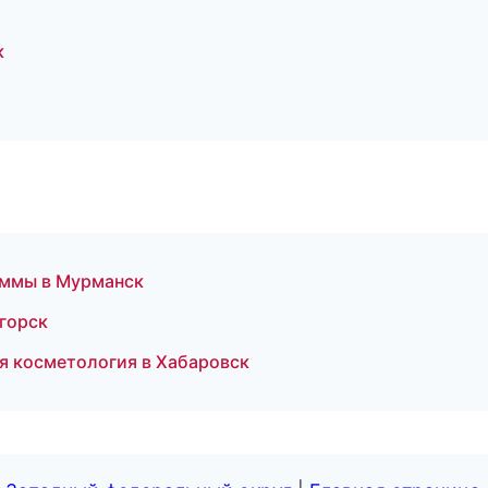
к
аммы в Мурманск
игорск
ая косметология в Хабаровск