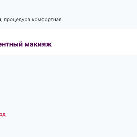
, процедура комфортная.
ентный макияж
од