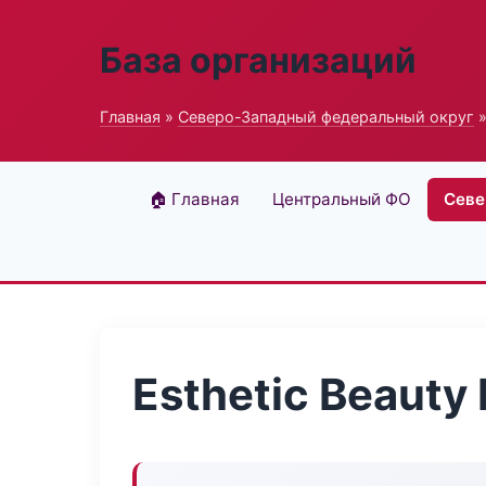
База организаций
Главная
»
Северо-Западный федеральный округ
»
🏠 Главная
Центральный ФО
Севе
Esthetic Beauty 