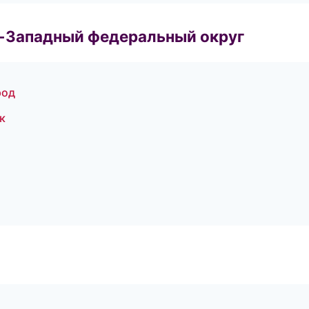
о-Западный федеральный округ
род
к