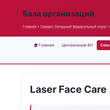
База организаций
Главная
»
Северо-Западный федеральный округ
»
🏠 Главная
Центральный ФО
Севе
Laser Face Care