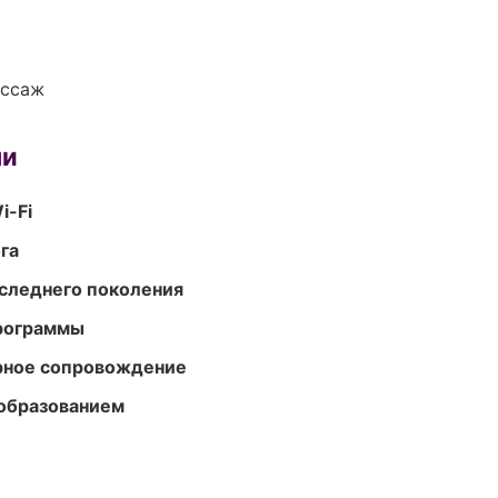
ассаж
ми
i-Fi
га
следнего поколения
программы
урное сопровождение
образованием