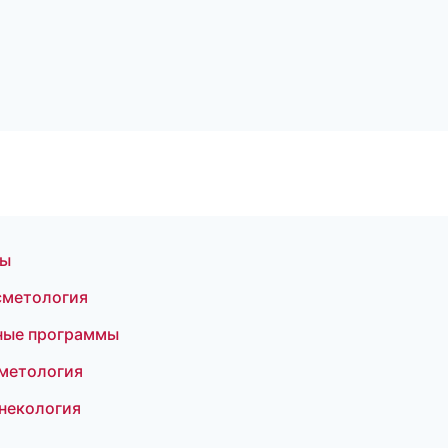
ры
осметология
тные программы
сметология
инекология