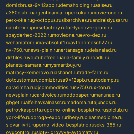
domizbrusa-9x12spb.ru
demaholding.ru
aalse.ru
a380club.ru
argentinamia.ru
perkoka.ru
movie-one.ru
perk-oka.ru
g-octopus.ru
sibarchives.ru
andreislyusar.ru
naruto-x.ru
pursefactory.ru
tor-lyubov-i-grom.ru
spayderhed-2022.ru
movieone.ru
evro-dez.ru
webamator.ru
ma-absolut1.ru
avtopomosch27.ru
nv-750.ru
news-plain.ru
nertansaga.ru
delanalad.ru
dizfiles.ru
youtubefree.ru
aria-family.ru
roadli.ru
planeta-samara.ru
mysmartbuy.ru
matrasy-kemerovo.ru
ashanet.ru
trade-farm.ru
dotcustoms.ru
domizbrusa9x12spb.ru
autodamp.ru
narasimha.ru
djcommodities.ru
nv750.ru
x-ton.ru
newsplain.ru
cardvoice.ru
modopaper.ru
manunae.ru
gbget.ru
alfeihavsalnassr.ru
madoma.ru
tajuncos.ru
petrovkasports.ru
porno-online-besplatno.ru
splclub.ru
york-life.ru
doroga-expo.ru
ribery.ru
cleanmedicine.ru
slovar-ivrit.ru
porno-video-besplatno.ru
seks-365.ru
ovucontrol.ru
sloty-igrovyye-avtomaty.ru