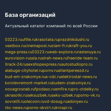
База организаций
Актуальный каталог компаний по всей России
03223.ru
ufille.ru
krasotata.ru
prazdnikdushi.ru
veetbox.ru
cinemapost.ru
ciam-fr.ru
kraft-you.ru
mega-press.ru
03223.ru
web-explore.ru
rastenuya.ru
eurovision-russia.ru
strah-news.ru
freeride-team.ru
itrack-24.ru
sexshopexpress.ru
autostudiopro.ru
alabuga-cityhotel.ru
pornv.ru
atlantpereezd.ru
bud-em-znakomye.ru
a-cdc.ru
elektrostal-news.ru
korolevremont-market.ru
budem-znakomye.ru
oooagrosnab.ru
fpodaso.ru
emfire.ru
pro-otdelky.ru
ukrasotki.ru
seksuzbek.ru
seks-uzbek.ru
porno-vk.ru
sovratili.ru
olecoon.ru
vd-dosug.ru
adonyev.ru
rbc-news.ru
porno-skvirt.ru
krospr.ru