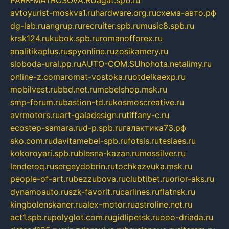
PARK-MATROSOVA.RU
agat.spb.ru
avtoyurist-moskva1.ru
hardware.org.ru
схема-авто.рф
dg-lab.ru
angrup.ru
recruiter.spb.ru
music8.spb.ru
krsk124.ru
kubok.spb.ru
romanofforex.ru
analitikaplus.ru
spyonline.ru
zosikamery.ru
sloboda-ural.pp.ru
AUTO-COM.SU
hohota.net
alimy.ru
online-z.com
aromat-vostoka.ru
otdelkaexp.ru
mobilvest.ru
bbd.net.ru
mebelshop.msk.ru
smp-forum.ru
bastion-td.ru
kosmoscreative.ru
avrmotors.ru
art-galadesign.ru
tiffany-c.ru
ecostep-samara.ru
d-p.spb.ru
галактика73.рф
sko.com.ru
davitamebel-spb.ru
fotsis.ru
tesiaes.ru
kokoroyari.spb.ru
blesna-kazan.ru
mossilver.ru
lenderoq.ru
sergeydobrin.ru
tochkazvuka.msk.ru
people-of-art.ru
bezzubova.ru
clubtibet.ru
orior-aks.ru
dynamoauto.ru
szk-favorit.ru
carlines.ru
flatnsk.ru
kingbolenskaner.ru
alex-motor.ru
astroline.net.ru
act1.spb.ru
polyglot.com.ru
gidlipetsk.ru
ooo-driada.ru