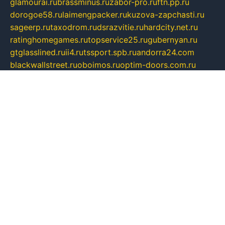
glamourai.ru
brassminus.ru
zabor-pro.ru
ftn.pp.ru
dorogoe58.ru
laimengpacker.ru
kuzova-zapchasti.ru
sageerp.ru
taxodrom.ru
dsrazvitie.ru
hardcity.net.ru
ratinghomegames.ru
topservice25.ru
gubernyan.ru
gtglasslined.ru
ii4.ru
tssport.spb.ru
andorra24.com
blackwallstreet.ru
oboimos.ru
optim-doors.com.ru
ikuch.ru
nycr.org.ru
npa21.ru
vremya-ch.spb.ru
desert000.ru
ivtorgi.ru
ifiori.ru
catalog-statei.ru
dcv.org.ru
spetsmaster174.ru
ipkameryhiseeu.ru
dum26.ru
ruspol.spb.ru
fr-opendp.ru
kam-solnyshko.ru
cheyenne-arapaho.ru
sevzapmetal.spb.ru
ted-lapidus.spb.ru
parasite-eliminator.ru
sigma-complete.ru
modernworld.ru
dama-moda.ru
eholot-group.ru
sk-nvkz.ru
DRONGOLD.RU
democratia2.ru
i-farmer.ru
mass-sport.org
jablonex.spb.ru
bookmess.ru
linkword.ru
refineua.com.ru
cs-spec.net.ru
altay-mebel.ru
DNK-THEATRE.RU
mechaniks.spb.ru
ipcamtechage.ru