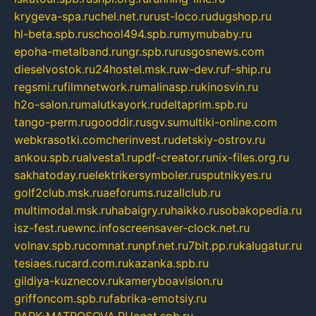
krygeva-spa.ru
chel.net.ru
rust-loco.ru
dugshop.ru
hl-beta.spb.ru
school494.spb.ru
mymubaby.ru
epoha-metalband.ru
ngr.spb.ru
rusgosnews.com
dieselvostok.ru
24hostel.msk.ru
w-dev.ru
f-ship.ru
regsmi.ru
filmnetwork.ru
malinasp.ru
kinosvin.ru
h2o-salon.ru
malutkayork.ru
deltaprim.spb.ru
tango-perm.ru
gooddir.ru
sgv.su
multiki-online.com
webkrasotki.com
cherinvest.ru
detskiy-ostrov.ru
ankou.spb.ru
alvesta1.ru
pdf-creator.ru
nix-files.org.ru
sakhatoday.ru
elektrikersymboler.ru
sputnikyes.ru
golf2club.msk.ru
aeforums.ru
zallclub.ru
multimodal.msk.ru
habaigry.ru
haikko.ru
sobakopedia.ru
isz-fest.ru
ewnc.info
screensaver-clock.net.ru
volnav.spb.ru
comnat.ru
npf.net.ru
7bit.pp.ru
kalugatur.ru
tesiaes.ru
card.com.ru
kazanka.spb.ru
gildiya-kuznecov.ru
kameryboavision.ru
griffoncom.spb.ru
fabrika-emotsiy.ru