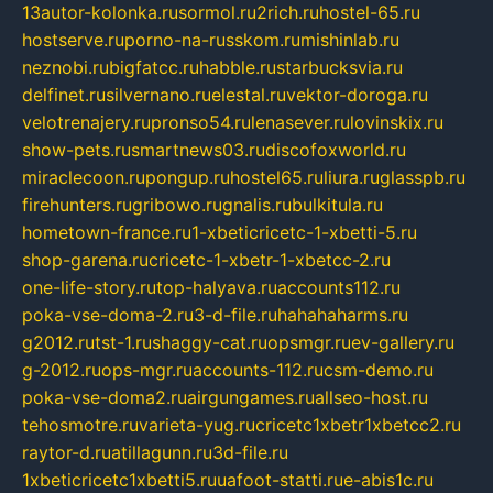
13autor-kolonka.ru
sormol.ru
2rich.ru
hostel-65.ru
hostserve.ru
porno-na-russkom.ru
mishinlab.ru
neznobi.ru
bigfatcc.ru
habble.ru
starbucksvia.ru
delfinet.ru
silvernano.ru
elestal.ru
vektor-doroga.ru
velotrenajery.ru
pronso54.ru
lenasever.ru
lovinskix.ru
show-pets.ru
smartnews03.ru
discofoxworld.ru
miraclecoon.ru
pongup.ru
hostel65.ru
liura.ru
glasspb.ru
firehunters.ru
gribowo.ru
gnalis.ru
bulkitula.ru
hometown-france.ru
1-xbeticricetc-1-xbetti-5.ru
shop-garena.ru
cricetc-1-xbetr-1-xbetcc-2.ru
one-life-story.ru
top-halyava.ru
accounts112.ru
poka-vse-doma-2.ru
3-d-file.ru
hahahaharms.ru
g2012.ru
tst-1.ru
shaggy-cat.ru
opsmgr.ru
ev-gallery.ru
g-2012.ru
ops-mgr.ru
accounts-112.ru
csm-demo.ru
poka-vse-doma2.ru
airgungames.ru
allseo-host.ru
tehosmotre.ru
varieta-yug.ru
cricetc1xbetr1xbetcc2.ru
raytor-d.ru
atillagunn.ru
3d-file.ru
1xbeticricetc1xbetti5.ru
uafoot-statti.ru
e-abis1c.ru