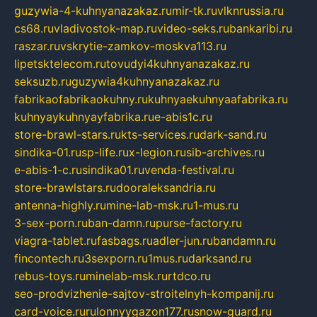
guzywia-4-kuhnyanazakaz.ru
mir-tk.ru
vlknrussia.ru
cs68.ru
vladivostok-map.ru
video-seks.ru
bankaribi.ru
raszar.ru
vskrytie-zamkov-moskva113.ru
lipetsktelecom.ru
tovudyi4kuhnyanazakaz.ru
seksuzb.ru
guzywia4kuhnyanazakaz.ru
fabrikaofabrikaokuhny.ru
kuhnyaekuhnyaafabrika.ru
kuhnyaykuhnyayfabrika.ru
e-abis1c.ru
store-brawl-stars.ru
kts-services.ru
dark-sand.ru
sindika-01.ru
sp-life.ru
x-legion.ru
sib-archives.ru
e-abis-1-c.ru
sindika01.ru
venda-festival.ru
store-brawlstars.ru
dooraleksandria.ru
antenna-highly.ru
mine-lab-msk.ru
1-mus.ru
3-sex-porn.ru
ban-damn.ru
purse-factory.ru
viagra-tablet.ru
fasbags.ru
adler-jun.ru
bandamn.ru
fincontech.ru
3sexporn.ru
1mus.ru
darksand.ru
rebus-toys.ru
minelab-msk.ru
rtdco.ru
seo-prodvizhenie-sajtov-stroitelnyh-kompanij.ru
card-voice.ru
rulonnyygazon177.ru
snow-guard.ru