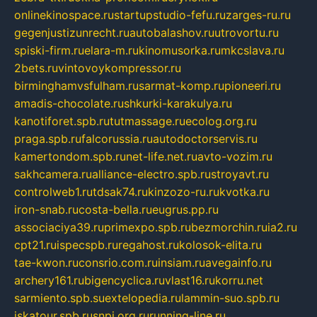
onlinekinospace.ru
startupstudio-fefu.ru
zarges-ru.ru
gegenjustizunrecht.ru
autobalashov.ru
utrovortu.ru
spiski-firm.ru
elara-m.ru
kinomusorka.ru
mkcslava.ru
2bets.ru
vintovoykompressor.ru
birminghamvsfulham.ru
sarmat-komp.ru
pioneeri.ru
amadis-chocolate.ru
shkurki-karakulya.ru
kanotiforet.spb.ru
tutmassage.ru
ecolog.org.ru
praga.spb.ru
falcorussia.ru
autodoctorservis.ru
kamertondom.spb.ru
net-life.net.ru
avto-vozim.ru
sakhcamera.ru
alliance-electro.spb.ru
stroyavt.ru
controlweb1.ru
tdsak74.ru
kinzozo-ru.ru
kvotka.ru
iron-snab.ru
costa-bella.ru
eugrus.pp.ru
associaciya39.ru
primexpo.spb.ru
bezmorchin.ru
ia2.ru
cpt21.ru
ispecspb.ru
regahost.ru
kolosok-elita.ru
tae-kwon.ru
consrio.com.ru
insiam.ru
avegainfo.ru
archery161.ru
bigencyclica.ru
vlast16.ru
korru.net
sarmiento.spb.su
extelopedia.ru
lammin-suo.spb.ru
iskatour.spb.ru
snpi.org.ru
running-line.ru