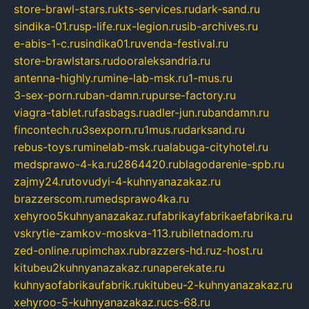
store-brawl-stars.ru
kts-services.ru
dark-sand.ru
sindika-01.ru
sp-life.ru
x-legion.ru
sib-archives.ru
e-abis-1-c.ru
sindika01.ru
venda-festival.ru
store-brawlstars.ru
dooraleksandria.ru
antenna-highly.ru
mine-lab-msk.ru
1-mus.ru
3-sex-porn.ru
ban-damn.ru
purse-factory.ru
viagra-tablet.ru
fasbags.ru
adler-jun.ru
bandamn.ru
fincontech.ru
3sexporn.ru
1mus.ru
darksand.ru
rebus-toys.ru
minelab-msk.ru
alabuga-cityhotel.ru
medsprawo-4-ka.ru
2864420.ru
blagodarenie-spb.ru
zajmy24.ru
tovudyi-4-kuhnyanazakaz.ru
brazzerscom.ru
medsprawo4ka.ru
xehyroo5kuhnyanazakaz.ru
fabrikayfabrikaefabrika.ru
vskrytie-zamkov-moskva-113.ru
biletnadom.ru
zed-online.ru
pimchax.ru
brazzers-hd.ru
z-host.ru
kitubeu2kuhnyanazakaz.ru
naperekate.ru
kuhnyaofabrikaufabrik.ru
kitubeu-2-kuhnyanazakaz.ru
xehyroo-5-kuhnyanazakaz.ru
cs-68.ru