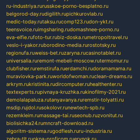
ru-industriya.ru
russkoe-porno-besplatno.ru
belgorod-day.ru
digilith.ru
pichkurovlab.ru
medic-today.ru
taksu.ru
comp123.ru
don-ykt.ru
teensvoice.ru
imgsharing.ru
domashnee-porno.ru
eva-elfie.ru
foto-tur.ru
biz-doska.ru
metropoltravel.ru
veslo-i-yakor.ru
borodino-media.ru
rostotsky.ru
regionufa.ru
weiss-bet.ru
zaryna.ru
casinotablet.ru
universalia.ru
remont-mebeli-moscow.ru
termomur.ru
clubfisher.ru
remstirufa.ru
erdamchi.ru
doramamama.ru
muraviovka-park.ru
worldofwoman.ru
clean-dreams.ru
arkrym.ru
kristinita.ru
dircomputer.ru
healthenter.ru
textexperts.ru
pivnaya-kruzhka.ru
kinofilmy-2021.ru
demolalapaluza.ru
tanyavanya.ru
remstir-tolyatti.ru
msdip.ru
jdol.ru
sokolovr.ru
newtech-spb.ru
rezemkleim.ru
massage-tai.ru
seonub.ru
zvonitut.ru
biolisichka24.ru
mncraft-download.ru
algoritm-sistema.ru
godflesh.ru
ru-industria.ru
zebra-tlt.ru
okna-proficom.ru
erynok.ru