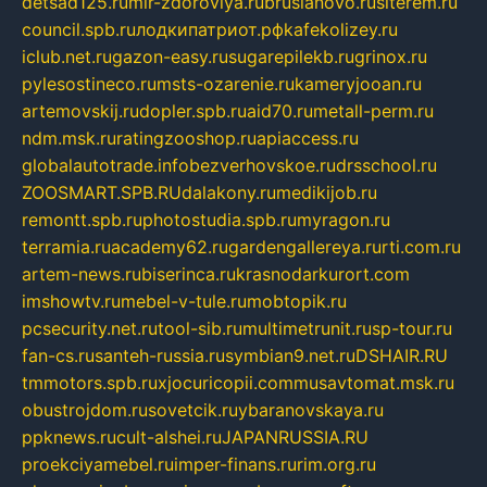
detsad125.ru
mir-zdoroviya.ru
bruslanovo.ru
siterem.ru
council.spb.ru
лодкипатриот.рф
kafekolizey.ru
iclub.net.ru
gazon-easy.ru
sugarepilekb.ru
grinox.ru
pylesostineco.ru
msts-ozarenie.ru
kameryjooan.ru
artemovskij.ru
dopler.spb.ru
aid70.ru
metall-perm.ru
ndm.msk.ru
ratingzooshop.ru
apiaccess.ru
globalautotrade.info
bezverhovskoe.ru
drsschool.ru
ZOOSMART.SPB.RU
dalakony.ru
medikijob.ru
remontt.spb.ru
photostudia.spb.ru
myragon.ru
terramia.ru
academy62.ru
gardengallereya.ru
rti.com.ru
artem-news.ru
biserinca.ru
krasnodarkurort.com
imshowtv.ru
mebel-v-tule.ru
mobtopik.ru
pcsecurity.net.ru
tool-sib.ru
multimetrunit.ru
sp-tour.ru
fan-cs.ru
santeh-russia.ru
symbian9.net.ru
DSHAIR.RU
tmmotors.spb.ru
xjocuricopii.com
musavtomat.msk.ru
obustrojdom.ru
sovetcik.ru
ybaranovskaya.ru
ppknews.ru
cult-alshei.ru
JAPANRUSSIA.RU
proekciyamebel.ru
imper-finans.ru
rim.org.ru