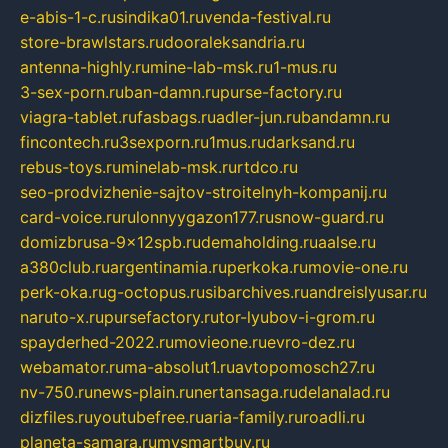
e-abis-1-c.ru
sindika01.ru
venda-festival.ru
store-brawlstars.ru
dooraleksandria.ru
antenna-highly.ru
mine-lab-msk.ru
1-mus.ru
3-sex-porn.ru
ban-damn.ru
purse-factory.ru
viagra-tablet.ru
fasbags.ru
adler-jun.ru
bandamn.ru
fincontech.ru
3sexporn.ru
1mus.ru
darksand.ru
rebus-toys.ru
minelab-msk.ru
rtdco.ru
seo-prodvizhenie-sajtov-stroitelnyh-kompanij.ru
card-voice.ru
rulonnyygazon177.ru
snow-guard.ru
domizbrusa-9x12spb.ru
demaholding.ru
aalse.ru
a380club.ru
argentinamia.ru
perkoka.ru
movie-one.ru
perk-oka.ru
g-octopus.ru
sibarchives.ru
andreislyusar.ru
naruto-x.ru
pursefactory.ru
tor-lyubov-i-grom.ru
spayderhed-2022.ru
movieone.ru
evro-dez.ru
webamator.ru
ma-absolut1.ru
avtopomosch27.ru
nv-750.ru
news-plain.ru
nertansaga.ru
delanalad.ru
dizfiles.ru
youtubefree.ru
aria-family.ru
roadli.ru
planeta-samara.ru
mysmartbuy.ru