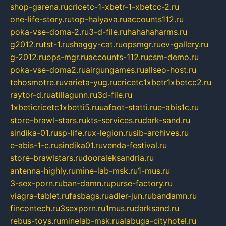
shop-garena.ru
cricetc-1-xbetr-1-xbetcc-2.ru
one-life-story.ru
top-halyava.ru
accounts112.ru
poka-vse-doma-2.ru
3-d-file.ru
hahahaharms.ru
g2012.ru
tst-1.ru
shaggy-cat.ru
opsmgr.ru
ev-gallery.ru
g-2012.ru
ops-mgr.ru
accounts-112.ru
csm-demo.ru
poka-vse-doma2.ru
airgungames.ru
allseo-host.ru
tehosmotre.ru
varieta-yug.ru
cricetc1xbetr1xbetcc2.ru
raytor-d.ru
atillagunn.ru
3d-file.ru
1xbeticricetc1xbetti5.ru
uafoot-statti.ru
e-abis1c.ru
store-brawl-stars.ru
kts-services.ru
dark-sand.ru
sindika-01.ru
sp-life.ru
x-legion.ru
sib-archives.ru
e-abis-1-c.ru
sindika01.ru
venda-festival.ru
store-brawlstars.ru
dooraleksandria.ru
antenna-highly.ru
mine-lab-msk.ru
1-mus.ru
3-sex-porn.ru
ban-damn.ru
purse-factory.ru
viagra-tablet.ru
fasbags.ru
adler-jun.ru
bandamn.ru
fincontech.ru
3sexporn.ru
1mus.ru
darksand.ru
rebus-toys.ru
minelab-msk.ru
alabuga-cityhotel.ru