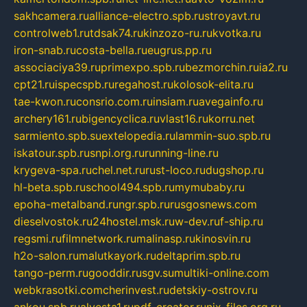
sakhcamera.ru
alliance-electro.spb.ru
stroyavt.ru
controlweb1.ru
tdsak74.ru
kinzozo-ru.ru
kvotka.ru
iron-snab.ru
costa-bella.ru
eugrus.pp.ru
associaciya39.ru
primexpo.spb.ru
bezmorchin.ru
ia2.ru
cpt21.ru
ispecspb.ru
regahost.ru
kolosok-elita.ru
tae-kwon.ru
consrio.com.ru
insiam.ru
avegainfo.ru
archery161.ru
bigencyclica.ru
vlast16.ru
korru.net
sarmiento.spb.su
extelopedia.ru
lammin-suo.spb.ru
iskatour.spb.ru
snpi.org.ru
running-line.ru
krygeva-spa.ru
chel.net.ru
rust-loco.ru
dugshop.ru
hl-beta.spb.ru
school494.spb.ru
mymubaby.ru
epoha-metalband.ru
ngr.spb.ru
rusgosnews.com
dieselvostok.ru
24hostel.msk.ru
w-dev.ru
f-ship.ru
regsmi.ru
filmnetwork.ru
malinasp.ru
kinosvin.ru
h2o-salon.ru
malutkayork.ru
deltaprim.spb.ru
tango-perm.ru
gooddir.ru
sgv.su
multiki-online.com
webkrasotki.com
cherinvest.ru
detskiy-ostrov.ru