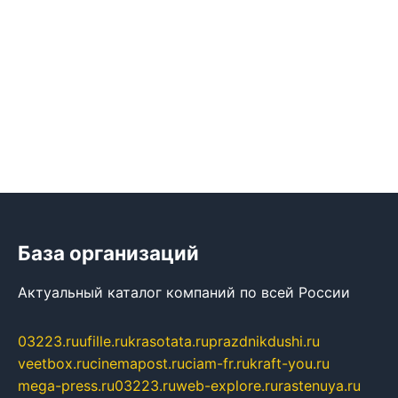
База организаций
Актуальный каталог компаний по всей России
03223.ru
ufille.ru
krasotata.ru
prazdnikdushi.ru
veetbox.ru
cinemapost.ru
ciam-fr.ru
kraft-you.ru
mega-press.ru
03223.ru
web-explore.ru
rastenuya.ru