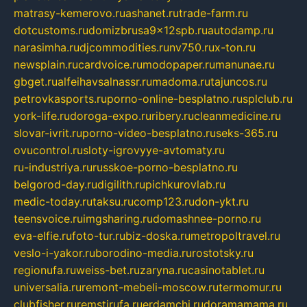
matrasy-kemerovo.ru
ashanet.ru
trade-farm.ru
dotcustoms.ru
domizbrusa9x12spb.ru
autodamp.ru
narasimha.ru
djcommodities.ru
nv750.ru
x-ton.ru
newsplain.ru
cardvoice.ru
modopaper.ru
manunae.ru
gbget.ru
alfeihavsalnassr.ru
madoma.ru
tajuncos.ru
petrovkasports.ru
porno-online-besplatno.ru
splclub.ru
york-life.ru
doroga-expo.ru
ribery.ru
cleanmedicine.ru
slovar-ivrit.ru
porno-video-besplatno.ru
seks-365.ru
ovucontrol.ru
sloty-igrovyye-avtomaty.ru
ru-industriya.ru
russkoe-porno-besplatno.ru
belgorod-day.ru
digilith.ru
pichkurovlab.ru
medic-today.ru
taksu.ru
comp123.ru
don-ykt.ru
teensvoice.ru
imgsharing.ru
domashnee-porno.ru
eva-elfie.ru
foto-tur.ru
biz-doska.ru
metropoltravel.ru
veslo-i-yakor.ru
borodino-media.ru
rostotsky.ru
regionufa.ru
weiss-bet.ru
zaryna.ru
casinotablet.ru
universalia.ru
remont-mebeli-moscow.ru
termomur.ru
clubfisher.ru
remstirufa.ru
erdamchi.ru
doramamama.ru