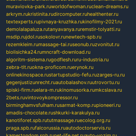
muraviovka-park.ru
worldofwoman.ru
clean-dreams.ru
arkrym.ru
kristinita.ru
dircomputer.ru
healthenter.ru
textexperts.ru
pivnaya-kruzhka.ru
kinofilmy-2021.ru
demolalapaluza.ru
tanyavanya.ru
remstir-tolyatti.ru
msdip.ru
jdol.ru
sokolovr.ru
newtech-spb.ru
rezemkleim.ru
massage-tai.ru
seonub.ru
zvonitut.ru
biolisichka24.ru
mncraft-download.ru
algoritm-sistema.ru
godflesh.ru
ru-industria.ru
zebra-tlt.ru
okna-proficom.ru
erynok.ru
onlinekinospace.ru
startupstudio-fefu.ru
zarges-ru.ru
gegenjustizunrecht.ru
autobalashov.ru
utrovortu.ru
spiski-firm.ru
elara-m.ru
kinomusorka.ru
mkcslava.ru
2bets.ru
vintovoykompressor.ru
birminghamvsfulham.ru
sarmat-komp.ru
pioneeri.ru
amadis-chocolate.ru
shkurki-karakulya.ru
kanotiforet.spb.ru
tutmassage.ru
ecolog.org.ru
praga.spb.ru
falcorussia.ru
autodoctorservis.ru
kamertondom.spb.ru
net-life.net.ru
avto-vozim.ru