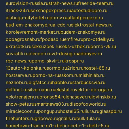
eurovision-russia.ru
strah-news.ru
freeride-team.ru
itrack-24.ru
sexshopexpress.ru
autostudiopro.ru
alabuga-cityhotel.ru
pornv.ru
atlantpereezd.ru
bud-em-znakomye.ru
a-cdc.ru
elektrostal-news.ru
korolevremont-market.ru
budem-znakomye.ru
oooagrosnab.ru
fpodaso.ru
emfire.ru
pro-otdelky.ru
ukrasotki.ru
seksuzbek.ru
seks-uzbek.ru
porno-vk.ru
sovratili.ru
olecoon.ru
vd-dosug.ru
adonyev.ru
rbc-news.ru
porno-skvirt.ru
krospr.ru
13autor-kolonka.ru
sormol.ru
2rich.ru
hostel-65.ru
hostserve.ru
porno-na-russkom.ru
mishinlab.ru
neznobi.ru
bigfatcc.ru
habble.ru
starbucksvia.ru
delfinet.ru
silvernano.ru
elestal.ru
vektor-doroga.ru
velotrenajery.ru
pronso54.ru
lenasever.ru
lovinskix.ru
show-pets.ru
smartnews03.ru
discofoxworld.ru
miraclecoon.ru
pongup.ru
hostel65.ru
liura.ru
glasspb.ru
firehunters.ru
gribowo.ru
gnalis.ru
bulkitula.ru
hometown-france.ru
1-xbeticricetc-1-xbetti-5.ru