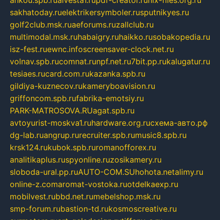
ankou.spb.ru
alvesta1.ru
pdf-creator.ru
nix-files.org.ru
sakhatoday.ru
elektrikersymboler.ru
sputnikyes.ru
golf2club.msk.ru
aeforums.ru
zallclub.ru
multimodal.msk.ru
habaigry.ru
haikko.ru
sobakopedia.ru
isz-fest.ru
ewnc.info
screensaver-clock.net.ru
volnav.spb.ru
comnat.ru
npf.net.ru
7bit.pp.ru
kalugatur.ru
tesiaes.ru
card.com.ru
kazanka.spb.ru
gildiya-kuznecov.ru
kameryboavision.ru
griffoncom.spb.ru
fabrika-emotsiy.ru
PARK-MATROSOVA.RU
agat.spb.ru
avtoyurist-moskva1.ru
hardware.org.ru
схема-авто.рф
dg-lab.ru
angrup.ru
recruiter.spb.ru
music8.spb.ru
krsk124.ru
kubok.spb.ru
romanofforex.ru
analitikaplus.ru
spyonline.ru
zosikamery.ru
sloboda-ural.pp.ru
AUTO-COM.SU
hohota.net
alimy.ru
online-z.com
aromat-vostoka.ru
otdelkaexp.ru
mobilvest.ru
bbd.net.ru
mebelshop.msk.ru
smp-forum.ru
bastion-td.ru
kosmoscreative.ru