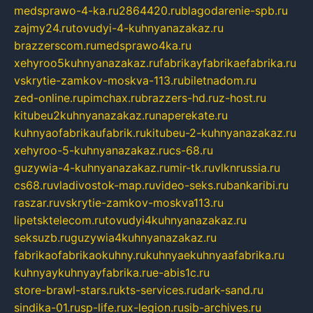
medsprawo-4-ka.ru
2864420.ru
blagodarenie-spb.ru
zajmy24.ru
tovudyi-4-kuhnyanazakaz.ru
brazzerscom.ru
medsprawo4ka.ru
xehyroo5kuhnyanazakaz.ru
fabrikayfabrikaefabrika.ru
vskrytie-zamkov-moskva-113.ru
biletnadom.ru
zed-online.ru
pimchax.ru
brazzers-hd.ru
z-host.ru
kitubeu2kuhnyanazakaz.ru
naperekate.ru
kuhnyaofabrikaufabrik.ru
kitubeu-2-kuhnyanazakaz.ru
xehyroo-5-kuhnyanazakaz.ru
cs-68.ru
guzywia-4-kuhnyanazakaz.ru
mir-tk.ru
vlknrussia.ru
cs68.ru
vladivostok-map.ru
video-seks.ru
bankaribi.ru
raszar.ru
vskrytie-zamkov-moskva113.ru
lipetsktelecom.ru
tovudyi4kuhnyanazakaz.ru
seksuzb.ru
guzywia4kuhnyanazakaz.ru
fabrikaofabrikaokuhny.ru
kuhnyaekuhnyaafabrika.ru
kuhnyaykuhnyayfabrika.ru
e-abis1c.ru
store-brawl-stars.ru
kts-services.ru
dark-sand.ru
sindika-01.ru
sp-life.ru
x-legion.ru
sib-archives.ru