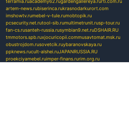
terramia.ru
academy62.ru
gardengallereya.ru
rti.com.ru
artem-news.ru
biserinca.ru
krasnodarkurort.com
imshowtv.ru
mebel-v-tule.ru
mobtopik.ru
pcsecurity.net.ru
tool-sib.ru
multimetrunit.ru
sp-tour.ru
fan-cs.ru
santeh-russia.ru
symbian9.net.ru
DSHAIR.RU
tmmotors.spb.ru
xjocuricopii.com
musavtomat.msk.ru
obustrojdom.ru
sovetcik.ru
ybaranovskaya.ru
ppknews.ru
cult-alshei.ru
JAPANRUSSIA.RU
proekciyamebel.ru
imper-finans.ru
rim.org.ru
glamourai.ru
brassminus.ru
zabor-pro.ru
ftn.pp.ru
dorogoe58.ru
laimengpacker.ru
kuzova-zapchasti.ru
sageerp.ru
taxodrom.ru
dsrazvitie.ru
hardcity.net.ru
ratinghomegames.ru
topservice25.ru
gubernyan.ru
gtglasslined.ru
ii4.ru
tssport.spb.ru
andorra24.com
blackwallstreet.ru
oboimos.ru
optim-doors.com.ru
ikuch.ru
nycr.org.ru
npa21.ru
vremya-ch.spb.ru
desert000.ru
ivtorgi.ru
ifiori.ru
catalog-statei.ru
dcv.org.ru
spetsmaster174.ru
ipkameryhiseeu.ru