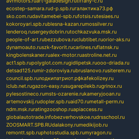
avrmotors.ru
art-galadesign.ru
tiffany-c.ru
ecostep-samara.ru
d-p.spb.ru
галактика73.рф
sko.com.ru
davitamebel-spb.ru
fotsis.ru
tesiaes.ru
kokoroyari.spb.ru
blesna-kazan.ru
mossilver.ru
lenderoq.ru
sergeydobrin.ru
tochkazvuka.msk.ru
people-of-art.ru
bezzubova.ru
clubtibet.ru
orior-aks.ru
dynamoauto.ru
szk-favorit.ru
carlines.ru
flatnsk.ru
kingbolenskaner.ru
alex-motor.ru
astroline.net.ru
act1.spb.ru
polyglot.com.ru
gidlipetsk.ru
ooo-driada.ru
detsad125.ru
mir-zdoroviya.ru
bruslanovo.ru
siterem.ru
council.spb.ru
лодкипатриот.рф
kafekolizey.ru
iclub.net.ru
gazon-easy.ru
sugarepilekb.ru
grinox.ru
pylesostineco.ru
msts-ozarenie.ru
kameryjooan.ru
artemovskij.ru
dopler.spb.ru
aid70.ru
metall-perm.ru
ndm.msk.ru
ratingzooshop.ru
apiaccess.ru
globalautotrade.info
bezverhovskoe.ru
drsschool.ru
ZOOSMART.SPB.RU
dalakony.ru
medikijob.ru
remontt.spb.ru
photostudia.spb.ru
myragon.ru