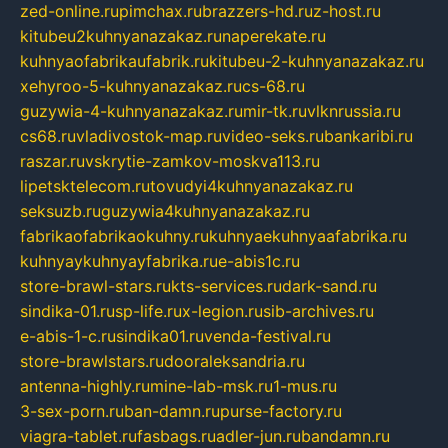
zed-online.ru
pimchax.ru
brazzers-hd.ru
z-host.ru
kitubeu2kuhnyanazakaz.ru
naperekate.ru
kuhnyaofabrikaufabrik.ru
kitubeu-2-kuhnyanazakaz.ru
xehyroo-5-kuhnyanazakaz.ru
cs-68.ru
guzywia-4-kuhnyanazakaz.ru
mir-tk.ru
vlknrussia.ru
cs68.ru
vladivostok-map.ru
video-seks.ru
bankaribi.ru
raszar.ru
vskrytie-zamkov-moskva113.ru
lipetsktelecom.ru
tovudyi4kuhnyanazakaz.ru
seksuzb.ru
guzywia4kuhnyanazakaz.ru
fabrikaofabrikaokuhny.ru
kuhnyaekuhnyaafabrika.ru
kuhnyaykuhnyayfabrika.ru
e-abis1c.ru
store-brawl-stars.ru
kts-services.ru
dark-sand.ru
sindika-01.ru
sp-life.ru
x-legion.ru
sib-archives.ru
e-abis-1-c.ru
sindika01.ru
venda-festival.ru
store-brawlstars.ru
dooraleksandria.ru
antenna-highly.ru
mine-lab-msk.ru
1-mus.ru
3-sex-porn.ru
ban-damn.ru
purse-factory.ru
viagra-tablet.ru
fasbags.ru
adler-jun.ru
bandamn.ru