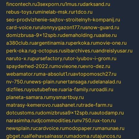
fincontech.ru
3sexporn.ru
1mus.ru
darksand.ru
rebus-toys.ru
minelab-msk.ru
rtdco.ru
seo-prodvizhenie-sajtov-stroitelnyh-kompanij.ru
card-voice.ru
rulonnyygazon177.ru
snow-guard.ru
domizbrusa-9x12spb.ru
demaholding.ru
aalse.ru
a380club.ru
argentinamia.ru
perkoka.ru
movie-one.ru
perk-oka.ru
g-octopus.ru
sibarchives.ru
andreislyusar.ru
naruto-x.ru
pursefactory.ru
tor-lyubov-i-grom.ru
spayderhed-2022.ru
movieone.ru
evro-dez.ru
webamator.ru
ma-absolut1.ru
avtopomosch27.ru
nv-750.ru
news-plain.ru
nertansaga.ru
delanalad.ru
dizfiles.ru
youtubefree.ru
aria-family.ru
roadli.ru
planeta-samara.ru
mysmartbuy.ru
matrasy-kemerovo.ru
ashanet.ru
trade-farm.ru
dotcustoms.ru
domizbrusa9x12spb.ru
autodamp.ru
narasimha.ru
djcommodities.ru
nv750.ru
x-ton.ru
newsplain.ru
cardvoice.ru
modopaper.ru
manunae.ru
gbget.ru
alfeihavsalnassr.ru
madoma.ru
tajuncos.ru