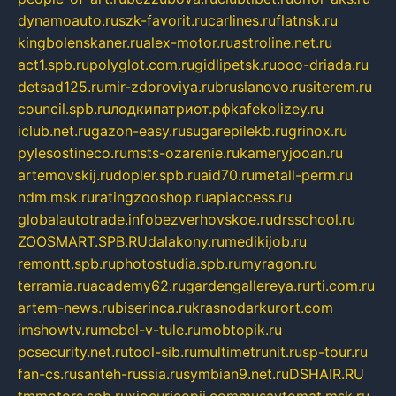
dynamoauto.ru
szk-favorit.ru
carlines.ru
flatnsk.ru
kingbolenskaner.ru
alex-motor.ru
astroline.net.ru
act1.spb.ru
polyglot.com.ru
gidlipetsk.ru
ooo-driada.ru
detsad125.ru
mir-zdoroviya.ru
bruslanovo.ru
siterem.ru
council.spb.ru
лодкипатриот.рф
kafekolizey.ru
iclub.net.ru
gazon-easy.ru
sugarepilekb.ru
grinox.ru
pylesostineco.ru
msts-ozarenie.ru
kameryjooan.ru
artemovskij.ru
dopler.spb.ru
aid70.ru
metall-perm.ru
ndm.msk.ru
ratingzooshop.ru
apiaccess.ru
globalautotrade.info
bezverhovskoe.ru
drsschool.ru
ZOOSMART.SPB.RU
dalakony.ru
medikijob.ru
remontt.spb.ru
photostudia.spb.ru
myragon.ru
terramia.ru
academy62.ru
gardengallereya.ru
rti.com.ru
artem-news.ru
biserinca.ru
krasnodarkurort.com
imshowtv.ru
mebel-v-tule.ru
mobtopik.ru
pcsecurity.net.ru
tool-sib.ru
multimetrunit.ru
sp-tour.ru
fan-cs.ru
santeh-russia.ru
symbian9.net.ru
DSHAIR.RU