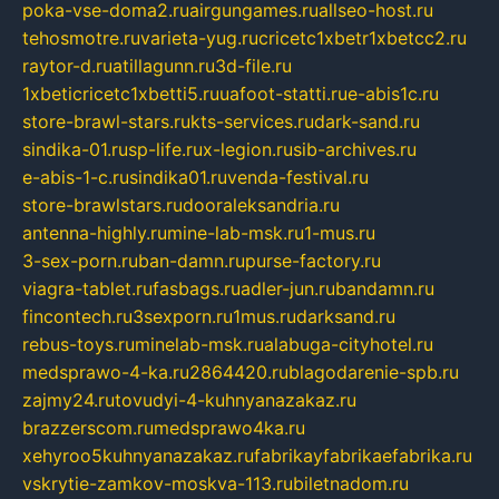
poka-vse-doma2.ru
airgungames.ru
allseo-host.ru
tehosmotre.ru
varieta-yug.ru
cricetc1xbetr1xbetcc2.ru
raytor-d.ru
atillagunn.ru
3d-file.ru
1xbeticricetc1xbetti5.ru
uafoot-statti.ru
e-abis1c.ru
store-brawl-stars.ru
kts-services.ru
dark-sand.ru
sindika-01.ru
sp-life.ru
x-legion.ru
sib-archives.ru
e-abis-1-c.ru
sindika01.ru
venda-festival.ru
store-brawlstars.ru
dooraleksandria.ru
antenna-highly.ru
mine-lab-msk.ru
1-mus.ru
3-sex-porn.ru
ban-damn.ru
purse-factory.ru
viagra-tablet.ru
fasbags.ru
adler-jun.ru
bandamn.ru
fincontech.ru
3sexporn.ru
1mus.ru
darksand.ru
rebus-toys.ru
minelab-msk.ru
alabuga-cityhotel.ru
medsprawo-4-ka.ru
2864420.ru
blagodarenie-spb.ru
zajmy24.ru
tovudyi-4-kuhnyanazakaz.ru
brazzerscom.ru
medsprawo4ka.ru
xehyroo5kuhnyanazakaz.ru
fabrikayfabrikaefabrika.ru
vskrytie-zamkov-moskva-113.ru
biletnadom.ru