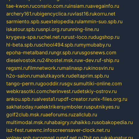
tae-kwon.ru
consrio.com.ru
insiam.ru
avegainfo.ru
archery161.ru
bigencyclica.ru
vlast16.ru
korru.net
sarmiento.spb.su
extelopedia.ru
lammin-suo.spb.ru
iskatour.spb.ru
snpi.org.ru
running-line.ru
krygeva-spa.ru
chel.net.ru
rust-loco.ru
dugshop.ru
hl-beta.spb.ru
school494.spb.ru
mymubaby.ru
epoha-metalband.ru
ngr.spb.ru
rusgosnews.com
dieselvostok.ru
24hostel.msk.ru
w-dev.ru
f-ship.ru
regsmi.ru
filmnetwork.ru
malinasp.ru
kinosvin.ru
h2o-salon.ru
malutkayork.ru
deltaprim.spb.ru
tango-perm.ru
gooddir.ru
sgv.su
multiki-online.com
webkrasotki.com
cherinvest.ru
detskiy-ostrov.ru
ankou.spb.ru
alvesta1.ru
pdf-creator.ru
nix-files.org.ru
sakhatoday.ru
elektrikersymboler.ru
sputnikyes.ru
golf2club.msk.ru
aeforums.ru
zallclub.ru
multimodal.msk.ru
habaigry.ru
haikko.ru
sobakopedia.ru
isz-fest.ru
ewnc.info
screensaver-clock.net.ru
volnav.spb.ru
comnat.ru
npf.net.ru
7bit.pp.ru
kalugatur.ru