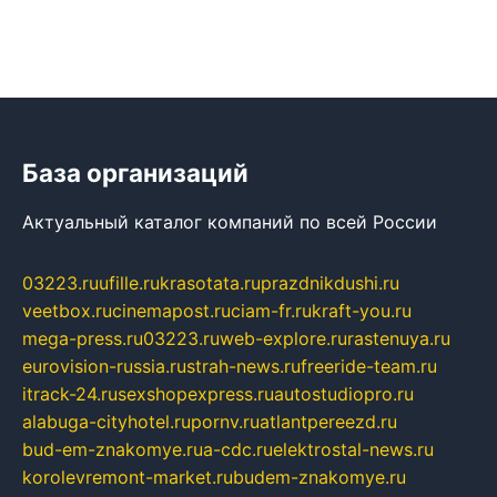
База организаций
Актуальный каталог компаний по всей России
03223.ru
ufille.ru
krasotata.ru
prazdnikdushi.ru
veetbox.ru
cinemapost.ru
ciam-fr.ru
kraft-you.ru
mega-press.ru
03223.ru
web-explore.ru
rastenuya.ru
eurovision-russia.ru
strah-news.ru
freeride-team.ru
itrack-24.ru
sexshopexpress.ru
autostudiopro.ru
alabuga-cityhotel.ru
pornv.ru
atlantpereezd.ru
bud-em-znakomye.ru
a-cdc.ru
elektrostal-news.ru
korolevremont-market.ru
budem-znakomye.ru