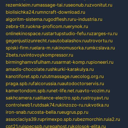
rezemkleim.ru
massage-tai.ru
seonub.ru
zvonitut.ru
biolisichka24.ru
mncraft-download.ru
algoritm-sistema.ru
godflesh.ru
ru-industria.ru
zebra-tlt.ru
okna-proficom.ru
erynok.ru
onlinekinospace.ru
startupstudio-fefu.ru
zarges-ru.ru
gegenjustizunrecht.ru
autobalashov.ru
utrovortu.ru
spiski-firm.ru
elara-m.ru
kinomusorka.ru
mkcslava.ru
2bets.ru
vintovoykompressor.ru
birminghamvsfulham.ru
sarmat-komp.ru
pioneeri.ru
amadis-chocolate.ru
shkurki-karakulya.ru
kanotiforet.spb.ru
tutmassage.ru
ecolog.org.ru
praga.spb.ru
falcorussia.ru
autodoctorservis.ru
kamertondom.spb.ru
net-life.net.ru
avto-vozim.ru
sakhcamera.ru
alliance-electro.spb.ru
stroyavt.ru
controlweb1.ru
tdsak74.ru
kinzozo-ru.ru
kvotka.ru
iron-snab.ru
costa-bella.ru
eugrus.pp.ru
associaciya39.ru
primexpo.spb.ru
bezmorchin.ru
ia2.ru
cpt21.ru
ispecspb.ru
regahost.ru
kolosok-elita.ru