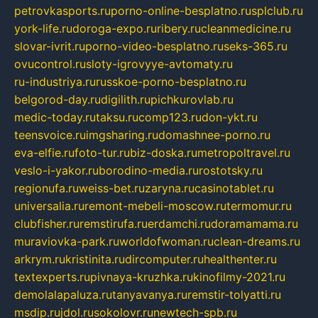
petrovkasports.ru
porno-online-besplatno.ru
splclub.ru
york-life.ru
doroga-expo.ru
ribery.ru
cleanmedicine.ru
slovar-ivrit.ru
porno-video-besplatno.ru
seks-365.ru
ovucontrol.ru
sloty-igrovyye-avtomaty.ru
ru-industriya.ru
russkoe-porno-besplatno.ru
belgorod-day.ru
digilith.ru
pichkurovlab.ru
medic-today.ru
taksu.ru
comp123.ru
don-ykt.ru
teensvoice.ru
imgsharing.ru
domashnee-porno.ru
eva-elfie.ru
foto-tur.ru
biz-doska.ru
metropoltravel.ru
veslo-i-yakor.ru
borodino-media.ru
rostotsky.ru
regionufa.ru
weiss-bet.ru
zaryna.ru
casinotablet.ru
universalia.ru
remont-mebeli-moscow.ru
termomur.ru
clubfisher.ru
remstirufa.ru
erdamchi.ru
doramamama.ru
muraviovka-park.ru
worldofwoman.ru
clean-dreams.ru
arkrym.ru
kristinita.ru
dircomputer.ru
healthenter.ru
textexperts.ru
pivnaya-kruzhka.ru
kinofilmy-2021.ru
demolalapaluza.ru
tanyavanya.ru
remstir-tolyatti.ru
msdip.ru
jdol.ru
sokolovr.ru
newtech-spb.ru