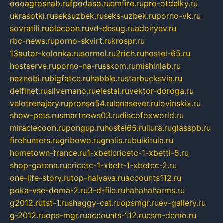
oooagrosnab.ru
fpodaso.ru
emfire.ru
pro-otdelky.ru
ukrasotki.ru
seksuzbek.ru
seks-uzbek.ru
porno-vk.ru
sovratili.ru
olecoon.ru
vd-dosug.ru
adonyev.ru
rbc-news.ru
porno-skvirt.ru
krospr.ru
13autor-kolonka.ru
sormol.ru
2rich.ru
hostel-65.ru
hostserve.ru
porno-na-russkom.ru
mishinlab.ru
neznobi.ru
bigfatcc.ru
habble.ru
starbucksvia.ru
delfinet.ru
silvernano.ru
elestal.ru
vektor-doroga.ru
velotrenajery.ru
pronso54.ru
lenasever.ru
lovinskix.ru
show-pets.ru
smartnews03.ru
discofoxworld.ru
miraclecoon.ru
pongup.ru
hostel65.ru
liura.ru
glasspb.ru
firehunters.ru
gribowo.ru
gnalis.ru
bulkitula.ru
hometown-france.ru
1-xbeticricetc-1-xbetti-5.ru
shop-garena.ru
cricetc-1-xbetr-1-xbetcc-2.ru
one-life-story.ru
top-halyava.ru
accounts112.ru
poka-vse-doma-2.ru
3-d-file.ru
hahahaharms.ru
g2012.ru
tst-1.ru
shaggy-cat.ru
opsmgr.ru
ev-gallery.ru
g-2012.ru
ops-mgr.ru
accounts-112.ru
csm-demo.ru