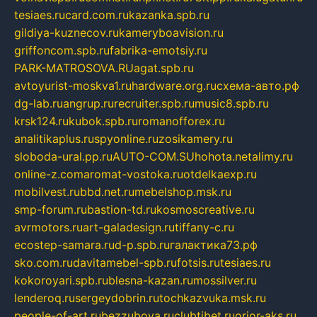
tesiaes.ru
card.com.ru
kazanka.spb.ru
gildiya-kuznecov.ru
kameryboavision.ru
griffoncom.spb.ru
fabrika-emotsiy.ru
PARK-MATROSOVA.RU
agat.spb.ru
avtoyurist-moskva1.ru
hardware.org.ru
схема-авто.рф
dg-lab.ru
angrup.ru
recruiter.spb.ru
music8.spb.ru
krsk124.ru
kubok.spb.ru
romanofforex.ru
analitikaplus.ru
spyonline.ru
zosikamery.ru
sloboda-ural.pp.ru
AUTO-COM.SU
hohota.net
alimy.ru
online-z.com
aromat-vostoka.ru
otdelkaexp.ru
mobilvest.ru
bbd.net.ru
mebelshop.msk.ru
smp-forum.ru
bastion-td.ru
kosmoscreative.ru
avrmotors.ru
art-galadesign.ru
tiffany-c.ru
ecostep-samara.ru
d-p.spb.ru
галактика73.рф
sko.com.ru
davitamebel-spb.ru
fotsis.ru
tesiaes.ru
kokoroyari.spb.ru
blesna-kazan.ru
mossilver.ru
lenderoq.ru
sergeydobrin.ru
tochkazvuka.msk.ru
people-of-art.ru
bezzubova.ru
clubtibet.ru
orior-aks.ru