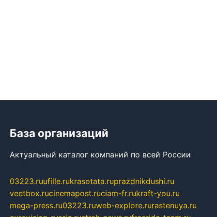
База организаций
Актуальный каталог компаний по всей России
03223.ru
ufille.ru
krasotata.ru
prazdnikdushi.ru
veetbox.ru
cinemapost.ru
ciam-fr.ru
kraft-you.ru
mega-press.ru
03223.ru
web-explore.ru
rastenuya.ru