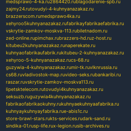
medsprawo-4-ka.ru
2864420.ru
blagodarenie-spb.ru
zajmy24.ru
tovudyi-4-kuhnyanazakaz.ru
brazzerscom.ru
medsprawo4ka.ru
xehyroo5kuhnyanazakaz.ru
fabrikayfabrikaefabrika.ru
vskrytie-zamkov-moskva-113.ru
biletnadom.ru
zed-online.ru
pimchax.ru
brazzers-hd.ru
z-host.ru
kitubeu2kuhnyanazakaz.ru
naperekate.ru
kuhnyaofabrikaufabrik.ru
kitubeu-2-kuhnyanazakaz.ru
xehyroo-5-kuhnyanazakaz.ru
cs-68.ru
guzywia-4-kuhnyanazakaz.ru
mir-tk.ru
vlknrussia.ru
cs68.ru
vladivostok-map.ru
video-seks.ru
bankaribi.ru
raszar.ru
vskrytie-zamkov-moskva113.ru
lipetsktelecom.ru
tovudyi4kuhnyanazakaz.ru
seksuzb.ru
guzywia4kuhnyanazakaz.ru
fabrikaofabrikaokuhny.ru
kuhnyaekuhnyaafabrika.ru
kuhnyaykuhnyayfabrika.ru
e-abis1c.ru
store-brawl-stars.ru
kts-services.ru
dark-sand.ru
sindika-01.ru
sp-life.ru
x-legion.ru
sib-archives.ru