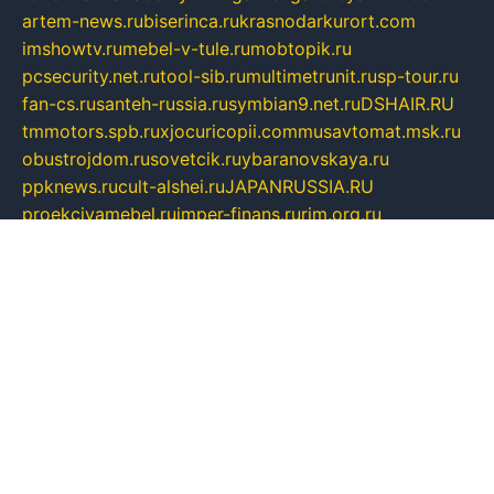
artem-news.ru
biserinca.ru
krasnodarkurort.com
imshowtv.ru
mebel-v-tule.ru
mobtopik.ru
pcsecurity.net.ru
tool-sib.ru
multimetrunit.ru
sp-tour.ru
fan-cs.ru
santeh-russia.ru
symbian9.net.ru
DSHAIR.RU
tmmotors.spb.ru
xjocuricopii.com
musavtomat.msk.ru
obustrojdom.ru
sovetcik.ru
ybaranovskaya.ru
ppknews.ru
cult-alshei.ru
JAPANRUSSIA.RU
proekciyamebel.ru
imper-finans.ru
rim.org.ru
glamourai.ru
brassminus.ru
zabor-pro.ru
ftn.pp.ru
dorogoe58.ru
laimengpacker.ru
kuzova-zapchasti.ru
sageerp.ru
taxodrom.ru
dsrazvitie.ru
hardcity.net.ru
ratinghomegames.ru
topservice25.ru
gubernyan.ru
gtglasslined.ru
ii4.ru
tssport.spb.ru
andorra24.com
blackwallstreet.ru
oboimos.ru
optim-doors.com.ru
ikuch.ru
nycr.org.ru
npa21.ru
vremya-ch.spb.ru
desert000.ru
ivtorgi.ru
ifiori.ru
catalog-statei.ru
dcv.org.ru
spetsmaster174.ru
ipkameryhiseeu.ru
dum26.ru
ruspol.spb.ru
fr-opendp.ru
kam-solnyshko.ru