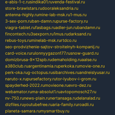
e-abis-1-c.ru
sindika01.ru
venda-festival.ru
store-brawlstars.ru
dooraleksandria.ru
antenna-highly.ru
mine-lab-msk.ru
1-mus.ru
3-sex-porn.ru
ban-damn.ru
purse-factory.ru
viagra-tablet.ru
fasbags.ru
adler-jun.ru
bandamn.ru
fincontech.ru
3sexporn.ru
1mus.ru
darksand.ru
rebus-toys.ru
minelab-msk.ru
rtdco.ru
seo-prodvizhenie-sajtov-stroitelnyh-kompanij.ru
card-voice.ru
rulonnyygazon177.ru
snow-guard.ru
domizbrusa-9x12spb.ru
demaholding.ru
aalse.ru
a380club.ru
argentinamia.ru
perkoka.ru
movie-one.ru
perk-oka.ru
g-octopus.ru
sibarchives.ru
andreislyusar.ru
naruto-x.ru
pursefactory.ru
tor-lyubov-i-grom.ru
spayderhed-2022.ru
movieone.ru
evro-dez.ru
webamator.ru
ma-absolut1.ru
avtopomosch27.ru
nv-750.ru
news-plain.ru
nertansaga.ru
delanalad.ru
dizfiles.ru
youtubefree.ru
aria-family.ru
roadli.ru
planeta-samara.ru
mysmartbuy.ru