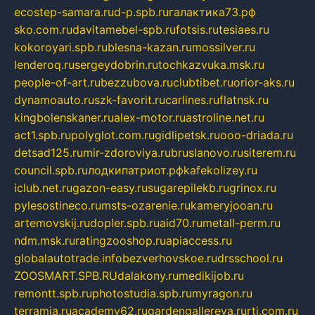
ecostep-samara.ru
d-p.spb.ru
галактика73.рф
sko.com.ru
davitamebel-spb.ru
fotsis.ru
tesiaes.ru
kokoroyari.spb.ru
blesna-kazan.ru
mossilver.ru
lenderoq.ru
sergeydobrin.ru
tochkazvuka.msk.ru
people-of-art.ru
bezzubova.ru
clubtibet.ru
orior-aks.ru
dynamoauto.ru
szk-favorit.ru
carlines.ru
flatnsk.ru
kingbolenskaner.ru
alex-motor.ru
astroline.net.ru
act1.spb.ru
polyglot.com.ru
gidlipetsk.ru
ooo-driada.ru
detsad125.ru
mir-zdoroviya.ru
bruslanovo.ru
siterem.ru
council.spb.ru
лодкипатриот.рф
kafekolizey.ru
iclub.net.ru
gazon-easy.ru
sugarepilekb.ru
grinox.ru
pylesostineco.ru
msts-ozarenie.ru
kameryjooan.ru
artemovskij.ru
dopler.spb.ru
aid70.ru
metall-perm.ru
ndm.msk.ru
ratingzooshop.ru
apiaccess.ru
globalautotrade.info
bezverhovskoe.ru
drsschool.ru
ZOOSMART.SPB.RU
dalakony.ru
medikijob.ru
remontt.spb.ru
photostudia.spb.ru
myragon.ru
terramia.ru
academy62.ru
gardengallereya.ru
rti.com.ru