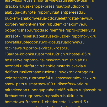
eurovision-russia.ru
strah-news.ru
freeride-team.ru
itrack-24.ru
sexshopexpress.ru
autostudiopro.ru
alabuga-cityhotel.ru
pornv.ru
atlantpereezd.ru
bud-em-znakomye.ru
a-cdc.ru
elektrostal-news.ru
korolevremont-market.ru
budem-znakomye.ru
oooagrosnab.ru
fpodaso.ru
emfire.ru
pro-otdelky.ru
ukrasotki.ru
seksuzbek.ru
seks-uzbek.ru
porno-vk.ru
sovratili.ru
olecoon.ru
vd-dosug.ru
adonyev.ru
rbc-news.ru
porno-skvirt.ru
krospr.ru
13autor-kolonka.ru
sormol.ru
2rich.ru
hostel-65.ru
hostserve.ru
porno-na-russkom.ru
mishinlab.ru
neznobi.ru
bigfatcc.ru
habble.ru
starbucksvia.ru
delfinet.ru
silvernano.ru
elestal.ru
vektor-doroga.ru
velotrenajery.ru
pronso54.ru
lenasever.ru
lovinskix.ru
show-pets.ru
smartnews03.ru
discofoxworld.ru
miraclecoon.ru
pongup.ru
hostel65.ru
liura.ru
glasspb.ru
firehunters.ru
gribowo.ru
gnalis.ru
bulkitula.ru
hometown-france.ru
1-xbeticricetc-1-xbetti-5.ru