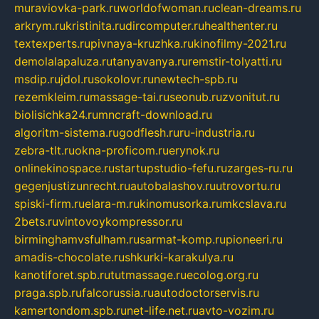
muraviovka-park.ru
worldofwoman.ru
clean-dreams.ru
arkrym.ru
kristinita.ru
dircomputer.ru
healthenter.ru
textexperts.ru
pivnaya-kruzhka.ru
kinofilmy-2021.ru
demolalapaluza.ru
tanyavanya.ru
remstir-tolyatti.ru
msdip.ru
jdol.ru
sokolovr.ru
newtech-spb.ru
rezemkleim.ru
massage-tai.ru
seonub.ru
zvonitut.ru
biolisichka24.ru
mncraft-download.ru
algoritm-sistema.ru
godflesh.ru
ru-industria.ru
zebra-tlt.ru
okna-proficom.ru
erynok.ru
onlinekinospace.ru
startupstudio-fefu.ru
zarges-ru.ru
gegenjustizunrecht.ru
autobalashov.ru
utrovortu.ru
spiski-firm.ru
elara-m.ru
kinomusorka.ru
mkcslava.ru
2bets.ru
vintovoykompressor.ru
birminghamvsfulham.ru
sarmat-komp.ru
pioneeri.ru
amadis-chocolate.ru
shkurki-karakulya.ru
kanotiforet.spb.ru
tutmassage.ru
ecolog.org.ru
praga.spb.ru
falcorussia.ru
autodoctorservis.ru
kamertondom.spb.ru
net-life.net.ru
avto-vozim.ru