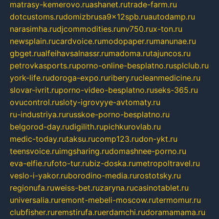
matrasy-kemerovo.ru
ashanet.ru
trade-farm.ru
dotcustoms.ru
domizbrusa9x12spb.ru
autodamp.ru
narasimha.ru
djcommodities.ru
nv750.ru
x-ton.ru
newsplain.ru
cardvoice.ru
modopaper.ru
manunae.ru
gbget.ru
alfeihavsalnassr.ru
madoma.ru
tajuncos.ru
petrovkasports.ru
porno-online-besplatno.ru
splclub.ru
york-life.ru
doroga-expo.ru
ribery.ru
cleanmedicine.ru
slovar-ivrit.ru
porno-video-besplatno.ru
seks-365.ru
ovucontrol.ru
sloty-igrovyye-avtomaty.ru
ru-industriya.ru
russkoe-porno-besplatno.ru
belgorod-day.ru
digilith.ru
pichkurovlab.ru
medic-today.ru
taksu.ru
comp123.ru
don-ykt.ru
teensvoice.ru
imgsharing.ru
domashnee-porno.ru
eva-elfie.ru
foto-tur.ru
biz-doska.ru
metropoltravel.ru
veslo-i-yakor.ru
borodino-media.ru
rostotsky.ru
regionufa.ru
weiss-bet.ru
zaryna.ru
casinotablet.ru
universalia.ru
remont-mebeli-moscow.ru
termomur.ru
clubfisher.ru
remstirufa.ru
erdamchi.ru
doramamama.ru