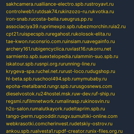
sakhcamera.ru
alliance-electro.spb.ru
stroyavt.ru
controlweb1.ru
tdsak74.ru
kinzozo-ru.ru
kvotka.ru
iron-snab.ru
costa-bella.ru
eugrus.pp.ru
associaciya39.ru
primexpo.spb.ru
bezmorchin.ru
ia2.ru
cpt21.ru
ispecspb.ru
regahost.ru
kolosok-elita.ru
tae-kwon.ru
consrio.com.ru
insiam.ru
avegainfo.ru
archery161.ru
bigencyclica.ru
vlast16.ru
korru.net
sarmiento.spb.su
extelopedia.ru
lammin-suo.spb.ru
iskatour.spb.ru
snpi.org.ru
running-line.ru
krygeva-spa.ru
chel.net.ru
rust-loco.ru
dugshop.ru
hl-beta.spb.ru
school494.spb.ru
mymubaby.ru
epoha-metalband.ru
ngr.spb.ru
rusgosnews.com
dieselvostok.ru
24hostel.msk.ru
w-dev.ru
f-ship.ru
regsmi.ru
filmnetwork.ru
malinasp.ru
kinosvin.ru
h2o-salon.ru
malutkayork.ru
deltaprim.spb.ru
tango-perm.ru
gooddir.ru
sgv.su
multiki-online.com
webkrasotki.com
cherinvest.ru
detskiy-ostrov.ru
ankou.spb.ru
alvesta1.ru
pdf-creator.ru
nix-files.org.ru