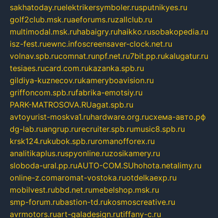
sakhatoday.ru
elektrikersymboler.ru
sputnikyes.ru
golf2club.msk.ru
aeforums.ru
zallclub.ru
multimodal.msk.ru
habaigry.ru
haikko.ru
sobakopedia.ru
isz-fest.ru
ewnc.info
screensaver-clock.net.ru
volnav.spb.ru
comnat.ru
npf.net.ru
7bit.pp.ru
kalugatur.ru
tesiaes.ru
card.com.ru
kazanka.spb.ru
gildiya-kuznecov.ru
kameryboavision.ru
griffoncom.spb.ru
fabrika-emotsiy.ru
PARK-MATROSOVA.RU
agat.spb.ru
avtoyurist-moskva1.ru
hardware.org.ru
схема-авто.рф
dg-lab.ru
angrup.ru
recruiter.spb.ru
music8.spb.ru
krsk124.ru
kubok.spb.ru
romanofforex.ru
analitikaplus.ru
spyonline.ru
zosikamery.ru
sloboda-ural.pp.ru
AUTO-COM.SU
hohota.net
alimy.ru
online-z.com
aromat-vostoka.ru
otdelkaexp.ru
mobilvest.ru
bbd.net.ru
mebelshop.msk.ru
smp-forum.ru
bastion-td.ru
kosmoscreative.ru
avrmotors.ru
art-galadesign.ru
tiffany-c.ru