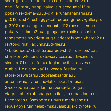
shop-garena.ru
cricetc-1-xbetr-1-xbetcc-2.ru
one-life-story.ru
top-halyava.ru
accounts112.ru
poka-vse-doma-2.ru
3-d-file.ru
hahahaharms.ru
g2012.ru
tst-1.ru
shaggy-cat.ru
opsmgr.ru
ev-gallery.ru
g-2012.ru
ops-mgr.ru
accounts-112.ru
csm-demo.ru
poka-vse-doma2.ru
airgungames.ru
allseo-host.ru
tehosmotre.ru
varieta-yug.ru
cricetc1xbetr1xbetcc2.ru
raytor-d.ru
atillagunn.ru
3d-file.ru
1xbeticricetc1xbetti5.ru
uafoot-statti.ru
e-abis1c.ru
store-brawl-stars.ru
kts-services.ru
dark-sand.ru
sindika-01.ru
sp-life.ru
x-legion.ru
sib-archives.ru
e-abis-1-c.ru
sindika01.ru
venda-festival.ru
store-brawlstars.ru
dooraleksandria.ru
antenna-highly.ru
mine-lab-msk.ru
1-mus.ru
3-sex-porn.ru
ban-damn.ru
purse-factory.ru
viagra-tablet.ru
fasbags.ru
adler-jun.ru
bandamn.ru
fincontech.ru
3sexporn.ru
1mus.ru
darksand.ru
rebus-toys.ru
minelab-msk.ru
alabuga-cityhotel.ru