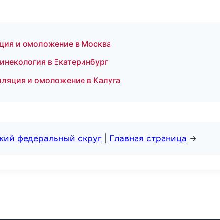
яция и омоложение в Москва
гинекология в Екатеринбург
пиляция и омоложение в Калуга
ский федеральный округ
|
Главная страница
→