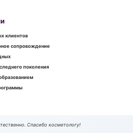
ми
ых клиентов
урное сопровождение
одных
следнего поколения
образованием
программы
тественно. Спасибо косметологу!