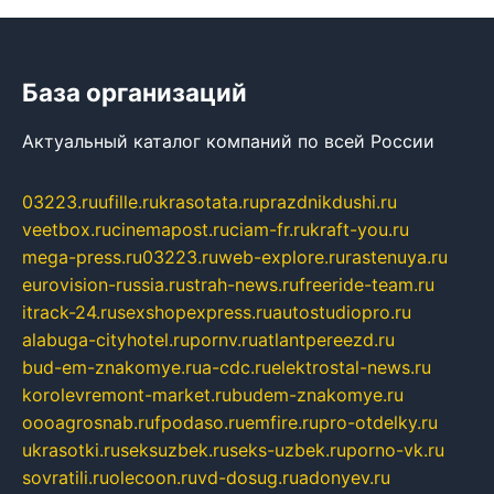
База организаций
Актуальный каталог компаний по всей России
03223.ru
ufille.ru
krasotata.ru
prazdnikdushi.ru
veetbox.ru
cinemapost.ru
ciam-fr.ru
kraft-you.ru
mega-press.ru
03223.ru
web-explore.ru
rastenuya.ru
eurovision-russia.ru
strah-news.ru
freeride-team.ru
itrack-24.ru
sexshopexpress.ru
autostudiopro.ru
alabuga-cityhotel.ru
pornv.ru
atlantpereezd.ru
bud-em-znakomye.ru
a-cdc.ru
elektrostal-news.ru
korolevremont-market.ru
budem-znakomye.ru
oooagrosnab.ru
fpodaso.ru
emfire.ru
pro-otdelky.ru
ukrasotki.ru
seksuzbek.ru
seks-uzbek.ru
porno-vk.ru
sovratili.ru
olecoon.ru
vd-dosug.ru
adonyev.ru