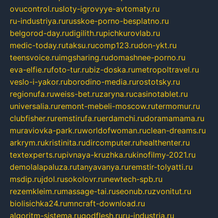
ovucontrol.ru
sloty-igrovyye-avtomaty.ru
ru-industriya.ru
russkoe-porno-besplatno.ru
belgorod-day.ru
digilith.ru
pichkurovlab.ru
medic-today.ru
taksu.ru
comp123.ru
don-ykt.ru
teensvoice.ru
imgsharing.ru
domashnee-porno.ru
eva-elfie.ru
foto-tur.ru
biz-doska.ru
metropoltravel.ru
veslo-i-yakor.ru
borodino-media.ru
rostotsky.ru
regionufa.ru
weiss-bet.ru
zaryna.ru
casinotablet.ru
universalia.ru
remont-mebeli-moscow.ru
termomur.ru
clubfisher.ru
remstirufa.ru
erdamchi.ru
doramamama.ru
muraviovka-park.ru
worldofwoman.ru
clean-dreams.ru
arkrym.ru
kristinita.ru
dircomputer.ru
healthenter.ru
textexperts.ru
pivnaya-kruzhka.ru
kinofilmy-2021.ru
demolalapaluza.ru
tanyavanya.ru
remstir-tolyatti.ru
msdip.ru
jdol.ru
sokolovr.ru
newtech-spb.ru
rezemkleim.ru
massage-tai.ru
seonub.ru
zvonitut.ru
biolisichka24.ru
mncraft-download.ru
algoritm-sistema.ru
godflesh.ru
ru-industria.ru