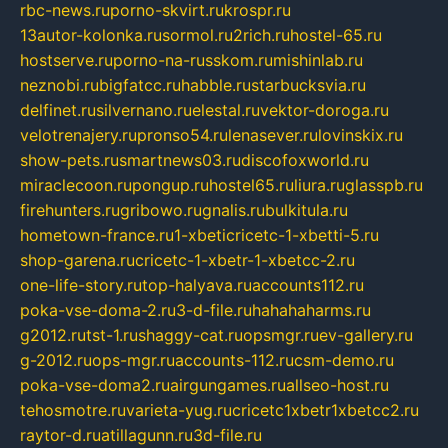
rbc-news.ru
porno-skvirt.ru
krospr.ru
13autor-kolonka.ru
sormol.ru
2rich.ru
hostel-65.ru
hostserve.ru
porno-na-russkom.ru
mishinlab.ru
neznobi.ru
bigfatcc.ru
habble.ru
starbucksvia.ru
delfinet.ru
silvernano.ru
elestal.ru
vektor-doroga.ru
velotrenajery.ru
pronso54.ru
lenasever.ru
lovinskix.ru
show-pets.ru
smartnews03.ru
discofoxworld.ru
miraclecoon.ru
pongup.ru
hostel65.ru
liura.ru
glasspb.ru
firehunters.ru
gribowo.ru
gnalis.ru
bulkitula.ru
hometown-france.ru
1-xbeticricetc-1-xbetti-5.ru
shop-garena.ru
cricetc-1-xbetr-1-xbetcc-2.ru
one-life-story.ru
top-halyava.ru
accounts112.ru
poka-vse-doma-2.ru
3-d-file.ru
hahahaharms.ru
g2012.ru
tst-1.ru
shaggy-cat.ru
opsmgr.ru
ev-gallery.ru
g-2012.ru
ops-mgr.ru
accounts-112.ru
csm-demo.ru
poka-vse-doma2.ru
airgungames.ru
allseo-host.ru
tehosmotre.ru
varieta-yug.ru
cricetc1xbetr1xbetcc2.ru
raytor-d.ru
atillagunn.ru
3d-file.ru