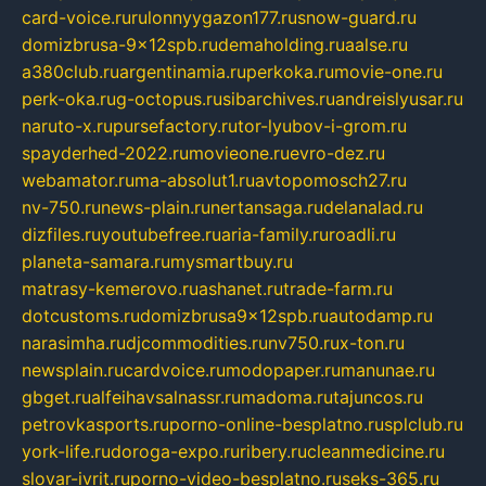
card-voice.ru
rulonnyygazon177.ru
snow-guard.ru
domizbrusa-9x12spb.ru
demaholding.ru
aalse.ru
a380club.ru
argentinamia.ru
perkoka.ru
movie-one.ru
perk-oka.ru
g-octopus.ru
sibarchives.ru
andreislyusar.ru
naruto-x.ru
pursefactory.ru
tor-lyubov-i-grom.ru
spayderhed-2022.ru
movieone.ru
evro-dez.ru
webamator.ru
ma-absolut1.ru
avtopomosch27.ru
nv-750.ru
news-plain.ru
nertansaga.ru
delanalad.ru
dizfiles.ru
youtubefree.ru
aria-family.ru
roadli.ru
planeta-samara.ru
mysmartbuy.ru
matrasy-kemerovo.ru
ashanet.ru
trade-farm.ru
dotcustoms.ru
domizbrusa9x12spb.ru
autodamp.ru
narasimha.ru
djcommodities.ru
nv750.ru
x-ton.ru
newsplain.ru
cardvoice.ru
modopaper.ru
manunae.ru
gbget.ru
alfeihavsalnassr.ru
madoma.ru
tajuncos.ru
petrovkasports.ru
porno-online-besplatno.ru
splclub.ru
york-life.ru
doroga-expo.ru
ribery.ru
cleanmedicine.ru
slovar-ivrit.ru
porno-video-besplatno.ru
seks-365.ru