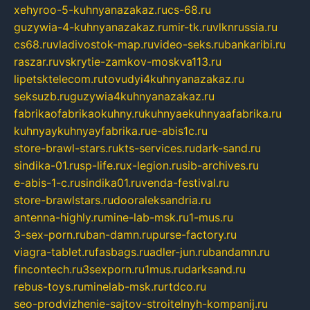
xehyroo-5-kuhnyanazakaz.ru
cs-68.ru
guzywia-4-kuhnyanazakaz.ru
mir-tk.ru
vlknrussia.ru
cs68.ru
vladivostok-map.ru
video-seks.ru
bankaribi.ru
raszar.ru
vskrytie-zamkov-moskva113.ru
lipetsktelecom.ru
tovudyi4kuhnyanazakaz.ru
seksuzb.ru
guzywia4kuhnyanazakaz.ru
fabrikaofabrikaokuhny.ru
kuhnyaekuhnyaafabrika.ru
kuhnyaykuhnyayfabrika.ru
e-abis1c.ru
store-brawl-stars.ru
kts-services.ru
dark-sand.ru
sindika-01.ru
sp-life.ru
x-legion.ru
sib-archives.ru
e-abis-1-c.ru
sindika01.ru
venda-festival.ru
store-brawlstars.ru
dooraleksandria.ru
antenna-highly.ru
mine-lab-msk.ru
1-mus.ru
3-sex-porn.ru
ban-damn.ru
purse-factory.ru
viagra-tablet.ru
fasbags.ru
adler-jun.ru
bandamn.ru
fincontech.ru
3sexporn.ru
1mus.ru
darksand.ru
rebus-toys.ru
minelab-msk.ru
rtdco.ru
seo-prodvizhenie-sajtov-stroitelnyh-kompanij.ru