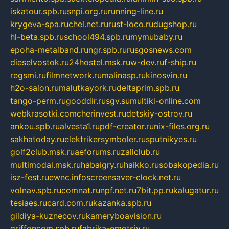
iskatour.spb.ru
snpi.org.ru
running-line.ru
krygeva-spa.ru
chel.net.ru
rust-loco.ru
dugshop.ru
hl-beta.spb.ru
school494.spb.ru
mymubaby.ru
epoha-metalband.ru
ngr.spb.ru
rusgosnews.com
dieselvostok.ru
24hostel.msk.ru
w-dev.ru
f-ship.ru
regsmi.ru
filmnetwork.ru
malinasp.ru
kinosvin.ru
h2o-salon.ru
malutkayork.ru
deltaprim.spb.ru
tango-perm.ru
gooddir.ru
sgv.su
multiki-online.com
webkrasotki.com
cherinvest.ru
detskiy-ostrov.ru
ankou.spb.ru
alvesta1.ru
pdf-creator.ru
nix-files.org.ru
sakhatoday.ru
elektrikersymboler.ru
sputnikyes.ru
golf2club.msk.ru
aeforums.ru
zallclub.ru
multimodal.msk.ru
habaigry.ru
haikko.ru
sobakopedia.ru
isz-fest.ru
ewnc.info
screensaver-clock.net.ru
volnav.spb.ru
comnat.ru
npf.net.ru
7bit.pp.ru
kalugatur.ru
tesiaes.ru
card.com.ru
kazanka.spb.ru
gildiya-kuznecov.ru
kameryboavision.ru
griffoncom.spb.ru
fabrika-emotsiy.ru