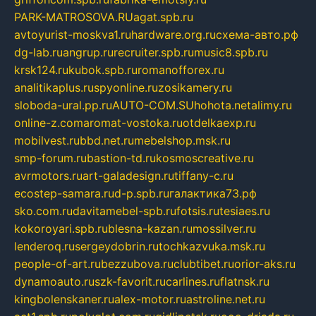
PARK-MATROSOVA.RU
agat.spb.ru
avtoyurist-moskva1.ru
hardware.org.ru
схема-авто.рф
dg-lab.ru
angrup.ru
recruiter.spb.ru
music8.spb.ru
krsk124.ru
kubok.spb.ru
romanofforex.ru
analitikaplus.ru
spyonline.ru
zosikamery.ru
sloboda-ural.pp.ru
AUTO-COM.SU
hohota.net
alimy.ru
online-z.com
aromat-vostoka.ru
otdelkaexp.ru
mobilvest.ru
bbd.net.ru
mebelshop.msk.ru
smp-forum.ru
bastion-td.ru
kosmoscreative.ru
avrmotors.ru
art-galadesign.ru
tiffany-c.ru
ecostep-samara.ru
d-p.spb.ru
галактика73.рф
sko.com.ru
davitamebel-spb.ru
fotsis.ru
tesiaes.ru
kokoroyari.spb.ru
blesna-kazan.ru
mossilver.ru
lenderoq.ru
sergeydobrin.ru
tochkazvuka.msk.ru
people-of-art.ru
bezzubova.ru
clubtibet.ru
orior-aks.ru
dynamoauto.ru
szk-favorit.ru
carlines.ru
flatnsk.ru
kingbolenskaner.ru
alex-motor.ru
astroline.net.ru