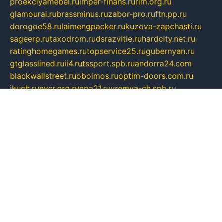
proekciyamebel.ru
imper-finans.ru
rim.org.ru
glamourai.ru
brassminus.ru
zabor-pro.ru
ftn.pp.ru
dorogoe58.ru
laimengpacker.ru
kuzova-zapchasti.ru
sageerp.ru
taxodrom.ru
dsrazvitie.ru
hardcity.net.ru
ratinghomegames.ru
topservice25.ru
gubernyan.ru
gtglasslined.ru
ii4.ru
tssport.spb.ru
andorra24.com
blackwallstreet.ru
oboimos.ru
optim-doors.com.ru
ikuch.ru
nycr.org.ru
npa21.ru
vremya-ch.spb.ru
desert000.ru
ivtorgi.ru
ifiori.ru
catalog-statei.ru
dcv.org.ru
spetsmaster174.ru
ipkameryhiseeu.ru
dum26.ru
ruspol.spb.ru
fr-opendp.ru
kam-solnyshko.ru
cheyenne-arapaho.ru
sevzapmetal.spb.ru
ted-lapidus.spb.ru
parasite-eliminator.ru
sigma-complete.ru
modernworld.ru
dama-moda.ru
eholot-group.ru
sk-nvkz.ru
DRONGOLD.RU
democratia2.ru
i-farmer.ru
mass-sport.org
jablonex.spb.ru
bookmess.ru
linkword.ru
refineua.com.ru
cs-spec.net.ru
altay-mebel.ru