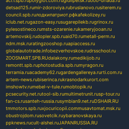
act1.spb.ru
polyglot.com.ru
gidlipetsk.ru
ooo-driada.ru
detsad125.ru
mir-zdoroviya.ru
bruslanovo.ru
siterem.ru
council.spb.ru
лодкипатриот.рф
kafekolizey.ru
iclub.net.ru
gazon-easy.ru
sugarepilekb.ru
grinox.ru
pylesostineco.ru
msts-ozarenie.ru
kameryjooan.ru
artemovskij.ru
dopler.spb.ru
aid70.ru
metall-perm.ru
ndm.msk.ru
ratingzooshop.ru
apiaccess.ru
globalautotrade.info
bezverhovskoe.ru
drsschool.ru
ZOOSMART.SPB.RU
dalakony.ru
medikijob.ru
remontt.spb.ru
photostudia.spb.ru
myragon.ru
terramia.ru
academy62.ru
gardengallereya.ru
rti.com.ru
artem-news.ru
biserinca.ru
krasnodarkurort.com
imshowtv.ru
mebel-v-tule.ru
mobtopik.ru
pcsecurity.net.ru
tool-sib.ru
multimetrunit.ru
sp-tour.ru
fan-cs.ru
santeh-russia.ru
symbian9.net.ru
DSHAIR.RU
tmmotors.spb.ru
xjocuricopii.com
musavtomat.msk.ru
obustrojdom.ru
sovetcik.ru
ybaranovskaya.ru
ppknews.ru
cult-alshei.ru
JAPANRUSSIA.RU