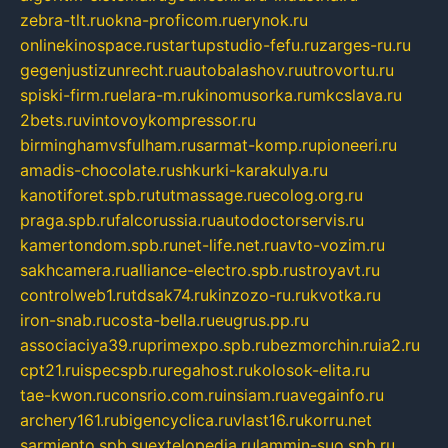
zebra-tlt.ru
okna-proficom.ru
erynok.ru
onlinekinospace.ru
startupstudio-fefu.ru
zarges-ru.ru
gegenjustizunrecht.ru
autobalashov.ru
utrovortu.ru
spiski-firm.ru
elara-m.ru
kinomusorka.ru
mkcslava.ru
2bets.ru
vintovoykompressor.ru
birminghamvsfulham.ru
sarmat-komp.ru
pioneeri.ru
amadis-chocolate.ru
shkurki-karakulya.ru
kanotiforet.spb.ru
tutmassage.ru
ecolog.org.ru
praga.spb.ru
falcorussia.ru
autodoctorservis.ru
kamertondom.spb.ru
net-life.net.ru
avto-vozim.ru
sakhcamera.ru
alliance-electro.spb.ru
stroyavt.ru
controlweb1.ru
tdsak74.ru
kinzozo-ru.ru
kvotka.ru
iron-snab.ru
costa-bella.ru
eugrus.pp.ru
associaciya39.ru
primexpo.spb.ru
bezmorchin.ru
ia2.ru
cpt21.ru
ispecspb.ru
regahost.ru
kolosok-elita.ru
tae-kwon.ru
consrio.com.ru
insiam.ru
avegainfo.ru
archery161.ru
bigencyclica.ru
vlast16.ru
korru.net
sarmiento.spb.su
extelopedia.ru
lammin-suo.spb.ru