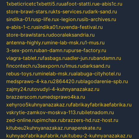
1xbeticricetc1xbetti5.ru
uafoot-statti.ru
e-abis1c.ru
store-brawl-stars.ru
kts-services.ru
dark-sand.ru
sindika-01.ru
sp-life.ru
x-legion.ru
sib-archives.ru
e-abis-1-c.ru
sindika01.ru
venda-festival.ru
store-brawlstars.ru
dooraleksandria.ru
antenna-highly.ru
mine-lab-msk.ru
1-mus.ru
3-sex-porn.ru
ban-damn.ru
purse-factory.ru
viagra-tablet.ru
fasbags.ru
adler-jun.ru
bandamn.ru
fincontech.ru
3sexporn.ru
1mus.ru
darksand.ru
rebus-toys.ru
minelab-msk.ru
alabuga-cityhotel.ru
medsprawo-4-ka.ru
2864420.ru
blagodarenie-spb.ru
zajmy24.ru
tovudyi-4-kuhnyanazakaz.ru
brazzerscom.ru
medsprawo4ka.ru
xehyroo5kuhnyanazakaz.ru
fabrikayfabrikaefabrika.ru
vskrytie-zamkov-moskva-113.ru
biletnadom.ru
zed-online.ru
pimchax.ru
brazzers-hd.ru
z-host.ru
kitubeu2kuhnyanazakaz.ru
naperekate.ru
kuhnyaofabrikaufabrik.ru
kitubeu-2-kuhnyanazakaz.ru