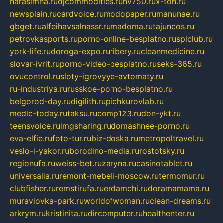
narasimha.ru
djcommodities.ru
nv750.ru
x-ton.ru
newsplain.ru
cardvoice.ru
modopaper.ru
manunae.ru
gbget.ru
alfeihavsalnassr.ru
madoma.ru
tajuncos.ru
petrovkasports.ru
porno-online-besplatno.ru
splclub.ru
york-life.ru
doroga-expo.ru
ribery.ru
cleanmedicine.ru
slovar-ivrit.ru
porno-video-besplatno.ru
seks-365.ru
ovucontrol.ru
sloty-igrovyye-avtomaty.ru
ru-industriya.ru
russkoe-porno-besplatno.ru
belgorod-day.ru
digilith.ru
pichkurovlab.ru
medic-today.ru
taksu.ru
comp123.ru
don-ykt.ru
teensvoice.ru
imgsharing.ru
domashnee-porno.ru
eva-elfie.ru
foto-tur.ru
biz-doska.ru
metropoltravel.ru
veslo-i-yakor.ru
borodino-media.ru
rostotsky.ru
regionufa.ru
weiss-bet.ru
zaryna.ru
casinotablet.ru
universalia.ru
remont-mebeli-moscow.ru
termomur.ru
clubfisher.ru
remstirufa.ru
erdamchi.ru
doramamama.ru
muraviovka-park.ru
worldofwoman.ru
clean-dreams.ru
arkrym.ru
kristinita.ru
dircomputer.ru
healthenter.ru