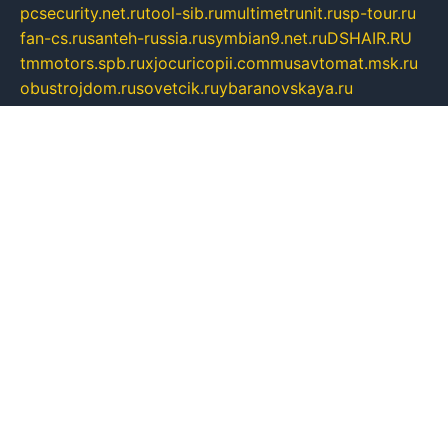
pcsecurity.net.ru
tool-sib.ru
multimetrunit.ru
sp-tour.ru
fan-cs.ru
santeh-russia.ru
symbian9.net.ru
DSHAIR.RU
tmmotors.spb.ru
xjocuricopii.com
musavtomat.msk.ru
obustrojdom.ru
sovetcik.ru
ybaranovskaya.ru
ppknews.ru
cult-alshei.ru
JAPANRUSSIA.RU
proekciyamebel.ru
imper-finans.ru
rim.org.ru
glamourai.ru
brassminus.ru
zabor-pro.ru
ftn.pp.ru
dorogoe58.ru
laimengpacker.ru
kuzova-zapchasti.ru
sageerp.ru
taxodrom.ru
dsrazvitie.ru
hardcity.net.ru
ratinghomegames.ru
topservice25.ru
gubernyan.ru
gtglasslined.ru
ii4.ru
tssport.spb.ru
andorra24.com
blackwallstreet.ru
oboimos.ru
optim-doors.com.ru
ikuch.ru
nycr.org.ru
npa21.ru
vremya-ch.spb.ru
desert000.ru
ivtorgi.ru
ifiori.ru
catalog-statei.ru
dcv.org.ru
spetsmaster174.ru
ipkameryhiseeu.ru
dum26.ru
ruspol.spb.ru
fr-opendp.ru
kam-solnyshko.ru
cheyenne-arapaho.ru
sevzapmetal.spb.ru
ted-lapidus.spb.ru
parasite-eliminator.ru