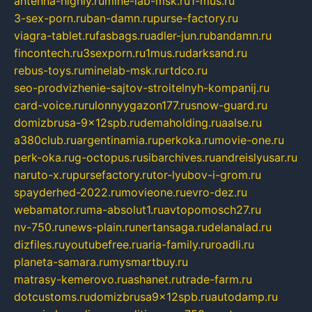
antenna-highly.ru
mine-lab-msk.ru
1-mus.ru
3-sex-porn.ru
ban-damn.ru
purse-factory.ru
viagra-tablet.ru
fasbags.ru
adler-jun.ru
bandamn.ru
fincontech.ru
3sexporn.ru
1mus.ru
darksand.ru
rebus-toys.ru
minelab-msk.ru
rtdco.ru
seo-prodvizhenie-sajtov-stroitelnyh-kompanij.ru
card-voice.ru
rulonnyygazon177.ru
snow-guard.ru
domizbrusa-9x12spb.ru
demaholding.ru
aalse.ru
a380club.ru
argentinamia.ru
perkoka.ru
movie-one.ru
perk-oka.ru
g-octopus.ru
sibarchives.ru
andreislyusar.ru
naruto-x.ru
pursefactory.ru
tor-lyubov-i-grom.ru
spayderhed-2022.ru
movieone.ru
evro-dez.ru
webamator.ru
ma-absolut1.ru
avtopomosch27.ru
nv-750.ru
news-plain.ru
nertansaga.ru
delanalad.ru
dizfiles.ru
youtubefree.ru
aria-family.ru
roadli.ru
planeta-samara.ru
mysmartbuy.ru
matrasy-kemerovo.ru
ashanet.ru
trade-farm.ru
dotcustoms.ru
domizbrusa9x12spb.ru
autodamp.ru