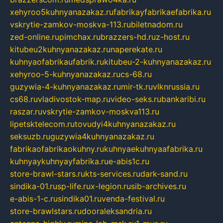
xehyroo5kuhnyanazakaz.ru
fabrikayfabrikaefabrika.ru
vskrytie-zamkov-moskva-113.ru
biletnadom.ru
zed-online.ru
pimchax.ru
brazzers-hd.ru
z-host.ru
kitubeu2kuhnyanazakaz.ru
naperekate.ru
kuhnyaofabrikaufabrik.ru
kitubeu-2-kuhnyanazakaz.ru
xehyroo-5-kuhnyanazakaz.ru
cs-68.ru
guzywia-4-kuhnyanazakaz.ru
mir-tk.ru
vlknrussia.ru
cs68.ru
vladivostok-map.ru
video-seks.ru
bankaribi.ru
raszar.ru
vskrytie-zamkov-moskva113.ru
lipetsktelecom.ru
tovudyi4kuhnyanazakaz.ru
seksuzb.ru
guzywia4kuhnyanazakaz.ru
fabrikaofabrikaokuhny.ru
kuhnyaekuhnyaafabrika.ru
kuhnyaykuhnyayfabrika.ru
e-abis1c.ru
store-brawl-stars.ru
kts-services.ru
dark-sand.ru
sindika-01.ru
sp-life.ru
x-legion.ru
sib-archives.ru
e-abis-1-c.ru
sindika01.ru
venda-festival.ru
store-brawlstars.ru
dooraleksandria.ru