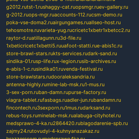
g2012.ru
tst-1.ru
shaggy-cat.ru
opsmgr.ru
ev-gallery.ru
g-2012.ru
ops-mgr.ru
accounts-112.ru
csm-demo.ru
poka-vse-doma2.ru
airgungames.ru
allseo-host.ru
tehosmotre.ru
varieta-yug.ru
cricetc1xbetr1xbetcc2.ru
raytor-d.ru
atillagunn.ru
3d-file.ru
1xbeticricetc1xbetti5.ru
uafoot-statti.ru
e-abis1c.ru
store-brawl-stars.ru
kts-services.ru
dark-sand.ru
sindika-01.ru
sp-life.ru
x-legion.ru
sib-archives.ru
e-abis-1-c.ru
sindika01.ru
venda-festival.ru
store-brawlstars.ru
dooraleksandria.ru
antenna-highly.ru
mine-lab-msk.ru
1-mus.ru
3-sex-porn.ru
ban-damn.ru
purse-factory.ru
viagra-tablet.ru
fasbags.ru
adler-jun.ru
bandamn.ru
fincontech.ru
3sexporn.ru
1mus.ru
darksand.ru
rebus-toys.ru
minelab-msk.ru
alabuga-cityhotel.ru
medsprawo-4-ka.ru
2864420.ru
blagodarenie-spb.ru
zajmy24.ru
tovudyi-4-kuhnyanazakaz.ru
brazzerscom.ru
medsprawo4ka.ru