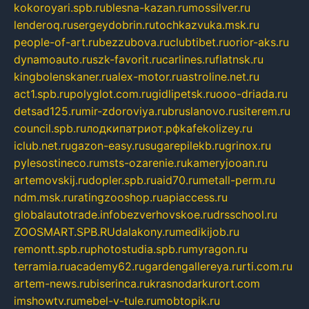
kokoroyari.spb.ru
blesna-kazan.ru
mossilver.ru
lenderoq.ru
sergeydobrin.ru
tochkazvuka.msk.ru
people-of-art.ru
bezzubova.ru
clubtibet.ru
orior-aks.ru
dynamoauto.ru
szk-favorit.ru
carlines.ru
flatnsk.ru
kingbolenskaner.ru
alex-motor.ru
astroline.net.ru
act1.spb.ru
polyglot.com.ru
gidlipetsk.ru
ooo-driada.ru
detsad125.ru
mir-zdoroviya.ru
bruslanovo.ru
siterem.ru
council.spb.ru
лодкипатриот.рф
kafekolizey.ru
iclub.net.ru
gazon-easy.ru
sugarepilekb.ru
grinox.ru
pylesostineco.ru
msts-ozarenie.ru
kameryjooan.ru
artemovskij.ru
dopler.spb.ru
aid70.ru
metall-perm.ru
ndm.msk.ru
ratingzooshop.ru
apiaccess.ru
globalautotrade.info
bezverhovskoe.ru
drsschool.ru
ZOOSMART.SPB.RU
dalakony.ru
medikijob.ru
remontt.spb.ru
photostudia.spb.ru
myragon.ru
terramia.ru
academy62.ru
gardengallereya.ru
rti.com.ru
artem-news.ru
biserinca.ru
krasnodarkurort.com
imshowtv.ru
mebel-v-tule.ru
mobtopik.ru