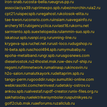
iron-snab.ru
costa-bella.ru
eugrus.pp.ru
associaciya39.ru
primexpo.spb.ru
bezmorchin.ru
ia2.ru
cpt21.ru
ispecspb.ru
regahost.ru
kolosok-elita.ru
tae-kwon.ru
consrio.com.ru
insiam.ru
avegainfo.ru
archery161.ru
bigencyclica.ru
vlast16.ru
korru.net
sarmiento.spb.su
extelopedia.ru
lammin-suo.spb.ru
iskatour.spb.ru
snpi.org.ru
running-line.ru
krygeva-spa.ru
chel.net.ru
rust-loco.ru
dugshop.ru
hl-beta.spb.ru
school494.spb.ru
mymubaby.ru
epoha-metalband.ru
ngr.spb.ru
rusgosnews.com
dieselvostok.ru
24hostel.msk.ru
w-dev.ru
f-ship.ru
regsmi.ru
filmnetwork.ru
malinasp.ru
kinosvin.ru
h2o-salon.ru
malutkayork.ru
deltaprim.spb.ru
tango-perm.ru
gooddir.ru
sgv.su
multiki-online.com
webkrasotki.com
cherinvest.ru
detskiy-ostrov.ru
ankou.spb.ru
alvesta1.ru
pdf-creator.ru
nix-files.org.ru
sakhatoday.ru
elektrikersymboler.ru
sputnikyes.ru
golf2club.msk.ru
aeforums.ru
zallclub.ru