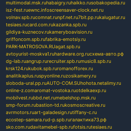
multimodal.msk.ru
habaigry.ru
haikko.ru
sobakopedia.ru
isz-fest.ru
ewnc.info
screensaver-clock.net.ru
volnav.spb.ru
comnat.ru
npf.net.ru
7bit.pp.ru
kalugatur.ru
tesiaes.ru
card.com.ru
kazanka.spb.ru
gildiya-kuznecov.ru
kameryboavision.ru
griffoncom.spb.ru
fabrika-emotsiy.ru
PARK-MATROSOVA.RU
agat.spb.ru
avtoyurist-moskva1.ru
hardware.org.ru
схема-авто.рф
dg-lab.ru
angrup.ru
recruiter.spb.ru
music8.spb.ru
krsk124.ru
kubok.spb.ru
romanofforex.ru
analitikaplus.ru
spyonline.ru
zosikamery.ru
sloboda-ural.pp.ru
AUTO-COM.SU
hohota.net
alimy.ru
online-z.com
aromat-vostoka.ru
otdelkaexp.ru
mobilvest.ru
bbd.net.ru
mebelshop.msk.ru
smp-forum.ru
bastion-td.ru
kosmoscreative.ru
avrmotors.ru
art-galadesign.ru
tiffany-c.ru
ecostep-samara.ru
d-p.spb.ru
галактика73.рф
sko.com.ru
davitamebel-spb.ru
fotsis.ru
tesiaes.ru