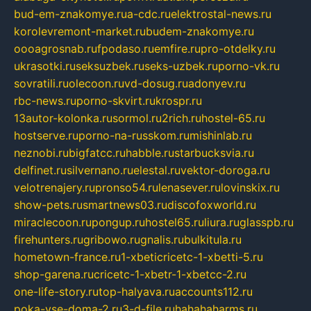
bud-em-znakomye.ru
a-cdc.ru
elektrostal-news.ru
korolevremont-market.ru
budem-znakomye.ru
oooagrosnab.ru
fpodaso.ru
emfire.ru
pro-otdelky.ru
ukrasotki.ru
seksuzbek.ru
seks-uzbek.ru
porno-vk.ru
sovratili.ru
olecoon.ru
vd-dosug.ru
adonyev.ru
rbc-news.ru
porno-skvirt.ru
krospr.ru
13autor-kolonka.ru
sormol.ru
2rich.ru
hostel-65.ru
hostserve.ru
porno-na-russkom.ru
mishinlab.ru
neznobi.ru
bigfatcc.ru
habble.ru
starbucksvia.ru
delfinet.ru
silvernano.ru
elestal.ru
vektor-doroga.ru
velotrenajery.ru
pronso54.ru
lenasever.ru
lovinskix.ru
show-pets.ru
smartnews03.ru
discofoxworld.ru
miraclecoon.ru
pongup.ru
hostel65.ru
liura.ru
glasspb.ru
firehunters.ru
gribowo.ru
gnalis.ru
bulkitula.ru
hometown-france.ru
1-xbeticricetc-1-xbetti-5.ru
shop-garena.ru
cricetc-1-xbetr-1-xbetcc-2.ru
one-life-story.ru
top-halyava.ru
accounts112.ru
poka-vse-doma-2.ru
3-d-file.ru
hahahaharms.ru