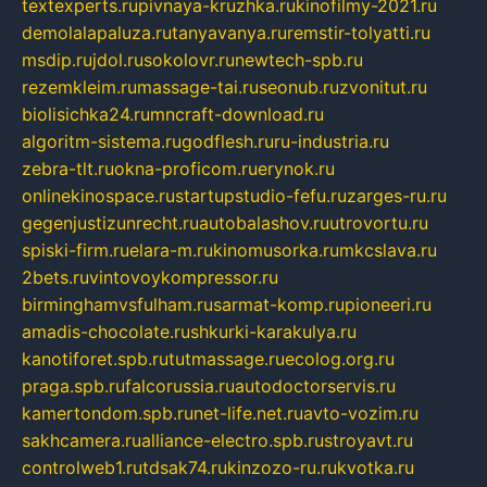
textexperts.ru
pivnaya-kruzhka.ru
kinofilmy-2021.ru
demolalapaluza.ru
tanyavanya.ru
remstir-tolyatti.ru
msdip.ru
jdol.ru
sokolovr.ru
newtech-spb.ru
rezemkleim.ru
massage-tai.ru
seonub.ru
zvonitut.ru
biolisichka24.ru
mncraft-download.ru
algoritm-sistema.ru
godflesh.ru
ru-industria.ru
zebra-tlt.ru
okna-proficom.ru
erynok.ru
onlinekinospace.ru
startupstudio-fefu.ru
zarges-ru.ru
gegenjustizunrecht.ru
autobalashov.ru
utrovortu.ru
spiski-firm.ru
elara-m.ru
kinomusorka.ru
mkcslava.ru
2bets.ru
vintovoykompressor.ru
birminghamvsfulham.ru
sarmat-komp.ru
pioneeri.ru
amadis-chocolate.ru
shkurki-karakulya.ru
kanotiforet.spb.ru
tutmassage.ru
ecolog.org.ru
praga.spb.ru
falcorussia.ru
autodoctorservis.ru
kamertondom.spb.ru
net-life.net.ru
avto-vozim.ru
sakhcamera.ru
alliance-electro.spb.ru
stroyavt.ru
controlweb1.ru
tdsak74.ru
kinzozo-ru.ru
kvotka.ru