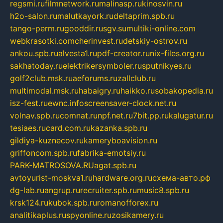
regsmi.ru
filmnetwork.ru
malinasp.ru
kinosvin.ru
h2o-salon.ru
malutkayork.ru
deltaprim.spb.ru
tango-perm.ru
gooddir.ru
sgv.su
multiki-online.com
webkrasotki.com
cherinvest.ru
detskiy-ostrov.ru
ankou.spb.ru
alvesta1.ru
pdf-creator.ru
nix-files.org.ru
sakhatoday.ru
elektrikersymboler.ru
sputnikyes.ru
golf2club.msk.ru
aeforums.ru
zallclub.ru
multimodal.msk.ru
habaigry.ru
haikko.ru
sobakopedia.ru
isz-fest.ru
ewnc.info
screensaver-clock.net.ru
volnav.spb.ru
comnat.ru
npf.net.ru
7bit.pp.ru
kalugatur.ru
tesiaes.ru
card.com.ru
kazanka.spb.ru
gildiya-kuznecov.ru
kameryboavision.ru
griffoncom.spb.ru
fabrika-emotsiy.ru
PARK-MATROSOVA.RU
agat.spb.ru
avtoyurist-moskva1.ru
hardware.org.ru
схема-авто.рф
dg-lab.ru
angrup.ru
recruiter.spb.ru
music8.spb.ru
krsk124.ru
kubok.spb.ru
romanofforex.ru
analitikaplus.ru
spyonline.ru
zosikamery.ru