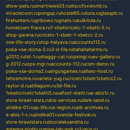
show-pets.ru
smartnews03.ru
discofoxworld.ru
miraclecoon.ru
pongup.ru
hostel65.ru
liura.ru
glasspb.ru
firehunters.ru
gribowo.ru
gnalis.ru
bulkitula.ru
hometown-france.ru
1-xbeticricetc-1-xbetti-5.ru
shop-garena.ru
cricetc-1-xbetr-1-xbetcc-2.ru
one-life-story.ru
top-halyava.ru
accounts112.ru
poka-vse-doma-2.ru
3-d-file.ru
hahahaharms.ru
g2012.ru
tst-1.ru
shaggy-cat.ru
opsmgr.ru
ev-gallery.ru
g-2012.ru
ops-mgr.ru
accounts-112.ru
csm-demo.ru
poka-vse-doma2.ru
airgungames.ru
allseo-host.ru
tehosmotre.ru
varieta-yug.ru
cricetc1xbetr1xbetcc2.ru
raytor-d.ru
atillagunn.ru
3d-file.ru
1xbeticricetc1xbetti5.ru
uafoot-statti.ru
e-abis1c.ru
store-brawl-stars.ru
kts-services.ru
dark-sand.ru
sindika-01.ru
sp-life.ru
x-legion.ru
sib-archives.ru
e-abis-1-c.ru
sindika01.ru
venda-festival.ru
store-brawlstars.ru
dooraleksandria.ru
antenna-highly.ru
mine-lab-msk.ru
1-mus.ru