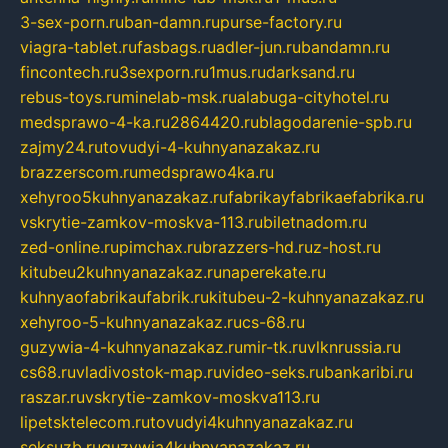
3-sex-porn.ru
ban-damn.ru
purse-factory.ru
viagra-tablet.ru
fasbags.ru
adler-jun.ru
bandamn.ru
fincontech.ru
3sexporn.ru
1mus.ru
darksand.ru
rebus-toys.ru
minelab-msk.ru
alabuga-cityhotel.ru
medsprawo-4-ka.ru
2864420.ru
blagodarenie-spb.ru
zajmy24.ru
tovudyi-4-kuhnyanazakaz.ru
brazzerscom.ru
medsprawo4ka.ru
xehyroo5kuhnyanazakaz.ru
fabrikayfabrikaefabrika.ru
vskrytie-zamkov-moskva-113.ru
biletnadom.ru
zed-online.ru
pimchax.ru
brazzers-hd.ru
z-host.ru
kitubeu2kuhnyanazakaz.ru
naperekate.ru
kuhnyaofabrikaufabrik.ru
kitubeu-2-kuhnyanazakaz.ru
xehyroo-5-kuhnyanazakaz.ru
cs-68.ru
guzywia-4-kuhnyanazakaz.ru
mir-tk.ru
vlknrussia.ru
cs68.ru
vladivostok-map.ru
video-seks.ru
bankaribi.ru
raszar.ru
vskrytie-zamkov-moskva113.ru
lipetsktelecom.ru
tovudyi4kuhnyanazakaz.ru
seksuzb.ru
guzywia4kuhnyanazakaz.ru