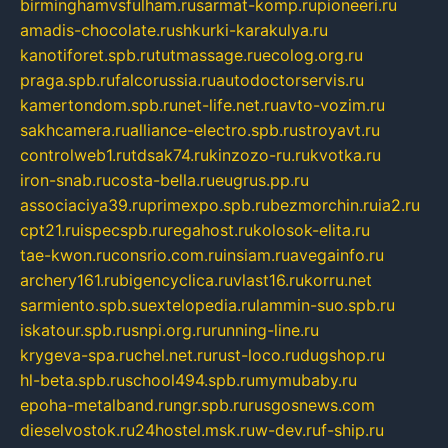
birminghamvsfulham.ru
sarmat-komp.ru
pioneeri.ru
amadis-chocolate.ru
shkurki-karakulya.ru
kanotiforet.spb.ru
tutmassage.ru
ecolog.org.ru
praga.spb.ru
falcorussia.ru
autodoctorservis.ru
kamertondom.spb.ru
net-life.net.ru
avto-vozim.ru
sakhcamera.ru
alliance-electro.spb.ru
stroyavt.ru
controlweb1.ru
tdsak74.ru
kinzozo-ru.ru
kvotka.ru
iron-snab.ru
costa-bella.ru
eugrus.pp.ru
associaciya39.ru
primexpo.spb.ru
bezmorchin.ru
ia2.ru
cpt21.ru
ispecspb.ru
regahost.ru
kolosok-elita.ru
tae-kwon.ru
consrio.com.ru
insiam.ru
avegainfo.ru
archery161.ru
bigencyclica.ru
vlast16.ru
korru.net
sarmiento.spb.su
extelopedia.ru
lammin-suo.spb.ru
iskatour.spb.ru
snpi.org.ru
running-line.ru
krygeva-spa.ru
chel.net.ru
rust-loco.ru
dugshop.ru
hl-beta.spb.ru
school494.spb.ru
mymubaby.ru
epoha-metalband.ru
ngr.spb.ru
rusgosnews.com
dieselvostok.ru
24hostel.msk.ru
w-dev.ru
f-ship.ru