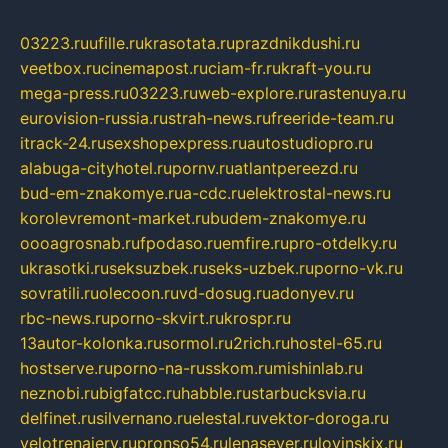
03223.ru
ufille.ru
krasotata.ru
prazdnikdushi.ru
veetbox.ru
cinemapost.ru
ciam-fr.ru
kraft-you.ru
mega-press.ru
03223.ru
web-explore.ru
rastenuya.ru
eurovision-russia.ru
strah-news.ru
freeride-team.ru
itrack-24.ru
sexshopexpress.ru
autostudiopro.ru
alabuga-cityhotel.ru
pornv.ru
atlantpereezd.ru
bud-em-znakomye.ru
a-cdc.ru
elektrostal-news.ru
korolevremont-market.ru
budem-znakomye.ru
oooagrosnab.ru
fpodaso.ru
emfire.ru
pro-otdelky.ru
ukrasotki.ru
seksuzbek.ru
seks-uzbek.ru
porno-vk.ru
sovratili.ru
olecoon.ru
vd-dosug.ru
adonyev.ru
rbc-news.ru
porno-skvirt.ru
krospr.ru
13autor-kolonka.ru
sormol.ru
2rich.ru
hostel-65.ru
hostserve.ru
porno-na-russkom.ru
mishinlab.ru
neznobi.ru
bigfatcc.ru
habble.ru
starbucksvia.ru
delfinet.ru
silvernano.ru
elestal.ru
vektor-doroga.ru
velotrenajery.ru
pronso54.ru
lenasever.ru
lovinskix.ru