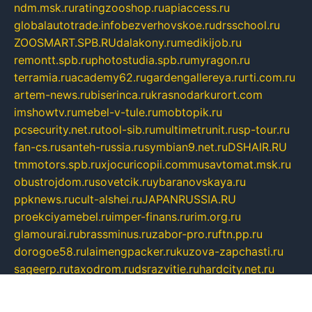
ndm.msk.ru
ratingzooshop.ru
apiaccess.ru
globalautotrade.info
bezverhovskoe.ru
drsschool.ru
ZOOSMART.SPB.RU
dalakony.ru
medikijob.ru
remontt.spb.ru
photostudia.spb.ru
myragon.ru
terramia.ru
academy62.ru
gardengallereya.ru
rti.com.ru
artem-news.ru
biserinca.ru
krasnodarkurort.com
imshowtv.ru
mebel-v-tule.ru
mobtopik.ru
pcsecurity.net.ru
tool-sib.ru
multimetrunit.ru
sp-tour.ru
fan-cs.ru
santeh-russia.ru
symbian9.net.ru
DSHAIR.RU
tmmotors.spb.ru
xjocuricopii.com
musavtomat.msk.ru
obustrojdom.ru
sovetcik.ru
ybaranovskaya.ru
ppknews.ru
cult-alshei.ru
JAPANRUSSIA.RU
proekciyamebel.ru
imper-finans.ru
rim.org.ru
glamourai.ru
brassminus.ru
zabor-pro.ru
ftn.pp.ru
dorogoe58.ru
laimengpacker.ru
kuzova-zapchasti.ru
sageerp.ru
taxodrom.ru
dsrazvitie.ru
hardcity.net.ru
ratinghomegames.ru
topservice25.ru
gubernyan.ru
gtglasslined.ru
ii4.ru
tssport.spb.ru
andorra24.com