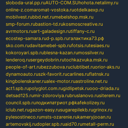
sloboda-ural.pp.ru
AUTO-COM.SU
hohota.net
alimy.ru
online-z.com
aromat-vostoka.ru
otdelkaexp.ru
mobilvest.ru
bbd.net.ru
mebelshop.msk.ru
smp-forum.ru
bastion-td.ru
kosmoscreative.ru
avrmotors.ru
art-galadesign.ru
tiffany-c.ru
ecostep-samara.ru
d-p.spb.ru
галактика73.рф
sko.com.ru
davitamebel-spb.ru
fotsis.ru
tesiaes.ru
kokoroyari.spb.ru
blesna-kazan.ru
mossilver.ru
lenderoq.ru
sergeydobrin.ru
tochkazvuka.msk.ru
people-of-art.ru
bezzubova.ru
clubtibet.ru
orior-aks.ru
dynamoauto.ru
szk-favorit.ru
carlines.ru
flatnsk.ru
kingbolenskaner.ru
alex-motor.ru
astroline.net.ru
act1.spb.ru
polyglot.com.ru
gidlipetsk.ru
ooo-driada.ru
detsad125.ru
mir-zdoroviya.ru
bruslanovo.ru
siterem.ru
council.spb.ru
лодкипатриот.рф
kafekolizey.ru
iclub.net.ru
gazon-easy.ru
sugarepilekb.ru
grinox.ru
pylesostineco.ru
msts-ozarenie.ru
kameryjooan.ru
artemovskij.ru
dopler.spb.ru
aid70.ru
metall-perm.ru