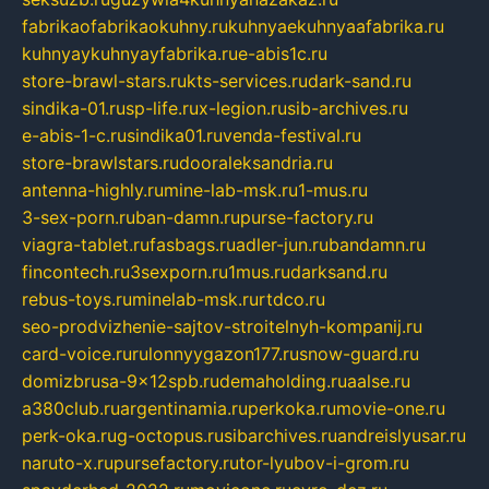
fabrikaofabrikaokuhny.ru
kuhnyaekuhnyaafabrika.ru
kuhnyaykuhnyayfabrika.ru
e-abis1c.ru
store-brawl-stars.ru
kts-services.ru
dark-sand.ru
sindika-01.ru
sp-life.ru
x-legion.ru
sib-archives.ru
e-abis-1-c.ru
sindika01.ru
venda-festival.ru
store-brawlstars.ru
dooraleksandria.ru
antenna-highly.ru
mine-lab-msk.ru
1-mus.ru
3-sex-porn.ru
ban-damn.ru
purse-factory.ru
viagra-tablet.ru
fasbags.ru
adler-jun.ru
bandamn.ru
fincontech.ru
3sexporn.ru
1mus.ru
darksand.ru
rebus-toys.ru
minelab-msk.ru
rtdco.ru
seo-prodvizhenie-sajtov-stroitelnyh-kompanij.ru
card-voice.ru
rulonnyygazon177.ru
snow-guard.ru
domizbrusa-9x12spb.ru
demaholding.ru
aalse.ru
a380club.ru
argentinamia.ru
perkoka.ru
movie-one.ru
perk-oka.ru
g-octopus.ru
sibarchives.ru
andreislyusar.ru
naruto-x.ru
pursefactory.ru
tor-lyubov-i-grom.ru