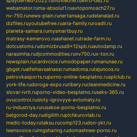
spayderhed-2022.ru
movieone.ru
evro-dez.ru
webamator.ru
ma-absolut1.ru
avtopomosch27.ru
nv-750.ru
news-plain.ru
nertansaga.ru
delanalad.ru
dizfiles.ru
youtubefree.ru
aria-family.ru
roadli.ru
planeta-samara.ru
mysmartbuy.ru
matrasy-kemerovo.ru
ashanet.ru
trade-farm.ru
dotcustoms.ru
domizbrusa9x12spb.ru
autodamp.ru
narasimha.ru
djcommodities.ru
nv750.ru
x-ton.ru
newsplain.ru
cardvoice.ru
modopaper.ru
manunae.ru
gbget.ru
alfeihavsalnassr.ru
madoma.ru
tajuncos.ru
petrovkasports.ru
porno-online-besplatno.ru
splclub.ru
york-life.ru
doroga-expo.ru
ribery.ru
cleanmedicine.ru
slovar-ivrit.ru
porno-video-besplatno.ru
seks-365.ru
ovucontrol.ru
sloty-igrovyye-avtomaty.ru
ru-industriya.ru
russkoe-porno-besplatno.ru
belgorod-day.ru
digilith.ru
pichkurovlab.ru
medic-today.ru
taksu.ru
comp123.ru
don-ykt.ru
teensvoice.ru
imgsharing.ru
domashnee-porno.ru