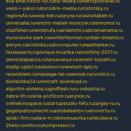
eva-elfie.ru
foto-tur.ru
biz-doska.ru
metropoltravel.ru
veslo-i-yakor.ru
borodino-media.ru
rostotsky.ru
regionufa.ru
weiss-bet.ru
zaryna.ru
casinotablet.ru
universalia.ru
remont-mebeli-moscow.ru
termomur.ru
clubfisher.ru
remstirufa.ru
erdamchi.ru
doramamama.ru
muraviovka-park.ru
worldofwoman.ru
clean-dreams.ru
arkrym.ru
kristinita.ru
dircomputer.ru
healthenter.ru
textexperts.ru
pivnaya-kruzhka.ru
kinofilmy-2021.ru
demolalapaluza.ru
tanyavanya.ru
remstir-tolyatti.ru
msdip.ru
jdol.ru
sokolovr.ru
newtech-spb.ru
rezemkleim.ru
massage-tai.ru
seonub.ru
zvonitut.ru
biolisichka24.ru
mncraft-download.ru
algoritm-sistema.ru
godflesh.ru
ru-industria.ru
zebra-tlt.ru
okna-proficom.ru
erynok.ru
onlinekinospace.ru
startupstudio-fefu.ru
zarges-ru.ru
gegenjustizunrecht.ru
autobalashov.ru
utrovortu.ru
spiski-firm.ru
elara-m.ru
kinomusorka.ru
mkcslava.ru
2bets.ru
vintovoykompressor.ru