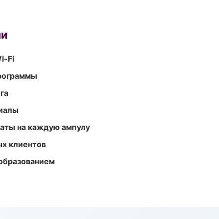
ми
i-Fi
программы
га
риалы
аты на каждую ампулу
ых клиентов
образованием