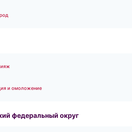
ород
кияж
яция и омоложение
ский федеральный округ