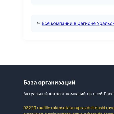
←
Все компании в регионе Уральс
База организаций
Актуальный каталог компаний по всей Рос
03223.ru
ufille.ru
krasotata.ru
prazdnikdushi.ru
v