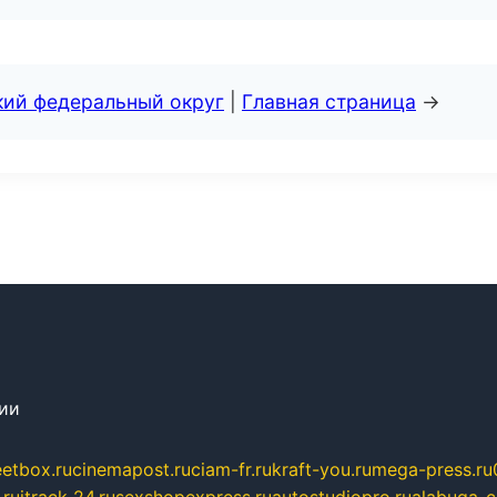
кий федеральный округ
|
Главная страница
→
сии
eetbox.ru
cinemapost.ru
ciam-fr.ru
kraft-you.ru
mega-press.ru