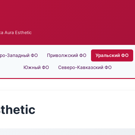
а Aura Esthetic
ро-Западный ФО
Приволжский ФО
Уральский ФО
Южный ФО
Северо-Кавказский ФО
thetic