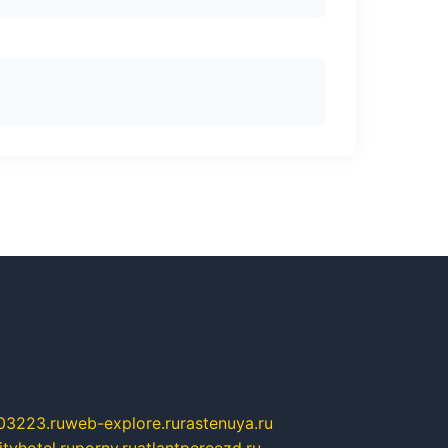
03223.ru
web-explore.ru
rastenuya.ru