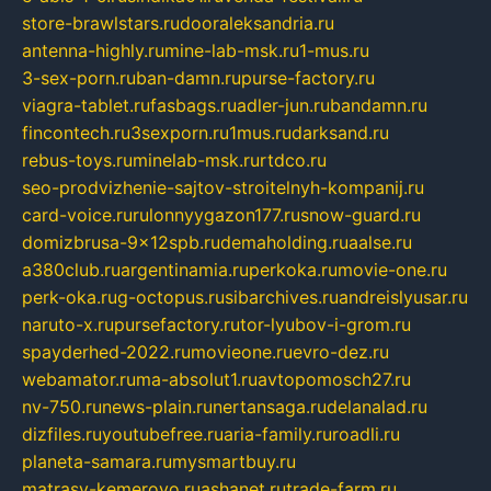
store-brawlstars.ru
dooraleksandria.ru
antenna-highly.ru
mine-lab-msk.ru
1-mus.ru
3-sex-porn.ru
ban-damn.ru
purse-factory.ru
viagra-tablet.ru
fasbags.ru
adler-jun.ru
bandamn.ru
fincontech.ru
3sexporn.ru
1mus.ru
darksand.ru
rebus-toys.ru
minelab-msk.ru
rtdco.ru
seo-prodvizhenie-sajtov-stroitelnyh-kompanij.ru
card-voice.ru
rulonnyygazon177.ru
snow-guard.ru
domizbrusa-9x12spb.ru
demaholding.ru
aalse.ru
a380club.ru
argentinamia.ru
perkoka.ru
movie-one.ru
perk-oka.ru
g-octopus.ru
sibarchives.ru
andreislyusar.ru
naruto-x.ru
pursefactory.ru
tor-lyubov-i-grom.ru
spayderhed-2022.ru
movieone.ru
evro-dez.ru
webamator.ru
ma-absolut1.ru
avtopomosch27.ru
nv-750.ru
news-plain.ru
nertansaga.ru
delanalad.ru
dizfiles.ru
youtubefree.ru
aria-family.ru
roadli.ru
planeta-samara.ru
mysmartbuy.ru
matrasy-kemerovo.ru
ashanet.ru
trade-farm.ru