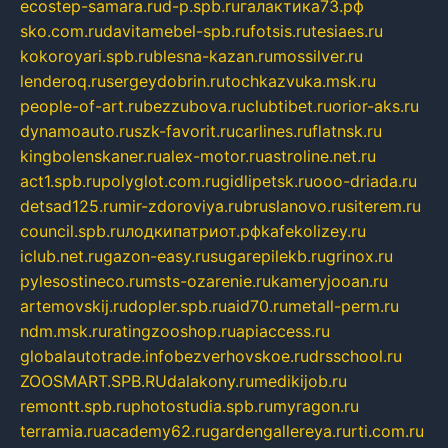
ecostep-samara.ru
d-p.spb.ru
галактика73.рф
sko.com.ru
davitamebel-spb.ru
fotsis.ru
tesiaes.ru
kokoroyari.spb.ru
blesna-kazan.ru
mossilver.ru
lenderoq.ru
sergeydobrin.ru
tochkazvuka.msk.ru
people-of-art.ru
bezzubova.ru
clubtibet.ru
orior-aks.ru
dynamoauto.ru
szk-favorit.ru
carlines.ru
flatnsk.ru
kingbolenskaner.ru
alex-motor.ru
astroline.net.ru
act1.spb.ru
polyglot.com.ru
gidlipetsk.ru
ooo-driada.ru
detsad125.ru
mir-zdoroviya.ru
bruslanovo.ru
siterem.ru
council.spb.ru
лодкипатриот.рф
kafekolizey.ru
iclub.net.ru
gazon-easy.ru
sugarepilekb.ru
grinox.ru
pylesostineco.ru
msts-ozarenie.ru
kameryjooan.ru
artemovskij.ru
dopler.spb.ru
aid70.ru
metall-perm.ru
ndm.msk.ru
ratingzooshop.ru
apiaccess.ru
globalautotrade.info
bezverhovskoe.ru
drsschool.ru
ZOOSMART.SPB.RU
dalakony.ru
medikijob.ru
remontt.spb.ru
photostudia.spb.ru
myragon.ru
terramia.ru
academy62.ru
gardengallereya.ru
rti.com.ru