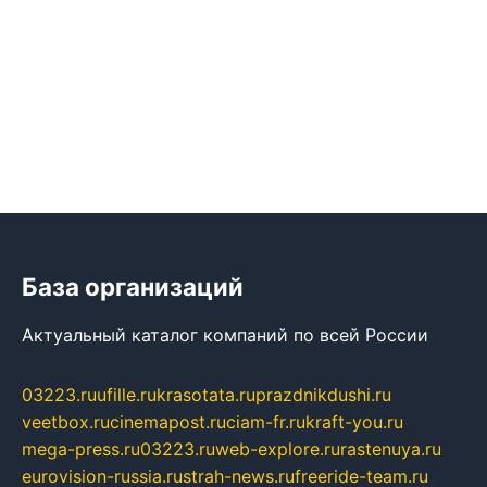
База организаций
Актуальный каталог компаний по всей России
03223.ru
ufille.ru
krasotata.ru
prazdnikdushi.ru
veetbox.ru
cinemapost.ru
ciam-fr.ru
kraft-you.ru
mega-press.ru
03223.ru
web-explore.ru
rastenuya.ru
eurovision-russia.ru
strah-news.ru
freeride-team.ru