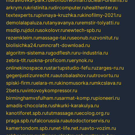
muraviovka-park.ru
worldofwoman.ru
clean-dreams.ru
arkrym.ru
kristinita.ru
dircomputer.ru
healthenter.ru
textexperts.ru
pivnaya-kruzhka.ru
kinofilmy-2021.ru
demolalapaluza.ru
tanyavanya.ru
remstir-tolyatti.ru
msdip.ru
jdol.ru
sokolovr.ru
newtech-spb.ru
rezemkleim.ru
massage-tai.ru
seonub.ru
zvonitut.ru
biolisichka24.ru
mncraft-download.ru
algoritm-sistema.ru
godflesh.ru
ru-industria.ru
zebra-tlt.ru
okna-proficom.ru
erynok.ru
onlinekinospace.ru
startupstudio-fefu.ru
zarges-ru.ru
gegenjustizunrecht.ru
autobalashov.ru
utrovortu.ru
spiski-firm.ru
elara-m.ru
kinomusorka.ru
mkcslava.ru
2bets.ru
vintovoykompressor.ru
birminghamvsfulham.ru
sarmat-komp.ru
pioneeri.ru
amadis-chocolate.ru
shkurki-karakulya.ru
kanotiforet.spb.ru
tutmassage.ru
ecolog.org.ru
praga.spb.ru
falcorussia.ru
autodoctorservis.ru
kamertondom.spb.ru
net-life.net.ru
avto-vozim.ru