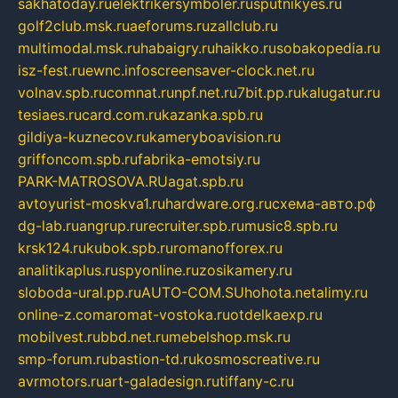
sakhatoday.ru
elektrikersymboler.ru
sputnikyes.ru
golf2club.msk.ru
aeforums.ru
zallclub.ru
multimodal.msk.ru
habaigry.ru
haikko.ru
sobakopedia.ru
isz-fest.ru
ewnc.info
screensaver-clock.net.ru
volnav.spb.ru
comnat.ru
npf.net.ru
7bit.pp.ru
kalugatur.ru
tesiaes.ru
card.com.ru
kazanka.spb.ru
gildiya-kuznecov.ru
kameryboavision.ru
griffoncom.spb.ru
fabrika-emotsiy.ru
PARK-MATROSOVA.RU
agat.spb.ru
avtoyurist-moskva1.ru
hardware.org.ru
схема-авто.рф
dg-lab.ru
angrup.ru
recruiter.spb.ru
music8.spb.ru
krsk124.ru
kubok.spb.ru
romanofforex.ru
analitikaplus.ru
spyonline.ru
zosikamery.ru
sloboda-ural.pp.ru
AUTO-COM.SU
hohota.net
alimy.ru
online-z.com
aromat-vostoka.ru
otdelkaexp.ru
mobilvest.ru
bbd.net.ru
mebelshop.msk.ru
smp-forum.ru
bastion-td.ru
kosmoscreative.ru
avrmotors.ru
art-galadesign.ru
tiffany-c.ru