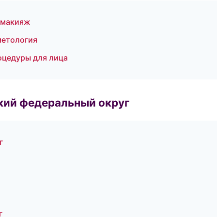
 макияж
метология
оцедуры для лица
ский федеральный округ
г
г