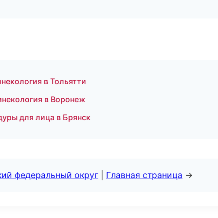
некология в Тольятти
инекология в Воронеж
дуры для лица в Брянск
кий федеральный округ
|
Главная страница
→