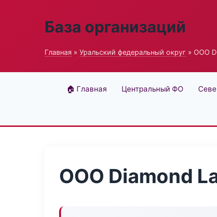
База организаций
Главная
»
Уральский федеральный округ
» ООО D
🏠 Главная
Центральный ФО
Севе
ООО Diamond L