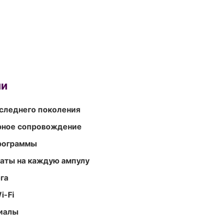
ми
следнего поколения
урное сопровождение
программы
аты на каждую ампулу
га
i-Fi
риалы