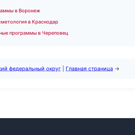
раммы в Воронеж
сметология в Краснодар
ные программы в Череповец
кий федеральный округ
|
Главная страница
→