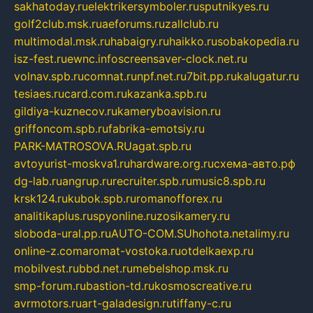
sakhatoday.ru
elektrikersymboler.ru
sputnikyes.ru
golf2club.msk.ru
aeforums.ru
zallclub.ru
multimodal.msk.ru
habaigry.ru
haikko.ru
sobakopedia.ru
isz-fest.ru
ewnc.info
screensaver-clock.net.ru
volnav.spb.ru
comnat.ru
npf.net.ru
7bit.pp.ru
kalugatur.ru
tesiaes.ru
card.com.ru
kazanka.spb.ru
gildiya-kuznecov.ru
kameryboavision.ru
griffoncom.spb.ru
fabrika-emotsiy.ru
PARK-MATROSOVA.RU
agat.spb.ru
avtoyurist-moskva1.ru
hardware.org.ru
схема-авто.рф
dg-lab.ru
angrup.ru
recruiter.spb.ru
music8.spb.ru
krsk124.ru
kubok.spb.ru
romanofforex.ru
analitikaplus.ru
spyonline.ru
zosikamery.ru
sloboda-ural.pp.ru
AUTO-COM.SU
hohota.net
alimy.ru
online-z.com
aromat-vostoka.ru
otdelkaexp.ru
mobilvest.ru
bbd.net.ru
mebelshop.msk.ru
smp-forum.ru
bastion-td.ru
kosmoscreative.ru
avrmotors.ru
art-galadesign.ru
tiffany-c.ru