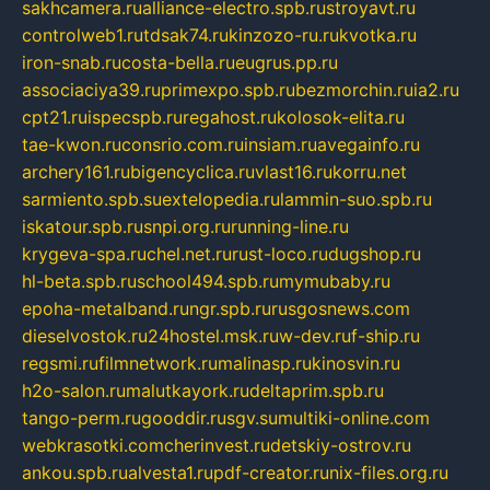
sakhcamera.ru
alliance-electro.spb.ru
stroyavt.ru
controlweb1.ru
tdsak74.ru
kinzozo-ru.ru
kvotka.ru
iron-snab.ru
costa-bella.ru
eugrus.pp.ru
associaciya39.ru
primexpo.spb.ru
bezmorchin.ru
ia2.ru
cpt21.ru
ispecspb.ru
regahost.ru
kolosok-elita.ru
tae-kwon.ru
consrio.com.ru
insiam.ru
avegainfo.ru
archery161.ru
bigencyclica.ru
vlast16.ru
korru.net
sarmiento.spb.su
extelopedia.ru
lammin-suo.spb.ru
iskatour.spb.ru
snpi.org.ru
running-line.ru
krygeva-spa.ru
chel.net.ru
rust-loco.ru
dugshop.ru
hl-beta.spb.ru
school494.spb.ru
mymubaby.ru
epoha-metalband.ru
ngr.spb.ru
rusgosnews.com
dieselvostok.ru
24hostel.msk.ru
w-dev.ru
f-ship.ru
regsmi.ru
filmnetwork.ru
malinasp.ru
kinosvin.ru
h2o-salon.ru
malutkayork.ru
deltaprim.spb.ru
tango-perm.ru
gooddir.ru
sgv.su
multiki-online.com
webkrasotki.com
cherinvest.ru
detskiy-ostrov.ru
ankou.spb.ru
alvesta1.ru
pdf-creator.ru
nix-files.org.ru