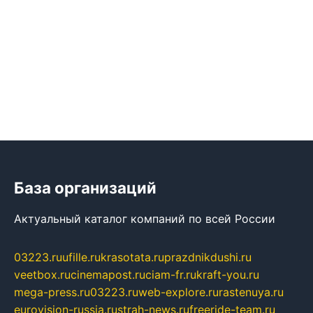
База организаций
Актуальный каталог компаний по всей России
03223.ru
ufille.ru
krasotata.ru
prazdnikdushi.ru
veetbox.ru
cinemapost.ru
ciam-fr.ru
kraft-you.ru
mega-press.ru
03223.ru
web-explore.ru
rastenuya.ru
eurovision-russia.ru
strah-news.ru
freeride-team.ru