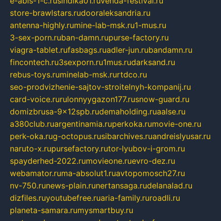
e-abis-1-c.ru
sindika01.ru
venda-festival.ru
store-brawlstars.ru
dooraleksandria.ru
antenna-highly.ru
mine-lab-msk.ru
1-mus.ru
3-sex-porn.ru
ban-damn.ru
purse-factory.ru
viagra-tablet.ru
fasbags.ru
adler-jun.ru
bandamn.ru
fincontech.ru
3sexporn.ru
1mus.ru
darksand.ru
rebus-toys.ru
minelab-msk.ru
rtdco.ru
seo-prodvizhenie-sajtov-stroitelnyh-kompanij.ru
card-voice.ru
rulonnyygazon177.ru
snow-guard.ru
domizbrusa-9x12spb.ru
demaholding.ru
aalse.ru
a380club.ru
argentinamia.ru
perkoka.ru
movie-one.ru
perk-oka.ru
g-octopus.ru
sibarchives.ru
andreislyusar.ru
naruto-x.ru
pursefactory.ru
tor-lyubov-i-grom.ru
spayderhed-2022.ru
movieone.ru
evro-dez.ru
webamator.ru
ma-absolut1.ru
avtopomosch27.ru
nv-750.ru
news-plain.ru
nertansaga.ru
delanalad.ru
dizfiles.ru
youtubefree.ru
aria-family.ru
roadli.ru
planeta-samara.ru
mysmartbuy.ru