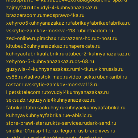
zajmy24.ru
tovudyi-4-kuhnyanazakaz.ru
brazzerscom.ru
medsprawo4ka.ru
xehyroo5kuhnyanazakaz.ru
fabrikayfabrikaefabrika.ru
vskrytie-zamkov-moskva-113.ru
biletnadom.ru
zed-online.ru
pimchax.ru
brazzers-hd.ru
z-host.ru
kitubeu2kuhnyanazakaz.ru
naperekate.ru
kuhnyaofabrikaufabrik.ru
kitubeu-2-kuhnyanazakaz.ru
xehyroo-5-kuhnyanazakaz.ru
cs-68.ru
guzywia-4-kuhnyanazakaz.ru
mir-tk.ru
vlknrussia.ru
cs68.ru
vladivostok-map.ru
video-seks.ru
bankaribi.ru
raszar.ru
vskrytie-zamkov-moskva113.ru
lipetsktelecom.ru
tovudyi4kuhnyanazakaz.ru
seksuzb.ru
guzywia4kuhnyanazakaz.ru
fabrikaofabrikaokuhny.ru
kuhnyaekuhnyaafabrika.ru
kuhnyaykuhnyayfabrika.ru
e-abis1c.ru
store-brawl-stars.ru
kts-services.ru
dark-sand.ru
sindika-01.ru
sp-life.ru
x-legion.ru
sib-archives.ru