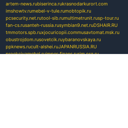
artem-news.ru
biserinca.ru
krasnodarkurort.com
imshowtv.ru
mebel-v-tule.ru
mobtopik.ru
pcsecurity.net.ru
tool-sib.ru
multimetrunit.ru
sp-tour.ru
fan-cs.ru
santeh-russia.ru
symbian9.net.ru
DSHAIR.RU
tmmotors.spb.ru
xjocuricopii.com
musavtomat.msk.ru
obustrojdom.ru
sovetcik.ru
ybaranovskaya.ru
ppknews.ru
cult-alshei.ru
JAPANRUSSIA.RU
proekciyamebel.ru
imper-finans.ru
rim.org.ru
glamourai.ru
brassminus.ru
zabor-pro.ru
ftn.pp.ru
dorogoe58.ru
laimengpacker.ru
kuzova-zapchasti.ru
sageerp.ru
taxodrom.ru
dsrazvitie.ru
hardcity.net.ru
ratinghomegames.ru
topservice25.ru
gubernyan.ru
gtglasslined.ru
ii4.ru
tssport.spb.ru
andorra24.com
blackwallstreet.ru
oboimos.ru
optim-doors.com.ru
ikuch.ru
nycr.org.ru
npa21.ru
vremya-ch.spb.ru
desert000.ru
ivtorgi.ru
ifiori.ru
catalog-statei.ru
dcv.org.ru
spetsmaster174.ru
ipkameryhiseeu.ru
dum26.ru
ruspol.spb.ru
fr-opendp.ru
kam-solnyshko.ru