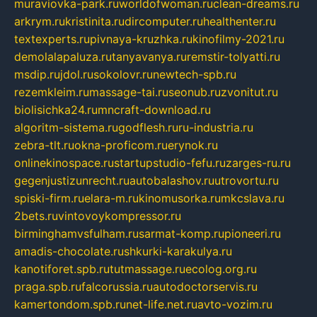
muraviovka-park.ru
worldofwoman.ru
clean-dreams.ru
arkrym.ru
kristinita.ru
dircomputer.ru
healthenter.ru
textexperts.ru
pivnaya-kruzhka.ru
kinofilmy-2021.ru
demolalapaluza.ru
tanyavanya.ru
remstir-tolyatti.ru
msdip.ru
jdol.ru
sokolovr.ru
newtech-spb.ru
rezemkleim.ru
massage-tai.ru
seonub.ru
zvonitut.ru
biolisichka24.ru
mncraft-download.ru
algoritm-sistema.ru
godflesh.ru
ru-industria.ru
zebra-tlt.ru
okna-proficom.ru
erynok.ru
onlinekinospace.ru
startupstudio-fefu.ru
zarges-ru.ru
gegenjustizunrecht.ru
autobalashov.ru
utrovortu.ru
spiski-firm.ru
elara-m.ru
kinomusorka.ru
mkcslava.ru
2bets.ru
vintovoykompressor.ru
birminghamvsfulham.ru
sarmat-komp.ru
pioneeri.ru
amadis-chocolate.ru
shkurki-karakulya.ru
kanotiforet.spb.ru
tutmassage.ru
ecolog.org.ru
praga.spb.ru
falcorussia.ru
autodoctorservis.ru
kamertondom.spb.ru
net-life.net.ru
avto-vozim.ru