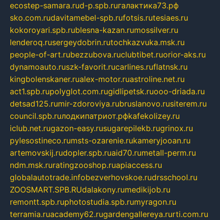
ecostep-samara.ru
d-p.spb.ru
галактика73.рф
sko.com.ru
davitamebel-spb.ru
fotsis.ru
tesiaes.ru
kokoroyari.spb.ru
blesna-kazan.ru
mossilver.ru
lenderoq.ru
sergeydobrin.ru
tochkazvuka.msk.ru
people-of-art.ru
bezzubova.ru
clubtibet.ru
orior-aks.ru
dynamoauto.ru
szk-favorit.ru
carlines.ru
flatnsk.ru
kingbolenskaner.ru
alex-motor.ru
astroline.net.ru
act1.spb.ru
polyglot.com.ru
gidlipetsk.ru
ooo-driada.ru
detsad125.ru
mir-zdoroviya.ru
bruslanovo.ru
siterem.ru
council.spb.ru
лодкипатриот.рф
kafekolizey.ru
iclub.net.ru
gazon-easy.ru
sugarepilekb.ru
grinox.ru
pylesostineco.ru
msts-ozarenie.ru
kameryjooan.ru
artemovskij.ru
dopler.spb.ru
aid70.ru
metall-perm.ru
ndm.msk.ru
ratingzooshop.ru
apiaccess.ru
globalautotrade.info
bezverhovskoe.ru
drsschool.ru
ZOOSMART.SPB.RU
dalakony.ru
medikijob.ru
remontt.spb.ru
photostudia.spb.ru
myragon.ru
terramia.ru
academy62.ru
gardengallereya.ru
rti.com.ru