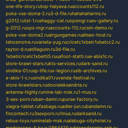
one-life-story.ru
top-halyava.ru
accounts112.ru
poka-vse-doma-2.ru
3-d-file.ru
hahahaharms.ru
g2012.ru
tst-1.ru
shaggy-cat.ru
opsmgr.ru
ev-gallery.ru
g-2012.ru
ops-mgr.ru
accounts-112.ru
csm-demo.ru
poka-vse-doma2.ru
airgungames.ru
allseo-host.ru
tehosmotre.ru
varieta-yug.ru
cricetc1xbetr1xbetcc2.ru
raytor-d.ru
atillagunn.ru
3d-file.ru
1xbeticricetc1xbetti5.ru
uafoot-statti.ru
e-abis1c.ru
store-brawl-stars.ru
kts-services.ru
dark-sand.ru
sindika-01.ru
sp-life.ru
x-legion.ru
sib-archives.ru
e-abis-1-c.ru
sindika01.ru
venda-festival.ru
store-brawlstars.ru
dooraleksandria.ru
antenna-highly.ru
mine-lab-msk.ru
1-mus.ru
3-sex-porn.ru
ban-damn.ru
purse-factory.ru
viagra-tablet.ru
fasbags.ru
adler-jun.ru
bandamn.ru
fincontech.ru
3sexporn.ru
1mus.ru
darksand.ru
rebus-toys.ru
minelab-msk.ru
alabuga-cityhotel.ru
medsprawo-4-ka.ru
2864420.ru
blagodarenie-spb.ru