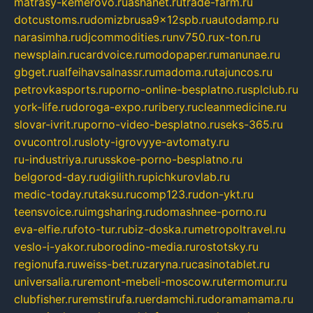
matrasy-kemerovo.ru
ashanet.ru
trade-farm.ru
dotcustoms.ru
domizbrusa9x12spb.ru
autodamp.ru
narasimha.ru
djcommodities.ru
nv750.ru
x-ton.ru
newsplain.ru
cardvoice.ru
modopaper.ru
manunae.ru
gbget.ru
alfeihavsalnassr.ru
madoma.ru
tajuncos.ru
petrovkasports.ru
porno-online-besplatno.ru
splclub.ru
york-life.ru
doroga-expo.ru
ribery.ru
cleanmedicine.ru
slovar-ivrit.ru
porno-video-besplatno.ru
seks-365.ru
ovucontrol.ru
sloty-igrovyye-avtomaty.ru
ru-industriya.ru
russkoe-porno-besplatno.ru
belgorod-day.ru
digilith.ru
pichkurovlab.ru
medic-today.ru
taksu.ru
comp123.ru
don-ykt.ru
teensvoice.ru
imgsharing.ru
domashnee-porno.ru
eva-elfie.ru
foto-tur.ru
biz-doska.ru
metropoltravel.ru
veslo-i-yakor.ru
borodino-media.ru
rostotsky.ru
regionufa.ru
weiss-bet.ru
zaryna.ru
casinotablet.ru
universalia.ru
remont-mebeli-moscow.ru
termomur.ru
clubfisher.ru
remstirufa.ru
erdamchi.ru
doramamama.ru