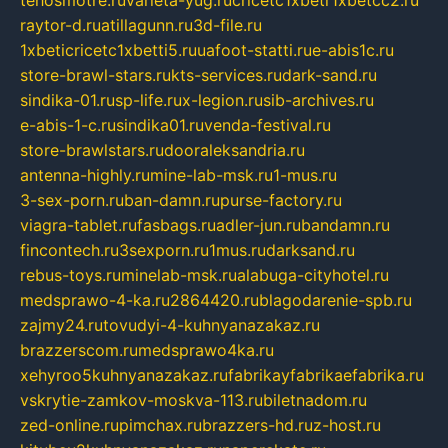
raytor-d.ru
atillagunn.ru
3d-file.ru
1xbeticricetc1xbetti5.ru
uafoot-statti.ru
e-abis1c.ru
store-brawl-stars.ru
kts-services.ru
dark-sand.ru
sindika-01.ru
sp-life.ru
x-legion.ru
sib-archives.ru
e-abis-1-c.ru
sindika01.ru
venda-festival.ru
store-brawlstars.ru
dooraleksandria.ru
antenna-highly.ru
mine-lab-msk.ru
1-mus.ru
3-sex-porn.ru
ban-damn.ru
purse-factory.ru
viagra-tablet.ru
fasbags.ru
adler-jun.ru
bandamn.ru
fincontech.ru
3sexporn.ru
1mus.ru
darksand.ru
rebus-toys.ru
minelab-msk.ru
alabuga-cityhotel.ru
medsprawo-4-ka.ru
2864420.ru
blagodarenie-spb.ru
zajmy24.ru
tovudyi-4-kuhnyanazakaz.ru
brazzerscom.ru
medsprawo4ka.ru
xehyroo5kuhnyanazakaz.ru
fabrikayfabrikaefabrika.ru
vskrytie-zamkov-moskva-113.ru
biletnadom.ru
zed-online.ru
pimchax.ru
brazzers-hd.ru
z-host.ru