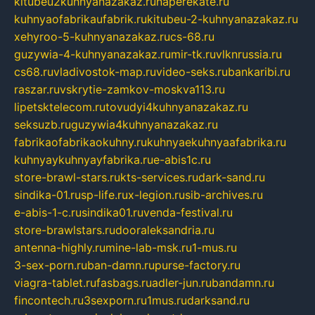
kitubeu2kuhnyanazakaz.ru
naperekate.ru
kuhnyaofabrikaufabrik.ru
kitubeu-2-kuhnyanazakaz.ru
xehyroo-5-kuhnyanazakaz.ru
cs-68.ru
guzywia-4-kuhnyanazakaz.ru
mir-tk.ru
vlknrussia.ru
cs68.ru
vladivostok-map.ru
video-seks.ru
bankaribi.ru
raszar.ru
vskrytie-zamkov-moskva113.ru
lipetsktelecom.ru
tovudyi4kuhnyanazakaz.ru
seksuzb.ru
guzywia4kuhnyanazakaz.ru
fabrikaofabrikaokuhny.ru
kuhnyaekuhnyaafabrika.ru
kuhnyaykuhnyayfabrika.ru
e-abis1c.ru
store-brawl-stars.ru
kts-services.ru
dark-sand.ru
sindika-01.ru
sp-life.ru
x-legion.ru
sib-archives.ru
e-abis-1-c.ru
sindika01.ru
venda-festival.ru
store-brawlstars.ru
dooraleksandria.ru
antenna-highly.ru
mine-lab-msk.ru
1-mus.ru
3-sex-porn.ru
ban-damn.ru
purse-factory.ru
viagra-tablet.ru
fasbags.ru
adler-jun.ru
bandamn.ru
fincontech.ru
3sexporn.ru
1mus.ru
darksand.ru