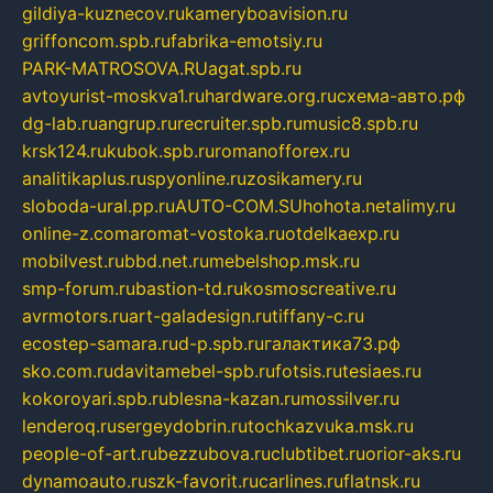
gildiya-kuznecov.ru
kameryboavision.ru
griffoncom.spb.ru
fabrika-emotsiy.ru
PARK-MATROSOVA.RU
agat.spb.ru
avtoyurist-moskva1.ru
hardware.org.ru
схема-авто.рф
dg-lab.ru
angrup.ru
recruiter.spb.ru
music8.spb.ru
krsk124.ru
kubok.spb.ru
romanofforex.ru
analitikaplus.ru
spyonline.ru
zosikamery.ru
sloboda-ural.pp.ru
AUTO-COM.SU
hohota.net
alimy.ru
online-z.com
aromat-vostoka.ru
otdelkaexp.ru
mobilvest.ru
bbd.net.ru
mebelshop.msk.ru
smp-forum.ru
bastion-td.ru
kosmoscreative.ru
avrmotors.ru
art-galadesign.ru
tiffany-c.ru
ecostep-samara.ru
d-p.spb.ru
галактика73.рф
sko.com.ru
davitamebel-spb.ru
fotsis.ru
tesiaes.ru
kokoroyari.spb.ru
blesna-kazan.ru
mossilver.ru
lenderoq.ru
sergeydobrin.ru
tochkazvuka.msk.ru
people-of-art.ru
bezzubova.ru
clubtibet.ru
orior-aks.ru
dynamoauto.ru
szk-favorit.ru
carlines.ru
flatnsk.ru