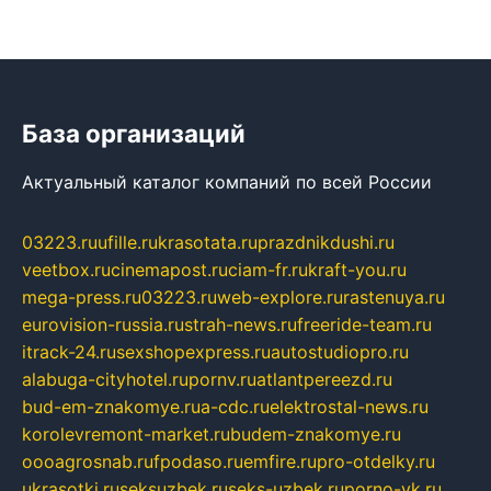
База организаций
Актуальный каталог компаний по всей России
03223.ru
ufille.ru
krasotata.ru
prazdnikdushi.ru
veetbox.ru
cinemapost.ru
ciam-fr.ru
kraft-you.ru
mega-press.ru
03223.ru
web-explore.ru
rastenuya.ru
eurovision-russia.ru
strah-news.ru
freeride-team.ru
itrack-24.ru
sexshopexpress.ru
autostudiopro.ru
alabuga-cityhotel.ru
pornv.ru
atlantpereezd.ru
bud-em-znakomye.ru
a-cdc.ru
elektrostal-news.ru
korolevremont-market.ru
budem-znakomye.ru
oooagrosnab.ru
fpodaso.ru
emfire.ru
pro-otdelky.ru
ukrasotki.ru
seksuzbek.ru
seks-uzbek.ru
porno-vk.ru