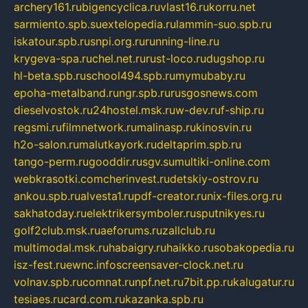
archery161.ru
bigencyclica.ru
vlast16.ru
korru.net
sarmiento.spb.su
extelopedia.ru
lammin-suo.spb.ru
iskatour.spb.ru
snpi.org.ru
running-line.ru
krygeva-spa.ru
chel.net.ru
rust-loco.ru
dugshop.ru
hl-beta.spb.ru
school494.spb.ru
mymubaby.ru
epoha-metalband.ru
ngr.spb.ru
rusgosnews.com
dieselvostok.ru
24hostel.msk.ru
w-dev.ru
f-ship.ru
regsmi.ru
filmnetwork.ru
malinasp.ru
kinosvin.ru
h2o-salon.ru
malutkayork.ru
deltaprim.spb.ru
tango-perm.ru
gooddir.ru
sgv.su
multiki-online.com
webkrasotki.com
cherinvest.ru
detskiy-ostrov.ru
ankou.spb.ru
alvesta1.ru
pdf-creator.ru
nix-files.org.ru
sakhatoday.ru
elektrikersymboler.ru
sputnikyes.ru
golf2club.msk.ru
aeforums.ru
zallclub.ru
multimodal.msk.ru
habaigry.ru
haikko.ru
sobakopedia.ru
isz-fest.ru
ewnc.info
screensaver-clock.net.ru
volnav.spb.ru
comnat.ru
npf.net.ru
7bit.pp.ru
kalugatur.ru
tesiaes.ru
card.com.ru
kazanka.spb.ru