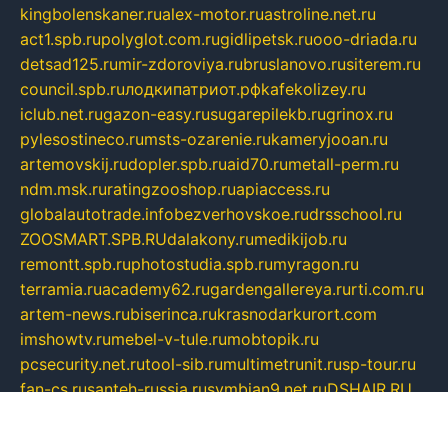
kingbolenskaner.ru
alex-motor.ru
astroline.net.ru
act1.spb.ru
polyglot.com.ru
gidlipetsk.ru
ooo-driada.ru
detsad125.ru
mir-zdoroviya.ru
bruslanovo.ru
siterem.ru
council.spb.ru
лодкипатриот.рф
kafekolizey.ru
iclub.net.ru
gazon-easy.ru
sugarepilekb.ru
grinox.ru
pylesostineco.ru
msts-ozarenie.ru
kameryjooan.ru
artemovskij.ru
dopler.spb.ru
aid70.ru
metall-perm.ru
ndm.msk.ru
ratingzooshop.ru
apiaccess.ru
globalautotrade.info
bezverhovskoe.ru
drsschool.ru
ZOOSMART.SPB.RU
dalakony.ru
medikijob.ru
remontt.spb.ru
photostudia.spb.ru
myragon.ru
terramia.ru
academy62.ru
gardengallereya.ru
rti.com.ru
artem-news.ru
biserinca.ru
krasnodarkurort.com
imshowtv.ru
mebel-v-tule.ru
mobtopik.ru
pcsecurity.net.ru
tool-sib.ru
multimetrunit.ru
sp-tour.ru
fan-cs.ru
santeh-russia.ru
symbian9.net.ru
DSHAIR.RU
tmmotors.spb.ru
xjocuricopii.com
musavtomat.msk.ru
obustrojdom.ru
sovetcik.ru
ybaranovskaya.ru