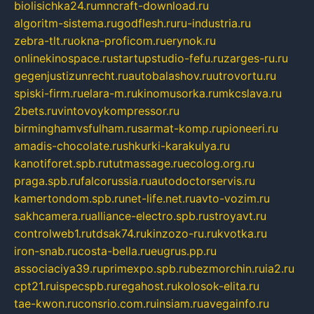
biolisichka24.ru
mncraft-download.ru
algoritm-sistema.ru
godflesh.ru
ru-industria.ru
zebra-tlt.ru
okna-proficom.ru
erynok.ru
onlinekinospace.ru
startupstudio-fefu.ru
zarges-ru.ru
gegenjustizunrecht.ru
autobalashov.ru
utrovortu.ru
spiski-firm.ru
elara-m.ru
kinomusorka.ru
mkcslava.ru
2bets.ru
vintovoykompressor.ru
birminghamvsfulham.ru
sarmat-komp.ru
pioneeri.ru
amadis-chocolate.ru
shkurki-karakulya.ru
kanotiforet.spb.ru
tutmassage.ru
ecolog.org.ru
praga.spb.ru
falcorussia.ru
autodoctorservis.ru
kamertondom.spb.ru
net-life.net.ru
avto-vozim.ru
sakhcamera.ru
alliance-electro.spb.ru
stroyavt.ru
controlweb1.ru
tdsak74.ru
kinzozo-ru.ru
kvotka.ru
iron-snab.ru
costa-bella.ru
eugrus.pp.ru
associaciya39.ru
primexpo.spb.ru
bezmorchin.ru
ia2.ru
cpt21.ru
ispecspb.ru
regahost.ru
kolosok-elita.ru
tae-kwon.ru
consrio.com.ru
insiam.ru
avegainfo.ru