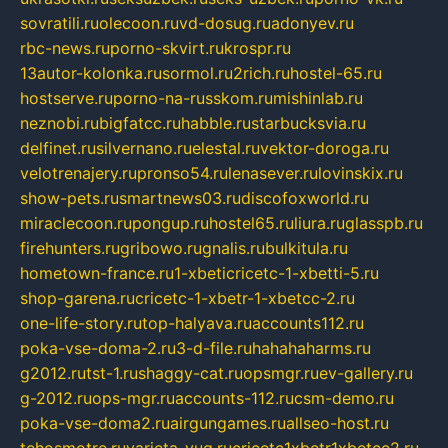
sovratili.ru
olecoon.ru
vd-dosug.ru
adonyev.ru
rbc-news.ru
porno-skvirt.ru
krospr.ru
13autor-kolonka.ru
sormol.ru
2rich.ru
hostel-65.ru
hostserve.ru
porno-na-russkom.ru
mishinlab.ru
neznobi.ru
bigfatcc.ru
habble.ru
starbucksvia.ru
delfinet.ru
silvernano.ru
elestal.ru
vektor-doroga.ru
velotrenajery.ru
pronso54.ru
lenasever.ru
lovinskix.ru
show-pets.ru
smartnews03.ru
discofoxworld.ru
miraclecoon.ru
pongup.ru
hostel65.ru
liura.ru
glasspb.ru
firehunters.ru
gribowo.ru
gnalis.ru
bulkitula.ru
hometown-france.ru
1-xbeticricetc-1-xbetti-5.ru
shop-garena.ru
cricetc-1-xbetr-1-xbetcc-2.ru
one-life-story.ru
top-halyava.ru
accounts112.ru
poka-vse-doma-2.ru
3-d-file.ru
hahahaharms.ru
g2012.ru
tst-1.ru
shaggy-cat.ru
opsmgr.ru
ev-gallery.ru
g-2012.ru
ops-mgr.ru
accounts-112.ru
csm-demo.ru
poka-vse-doma2.ru
airgungames.ru
allseo-host.ru
tehosmotre.ru
varieta-yug.ru
cricetc1xbetr1xbetcc2.ru