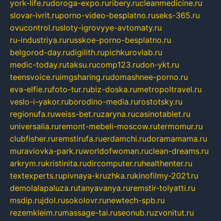
york-life.ru
doroga-expo.ru
ribery.ru
cleanmedicine.ru
slovar-ivrit.ru
porno-video-besplatno.ru
seks-365.ru
ovucontrol.ru
sloty-igrovyye-avtomaty.ru
ru-industriya.ru
russkoe-porno-besplatno.ru
belgorod-day.ru
digilith.ru
pichkurovlab.ru
medic-today.ru
taksu.ru
comp123.ru
don-ykt.ru
teensvoice.ru
imgsharing.ru
domashnee-porno.ru
eva-elfie.ru
foto-tur.ru
biz-doska.ru
metropoltravel.ru
veslo-i-yakor.ru
borodino-media.ru
rostotsky.ru
regionufa.ru
weiss-bet.ru
zaryna.ru
casinotablet.ru
universalia.ru
remont-mebeli-moscow.ru
termomur.ru
clubfisher.ru
remstirufa.ru
erdamchi.ru
doramamama.ru
muraviovka-park.ru
worldofwoman.ru
clean-dreams.ru
arkrym.ru
kristinita.ru
dircomputer.ru
healthenter.ru
textexperts.ru
pivnaya-kruzhka.ru
kinofilmy-2021.ru
demolalapaluza.ru
tanyavanya.ru
remstir-tolyatti.ru
msdip.ru
jdol.ru
sokolovr.ru
newtech-spb.ru
rezemkleim.ru
massage-tai.ru
seonub.ru
zvonitut.ru