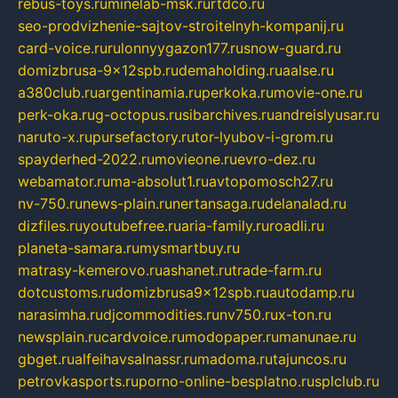
rebus-toys.ru
minelab-msk.ru
rtdco.ru
seo-prodvizhenie-sajtov-stroitelnyh-kompanij.ru
card-voice.ru
rulonnyygazon177.ru
snow-guard.ru
domizbrusa-9x12spb.ru
demaholding.ru
aalse.ru
a380club.ru
argentinamia.ru
perkoka.ru
movie-one.ru
perk-oka.ru
g-octopus.ru
sibarchives.ru
andreislyusar.ru
naruto-x.ru
pursefactory.ru
tor-lyubov-i-grom.ru
spayderhed-2022.ru
movieone.ru
evro-dez.ru
webamator.ru
ma-absolut1.ru
avtopomosch27.ru
nv-750.ru
news-plain.ru
nertansaga.ru
delanalad.ru
dizfiles.ru
youtubefree.ru
aria-family.ru
roadli.ru
planeta-samara.ru
mysmartbuy.ru
matrasy-kemerovo.ru
ashanet.ru
trade-farm.ru
dotcustoms.ru
domizbrusa9x12spb.ru
autodamp.ru
narasimha.ru
djcommodities.ru
nv750.ru
x-ton.ru
newsplain.ru
cardvoice.ru
modopaper.ru
manunae.ru
gbget.ru
alfeihavsalnassr.ru
madoma.ru
tajuncos.ru
petrovkasports.ru
porno-online-besplatno.ru
splclub.ru