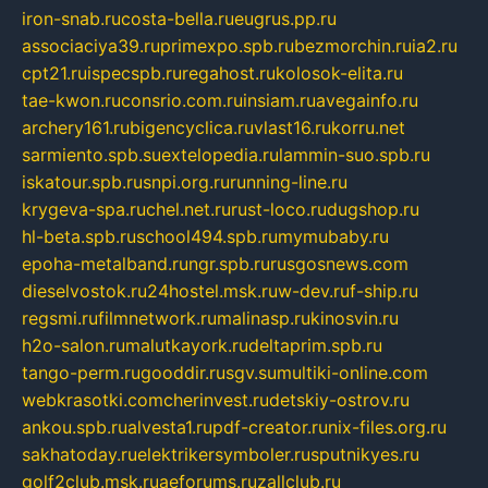
iron-snab.ru
costa-bella.ru
eugrus.pp.ru
associaciya39.ru
primexpo.spb.ru
bezmorchin.ru
ia2.ru
cpt21.ru
ispecspb.ru
regahost.ru
kolosok-elita.ru
tae-kwon.ru
consrio.com.ru
insiam.ru
avegainfo.ru
archery161.ru
bigencyclica.ru
vlast16.ru
korru.net
sarmiento.spb.su
extelopedia.ru
lammin-suo.spb.ru
iskatour.spb.ru
snpi.org.ru
running-line.ru
krygeva-spa.ru
chel.net.ru
rust-loco.ru
dugshop.ru
hl-beta.spb.ru
school494.spb.ru
mymubaby.ru
epoha-metalband.ru
ngr.spb.ru
rusgosnews.com
dieselvostok.ru
24hostel.msk.ru
w-dev.ru
f-ship.ru
regsmi.ru
filmnetwork.ru
malinasp.ru
kinosvin.ru
h2o-salon.ru
malutkayork.ru
deltaprim.spb.ru
tango-perm.ru
gooddir.ru
sgv.su
multiki-online.com
webkrasotki.com
cherinvest.ru
detskiy-ostrov.ru
ankou.spb.ru
alvesta1.ru
pdf-creator.ru
nix-files.org.ru
sakhatoday.ru
elektrikersymboler.ru
sputnikyes.ru
golf2club.msk.ru
aeforums.ru
zallclub.ru