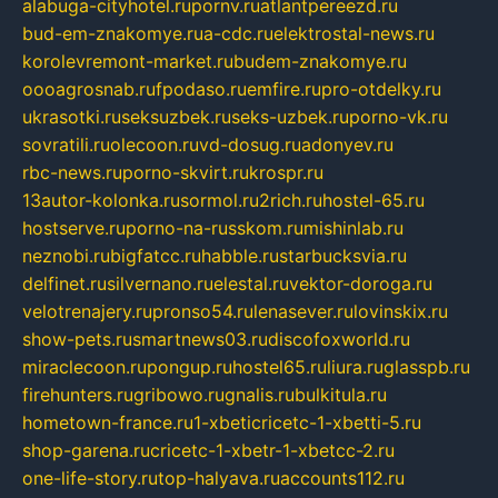
alabuga-cityhotel.ru
pornv.ru
atlantpereezd.ru
bud-em-znakomye.ru
a-cdc.ru
elektrostal-news.ru
korolevremont-market.ru
budem-znakomye.ru
oooagrosnab.ru
fpodaso.ru
emfire.ru
pro-otdelky.ru
ukrasotki.ru
seksuzbek.ru
seks-uzbek.ru
porno-vk.ru
sovratili.ru
olecoon.ru
vd-dosug.ru
adonyev.ru
rbc-news.ru
porno-skvirt.ru
krospr.ru
13autor-kolonka.ru
sormol.ru
2rich.ru
hostel-65.ru
hostserve.ru
porno-na-russkom.ru
mishinlab.ru
neznobi.ru
bigfatcc.ru
habble.ru
starbucksvia.ru
delfinet.ru
silvernano.ru
elestal.ru
vektor-doroga.ru
velotrenajery.ru
pronso54.ru
lenasever.ru
lovinskix.ru
show-pets.ru
smartnews03.ru
discofoxworld.ru
miraclecoon.ru
pongup.ru
hostel65.ru
liura.ru
glasspb.ru
firehunters.ru
gribowo.ru
gnalis.ru
bulkitula.ru
hometown-france.ru
1-xbeticricetc-1-xbetti-5.ru
shop-garena.ru
cricetc-1-xbetr-1-xbetcc-2.ru
one-life-story.ru
top-halyava.ru
accounts112.ru