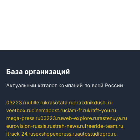
База организаций
Актуальный каталог компаний по всей России
03223.ru
ufille.ru
krasotata.ru
prazdnikdushi.ru
veetbox.ru
cinemapost.ru
ciam-fr.ru
kraft-you.ru
mega-press.ru
03223.ru
web-explore.ru
rastenuya.ru
eurovision-russia.ru
strah-news.ru
freeride-team.ru
itrack-24.ru
sexshopexpress.ru
autostudiopro.ru