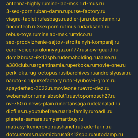
antenna-highly.ru
mine-lab-msk.ru
1-mus.ru
3-sex-porn.ru
ban-damn.ru
purse-factory.ru
viagra-tablet.ru
fasbags.ru
adler-jun.ru
bandamn.ru
fincontech.ru
3sexporn.ru
1mus.ru
darksand.ru
rebus-toys.ru
minelab-msk.ru
rtdco.ru
seo-prodvizhenie-sajtov-stroitelnyh-kompanij.ru
card-voice.ru
rulonnyygazon177.ru
snow-guard.ru
domizbrusa-9x12spb.ru
demaholding.ru
aalse.ru
a380club.ru
argentinamia.ru
perkoka.ru
movie-one.ru
perk-oka.ru
g-octopus.ru
sibarchives.ru
andreislyusar.ru
naruto-x.ru
pursefactory.ru
tor-lyubov-i-grom.ru
spayderhed-2022.ru
movieone.ru
evro-dez.ru
webamator.ru
ma-absolut1.ru
avtopomosch27.ru
nv-750.ru
news-plain.ru
nertansaga.ru
delanalad.ru
dizfiles.ru
youtubefree.ru
aria-family.ru
roadli.ru
planeta-samara.ru
mysmartbuy.ru
matrasy-kemerovo.ru
ashanet.ru
trade-farm.ru
dotcustoms.ru
domizbrusa9x12spb.ru
autodamp.ru