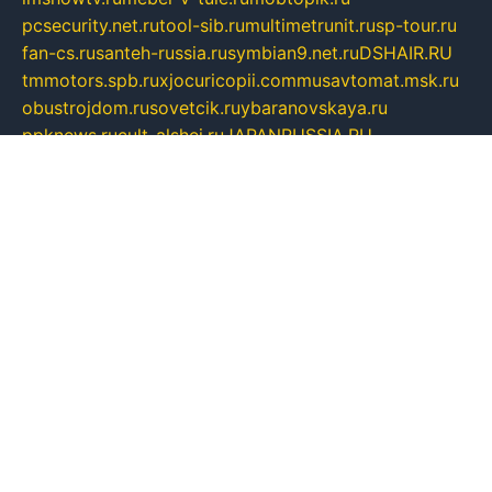
pcsecurity.net.ru
tool-sib.ru
multimetrunit.ru
sp-tour.ru
fan-cs.ru
santeh-russia.ru
symbian9.net.ru
DSHAIR.RU
tmmotors.spb.ru
xjocuricopii.com
musavtomat.msk.ru
obustrojdom.ru
sovetcik.ru
ybaranovskaya.ru
ppknews.ru
cult-alshei.ru
JAPANRUSSIA.RU
proekciyamebel.ru
imper-finans.ru
rim.org.ru
glamourai.ru
brassminus.ru
zabor-pro.ru
ftn.pp.ru
dorogoe58.ru
laimengpacker.ru
kuzova-zapchasti.ru
sageerp.ru
taxodrom.ru
dsrazvitie.ru
hardcity.net.ru
ratinghomegames.ru
topservice25.ru
gubernyan.ru
gtglasslined.ru
ii4.ru
tssport.spb.ru
andorra24.com
blackwallstreet.ru
oboimos.ru
optim-doors.com.ru
ikuch.ru
nycr.org.ru
npa21.ru
vremya-ch.spb.ru
desert000.ru
ivtorgi.ru
ifiori.ru
catalog-statei.ru
dcv.org.ru
spetsmaster174.ru
ipkameryhiseeu.ru
dum26.ru
ruspol.spb.ru
fr-opendp.ru
kam-solnyshko.ru
cheyenne-arapaho.ru
sevzapmetal.spb.ru