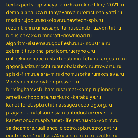
textexperts.ru
pivnaya-kruzhka.ru
kinofilmy-2021.ru
demolalapaluza.ru
tanyavanya.ru
remstir-tolyatti.ru
msdip.ru
jdol.ru
sokolovr.ru
newtech-spb.ru
rezemkleim.ru
massage-tai.ru
seonub.ru
zvonitut.ru
biolisichka24.ru
mncraft-download.ru
algoritm-sistema.ru
godflesh.ru
ru-industria.ru
zebra-tlt.ru
okna-proficom.ru
erynok.ru
onlinekinospace.ru
startupstudio-fefu.ru
zarges-ru.ru
gegenjustizunrecht.ru
autobalashov.ru
utrovortu.ru
spiski-firm.ru
elara-m.ru
kinomusorka.ru
mkcslava.ru
2bets.ru
vintovoykompressor.ru
birminghamvsfulham.ru
sarmat-komp.ru
pioneeri.ru
amadis-chocolate.ru
shkurki-karakulya.ru
kanotiforet.spb.ru
tutmassage.ru
ecolog.org.ru
praga.spb.ru
falcorussia.ru
autodoctorservis.ru
kamertondom.spb.ru
net-life.net.ru
avto-vozim.ru
sakhcamera.ru
alliance-electro.spb.ru
stroyavt.ru
controlweb1.ru
tdsak74.ru
kinzozo-ru.ru
kvotka.ru