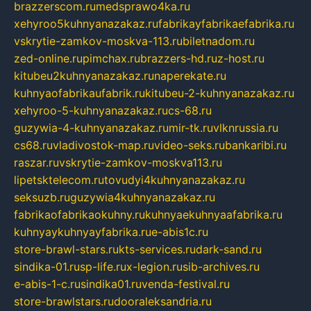
brazzerscom.ru
medsprawo4ka.ru
xehyroo5kuhnyanazakaz.ru
fabrikayfabrikaefabrika.ru
vskrytie-zamkov-moskva-113.ru
biletnadom.ru
zed-online.ru
pimchax.ru
brazzers-hd.ru
z-host.ru
kitubeu2kuhnyanazakaz.ru
naperekate.ru
kuhnyaofabrikaufabrik.ru
kitubeu-2-kuhnyanazakaz.ru
xehyroo-5-kuhnyanazakaz.ru
cs-68.ru
guzywia-4-kuhnyanazakaz.ru
mir-tk.ru
vlknrussia.ru
cs68.ru
vladivostok-map.ru
video-seks.ru
bankaribi.ru
raszar.ru
vskrytie-zamkov-moskva113.ru
lipetsktelecom.ru
tovudyi4kuhnyanazakaz.ru
seksuzb.ru
guzywia4kuhnyanazakaz.ru
fabrikaofabrikaokuhny.ru
kuhnyaekuhnyaafabrika.ru
kuhnyaykuhnyayfabrika.ru
e-abis1c.ru
store-brawl-stars.ru
kts-services.ru
dark-sand.ru
sindika-01.ru
sp-life.ru
x-legion.ru
sib-archives.ru
e-abis-1-c.ru
sindika01.ru
venda-festival.ru
store-brawlstars.ru
dooraleksandria.ru