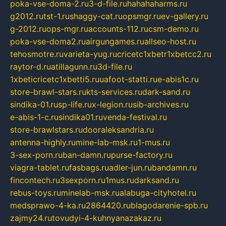
poka-vse-doma-2.ru
3-d-file.ru
hahahaharms.ru
g2012.ru
tst-1.ru
shaggy-cat.ru
opsmgr.ru
ev-gallery.ru
g-2012.ru
ops-mgr.ru
accounts-112.ru
csm-demo.ru
poka-vse-doma2.ru
airgungames.ru
allseo-host.ru
tehosmotre.ru
varieta-yug.ru
cricetc1xbetr1xbetcc2.ru
raytor-d.ru
atillagunn.ru
3d-file.ru
1xbeticricetc1xbetti5.ru
uafoot-statti.ru
e-abis1c.ru
store-brawl-stars.ru
kts-services.ru
dark-sand.ru
sindika-01.ru
sp-life.ru
x-legion.ru
sib-archives.ru
e-abis-1-c.ru
sindika01.ru
venda-festival.ru
store-brawlstars.ru
dooraleksandria.ru
antenna-highly.ru
mine-lab-msk.ru
1-mus.ru
3-sex-porn.ru
ban-damn.ru
purse-factory.ru
viagra-tablet.ru
fasbags.ru
adler-jun.ru
bandamn.ru
fincontech.ru
3sexporn.ru
1mus.ru
darksand.ru
rebus-toys.ru
minelab-msk.ru
alabuga-cityhotel.ru
medsprawo-4-ka.ru
2864420.ru
blagodarenie-spb.ru
zajmy24.ru
tovudyi-4-kuhnyanazakaz.ru