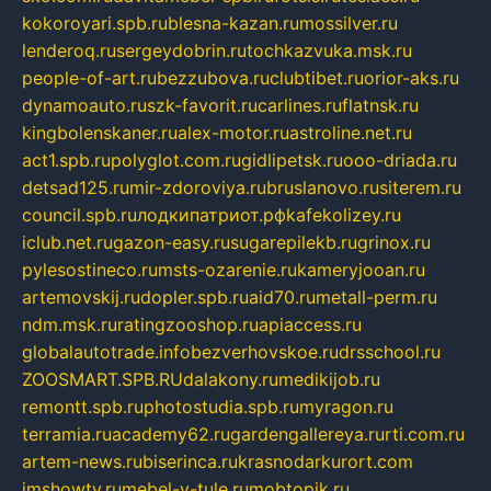
kokoroyari.spb.ru
blesna-kazan.ru
mossilver.ru
lenderoq.ru
sergeydobrin.ru
tochkazvuka.msk.ru
people-of-art.ru
bezzubova.ru
clubtibet.ru
orior-aks.ru
dynamoauto.ru
szk-favorit.ru
carlines.ru
flatnsk.ru
kingbolenskaner.ru
alex-motor.ru
astroline.net.ru
act1.spb.ru
polyglot.com.ru
gidlipetsk.ru
ooo-driada.ru
detsad125.ru
mir-zdoroviya.ru
bruslanovo.ru
siterem.ru
council.spb.ru
лодкипатриот.рф
kafekolizey.ru
iclub.net.ru
gazon-easy.ru
sugarepilekb.ru
grinox.ru
pylesostineco.ru
msts-ozarenie.ru
kameryjooan.ru
artemovskij.ru
dopler.spb.ru
aid70.ru
metall-perm.ru
ndm.msk.ru
ratingzooshop.ru
apiaccess.ru
globalautotrade.info
bezverhovskoe.ru
drsschool.ru
ZOOSMART.SPB.RU
dalakony.ru
medikijob.ru
remontt.spb.ru
photostudia.spb.ru
myragon.ru
terramia.ru
academy62.ru
gardengallereya.ru
rti.com.ru
artem-news.ru
biserinca.ru
krasnodarkurort.com
imshowtv.ru
mebel-v-tule.ru
mobtopik.ru