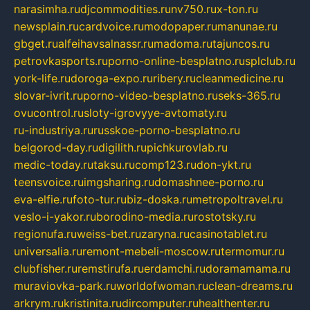
narasimha.ru
djcommodities.ru
nv750.ru
x-ton.ru
newsplain.ru
cardvoice.ru
modopaper.ru
manunae.ru
gbget.ru
alfeihavsalnassr.ru
madoma.ru
tajuncos.ru
petrovkasports.ru
porno-online-besplatno.ru
splclub.ru
york-life.ru
doroga-expo.ru
ribery.ru
cleanmedicine.ru
slovar-ivrit.ru
porno-video-besplatno.ru
seks-365.ru
ovucontrol.ru
sloty-igrovyye-avtomaty.ru
ru-industriya.ru
russkoe-porno-besplatno.ru
belgorod-day.ru
digilith.ru
pichkurovlab.ru
medic-today.ru
taksu.ru
comp123.ru
don-ykt.ru
teensvoice.ru
imgsharing.ru
domashnee-porno.ru
eva-elfie.ru
foto-tur.ru
biz-doska.ru
metropoltravel.ru
veslo-i-yakor.ru
borodino-media.ru
rostotsky.ru
regionufa.ru
weiss-bet.ru
zaryna.ru
casinotablet.ru
universalia.ru
remont-mebeli-moscow.ru
termomur.ru
clubfisher.ru
remstirufa.ru
erdamchi.ru
doramamama.ru
muraviovka-park.ru
worldofwoman.ru
clean-dreams.ru
arkrym.ru
kristinita.ru
dircomputer.ru
healthenter.ru