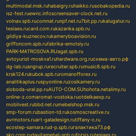
multimodal.msk.ru
habaigry.ru
haikko.ru
sobakopedia.ru
isz-fest.ru
ewnc.info
screensaver-clock.net.ru
volnav.spb.ru
comnat.ru
npf.net.ru
7bit.pp.ru
kalugatur.ru
tesiaes.ru
card.com.ru
kazanka.spb.ru
gildiya-kuznecov.ru
kameryboavision.ru
griffoncom.spb.ru
fabrika-emotsiy.ru
PARK-MATROSOVA.RU
agat.spb.ru
avtoyurist-moskva1.ru
hardware.org.ru
схема-авто.рф
dg-lab.ru
angrup.ru
recruiter.spb.ru
music8.spb.ru
krsk124.ru
kubok.spb.ru
romanofforex.ru
analitikaplus.ru
spyonline.ru
zosikamery.ru
sloboda-ural.pp.ru
AUTO-COM.SU
hohota.net
alimy.ru
online-z.com
aromat-vostoka.ru
otdelkaexp.ru
mobilvest.ru
bbd.net.ru
mebelshop.msk.ru
smp-forum.ru
bastion-td.ru
kosmoscreative.ru
avrmotors.ru
art-galadesign.ru
tiffany-c.ru
ecostep-samara.ru
d-p.spb.ru
галактика73.рф
sko.com.ru
davitamebel-spb.ru
fotsis.ru
tesiaes.ru