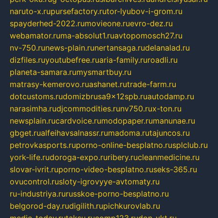
naruto-x.ru
pursefactory.ru
tor-lyubov-i-grom.ru
spayderhed-2022.ru
movieone.ru
evro-dez.ru
webamator.ru
ma-absolut1.ru
avtopomosch27.ru
nv-750.ru
news-plain.ru
nertansaga.ru
delanalad.ru
dizfiles.ru
youtubefree.ru
aria-family.ru
roadli.ru
planeta-samara.ru
mysmartbuy.ru
matrasy-kemerovo.ru
ashanet.ru
trade-farm.ru
dotcustoms.ru
domizbrusa9x12spb.ru
autodamp.ru
narasimha.ru
djcommodities.ru
nv750.ru
x-ton.ru
newsplain.ru
cardvoice.ru
modopaper.ru
manunae.ru
gbget.ru
alfeihavsalnassr.ru
madoma.ru
tajuncos.ru
petrovkasports.ru
porno-online-besplatno.ru
splclub.ru
york-life.ru
doroga-expo.ru
ribery.ru
cleanmedicine.ru
slovar-ivrit.ru
porno-video-besplatno.ru
seks-365.ru
ovucontrol.ru
sloty-igrovyye-avtomaty.ru
ru-industriya.ru
russkoe-porno-besplatno.ru
belgorod-day.ru
digilith.ru
pichkurovlab.ru