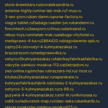
store-brawlstars.ru
dooraleksandria.ru
antenna-highly.ru
mine-lab-msk.ru
1-mus.ru
3-sex-porn.ru
ban-damn.ru
purse-factory.ru
viagra-tablet.ru
fasbags.ru
adler-jun.ru
bandamn.ru
fincontech.ru
3sexporn.ru
1mus.ru
darksand.ru
rebus-toys.ru
minelab-msk.ru
alabuga-cityhotel.ru
medsprawo-4-ka.ru
2864420.ru
blagodarenie-spb.ru
zajmy24.ru
tovudyi-4-kuhnyanazakaz.ru
brazzerscom.ru
medsprawo4ka.ru
xehyroo5kuhnyanazakaz.ru
fabrikayfabrikaefabrika.ru
vskrytie-zamkov-moskva-113.ru
biletnadom.ru
zed-online.ru
pimchax.ru
brazzers-hd.ru
z-host.ru
kitubeu2kuhnyanazakaz.ru
naperekate.ru
kuhnyaofabrikaufabrik.ru
kitubeu-2-kuhnyanazakaz.ru
xehyroo-5-kuhnyanazakaz.ru
cs-68.ru
guzywia-4-kuhnyanazakaz.ru
mir-tk.ru
vlknrussia.ru
cs68.ru
vladivostok-map.ru
video-seks.ru
bankaribi.ru
raszar.ru
vskrytie-zamkov-moskva113.ru