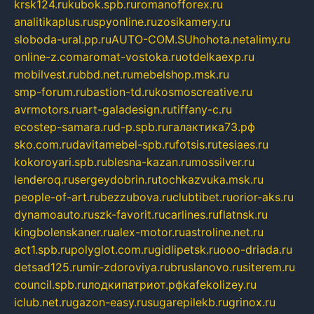
krsk124.ru
kubok.spb.ru
romanofforex.ru
analitikaplus.ru
spyonline.ru
zosikamery.ru
sloboda-ural.pp.ru
AUTO-COM.SU
hohota.net
alimy.ru
online-z.com
aromat-vostoka.ru
otdelkaexp.ru
mobilvest.ru
bbd.net.ru
mebelshop.msk.ru
smp-forum.ru
bastion-td.ru
kosmoscreative.ru
avrmotors.ru
art-galadesign.ru
tiffany-c.ru
ecostep-samara.ru
d-p.spb.ru
галактика73.рф
sko.com.ru
davitamebel-spb.ru
fotsis.ru
tesiaes.ru
kokoroyari.spb.ru
blesna-kazan.ru
mossilver.ru
lenderoq.ru
sergeydobrin.ru
tochkazvuka.msk.ru
people-of-art.ru
bezzubova.ru
clubtibet.ru
orior-aks.ru
dynamoauto.ru
szk-favorit.ru
carlines.ru
flatnsk.ru
kingbolenskaner.ru
alex-motor.ru
astroline.net.ru
act1.spb.ru
polyglot.com.ru
gidlipetsk.ru
ooo-driada.ru
detsad125.ru
mir-zdoroviya.ru
bruslanovo.ru
siterem.ru
council.spb.ru
лодкипатриот.рф
kafekolizey.ru
iclub.net.ru
gazon-easy.ru
sugarepilekb.ru
grinox.ru