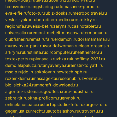
medic-today.ru
taksu.ru
comp123.ru
don-ykt.ru
teensvoice.ru
imgsharing.ru
domashnee-porno.ru
eva-elfie.ru
foto-tur.ru
biz-doska.ru
metropoltravel.ru
veslo-i-yakor.ru
borodino-media.ru
rostotsky.ru
regionufa.ru
weiss-bet.ru
zaryna.ru
casinotablet.ru
universalia.ru
remont-mebeli-moscow.ru
termomur.ru
clubfisher.ru
remstirufa.ru
erdamchi.ru
doramamama.ru
muraviovka-park.ru
worldofwoman.ru
clean-dreams.ru
arkrym.ru
kristinita.ru
dircomputer.ru
healthenter.ru
textexperts.ru
pivnaya-kruzhka.ru
kinofilmy-2021.ru
demolalapaluza.ru
tanyavanya.ru
remstir-tolyatti.ru
msdip.ru
jdol.ru
sokolovr.ru
newtech-spb.ru
rezemkleim.ru
massage-tai.ru
seonub.ru
zvonitut.ru
biolisichka24.ru
mncraft-download.ru
algoritm-sistema.ru
godflesh.ru
ru-industria.ru
zebra-tlt.ru
okna-proficom.ru
erynok.ru
onlinekinospace.ru
startupstudio-fefu.ru
zarges-ru.ru
gegenjustizunrecht.ru
autobalashov.ru
utrovortu.ru