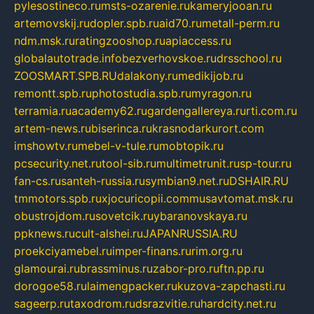
pylesostineco.ru
msts-ozarenie.ru
kameryjooan.ru
artemovskij.ru
dopler.spb.ru
aid70.ru
metall-perm.ru
ndm.msk.ru
ratingzooshop.ru
apiaccess.ru
globalautotrade.info
bezverhovskoe.ru
drsschool.ru
ZOOSMART.SPB.RU
dalakony.ru
medikijob.ru
remontt.spb.ru
photostudia.spb.ru
myragon.ru
terramia.ru
academy62.ru
gardengallereya.ru
rti.com.ru
artem-news.ru
biserinca.ru
krasnodarkurort.com
imshowtv.ru
mebel-v-tule.ru
mobtopik.ru
pcsecurity.net.ru
tool-sib.ru
multimetrunit.ru
sp-tour.ru
fan-cs.ru
santeh-russia.ru
symbian9.net.ru
DSHAIR.RU
tmmotors.spb.ru
xjocuricopii.com
musavtomat.msk.ru
obustrojdom.ru
sovetcik.ru
ybaranovskaya.ru
ppknews.ru
cult-alshei.ru
JAPANRUSSIA.RU
proekciyamebel.ru
imper-finans.ru
rim.org.ru
glamourai.ru
brassminus.ru
zabor-pro.ru
ftn.pp.ru
dorogoe58.ru
laimengpacker.ru
kuzova-zapchasti.ru
sageerp.ru
taxodrom.ru
dsrazvitie.ru
hardcity.net.ru