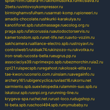
spiski-firm.ru
elara-m.ru
kinomusorka.ru
mkcslava.ru
2bets.ru
vintovoykompressor.ru
birminghamvsfulham.ru
sarmat-komp.ru
pioneeri.ru
amadis-chocolate.ru
shkurki-karakulya.ru
kanotiforet.spb.ru
tutmassage.ru
ecolog.org.ru
praga.spb.ru
falcorussia.ru
autodoctorservis.ru
kamertondom.spb.ru
net-life.net.ru
avto-vozim.ru
sakhcamera.ru
alliance-electro.spb.ru
stroyavt.ru
controlweb1.ru
tdsak74.ru
kinzozo-ru.ru
kvotka.ru
iron-snab.ru
costa-bella.ru
eugrus.pp.ru
associaciya39.ru
primexpo.spb.ru
bezmorchin.ru
ia2.ru
cpt21.ru
ispecspb.ru
regahost.ru
kolosok-elita.ru
tae-kwon.ru
consrio.com.ru
insiam.ru
avegainfo.ru
archery161.ru
bigencyclica.ru
vlast16.ru
korru.net
sarmiento.spb.su
extelopedia.ru
lammin-suo.spb.ru
iskatour.spb.ru
snpi.org.ru
running-line.ru
krygeva-spa.ru
chel.net.ru
rust-loco.ru
dugshop.ru
hl-beta.spb.ru
school494.spb.ru
mymubaby.ru