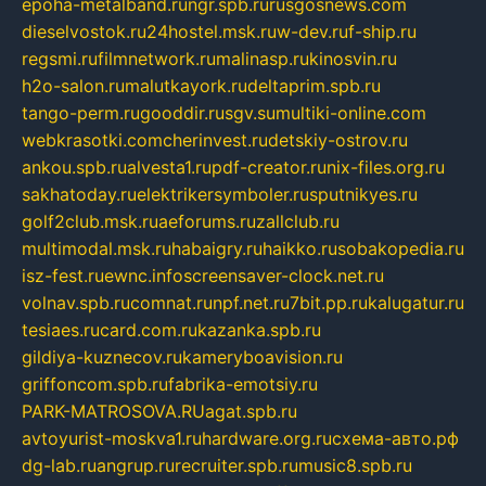
epoha-metalband.ru
ngr.spb.ru
rusgosnews.com
dieselvostok.ru
24hostel.msk.ru
w-dev.ru
f-ship.ru
regsmi.ru
filmnetwork.ru
malinasp.ru
kinosvin.ru
h2o-salon.ru
malutkayork.ru
deltaprim.spb.ru
tango-perm.ru
gooddir.ru
sgv.su
multiki-online.com
webkrasotki.com
cherinvest.ru
detskiy-ostrov.ru
ankou.spb.ru
alvesta1.ru
pdf-creator.ru
nix-files.org.ru
sakhatoday.ru
elektrikersymboler.ru
sputnikyes.ru
golf2club.msk.ru
aeforums.ru
zallclub.ru
multimodal.msk.ru
habaigry.ru
haikko.ru
sobakopedia.ru
isz-fest.ru
ewnc.info
screensaver-clock.net.ru
volnav.spb.ru
comnat.ru
npf.net.ru
7bit.pp.ru
kalugatur.ru
tesiaes.ru
card.com.ru
kazanka.spb.ru
gildiya-kuznecov.ru
kameryboavision.ru
griffoncom.spb.ru
fabrika-emotsiy.ru
PARK-MATROSOVA.RU
agat.spb.ru
avtoyurist-moskva1.ru
hardware.org.ru
схема-авто.рф
dg-lab.ru
angrup.ru
recruiter.spb.ru
music8.spb.ru