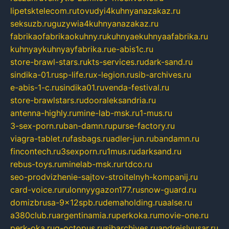
lipetsktelecom.ru
tovudyi4kuhnyanazakaz.ru
seksuzb.ru
guzywia4kuhnyanazakaz.ru
fabrikaofabrikaokuhny.ru
kuhnyaekuhnyaafabrika.ru
kuhnyaykuhnyayfabrika.ru
e-abis1c.ru
store-brawl-stars.ru
kts-services.ru
dark-sand.ru
sindika-01.ru
sp-life.ru
x-legion.ru
sib-archives.ru
e-abis-1-c.ru
sindika01.ru
venda-festival.ru
store-brawlstars.ru
dooraleksandria.ru
antenna-highly.ru
mine-lab-msk.ru
1-mus.ru
3-sex-porn.ru
ban-damn.ru
purse-factory.ru
viagra-tablet.ru
fasbags.ru
adler-jun.ru
bandamn.ru
fincontech.ru
3sexporn.ru
1mus.ru
darksand.ru
rebus-toys.ru
minelab-msk.ru
rtdco.ru
seo-prodvizhenie-sajtov-stroitelnyh-kompanij.ru
card-voice.ru
rulonnyygazon177.ru
snow-guard.ru
domizbrusa-9x12spb.ru
demaholding.ru
aalse.ru
a380club.ru
argentinamia.ru
perkoka.ru
movie-one.ru
perk-oka.ru
g-octopus.ru
sibarchives.ru
andreislyusar.ru