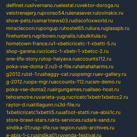
delfinet.ru
silvernano.ru
elestal.ru
vektor-doroga.ru
velotrenajery.ru
pronso54.ru
lenasever.ru
lovinskix.ru
show-pets.ru
smartnews03.ru
discofoxworld.ru
miraclecoon.ru
pongup.ru
hostel65.ru
liura.ru
glasspb.ru
firehunters.ru
gribowo.ru
gnalis.ru
bulkitula.ru
hometown-france.ru
1-xbeticricetc-1-xbetti-5.ru
shop-garena.ru
cricetc-1-xbetr-1-xbetcc-2.ru
one-life-story.ru
top-halyava.ru
accounts112.ru
poka-vse-doma-2.ru
3-d-file.ru
hahahaharms.ru
g2012.ru
tst-1.ru
shaggy-cat.ru
opsmgr.ru
ev-gallery.ru
g-2012.ru
ops-mgr.ru
accounts-112.ru
csm-demo.ru
poka-vse-doma2.ru
airgungames.ru
allseo-host.ru
tehosmotre.ru
varieta-yug.ru
cricetc1xbetr1xbetcc2.ru
raytor-d.ru
atillagunn.ru
3d-file.ru
1xbeticricetc1xbetti5.ru
uafoot-statti.ru
e-abis1c.ru
store-brawl-stars.ru
kts-services.ru
dark-sand.ru
sindika-01.ru
sp-life.ru
x-legion.ru
sib-archives.ru
e-abis-1-c.ru
sindika01.ru
venda-festival.ru