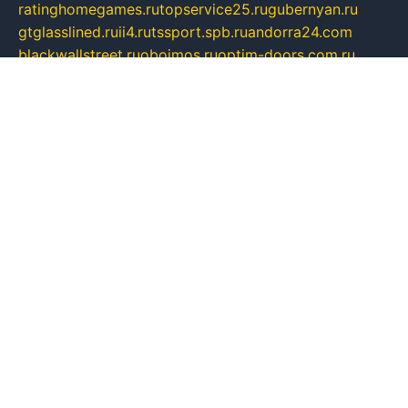
ratinghomegames.ru
topservice25.ru
gubernyan.ru
gtglasslined.ru
ii4.ru
tssport.spb.ru
andorra24.com
blackwallstreet.ru
oboimos.ru
optim-doors.com.ru
ikuch.ru
nycr.org.ru
npa21.ru
vremya-ch.spb.ru
desert000.ru
ivtorgi.ru
ifiori.ru
catalog-statei.ru
dcv.org.ru
spetsmaster174.ru
ipkameryhiseeu.ru
dum26.ru
ruspol.spb.ru
fr-opendp.ru
kam-solnyshko.ru
cheyenne-arapaho.ru
sevzapmetal.spb.ru
ted-lapidus.spb.ru
parasite-eliminator.ru
sigma-complete.ru
modernworld.ru
dama-moda.ru
eholot-group.ru
sk-nvkz.ru
DRONGOLD.RU
democratia2.ru
i-farmer.ru
mass-sport.org
jablonex.spb.ru
bookmess.ru
linkword.ru
refineua.com.ru
cs-spec.net.ru
altay-mebel.ru
DNK-THEATRE.RU
mechaniks.spb.ru
ipcamtechage.ru
skosta.ru
a-sun.ru
stroy-ldsp.ru
snowlands.org.ru
childrensshoes.ru
mrlizzy.ru
mebelsofiakrd.ru
bulizhenko.ru
rumantick.net.ru
mtszerno.ru