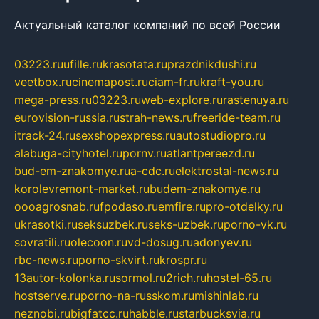
Актуальный каталог компаний по всей России
03223.ru
ufille.ru
krasotata.ru
prazdnikdushi.ru
veetbox.ru
cinemapost.ru
ciam-fr.ru
kraft-you.ru
mega-press.ru
03223.ru
web-explore.ru
rastenuya.ru
eurovision-russia.ru
strah-news.ru
freeride-team.ru
itrack-24.ru
sexshopexpress.ru
autostudiopro.ru
alabuga-cityhotel.ru
pornv.ru
atlantpereezd.ru
bud-em-znakomye.ru
a-cdc.ru
elektrostal-news.ru
korolevremont-market.ru
budem-znakomye.ru
oooagrosnab.ru
fpodaso.ru
emfire.ru
pro-otdelky.ru
ukrasotki.ru
seksuzbek.ru
seks-uzbek.ru
porno-vk.ru
sovratili.ru
olecoon.ru
vd-dosug.ru
adonyev.ru
rbc-news.ru
porno-skvirt.ru
krospr.ru
13autor-kolonka.ru
sormol.ru
2rich.ru
hostel-65.ru
hostserve.ru
porno-na-russkom.ru
mishinlab.ru
neznobi.ru
bigfatcc.ru
habble.ru
starbucksvia.ru