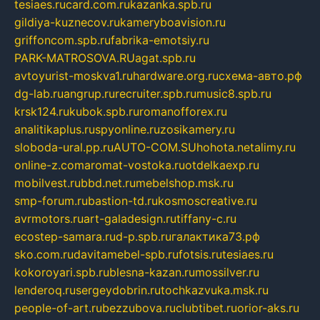
tesiaes.ru
card.com.ru
kazanka.spb.ru
gildiya-kuznecov.ru
kameryboavision.ru
griffoncom.spb.ru
fabrika-emotsiy.ru
PARK-MATROSOVA.RU
agat.spb.ru
avtoyurist-moskva1.ru
hardware.org.ru
схема-авто.рф
dg-lab.ru
angrup.ru
recruiter.spb.ru
music8.spb.ru
krsk124.ru
kubok.spb.ru
romanofforex.ru
analitikaplus.ru
spyonline.ru
zosikamery.ru
sloboda-ural.pp.ru
AUTO-COM.SU
hohota.net
alimy.ru
online-z.com
aromat-vostoka.ru
otdelkaexp.ru
mobilvest.ru
bbd.net.ru
mebelshop.msk.ru
smp-forum.ru
bastion-td.ru
kosmoscreative.ru
avrmotors.ru
art-galadesign.ru
tiffany-c.ru
ecostep-samara.ru
d-p.spb.ru
галактика73.рф
sko.com.ru
davitamebel-spb.ru
fotsis.ru
tesiaes.ru
kokoroyari.spb.ru
blesna-kazan.ru
mossilver.ru
lenderoq.ru
sergeydobrin.ru
tochkazvuka.msk.ru
people-of-art.ru
bezzubova.ru
clubtibet.ru
orior-aks.ru