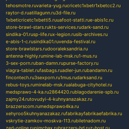
tehosmotre.ru
varieta-yug.ru
cricetc1xbetr1xbetcc2.ru
raytor-d.ru
atillagunn.ru
3d-file.ru
1xbeticricetc1xbetti5.ru
uafoot-statti.ru
e-abis1c.ru
store-brawl-stars.ru
kts-services.ru
dark-sand.ru
sindika-01.ru
sp-life.ru
x-legion.ru
sib-archives.ru
e-abis-1-c.ru
sindika01.ru
venda-festival.ru
store-brawlstars.ru
dooraleksandria.ru
antenna-highly.ru
mine-lab-msk.ru
1-mus.ru
3-sex-porn.ru
ban-damn.ru
purse-factory.ru
viagra-tablet.ru
fasbags.ru
adler-jun.ru
bandamn.ru
fincontech.ru
3sexporn.ru
1mus.ru
darksand.ru
rebus-toys.ru
minelab-msk.ru
alabuga-cityhotel.ru
medsprawo-4-ka.ru
2864420.ru
blagodarenie-spb.ru
zajmy24.ru
tovudyi-4-kuhnyanazakaz.ru
brazzerscom.ru
medsprawo4ka.ru
xehyroo5kuhnyanazakaz.ru
fabrikayfabrikaefabrika.ru
vskrytie-zamkov-moskva-113.ru
biletnadom.ru
zed-online.ru
pimchax.ru
brazzers-hd.ru
z-host.ru