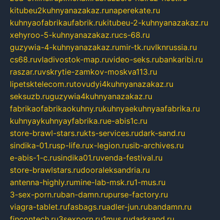
kitubeu2kuhnyanazakaz.ru
naperekate.ru
kuhnyaofabrikaufabrik.ru
kitubeu-2-kuhnyanazakaz.ru
xehyroo-5-kuhnyanazakaz.ru
cs-68.ru
guzywia-4-kuhnyanazakaz.ru
mir-tk.ru
vlknrussia.ru
cs68.ru
vladivostok-map.ru
video-seks.ru
bankaribi.ru
raszar.ru
vskrytie-zamkov-moskva113.ru
lipetsktelecom.ru
tovudyi4kuhnyanazakaz.ru
seksuzb.ru
guzywia4kuhnyanazakaz.ru
fabrikaofabrikaokuhny.ru
kuhnyaekuhnyaafabrika.ru
kuhnyaykuhnyayfabrika.ru
e-abis1c.ru
store-brawl-stars.ru
kts-services.ru
dark-sand.ru
sindika-01.ru
sp-life.ru
x-legion.ru
sib-archives.ru
e-abis-1-c.ru
sindika01.ru
venda-festival.ru
store-brawlstars.ru
dooraleksandria.ru
antenna-highly.ru
mine-lab-msk.ru
1-mus.ru
3-sex-porn.ru
ban-damn.ru
purse-factory.ru
viagra-tablet.ru
fasbags.ru
adler-jun.ru
bandamn.ru
fincontech.ru
3sexporn.ru
1mus.ru
darksand.ru