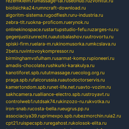
rezemkleim.ru
massage-tai.ru
seonub.ru
zvonitut.ru
biolisichka24.ru
mncraft-download.ru
algoritm-sistema.ru
godflesh.ru
ru-industria.ru
zebra-tlt.ru
okna-proficom.ru
erynok.ru
onlinekinospace.ru
startupstudio-fefu.ru
zarges-ru.ru
gegenjustizunrecht.ru
autobalashov.ru
utrovortu.ru
spiski-firm.ru
elara-m.ru
kinomusorka.ru
mkcslava.ru
2bets.ru
vintovoykompressor.ru
birminghamvsfulham.ru
sarmat-komp.ru
pioneeri.ru
amadis-chocolate.ru
shkurki-karakulya.ru
kanotiforet.spb.ru
tutmassage.ru
ecolog.org.ru
praga.spb.ru
falcorussia.ru
autodoctorservis.ru
kamertondom.spb.ru
net-life.net.ru
avto-vozim.ru
sakhcamera.ru
alliance-electro.spb.ru
stroyavt.ru
controlweb1.ru
tdsak74.ru
kinzozo-ru.ru
kvotka.ru
iron-snab.ru
costa-bella.ru
eugrus.pp.ru
associaciya39.ru
primexpo.spb.ru
bezmorchin.ru
ia2.ru
cpt21.ru
ispecspb.ru
regahost.ru
kolosok-elita.ru