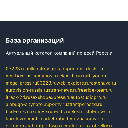
База организаций
Актуальный каталог компаний по всей России
03223.ru
ufille.ru
krasotata.ru
prazdnikdushi.ru
veetbox.ru
cinemapost.ru
ciam-fr.ru
kraft-you.ru
mega-press.ru
03223.ru
web-explore.ru
rastenuya.ru
eurovision-russia.ru
strah-news.ru
freeride-team.ru
itrack-24.ru
sexshopexpress.ru
autostudiopro.ru
alabuga-cityhotel.ru
pornv.ru
atlantpereezd.ru
bud-em-znakomye.ru
a-cdc.ru
elektrostal-news.ru
korolevremont-market.ru
budem-znakomye.ru
oooagrosnab.ru
fpodaso.ru
emfire.ru
pro-otdelky.ru