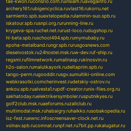
tae-kwon.ru
consrio.com.ru
insiam.ru
avegainfo.ru
archery161.ru
bigencyclica.ru
vlast16.ru
korru.net
sarmiento.spb.su
extelopedia.ru
lammin-suo.spb.ru
iskatour.spb.ru
snpi.org.ru
running-line.ru
krygeva-spa.ru
chel.net.ru
rust-loco.ru
dugshop.ru
hl-beta.spb.ru
school494.spb.ru
mymubaby.ru
epoha-metalband.ru
ngr.spb.ru
rusgosnews.com
dieselvostok.ru
24hostel.msk.ru
w-dev.ru
f-ship.ru
regsmi.ru
filmnetwork.ru
malinasp.ru
kinosvin.ru
h2o-salon.ru
malutkayork.ru
deltaprim.spb.ru
tango-perm.ru
gooddir.ru
sgv.su
multiki-online.com
webkrasotki.com
cherinvest.ru
detskiy-ostrov.ru
ankou.spb.ru
alvesta1.ru
pdf-creator.ru
nix-files.org.ru
sakhatoday.ru
elektrikersymboler.ru
sputnikyes.ru
golf2club.msk.ru
aeforums.ru
zallclub.ru
multimodal.msk.ru
habaigry.ru
haikko.ru
sobakopedia.ru
isz-fest.ru
ewnc.info
screensaver-clock.net.ru
volnav.spb.ru
comnat.ru
npf.net.ru
7bit.pp.ru
kalugatur.ru