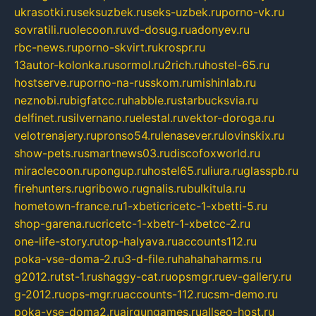
ukrasotki.ru
seksuzbek.ru
seks-uzbek.ru
porno-vk.ru
sovratili.ru
olecoon.ru
vd-dosug.ru
adonyev.ru
rbc-news.ru
porno-skvirt.ru
krospr.ru
13autor-kolonka.ru
sormol.ru
2rich.ru
hostel-65.ru
hostserve.ru
porno-na-russkom.ru
mishinlab.ru
neznobi.ru
bigfatcc.ru
habble.ru
starbucksvia.ru
delfinet.ru
silvernano.ru
elestal.ru
vektor-doroga.ru
velotrenajery.ru
pronso54.ru
lenasever.ru
lovinskix.ru
show-pets.ru
smartnews03.ru
discofoxworld.ru
miraclecoon.ru
pongup.ru
hostel65.ru
liura.ru
glasspb.ru
firehunters.ru
gribowo.ru
gnalis.ru
bulkitula.ru
hometown-france.ru
1-xbeticricetc-1-xbetti-5.ru
shop-garena.ru
cricetc-1-xbetr-1-xbetcc-2.ru
one-life-story.ru
top-halyava.ru
accounts112.ru
poka-vse-doma-2.ru
3-d-file.ru
hahahaharms.ru
g2012.ru
tst-1.ru
shaggy-cat.ru
opsmgr.ru
ev-gallery.ru
g-2012.ru
ops-mgr.ru
accounts-112.ru
csm-demo.ru
poka-vse-doma2.ru
airgungames.ru
allseo-host.ru