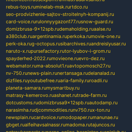
rebus-toys.ru
minelab-msk.ru
rtdco.ru
seo-prodvizhenie-sajtov-stroitelnyh-kompanij.ru
card-voice.ru
rulonnyygazon177.ru
snow-guard.ru
domizbrusa-9x12spb.ru
demaholding.ru
aalse.ru
a380club.ru
argentinamia.ru
perkoka.ru
movie-one.ru
perk-oka.ru
g-octopus.ru
sibarchives.ru
andreislyusar.ru
naruto-x.ru
pursefactory.ru
tor-lyubov-i-grom.ru
spayderhed-2022.ru
movieone.ru
evro-dez.ru
webamator.ru
ma-absolut1.ru
avtopomosch27.ru
nv-750.ru
news-plain.ru
nertansaga.ru
delanalad.ru
dizfiles.ru
youtubefree.ru
aria-family.ru
roadli.ru
planeta-samara.ru
mysmartbuy.ru
matrasy-kemerovo.ru
ashanet.ru
trade-farm.ru
dotcustoms.ru
domizbrusa9x12spb.ru
autodamp.ru
narasimha.ru
djcommodities.ru
nv750.ru
x-ton.ru
newsplain.ru
cardvoice.ru
modopaper.ru
manunae.ru
gbget.ru
alfeihavsalnassr.ru
madoma.ru
tajuncos.ru