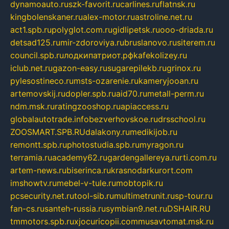
dynamoauto.ru
szk-favorit.ru
carlines.ru
flatnsk.ru
kingbolenskaner.ru
alex-motor.ru
astroline.net.ru
act1.spb.ru
polyglot.com.ru
gidlipetsk.ru
ooo-driada.ru
detsad125.ru
mir-zdoroviya.ru
bruslanovo.ru
siterem.ru
council.spb.ru
лодкипатриот.рф
kafekolizey.ru
iclub.net.ru
gazon-easy.ru
sugarepilekb.ru
grinox.ru
pylesostineco.ru
msts-ozarenie.ru
kameryjooan.ru
artemovskij.ru
dopler.spb.ru
aid70.ru
metall-perm.ru
ndm.msk.ru
ratingzooshop.ru
apiaccess.ru
globalautotrade.info
bezverhovskoe.ru
drsschool.ru
ZOOSMART.SPB.RU
dalakony.ru
medikijob.ru
remontt.spb.ru
photostudia.spb.ru
myragon.ru
terramia.ru
academy62.ru
gardengallereya.ru
rti.com.ru
artem-news.ru
biserinca.ru
krasnodarkurort.com
imshowtv.ru
mebel-v-tule.ru
mobtopik.ru
pcsecurity.net.ru
tool-sib.ru
multimetrunit.ru
sp-tour.ru
fan-cs.ru
santeh-russia.ru
symbian9.net.ru
DSHAIR.RU
tmmotors.spb.ru
xjocuricopii.com
musavtomat.msk.ru