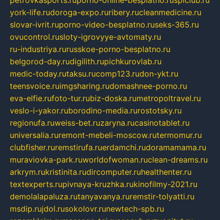
petrovkasports.ru
porno-online-besplatno.ru
splclub.ru
york-life.ru
doroga-expo.ru
ribery.ru
cleanmedicine.ru
slovar-ivrit.ru
porno-video-besplatno.ru
seks-365.ru
ovucontrol.ru
sloty-igrovyye-avtomaty.ru
ru-industriya.ru
russkoe-porno-besplatno.ru
belgorod-day.ru
digilith.ru
pichkurovlab.ru
medic-today.ru
taksu.ru
comp123.ru
don-ykt.ru
teensvoice.ru
imgsharing.ru
domashnee-porno.ru
eva-elfie.ru
foto-tur.ru
biz-doska.ru
metropoltravel.ru
veslo-i-yakor.ru
borodino-media.ru
rostotsky.ru
regionufa.ru
weiss-bet.ru
zaryna.ru
casinotablet.ru
universalia.ru
remont-mebeli-moscow.ru
termomur.ru
clubfisher.ru
remstirufa.ru
erdamchi.ru
doramamama.ru
muraviovka-park.ru
worldofwoman.ru
clean-dreams.ru
arkrym.ru
kristinita.ru
dircomputer.ru
healthenter.ru
textexperts.ru
pivnaya-kruzhka.ru
kinofilmy-2021.ru
demolalapaluza.ru
tanyavanya.ru
remstir-tolyatti.ru
msdip.ru
jdol.ru
sokolovr.ru
newtech-spb.ru