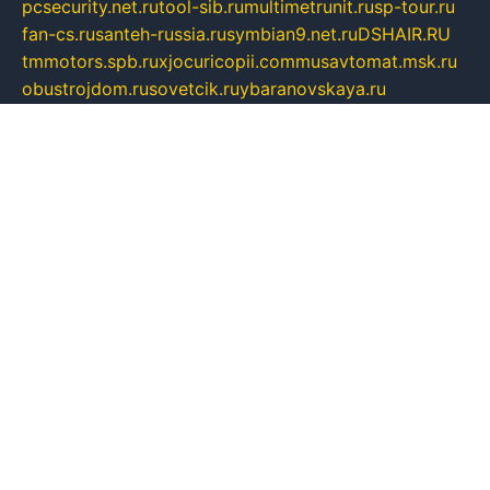
pcsecurity.net.ru
tool-sib.ru
multimetrunit.ru
sp-tour.ru
fan-cs.ru
santeh-russia.ru
symbian9.net.ru
DSHAIR.RU
tmmotors.spb.ru
xjocuricopii.com
musavtomat.msk.ru
obustrojdom.ru
sovetcik.ru
ybaranovskaya.ru
ppknews.ru
cult-alshei.ru
JAPANRUSSIA.RU
proekciyamebel.ru
imper-finans.ru
rim.org.ru
glamourai.ru
brassminus.ru
zabor-pro.ru
ftn.pp.ru
dorogoe58.ru
laimengpacker.ru
kuzova-zapchasti.ru
sageerp.ru
taxodrom.ru
dsrazvitie.ru
hardcity.net.ru
ratinghomegames.ru
topservice25.ru
gubernyan.ru
gtglasslined.ru
ii4.ru
tssport.spb.ru
andorra24.com
blackwallstreet.ru
oboimos.ru
optim-doors.com.ru
ikuch.ru
nycr.org.ru
npa21.ru
vremya-ch.spb.ru
desert000.ru
ivtorgi.ru
ifiori.ru
catalog-statei.ru
dcv.org.ru
spetsmaster174.ru
ipkameryhiseeu.ru
dum26.ru
ruspol.spb.ru
fr-opendp.ru
kam-solnyshko.ru
cheyenne-arapaho.ru
sevzapmetal.spb.ru
ted-lapidus.spb.ru
parasite-eliminator.ru