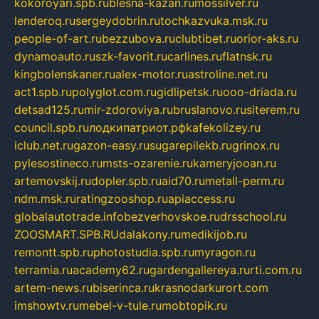
kokoroyari.spb.ru
blesna-kazan.ru
mossilver.ru
lenderoq.ru
sergeydobrin.ru
tochkazvuka.msk.ru
people-of-art.ru
bezzubova.ru
clubtibet.ru
orior-aks.ru
dynamoauto.ru
szk-favorit.ru
carlines.ru
flatnsk.ru
kingbolenskaner.ru
alex-motor.ru
astroline.net.ru
act1.spb.ru
polyglot.com.ru
gidlipetsk.ru
ooo-driada.ru
detsad125.ru
mir-zdoroviya.ru
bruslanovo.ru
siterem.ru
council.spb.ru
лодкипатриот.рф
kafekolizey.ru
iclub.net.ru
gazon-easy.ru
sugarepilekb.ru
grinox.ru
pylesostineco.ru
msts-ozarenie.ru
kameryjooan.ru
artemovskij.ru
dopler.spb.ru
aid70.ru
metall-perm.ru
ndm.msk.ru
ratingzooshop.ru
apiaccess.ru
globalautotrade.info
bezverhovskoe.ru
drsschool.ru
ZOOSMART.SPB.RU
dalakony.ru
medikijob.ru
remontt.spb.ru
photostudia.spb.ru
myragon.ru
terramia.ru
academy62.ru
gardengallereya.ru
rti.com.ru
artem-news.ru
biserinca.ru
krasnodarkurort.com
imshowtv.ru
mebel-v-tule.ru
mobtopik.ru