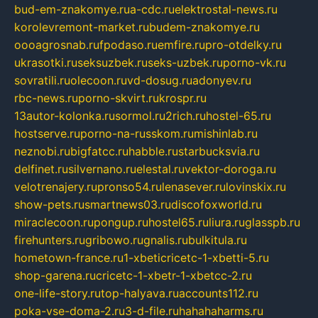
bud-em-znakomye.ru
a-cdc.ru
elektrostal-news.ru
korolevremont-market.ru
budem-znakomye.ru
oooagrosnab.ru
fpodaso.ru
emfire.ru
pro-otdelky.ru
ukrasotki.ru
seksuzbek.ru
seks-uzbek.ru
porno-vk.ru
sovratili.ru
olecoon.ru
vd-dosug.ru
adonyev.ru
rbc-news.ru
porno-skvirt.ru
krospr.ru
13autor-kolonka.ru
sormol.ru
2rich.ru
hostel-65.ru
hostserve.ru
porno-na-russkom.ru
mishinlab.ru
neznobi.ru
bigfatcc.ru
habble.ru
starbucksvia.ru
delfinet.ru
silvernano.ru
elestal.ru
vektor-doroga.ru
velotrenajery.ru
pronso54.ru
lenasever.ru
lovinskix.ru
show-pets.ru
smartnews03.ru
discofoxworld.ru
miraclecoon.ru
pongup.ru
hostel65.ru
liura.ru
glasspb.ru
firehunters.ru
gribowo.ru
gnalis.ru
bulkitula.ru
hometown-france.ru
1-xbeticricetc-1-xbetti-5.ru
shop-garena.ru
cricetc-1-xbetr-1-xbetcc-2.ru
one-life-story.ru
top-halyava.ru
accounts112.ru
poka-vse-doma-2.ru
3-d-file.ru
hahahaharms.ru