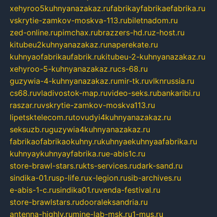
xehyroo5kuhnyanazakaz.ru
fabrikayfabrikaefabrika.ru
vskrytie-zamkov-moskva-113.ru
biletnadom.ru
zed-online.ru
pimchax.ru
brazzers-hd.ru
z-host.ru
kitubeu2kuhnyanazakaz.ru
naperekate.ru
kuhnyaofabrikaufabrik.ru
kitubeu-2-kuhnyanazakaz.ru
xehyroo-5-kuhnyanazakaz.ru
cs-68.ru
guzywia-4-kuhnyanazakaz.ru
mir-tk.ru
vlknrussia.ru
cs68.ru
vladivostok-map.ru
video-seks.ru
bankaribi.ru
raszar.ru
vskrytie-zamkov-moskva113.ru
lipetsktelecom.ru
tovudyi4kuhnyanazakaz.ru
seksuzb.ru
guzywia4kuhnyanazakaz.ru
fabrikaofabrikaokuhny.ru
kuhnyaekuhnyaafabrika.ru
kuhnyaykuhnyayfabrika.ru
e-abis1c.ru
store-brawl-stars.ru
kts-services.ru
dark-sand.ru
sindika-01.ru
sp-life.ru
x-legion.ru
sib-archives.ru
e-abis-1-c.ru
sindika01.ru
venda-festival.ru
store-brawlstars.ru
dooraleksandria.ru
antenna-highly.ru
mine-lab-msk.ru
1-mus.ru