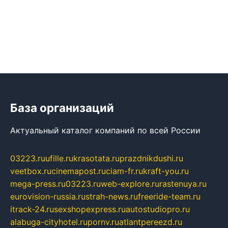
База организаций
Актуальный каталог компаний по всей России
03223.ru
ufille.ru
krasotata.ru
prazdnikdushi.ru
veetbox.ru
cinemapost.ru
ciam-fr.ru
kraft-you.ru
mega-press.ru
03223.ru
web-explore.ru
rastenuya.ru
eurovision-russia.ru
strah-news.ru
freeride-team.ru
itrack-24.ru
sexshopexpress.ru
autostudiopro.ru
alabuga-cityhotel.ru
pornv.ru
atlantpereezd.ru