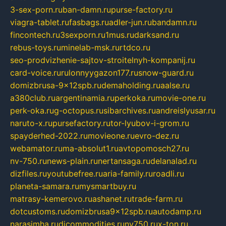
3-sex-porn.ru
ban-damn.ru
purse-factory.ru
viagra-tablet.ru
fasbags.ru
adler-jun.ru
bandamn.ru
fincontech.ru
3sexporn.ru
1mus.ru
darksand.ru
rebus-toys.ru
minelab-msk.ru
rtdco.ru
seo-prodvizhenie-sajtov-stroitelnyh-kompanij.ru
card-voice.ru
rulonnyygazon177.ru
snow-guard.ru
domizbrusa-9x12spb.ru
demaholding.ru
aalse.ru
a380club.ru
argentinamia.ru
perkoka.ru
movie-one.ru
perk-oka.ru
g-octopus.ru
sibarchives.ru
andreislyusar.ru
naruto-x.ru
pursefactory.ru
tor-lyubov-i-grom.ru
spayderhed-2022.ru
movieone.ru
evro-dez.ru
webamator.ru
ma-absolut1.ru
avtopomosch27.ru
nv-750.ru
news-plain.ru
nertansaga.ru
delanalad.ru
dizfiles.ru
youtubefree.ru
aria-family.ru
roadli.ru
planeta-samara.ru
mysmartbuy.ru
matrasy-kemerovo.ru
ashanet.ru
trade-farm.ru
dotcustoms.ru
domizbrusa9x12spb.ru
autodamp.ru
narasimha.ru
djcommodities.ru
nv750.ru
x-ton.ru