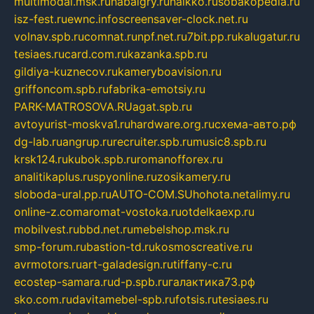
multimodal.msk.ru
habaigry.ru
haikko.ru
sobakopedia.ru
isz-fest.ru
ewnc.info
screensaver-clock.net.ru
volnav.spb.ru
comnat.ru
npf.net.ru
7bit.pp.ru
kalugatur.ru
tesiaes.ru
card.com.ru
kazanka.spb.ru
gildiya-kuznecov.ru
kameryboavision.ru
griffoncom.spb.ru
fabrika-emotsiy.ru
PARK-MATROSOVA.RU
agat.spb.ru
avtoyurist-moskva1.ru
hardware.org.ru
схема-авто.рф
dg-lab.ru
angrup.ru
recruiter.spb.ru
music8.spb.ru
krsk124.ru
kubok.spb.ru
romanofforex.ru
analitikaplus.ru
spyonline.ru
zosikamery.ru
sloboda-ural.pp.ru
AUTO-COM.SU
hohota.net
alimy.ru
online-z.com
aromat-vostoka.ru
otdelkaexp.ru
mobilvest.ru
bbd.net.ru
mebelshop.msk.ru
smp-forum.ru
bastion-td.ru
kosmoscreative.ru
avrmotors.ru
art-galadesign.ru
tiffany-c.ru
ecostep-samara.ru
d-p.spb.ru
галактика73.рф
sko.com.ru
davitamebel-spb.ru
fotsis.ru
tesiaes.ru