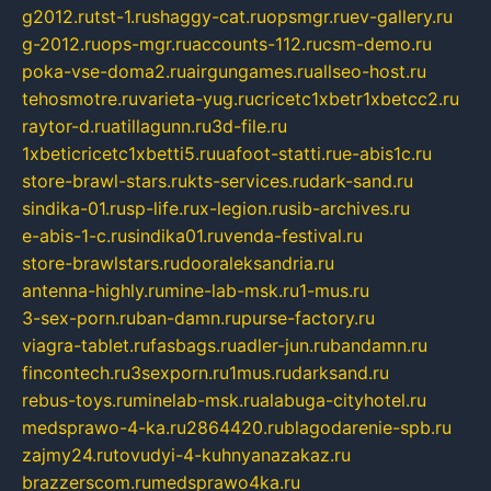
g2012.ru
tst-1.ru
shaggy-cat.ru
opsmgr.ru
ev-gallery.ru
g-2012.ru
ops-mgr.ru
accounts-112.ru
csm-demo.ru
poka-vse-doma2.ru
airgungames.ru
allseo-host.ru
tehosmotre.ru
varieta-yug.ru
cricetc1xbetr1xbetcc2.ru
raytor-d.ru
atillagunn.ru
3d-file.ru
1xbeticricetc1xbetti5.ru
uafoot-statti.ru
e-abis1c.ru
store-brawl-stars.ru
kts-services.ru
dark-sand.ru
sindika-01.ru
sp-life.ru
x-legion.ru
sib-archives.ru
e-abis-1-c.ru
sindika01.ru
venda-festival.ru
store-brawlstars.ru
dooraleksandria.ru
antenna-highly.ru
mine-lab-msk.ru
1-mus.ru
3-sex-porn.ru
ban-damn.ru
purse-factory.ru
viagra-tablet.ru
fasbags.ru
adler-jun.ru
bandamn.ru
fincontech.ru
3sexporn.ru
1mus.ru
darksand.ru
rebus-toys.ru
minelab-msk.ru
alabuga-cityhotel.ru
medsprawo-4-ka.ru
2864420.ru
blagodarenie-spb.ru
zajmy24.ru
tovudyi-4-kuhnyanazakaz.ru
brazzerscom.ru
medsprawo4ka.ru