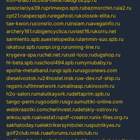
iron-snab.ru
costa-bella.ru
eugrus.pp.ru
associaciya39.ru
primexpo.spb.ru
bezmorchin.ru
ia2.ru
cpt21.ru
ispecspb.ru
regahost.ru
kolosok-elita.ru
tae-kwon.ru
consrio.com.ru
insiam.ru
avegainfo.ru
archery161.ru
bigencyclica.ru
vlast16.ru
korru.net
sarmiento.spb.su
extelopedia.ru
lammin-suo.spb.ru
iskatour.spb.ru
snpi.org.ru
running-line.ru
krygeva-spa.ru
chel.net.ru
rust-loco.ru
dugshop.ru
hl-beta.spb.ru
school494.spb.ru
mymubaby.ru
epoha-metalband.ru
ngr.spb.ru
rusgosnews.com
dieselvostok.ru
24hostel.msk.ru
w-dev.ru
f-ship.ru
regsmi.ru
filmnetwork.ru
malinasp.ru
kinosvin.ru
h2o-salon.ru
malutkayork.ru
deltaprim.spb.ru
tango-perm.ru
gooddir.ru
sgv.su
multiki-online.com
webkrasotki.com
cherinvest.ru
detskiy-ostrov.ru
ankou.spb.ru
alvesta1.ru
pdf-creator.ru
nix-files.org.ru
sakhatoday.ru
elektrikersymboler.ru
sputnikyes.ru
golf2club.msk.ru
aeforums.ru
zallclub.ru