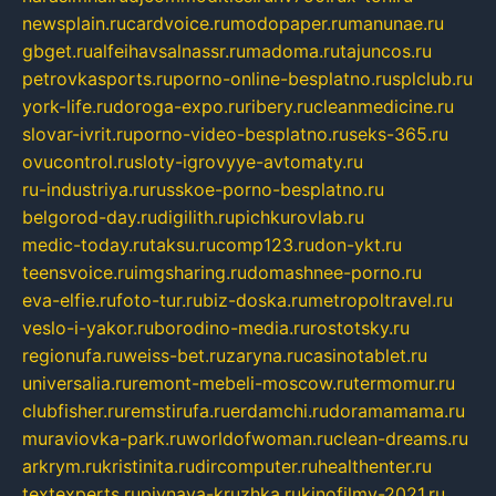
newsplain.ru
cardvoice.ru
modopaper.ru
manunae.ru
gbget.ru
alfeihavsalnassr.ru
madoma.ru
tajuncos.ru
petrovkasports.ru
porno-online-besplatno.ru
splclub.ru
york-life.ru
doroga-expo.ru
ribery.ru
cleanmedicine.ru
slovar-ivrit.ru
porno-video-besplatno.ru
seks-365.ru
ovucontrol.ru
sloty-igrovyye-avtomaty.ru
ru-industriya.ru
russkoe-porno-besplatno.ru
belgorod-day.ru
digilith.ru
pichkurovlab.ru
medic-today.ru
taksu.ru
comp123.ru
don-ykt.ru
teensvoice.ru
imgsharing.ru
domashnee-porno.ru
eva-elfie.ru
foto-tur.ru
biz-doska.ru
metropoltravel.ru
veslo-i-yakor.ru
borodino-media.ru
rostotsky.ru
regionufa.ru
weiss-bet.ru
zaryna.ru
casinotablet.ru
universalia.ru
remont-mebeli-moscow.ru
termomur.ru
clubfisher.ru
remstirufa.ru
erdamchi.ru
doramamama.ru
muraviovka-park.ru
worldofwoman.ru
clean-dreams.ru
arkrym.ru
kristinita.ru
dircomputer.ru
healthenter.ru
textexperts.ru
pivnaya-kruzhka.ru
kinofilmy-2021.ru