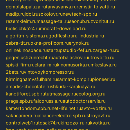
demolalapaluza.ru
tanyavanya.ru
remstir-tolyatti.ru
msdip.ru
jdol.ru
sokolovr.ru
newtech-spb.ru
rezemkleim.ru
massage-tai.ru
seonub.ru
zvonitut.ru
biolisichka24.ru
mncraft-download.ru
algoritm-sistema.ru
godflesh.ru
ru-industria.ru
zebra-tlt.ru
okna-proficom.ru
erynok.ru
onlinekinospace.ru
startupstudio-fefu.ru
zarges-ru.ru
gegenjustizunrecht.ru
autobalashov.ru
utrovortu.ru
spiski-firm.ru
elara-m.ru
kinomusorka.ru
mkcslava.ru
2bets.ru
vintovoykompressor.ru
birminghamvsfulham.ru
sarmat-komp.ru
pioneeri.ru
amadis-chocolate.ru
shkurki-karakulya.ru
kanotiforet.spb.ru
tutmassage.ru
ecolog.org.ru
praga.spb.ru
falcorussia.ru
autodoctorservis.ru
kamertondom.spb.ru
net-life.net.ru
avto-vozim.ru
sakhcamera.ru
alliance-electro.spb.ru
stroyavt.ru
controlweb1.ru
tdsak74.ru
kinzozo-ru.ru
kvotka.ru