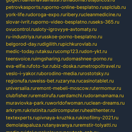
petrovkasports.ru
porno-online-besplatno.ru
splclub.ru
york-life.ru
doroga-expo.ru
ribery.ru
cleanmedicine.ru
slovar-ivrit.ru
porno-video-besplatno.ru
seks-365.ru
ovucontrol.ru
sloty-igrovyye-avtomaty.ru
ru-industriya.ru
russkoe-porno-besplatno.ru
belgorod-day.ru
digilith.ru
pichkurovlab.ru
medic-today.ru
taksu.ru
comp123.ru
don-ykt.ru
teensvoice.ru
imgsharing.ru
domashnee-porno.ru
eva-elfie.ru
foto-tur.ru
biz-doska.ru
metropoltravel.ru
veslo-i-yakor.ru
borodino-media.ru
rostotsky.ru
regionufa.ru
weiss-bet.ru
zaryna.ru
casinotablet.ru
universalia.ru
remont-mebeli-moscow.ru
termomur.ru
clubfisher.ru
remstirufa.ru
erdamchi.ru
doramamama.ru
muraviovka-park.ru
worldofwoman.ru
clean-dreams.ru
arkrym.ru
kristinita.ru
dircomputer.ru
healthenter.ru
textexperts.ru
pivnaya-kruzhka.ru
kinofilmy-2021.ru
demolalapaluza.ru
tanyavanya.ru
remstir-tolyatti.ru