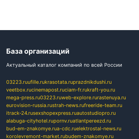
База организаций
Актуальный каталог компаний по всей России
03223.ru
ufille.ru
krasotata.ru
prazdnikdushi.ru
veetbox.ru
cinemapost.ru
ciam-fr.ru
kraft-you.ru
mega-press.ru
03223.ru
web-explore.ru
rastenuya.ru
eurovision-russia.ru
strah-news.ru
freeride-team.ru
itrack-24.ru
sexshopexpress.ru
autostudiopro.ru
alabuga-cityhotel.ru
pornv.ru
atlantpereezd.ru
bud-em-znakomye.ru
a-cdc.ru
elektrostal-news.ru
korolevremont-market.ru
budem-znakomye.ru