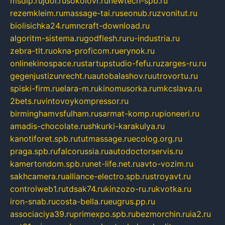
msdip.ru
jdol.ru
sokolovr.ru
newtech-spb.ru
rezemkleim.ru
massage-tai.ru
seonub.ru
zvonitut.ru
biolisichka24.ru
mncraft-download.ru
algoritm-sistema.ru
godflesh.ru
ru-industria.ru
zebra-tlt.ru
okna-proficom.ru
erynok.ru
onlinekinospace.ru
startupstudio-fefu.ru
zarges-ru.ru
gegenjustizunrecht.ru
autobalashov.ru
utrovortu.ru
spiski-firm.ru
elara-m.ru
kinomusorka.ru
mkcslava.ru
2bets.ru
vintovoykompressor.ru
birminghamvsfulham.ru
sarmat-komp.ru
pioneeri.ru
amadis-chocolate.ru
shkurki-karakulya.ru
kanotiforet.spb.ru
tutmassage.ru
ecolog.org.ru
praga.spb.ru
falcorussia.ru
autodoctorservis.ru
kamertondom.spb.ru
net-life.net.ru
avto-vozim.ru
sakhcamera.ru
alliance-electro.spb.ru
stroyavt.ru
controlweb1.ru
tdsak74.ru
kinzozo-ru.ru
kvotka.ru
iron-snab.ru
costa-bella.ru
eugrus.pp.ru
associaciya39.ru
primexpo.spb.ru
bezmorchin.ru
ia2.ru