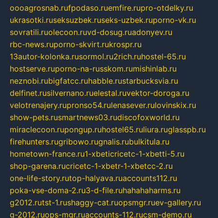
oooagrosnab.ru
fpodaso.ru
emfire.ru
pro-otdelky.ru
ukrasotki.ru
seksuzbek.ru
seks-uzbek.ru
porno-vk.ru
sovratili.ru
olecoon.ru
vd-dosug.ru
adonyev.ru
rbc-news.ru
porno-skvirt.ru
krospr.ru
13autor-kolonka.ru
sormol.ru
2rich.ru
hostel-65.ru
hostserve.ru
porno-na-russkom.ru
mishinlab.ru
neznobi.ru
bigfatcc.ru
habble.ru
starbucksvia.ru
delfinet.ru
silvernano.ru
elestal.ru
vektor-doroga.ru
velotrenajery.ru
pronso54.ru
lenasever.ru
lovinskix.ru
show-pets.ru
smartnews03.ru
discofoxworld.ru
miraclecoon.ru
pongup.ru
hostel65.ru
liura.ru
glasspb.ru
firehunters.ru
gribowo.ru
gnalis.ru
bulkitula.ru
hometown-france.ru
1-xbeticricetc-1-xbetti-5.ru
shop-garena.ru
cricetc-1-xbetr-1-xbetcc-2.ru
one-life-story.ru
top-halyava.ru
accounts112.ru
poka-vse-doma-2.ru
3-d-file.ru
hahahaharms.ru
g2012.ru
tst-1.ru
shaggy-cat.ru
opsmgr.ru
ev-gallery.ru
g-2012.ru
ops-mgr.ru
accounts-112.ru
csm-demo.ru