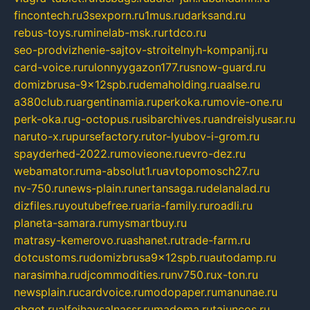
fincontech.ru
3sexporn.ru
1mus.ru
darksand.ru
rebus-toys.ru
minelab-msk.ru
rtdco.ru
seo-prodvizhenie-sajtov-stroitelnyh-kompanij.ru
card-voice.ru
rulonnyygazon177.ru
snow-guard.ru
domizbrusa-9x12spb.ru
demaholding.ru
aalse.ru
a380club.ru
argentinamia.ru
perkoka.ru
movie-one.ru
perk-oka.ru
g-octopus.ru
sibarchives.ru
andreislyusar.ru
naruto-x.ru
pursefactory.ru
tor-lyubov-i-grom.ru
spayderhed-2022.ru
movieone.ru
evro-dez.ru
webamator.ru
ma-absolut1.ru
avtopomosch27.ru
nv-750.ru
news-plain.ru
nertansaga.ru
delanalad.ru
dizfiles.ru
youtubefree.ru
aria-family.ru
roadli.ru
planeta-samara.ru
mysmartbuy.ru
matrasy-kemerovo.ru
ashanet.ru
trade-farm.ru
dotcustoms.ru
domizbrusa9x12spb.ru
autodamp.ru
narasimha.ru
djcommodities.ru
nv750.ru
x-ton.ru
newsplain.ru
cardvoice.ru
modopaper.ru
manunae.ru
gbget.ru
alfeihavsalnassr.ru
madoma.ru
tajuncos.ru