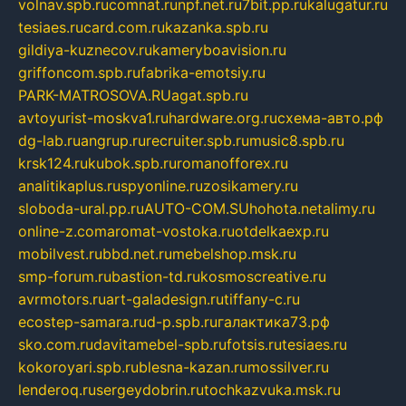
volnav.spb.ru
comnat.ru
npf.net.ru
7bit.pp.ru
kalugatur.ru
tesiaes.ru
card.com.ru
kazanka.spb.ru
gildiya-kuznecov.ru
kameryboavision.ru
griffoncom.spb.ru
fabrika-emotsiy.ru
PARK-MATROSOVA.RU
agat.spb.ru
avtoyurist-moskva1.ru
hardware.org.ru
схема-авто.рф
dg-lab.ru
angrup.ru
recruiter.spb.ru
music8.spb.ru
krsk124.ru
kubok.spb.ru
romanofforex.ru
analitikaplus.ru
spyonline.ru
zosikamery.ru
sloboda-ural.pp.ru
AUTO-COM.SU
hohota.net
alimy.ru
online-z.com
aromat-vostoka.ru
otdelkaexp.ru
mobilvest.ru
bbd.net.ru
mebelshop.msk.ru
smp-forum.ru
bastion-td.ru
kosmoscreative.ru
avrmotors.ru
art-galadesign.ru
tiffany-c.ru
ecostep-samara.ru
d-p.spb.ru
галактика73.рф
sko.com.ru
davitamebel-spb.ru
fotsis.ru
tesiaes.ru
kokoroyari.spb.ru
blesna-kazan.ru
mossilver.ru
lenderoq.ru
sergeydobrin.ru
tochkazvuka.msk.ru