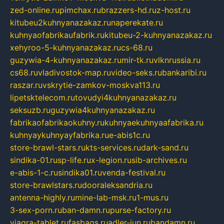
zed-online.ru
pimchax.ru
brazzers-hd.ru
z-host.ru
kitubeu2kuhnyanazakaz.ru
naperekate.ru
kuhnyaofabrikaufabrik.ru
kitubeu-2-kuhnyanazakaz.ru
xehyroo-5-kuhnyanazakaz.ru
cs-68.ru
guzywia-4-kuhnyanazakaz.ru
mir-tk.ru
vlknrussia.ru
cs68.ru
vladivostok-map.ru
video-seks.ru
bankaribi.ru
raszar.ru
vskrytie-zamkov-moskva113.ru
lipetsktelecom.ru
tovudyi4kuhnyanazakaz.ru
seksuzb.ru
guzywia4kuhnyanazakaz.ru
fabrikaofabrikaokuhny.ru
kuhnyaekuhnyaafabrika.ru
kuhnyaykuhnyayfabrika.ru
e-abis1c.ru
store-brawl-stars.ru
kts-services.ru
dark-sand.ru
sindika-01.ru
sp-life.ru
x-legion.ru
sib-archives.ru
e-abis-1-c.ru
sindika01.ru
venda-festival.ru
store-brawlstars.ru
dooraleksandria.ru
antenna-highly.ru
mine-lab-msk.ru
1-mus.ru
3-sex-porn.ru
ban-damn.ru
purse-factory.ru
viagra-tablet.ru
fasbags.ru
adler-jun.ru
bandamn.ru