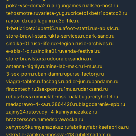
poka-vse-doma2.ru
airgungames.ru
allseo-host.ru
tehosmotre.ru
varieta-yug.ru
cricetc1xbetr1xbetcc2.ru
raytor-d.ru
atillagunn.ru
3d-file.ru
1xbeticricetc1xbetti5.ru
uafoot-statti.ru
e-abis1c.ru
store-brawl-stars.ru
kts-services.ru
dark-sand.ru
sindika-01.ru
sp-life.ru
x-legion.ru
sib-archives.ru
e-abis-1-c.ru
sindika01.ru
venda-festival.ru
store-brawlstars.ru
dooraleksandria.ru
antenna-highly.ru
mine-lab-msk.ru
1-mus.ru
3-sex-porn.ru
ban-damn.ru
purse-factory.ru
viagra-tablet.ru
fasbags.ru
adler-jun.ru
bandamn.ru
fincontech.ru
3sexporn.ru
1mus.ru
darksand.ru
rebus-toys.ru
minelab-msk.ru
alabuga-cityhotel.ru
medsprawo-4-ka.ru
2864420.ru
blagodarenie-spb.ru
zajmy24.ru
tovudyi-4-kuhnyanazakaz.ru
brazzerscom.ru
medsprawo4ka.ru
xehyroo5kuhnyanazakaz.ru
fabrikayfabrikaefabrika.ru
vskrytie-zamkov-moskva-113.ru
biletnadom.ru