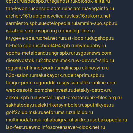
cpt21.ru
ispecspb.ru
regahost.ru
kolosok-elita.ru
tae-kwon.ru
consrio.com.ru
insiam.ru
avegainfo.ru
archery161.ru
bigencyclica.ru
vlast16.ru
korru.net
sarmiento.spb.su
extelopedia.ru
lammin-suo.spb.ru
iskatour.spb.ru
snpi.org.ru
running-line.ru
krygeva-spa.ru
chel.net.ru
rust-loco.ru
dugshop.ru
hl-beta.spb.ru
school494.spb.ru
mymubaby.ru
epoha-metalband.ru
ngr.spb.ru
rusgosnews.com
dieselvostok.ru
24hostel.msk.ru
w-dev.ru
f-ship.ru
regsmi.ru
filmnetwork.ru
malinasp.ru
kinosvin.ru
h2o-salon.ru
malutkayork.ru
deltaprim.spb.ru
tango-perm.ru
gooddir.ru
sgv.su
multiki-online.com
webkrasotki.com
cherinvest.ru
detskiy-ostrov.ru
ankou.spb.ru
alvesta1.ru
pdf-creator.ru
nix-files.org.ru
sakhatoday.ru
elektrikersymboler.ru
sputnikyes.ru
golf2club.msk.ru
aeforums.ru
zallclub.ru
multimodal.msk.ru
habaigry.ru
haikko.ru
sobakopedia.ru
isz-fest.ru
ewnc.info
screensaver-clock.net.ru