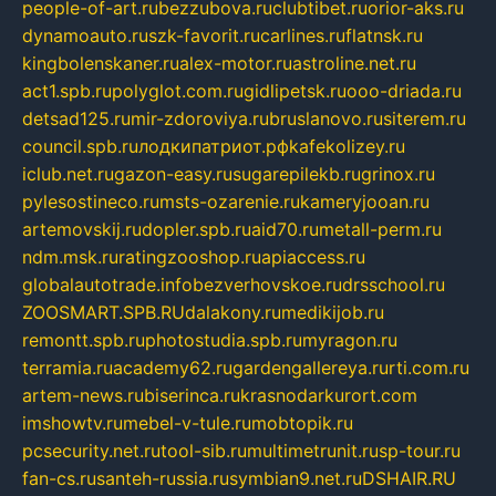
people-of-art.ru
bezzubova.ru
clubtibet.ru
orior-aks.ru
dynamoauto.ru
szk-favorit.ru
carlines.ru
flatnsk.ru
kingbolenskaner.ru
alex-motor.ru
astroline.net.ru
act1.spb.ru
polyglot.com.ru
gidlipetsk.ru
ooo-driada.ru
detsad125.ru
mir-zdoroviya.ru
bruslanovo.ru
siterem.ru
council.spb.ru
лодкипатриот.рф
kafekolizey.ru
iclub.net.ru
gazon-easy.ru
sugarepilekb.ru
grinox.ru
pylesostineco.ru
msts-ozarenie.ru
kameryjooan.ru
artemovskij.ru
dopler.spb.ru
aid70.ru
metall-perm.ru
ndm.msk.ru
ratingzooshop.ru
apiaccess.ru
globalautotrade.info
bezverhovskoe.ru
drsschool.ru
ZOOSMART.SPB.RU
dalakony.ru
medikijob.ru
remontt.spb.ru
photostudia.spb.ru
myragon.ru
terramia.ru
academy62.ru
gardengallereya.ru
rti.com.ru
artem-news.ru
biserinca.ru
krasnodarkurort.com
imshowtv.ru
mebel-v-tule.ru
mobtopik.ru
pcsecurity.net.ru
tool-sib.ru
multimetrunit.ru
sp-tour.ru
fan-cs.ru
santeh-russia.ru
symbian9.net.ru
DSHAIR.RU